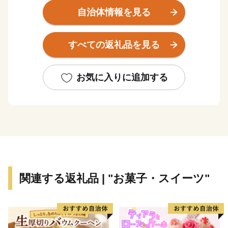
をはじめ、豊富に湧出する温泉に恵まれております。
自治体情報を見る
市には九州一の大きさを誇る池田湖、薩摩富士の別名
すべての返礼品を見る
で呼ばれる開聞岳、南国ムード漂う長崎鼻、潮の干満で
陸続きになる、かおり風景百選の知林ヶ島を有し、ま
た、湧き出る清水に代表され、豊かな水環境を有するソ
お気に入りに追加する
ーメン流しで有名な唐船峡の周辺地域は、水の郷百選に
認定されています。
関連する返礼品 | "お菓子・スイーツ"