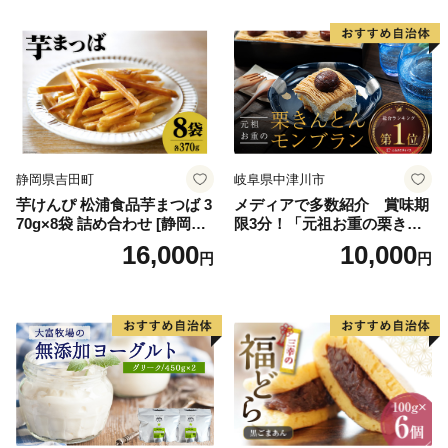
ースデー 贈り物 プレゼント
ム 北海道産アイスクリーム
誕生日 カップ 詰め合わせ バ
道産アイス 道産アイスクリ
ラエティ | バニラ チョコレー
ーム ギフト 詰合せ 詰め合わ
ト ストロベリー ピスタチオ
せ ふるさと納税 ）
バニラ＆クッキー ウベ 沖縄
紅イモ 塩ちんすこう 沖縄シ
ークヮーサー 沖縄黒糖 琉球
ロイヤルミルクティ 沖縄パ
イン
静岡県吉田町
岐阜県中津川市
芋けんぴ 松浦食品芋まつば 3
メディアで多数紹介 賞味期
70g×8袋 詰め合わせ [静岡伊
限3分！「元祖お重の栗きん
勢丹(松浦食品) 静岡県 吉田町
とんモンブラン」 【未来の
16,000
10,000
円
円
22424274] 芋ケンピ セット
ご褒美】スイーツ 栗 モンブ
小袋 個包装 小分け
ラン くりきんとん デザート
ご褒美 お取り寄せ くり お菓
子 菓子 F4N-2298