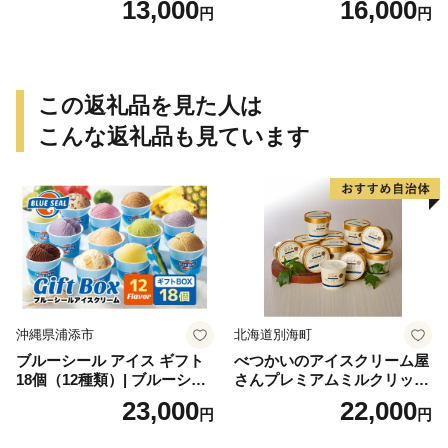
13,000
16,000
円
円
この返礼品を見た人は
こんな返礼品も見ています
沖縄県浦添市
北海道別海町
ブルーシール アイス ギフト
べつかいのアイスクリーム屋
18個（12種類）| ブルーシー
さんプレミアムミルクリッチ
ルアイス ブルーシールアイ
12個（AP-01）（ 北海道アイ
23,000
22,000
円
円
スクリーム 着日指定可能 送
ス 北海道産アイス アイス ア
料無料 ジェラート 沖縄県 バ
イススイーツ アイスクリー