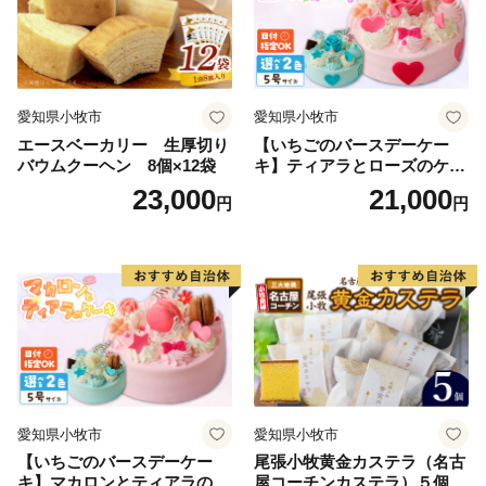
愛知県小牧市
愛知県小牧市
エースベーカリー 生厚切り
【いちごのバースデーケー
バウムクーヘン 8個×12袋
キ】ティアラとローズのケー
キ スイーツ デザート 洋菓
23,000
21,000
円
円
子 お取り寄せ 愛知県 小牧市
送料無料 誕生日 クリスマス
お祝い ばら 花 フラワー デコ
レーション ホールケーキ 日
時指定可
愛知県小牧市
愛知県小牧市
【いちごのバースデーケー
尾張小牧黄金カステラ（名古
キ】マカロンとティアラのケ
屋コーチンカステラ）５個入