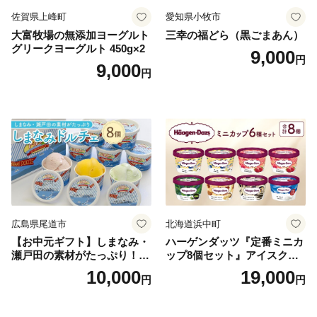
佐賀県上峰町
愛知県小牧市
大富牧場の無添加ヨーグルト
三幸の福どら（黒ごまあん）
グリークヨーグルト 450g×2
9,000
円
9,000
円
広島県尾道市
北海道浜中町
【お中元ギフト】しまなみ・
ハーゲンダッツ『定番ミニカ
瀬戸田の素材がたっぷり！ジ
ップ8個セット』アイスクリ
ェラート8個
ーム アイス スイーツ デザー
10,000
19,000
円
円
ト_H0016-104