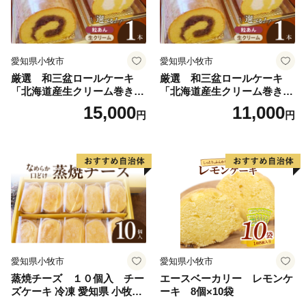
愛知県小牧市
愛知県小牧市
厳選 和三盆ロールケーキ
厳選 和三盆ロールケーキ
「北海道産生クリーム巻き」
「北海道産生クリーム巻き」
または「北海道産粒あん巻
または「北海道産粒あん巻
15,000
11,000
円
円
き」（サイズ：レギュラー）
き」（サイズ：ハーフ） 和
和三盆 北海道産生クリー
三盆 北海道産生クリーム 北
ム 北海道産粒あん 34cm 冷
海道産粒あん 17cm 冷凍 愛
凍 愛知県 小牧市 アンプチベ
知県 小牧市 アンプチベアや
アやぐま
ぐま
愛知県小牧市
愛知県小牧市
蒸焼チーズ １０個入 チー
エースベーカリー レモンケ
ズケーキ 冷凍 愛知県 小牧市
ーキ 8個×10袋
アンプチベアやぐま