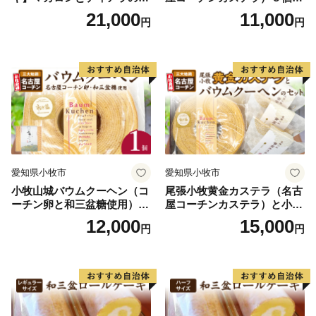
ーキ スイーツ 日時指定可 デ
名古屋コーチン カステラ ザ
21,000
11,000
円
円
ザート 洋菓子 お取り寄せ 愛
ラメ 常温 愛知県 小牧市 アン
知県 小牧市 送料無料 誕生日
プチベアやぐま
クリスマス お祝い マカロン
デコレーションケーキ ホー
ルケーキ
愛知県小牧市
愛知県小牧市
小牧山城バウムクーヘン（コ
尾張小牧黄金カステラ（名古
ーチン卵と和三盆糖使用）
屋コーチンカステラ）と小牧
名古屋コーチン バームクー
山城バウムクーヘン（コーチ
12,000
15,000
円
円
ヘン 和三盆 小牧銘菓 バウム
ン卵と和三盆糖使用）のセッ
クーヘン 常温 愛知県 小牧市
ト 名古屋コーチン カステ
アンプチベアやぐま
ラ ザラメ バームクーヘン 和
三盆 小牧銘菓 バウムクーヘ
ン 常温 愛知県 小牧市 アンプ
チベアやぐま