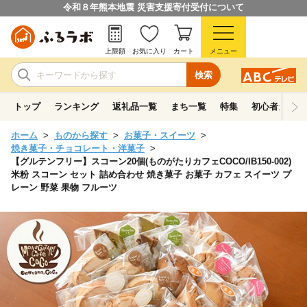
令和８年熊本地震 災害支援寄付受付について
上限額
お気に入り
カート
メニュー
検索
トップ
ランキング
返礼品一覧
まち一覧
特集
初心者ガイド
ホーム
ものから探す
お菓子・スイーツ
焼き菓子・チョコレート・洋菓子
【グルテンフリー】スコーン20個(ものがたりカフェCOCO/IB150-002)
米粉 スコーン セット 詰め合わせ 焼き菓子 お菓子 カフェ スイーツ プ
レーン 野菜 果物 フルーツ