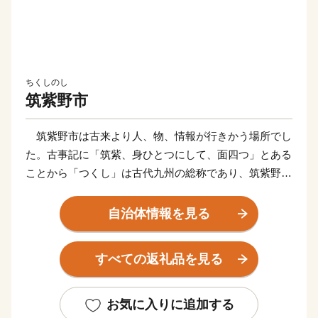
ちくしのし
筑紫野市
筑紫野市は古来より人、物、情報が行きかう場所でし
た。古事記に「筑紫、身ひとつにして、面四つ」とある
ことから「つくし」は古代九州の総称であり、筑紫野は
その中心的な存在であったことがうかがわれます。
また、筑紫野市は、見てよし、食べてよし、遊んでよ
自治体情報を見る
し、住んでよしと魅力満載のまちです！“博多の奥座
敷”と呼ばれる二日市温泉をはじめ歴史が感じられる街
すべての返礼品を見る
並みは、現代の人々の心を癒すスポットになっていま
す。機会がありましたら、ぜひ筑紫野市へお越しくださ
い！
お気に入りに追加する