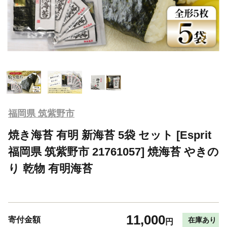
福岡県 筑紫野市
焼き海苔 有明 新海苔 5袋 セット [Esprit
福岡県 筑紫野市 21761057] 焼海苔 やきの
り 乾物 有明海苔
11,000
寄付金額
在庫あり
円