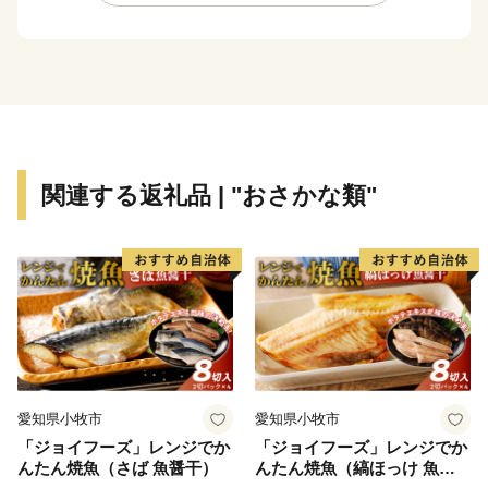
********************************************************************
お申し込みは24時間受け付けております。
お問合せは、下記にお願いいたします。
＜ふるさと納税お問い合わせ窓口＞
福岡県筑紫野市 ふるさと納税サポートセンター：業
関連する返礼品 | "おさかな類"
務委託先 結デザイン有限会社
TEL：050-3185-1623
Mail：chikushino@yuidesign.jp
受付時間 9:00～17:00
※土曜日・日曜日・祝日・夏季休業（8/13～
8/15）・年末年始 の
お問い合わせにはお応え出来ません。
愛知県小牧市
愛知県小牧市
********************************************************************
「ジョイフーズ」レンジでか
「ジョイフーズ」レンジでか
んたん焼魚（さば 魚醤干）
んたん焼魚（縞ほっけ 魚醤