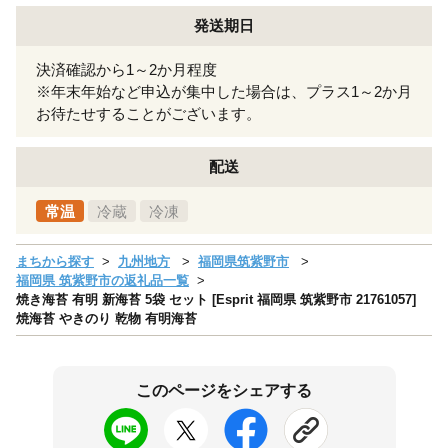
発送期日
決済確認から1～2か月程度
※年末年始など申込が集中した場合は、プラス1～2か月
お待たせすることがございます。
配送
常温
冷蔵
冷凍
まちから探す
九州地方
福岡県筑紫野市
福岡県 筑紫野市の返礼品一覧
焼き海苔 有明 新海苔 5袋 セット [Esprit 福岡県 筑紫野市 21761057]
焼海苔 やきのり 乾物 有明海苔
このページをシェアする