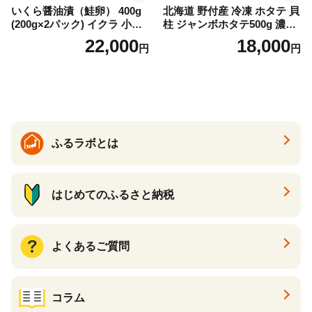
いくら醤油漬（鮭卵） 400g
北海道 野付産 冷凍 ホタテ 貝
(200g×2パック) イクラ 小分
柱 ジャンボホタテ500g 濃厚
け いくら醤油漬 鮭いくら い
な旨味と甘み （ほたて ホタ
22,000
18,000
円
円
くら醤油漬け 鮭 鮭卵 ikura
テ 帆立 貝柱 ホタテ貝柱 大玉
醤油いくら 冷凍いくら いく
大粒 北海道 別海 野付 ふるさ
ら北海道 醤油鮭いくら 人気
と納税）
大好評品 北海道 白糠町
ふるラボとは
はじめてのふるさと納税
よくあるご質問
コラム