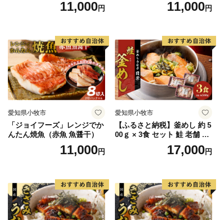
干）
11,000
11,000
円
円
愛知県小牧市
愛知県小牧市
「ジョイフーズ」レンジでか
【ふるさと納税】釜めし 約 5
んたん焼魚（赤魚 魚醤干）
00ｇ × 3食 セット 鮭 老舗 急
速冷凍 レンチン 時短 簡単調
11,000
17,000
円
円
理 食品 加工品 海鮮 手作り
ほくほく ご飯 お弁当 おにぎ
り お茶漬け お取り寄せ お取
り寄せグルメ 愛知県 小牧市
送料無料