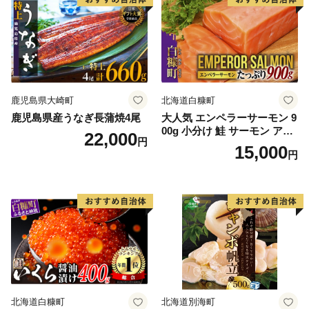
鹿児島県大崎町
北海道白糠町
鹿児島県産うなぎ長蒲焼4尾
大人気 エンペラーサーモン 9
00g 小分け 鮭 サーモン アト
22,000
円
ランティックサーモン 水産
15,000
円
庁長官賞 受賞 さけ シャケ し
ゃけ sake カルパッチョ ソテ
ー レアステーキ 人気 高級 大
満足 美味しい 贈答 生食用 刺
身 お刺身 刺し身 魚介類 海鮮
冷凍 厚切り 薄切り ふるさと
納税 ふるさとチョイス チョ
イス 北海道 白糠町
北海道白糠町
北海道別海町