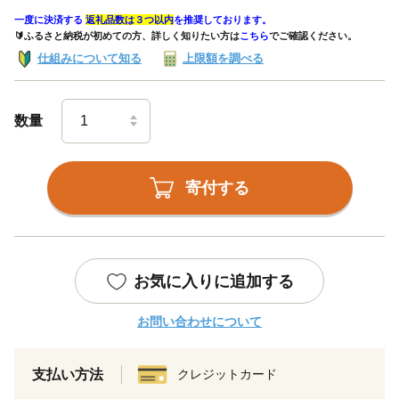
一度に決済する
返礼品数は３つ以内
を推奨しております。
🔰ふるさと納税が初めての方、詳しく知りたい方は
こちら
でご確認ください。
仕組みについて知る
上限額を調べる
数量
寄付する
お気に入りに追加する
お問い合わせについて
支払い方法
クレジットカード