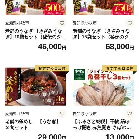
愛知県小牧市
愛知県小牧市
老舗のうなぎ 【きざみうな
老舗のうなぎ 【きざみうな
ぎ】10袋セット（秘伝のタレ
ぎ】15袋セット（秘伝のタレ
付）
付）
46,000
68,000
円
円
愛知県小牧市
愛知県小牧市
老舗の釜めし 【うなぎ】
【ふるさと納税】干物 縞ほ
３食セット
っけ開き 赤魚開き さばの開
き 魚醤干し 3種 セット 詰め
29,000
13,000
円
円