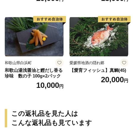
合わせ 魚 おかず 肉厚 おいし
い さば 赤魚 縞ホッケ ジョイ
フーズ 魚貝類 お取り寄せ お
取り寄せグルメ 魚醤 ナンプ
ラー 愛知県 小牧市 冷凍 送料
無料
和歌山県白浜町
愛媛県地酒の隠れ郷
和歌山湯浅醤油と鰹だし香る
【愛育フィッシュ】真鯛(45)
珍味 数の子 100g×2パック
20,000
円
10,000
円
この返礼品を見た人は
こんな返礼品も見ています