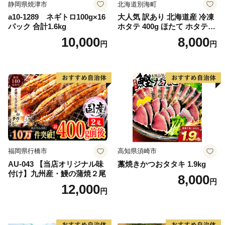
静岡県焼津市
北海道別海町
a10-1289 ネギトロ100g×16
大人気 訳あり 北海道産 冷凍
パック 合計1.6kg
ホタテ 400g ほたて ホタテ
帆立 貝柱 海鮮 魚介類 刺身
10,000
8,000
円
円
大粒 天然 海鮮 ランキング 大
人気 人気 おすすめ 訳あり ）
福岡県行橋市
高知県須崎市
AU-043 【当店オリジナル味
藁焼きかつおタタキ 1.9kg
付け】九州産・鰻の蒲焼２尾
8,000
円
12,000
円