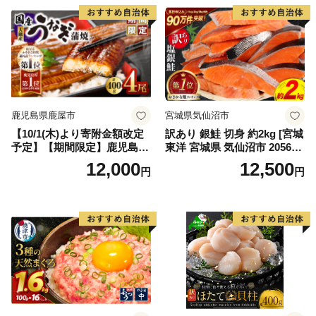
鹿児島県鹿屋市
宮城県気仙沼市
【10/1(木)より寄附金額改定
訳あり 銀鮭 切身 約2kg [宮城
予定】【期間限定】鹿児島県
東洋 宮城県 気仙沼市 205649
大隅産うなぎ蒲焼4尾（400
91] 鮭 魚介類 海鮮 訳アリ 規
12,000
12,500
円
円
g） KN007-023
格外 不揃い さけ サケ 鮭切身
シャケ 切り身 冷凍 家庭用 お
かず 弁当 支援 サーモン 銀鮭
切り身 魚 わけあり