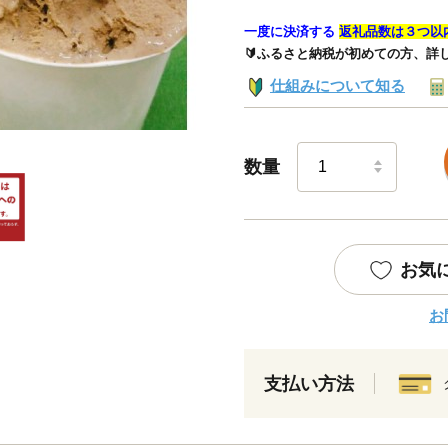
一度に決済する
返礼品数は３つ以
🔰ふるさと納税が初めての方、詳
仕組みについて知る
数量
お気
お
支払い方法