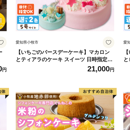
愛知県小牧市
愛
ー
【いちごのバースデーケーキ】マカロン
【
とティアラのケーキ スイーツ 日時指定可
と
デザート 洋菓子 お取り寄せ 愛知県 小牧
菓
0
21,000
円
円
市 送料無料 誕生日 クリスマス お祝い マ
誕
カロン デコレーションケーキ ホールケー
ー
キ
可