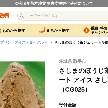
令和８年熊本地震 災害支援寄付受付について
番組･特集
ものから探す
まちから探す
キャンペ
・プリン・アイス・ヨーグルト
さしまのほうじ茶ジェラート 5個｜
茨城県 取手市
さしまのほうじ茶
ート アイス さし
（CG025）
寄付金額