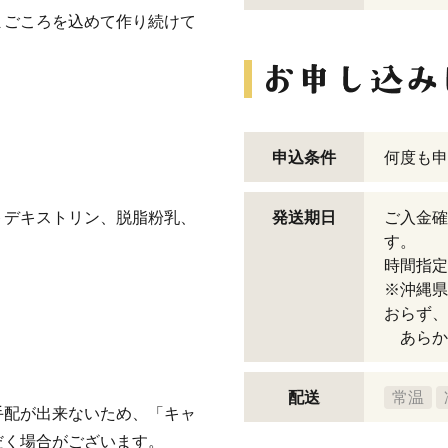
まごころを込めて作り続けて
。
。
申込条件
何度も申
トデキストリン、脱脂粉乳、
発送期日
ご入金確
す。
時間指定
※沖縄県
おらず、
あらか
配送
常温
手配が出来ないため、「キャ
だく場合がございます。