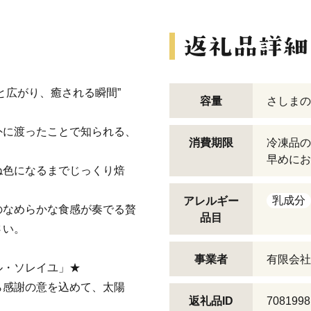
と広がり、癒される瞬間”
容量
さしまの
外に渡ったことで知られる、
消費期限
冷凍品の
早めにお
ね色になるまでじっくり焙
。
乳成分
アレルギー
のなめらかな食感が奏でる贅
品目
さい。
事業者
有限会社
ル・ソレイユ」★
ら感謝の意を込めて、太陽
返礼品ID
7081998
、