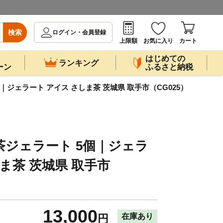
検索
ログイン・会員登録
上限額
お気に入り
カート
はじめての
ランキング
ーン
ふるさと納税
ジェラート アイス さしま茶 茨城県 取手市（CG025）
ジェラート 5個｜ジェラ
ま茶 茨城県 取手市
13,000
在庫あり
円