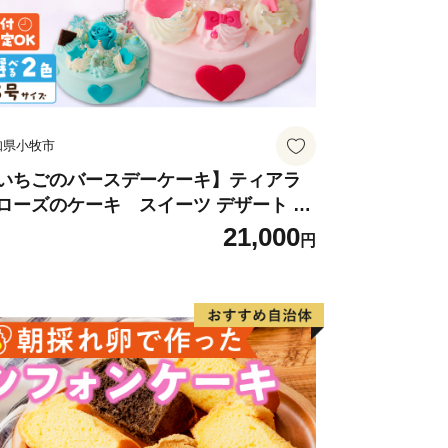
知県小牧市
いちごのバースデーケーキ】ティアラ
ローズのケーキ スイーツ デザート 洋
子 お取り寄せ 愛知県 小牧市 送料無料
21,000
円
生日 クリスマス お祝い ばら 花 フラワ
 デコレーション ホールケーキ 日時指定