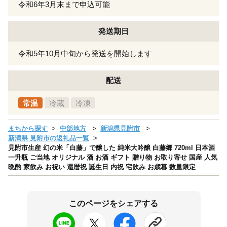
令和6年3月末まで申込可能
発送期日
令和5年10月中旬から発送を開始します
配送
常温
冷蔵
冷凍
まちから探す
中部地方
新潟県見附市
新潟県 見附市の返礼品一覧
見附市生産 幻の米「白藤」で醸した 純米大吟醸 白藤郷 720ml 日本酒
一升瓶 ご当地 オリジナル 酒 お酒 ギフト 贈り物 お取り寄せ 国産 人気
晩酌 家飲み お祝い 還暦祝 誕生日 内祝 宅飲み お歳暮 数量限定
このページをシェアする