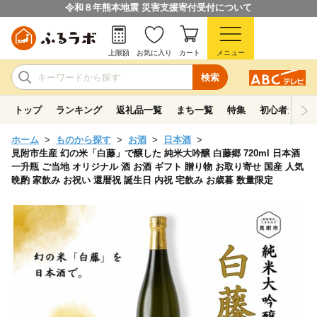
令和８年熊本地震 災害支援寄付受付について
上限額
お気に入り
カート
メニュー
検索
トップ
ランキング
返礼品一覧
まち一覧
特集
初心者ガイド
ホーム
ものから探す
お酒
日本酒
見附市生産 幻の米「白藤」で醸した 純米大吟醸 白藤郷 720ml 日本酒
一升瓶 ご当地 オリジナル 酒 お酒 ギフト 贈り物 お取り寄せ 国産 人気
晩酌 家飲み お祝い 還暦祝 誕生日 内祝 宅飲み お歳暮 数量限定