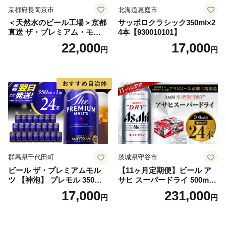
京都府長岡京市
北海道恵庭市
＜天然水のビール工場＞京都
サッポロクラシック350ml×2
直送 ザ・プレミアム・モル
4本【930010101】
ツ 350ml×24本 プレモル [149
22,000
17,000
円
円
5]
群馬県千代田町
茨城県守谷市
ビール ザ・プレミアムモル
【11ヶ月定期便】ビール ア
ツ 【神泡】 プレモル 350ml
サヒ スーパードライ 500ml 2
× 24本 サントリー〈天然水の
4本 1ケース×11ヶ月 | アサヒ
17,000
231,000
円
円
ビール工場〉群馬※沖縄・離
ビール 究極の辛口 酒 お酒 ア
島地域へのお届け不可
ルコール 生ビール Asahi ア
サヒビール スーパードライ s