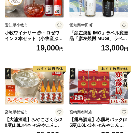
愛知県小牧市
愛知県幸田町
小牧ワイナリー 赤・ロゼワ
「彦左焼酎 IMO」ラベル変更
イン２本セット（小牧産ぶど
品「彦左焼酎 MUGI」ラベル
う100％使用）
変更品 飲み比べ セット 合計
19,000
13,000
円
円
2本 720ml×各1本 25度 焼酎
お酒 麦焼酎 芋焼酎
宮崎県都城市
宮崎県都城市
【大浦酒造】みやこざくら(2
【霧島酒造】赤霧島パック(2
0度)1.8L×4本 ≪みやこんじょ
5度)1.8L×3本 ≪みやこんじょ
特急便≫_AD-0771
特急便≫_23-07-K03P-1800-3