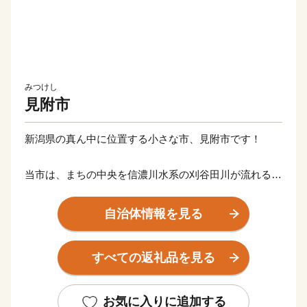
みつけし
見附市
新潟県の真ん中に位置する小さな市、見附市です！
当市は、まちの中央を信濃川水系の刈谷田川が流れる自
然豊かなまちです。山からの澄んだ空気と雪どけ水によ
って、毎年美味しい新潟米が収穫されています。
自治体情報を見る
産業面では古くから繊維の町として栄え、現在では全国
有数のニットの産地として、世界的な高級ブランド製品
すべての返礼品を見る
や百貨店に並ぶニットなどを生産しています。
また、全国から訪れる商人たちの肥えた舌を満足させる
ために、料亭・割烹の文化が発展しており、山の幸も海
お気に入りに追加する