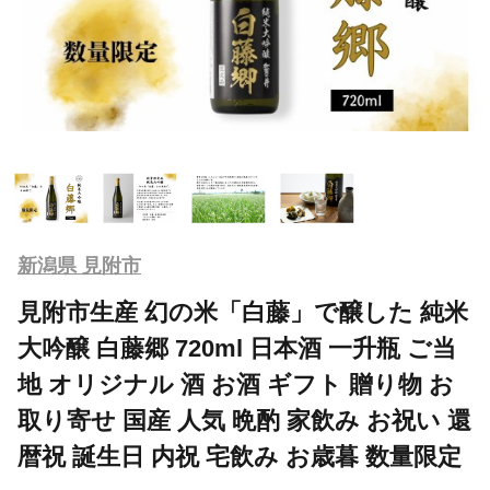
新潟県 見附市
見附市生産 幻の米「白藤」で醸した 純米
大吟醸 白藤郷 720ml 日本酒 一升瓶 ご当
地 オリジナル 酒 お酒 ギフト 贈り物 お
取り寄せ 国産 人気 晩酌 家飲み お祝い 還
暦祝 誕生日 内祝 宅飲み お歳暮 数量限定