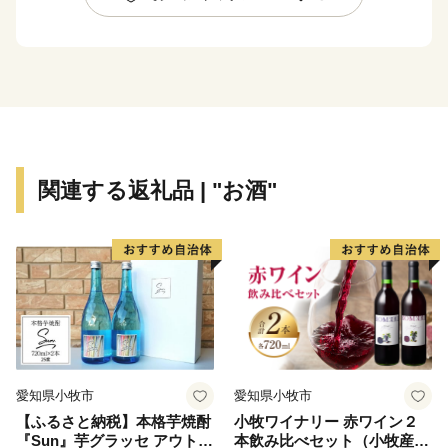
の幸も容易にそろう見附市ならではの「料亭の味」が職
人たちによって脈々と受継がれています。
豊かな農地、手仕事の技術、料亭伝統の味を、しっかり
と受け継いでいけるよう、まちづくりに取り組んでいま
す。
そのまちづくりの推進剤となるのが『ふるさと納税』で
関連する返礼品 | "お酒"
す。見附市のまちづくりを、ふるさと納税という形でご
支援いただければ幸いです。
ご支援のお礼の品として、コシヒカリやニット製品、料
亭の味の詰め合わせなどを用意しました。ぜひ直に見附
を感じていただければ幸いです。
================================
愛知県小牧市
愛知県小牧市
【返礼品やお申込みに関するお問合せ先】
【ふるさと納税】本格芋焼酎
小牧ワイナリー 赤ワイン２
見附市ふるさと納税事務局
『Sun』芋グラッセ アウトド
本飲み比べセット（小牧産ぶ