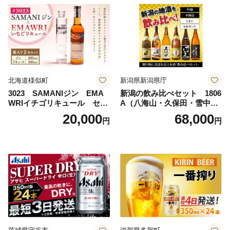
uper dry 11回 缶ビール 缶 ギ
フト 内祝い 茨城県守谷市 送
料無料
北海道様似町
新潟県新潟県庁
3023 SAMANIジン EMA
新潟の飲み比べセット 1806
WRIイチゴリキュール セッ
A（八海山・久保田・雪中
ト（箱入り）【大人の味 酒
梅・越乃寒梅・かたふね・千
20,000
68,000
円
円
お酒 洋酒 スピリッツ クラフ
代の光）
トジン 国産 sake SAKE gin
GIN liqueur LIQUEUR お酒
セット 詰め合わせ カクテル
ソーダ割り アルコール ロッ
ク ソーダ ジントニック 】