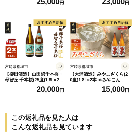
25,000
23,000
円
円
-Q
宮崎県都城市
宮崎県都城市
【柳田酒造】山田錦千本桜・
【大浦酒造】みやこざくら(2
母智丘 千本桜(25度)1.8L×2本
0度)1.8L×2本 ≪みやこんじょ
≪みやこんじょ特急便≫_AC
特急便≫_MJ-0771
20,000
15,000
円
円
-0751
この返礼品を見た人は
こんな返礼品も見ています