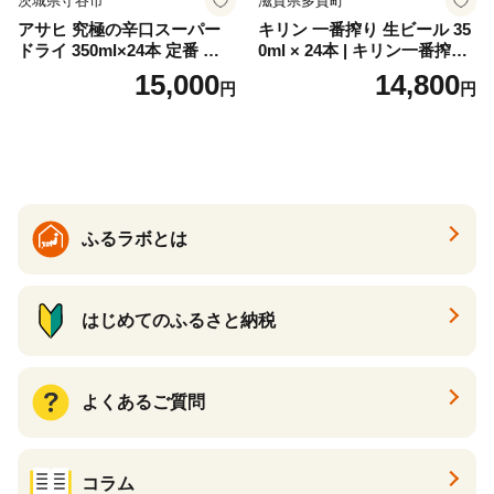
茨城県守谷市
滋賀県多賀町
アサヒ 究極の辛口スーパー
キリン 一番搾り 生ビール 35
ドライ 350ml×24本 定番 ビー
0ml × 24本 | キリン一番搾り
ル 缶ビール 酒 お酒 アルコー
キリンビール 一番搾り ビー
15,000
14,800
円
円
ル 辛口
ル 24缶 きりんいちばんしぼ
り キリン一番搾り びーる 1
ケース 24缶 24本 キリン一番
搾り KIRIN きりん 麒麟 キリ
ン一番搾り いちばんしぼり
キリン一番搾り 父の日 ちち
の日
ふるラボとは
はじめてのふるさと納税
よくあるご質問
コラム