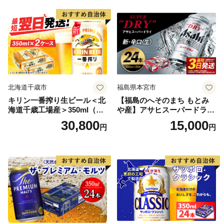
北海道千歳市
福島県本宮市
キリン一番搾り生ビール＜北
【福島のへそのまち もとみ
海道千歳工場産＞350ml（24
や産】アサヒスーパードライ
本） 2ケース
350ml×24本 合計8.4L 1ケー
30,800
15,000
円
円
ス アルコール度数5% 缶ビー
ル お酒 ビール アサヒ スーパ
ードライ super dry 24缶 辛
口 送料無料 カメイ 本宮市
【07214-0206】