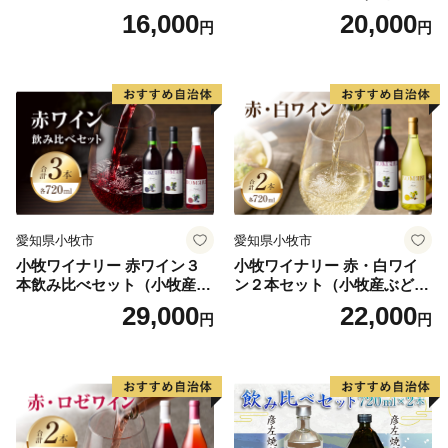
TEL：050-3355-7978
ア ソロキャンプ ベランピン
どう100％使用）
16,000
20,000
円
円
グ 巣ごもり 就労支援
FAX：050-3488-0889
メール：mitsuke@furusato-bpo.com
営業時間 9：00～18：00（※土日祝日・年末年始期間休
み）
================================
愛知県小牧市
愛知県小牧市
小牧ワイナリー 赤ワイン３
小牧ワイナリー 赤・白ワイ
本飲み比べセット（小牧産ぶ
ン２本セット（小牧産ぶどう
どう100％使用）
100％使用）
29,000
22,000
円
円