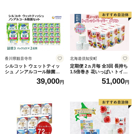
ふわふわ ふかふか 家族 たお
品 バス用品 大容量 いい 匂い
る 一人暮らし】
ボディ 保湿 LION ライオン
泡石鹸 石鹸 兵庫 兵庫県 小野
市
香川県観音寺市
北海道倶知安町
シルコット ウェットティッ
定期便 2ヵ月毎 全3回 長持ち
シュ ノンアルコール除菌詰
1.5倍巻き 花いっぱい トイレ
替（43枚×3P）×24袋 日用品
ットペーパー ダブル 45ｍ 計
39,000
51,000
円
円
おもちゃ 拭き取り 手拭き 外
72ロール 全18種 花柄 プリン
出時 お出かけ時 食事前 緑茶
ト ハーブ 香り付き 日本製 ま
カテキン配合
とめ買い 防災 常備品 ペーパ
ー 消耗品 備蓄 送料無料 北海
道 倶知安町 日用品