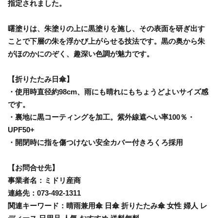
指定されました。
曙塗りは、朱塗りの上に黒塗りを施し、その表面を研ぎ出す
ことで下層の朱を浮かび上がらせる技法です。黒の奥から朱
がほのかにのぞく、趣深い色調が魅力です。
【折りたたみ日傘】
・使用時直径約98cm、雨にも晴れにもちょうどよいサイズ感
です。
・裏地に黒コーティングを加工。紫外線遮へい率100％・
UPF50+
・開閉時に指を傷つけない安全カバー付きろくろ採用
【お問合せ先】
事業者名：ミドリ産商
連絡先：073-492-1311
関連キーワード：晴雨兼用傘 日傘 折りたたみ傘 女性 婦人 レ