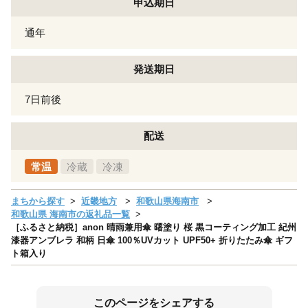
申込期日
通年
発送期日
7日前後
配送
常温
冷蔵
冷凍
まちから探す
近畿地方
和歌山県海南市
和歌山県 海南市の返礼品一覧
［ふるさと納税］anon 晴雨兼用傘 曙塗り 桜 黒コーティング加工 紀州
漆器アンブレラ 和柄 日傘 100％UVカット UPF50+ 折りたたみ傘 ギフ
ト箱入り
このページをシェアする