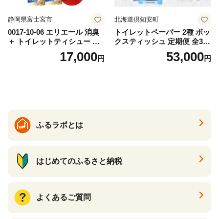
静岡県富士宮市
北海道倶知安町
0017-10-06 エリエール 消臭
トイレットペーパー 2種 ボッ
＋ トイレットティシュー し
クスティッシュ 定期便 全3
っかり香るフレッシュクリア
回 日本製 まとめ買い 防災
17,000
53,000
円
円
の香り ダブル 12ロール×6パ
常備品 日用雑貨 消耗品 生活
ック 72ロール 25m トイレ
必需品 大容量 備蓄 リサイク
ットペーパー パルプ100％ 消
ル ティッシュ ペーパー まと
臭 防臭 日用品 消耗品 備蓄
め買い 雑貨 倶知安町
ふるラボとは
はじめてのふるさと納税
よくあるご質問