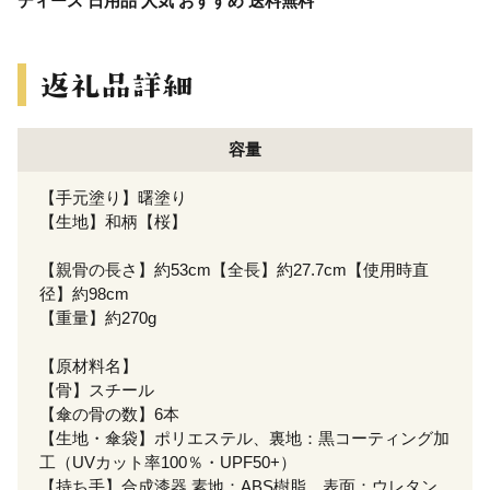
ディース 日用品 人気 おすすめ 送料無料
容量
【手元塗り】曙塗り
【生地】和柄【桜】
【親骨の長さ】約53cm【全長】約27.7cm【使用時直
径】約98cm
【重量】約270g
【原材料名】
【骨】スチール
【傘の骨の数】6本
【生地・傘袋】ポリエステル、裏地：黒コーティング加
工（UVカット率100％・UPF50+）
【持ち手】合成漆器 素地：ABS樹脂、表面：ウレタン