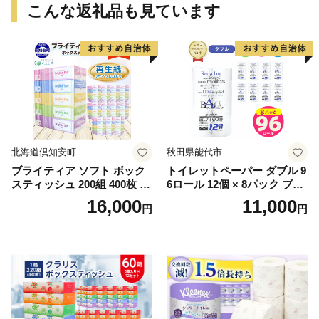
こんな返礼品も見ています
北海道倶知安町
秋田県能代市
ブライティア ソフト ボック
トイレットペーパー ダブル 9
スティッシュ 200組 400枚 60
6ロール 12個 × 8パック ブラ
箱 日本製 まとめ買い ティッ
ンカ 再生紙 100％ 芯あり 日
16,000
11,000
円
円
シュ リサイクル 長持 防災 常
用品 消耗品 無香料 生活用品
備品 日用雑貨 消耗品 生活必
備蓄 秋田県 能代市 送料無料
需品 備蓄 ペーパー 紙 北海道
《能代製紙》
倶知安町 日用品