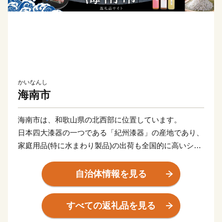
かいなんし
海南市
海南市は、和歌山県の北西部に位置しています。
日本四大漆器の一つである「紀州漆器」の産地であり、
家庭用品(特に水まわり製品)の出荷も全国的に高いシェ
アを誇っています。
また、世界遺産「熊野」へと続く古からの参詣道が南北
自治体情報を見る
に縦断し、琴ノ浦温山荘や長保寺をはじめとする国指定
文化財を有しています。
すべての返礼品を見る
さらに、菓子の起源とされる柑橘類の橘の木が日本で最