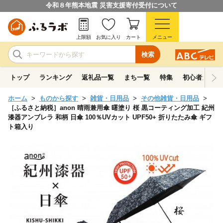
令和８年熊本地震 災害支援寄付受付について
上限額
お気に入り
カート
メニュー
検索
トップ
ランキング
返礼品一覧
まち一覧
特集
初心者ガイド
ホーム
ものから探す
雑貨・日用品
その他雑貨・日用品
［ふるさと納税］anon 晴雨兼用傘 曙塗り 桜 黒コーティング加工 紀州
漆器アンブレラ 和柄 日傘 100％UVカット UPF50+ 折りたたみ傘 ギフ
ト箱入り