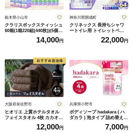
栃木県小山市
神奈川県開成町
クラリスボックスティッシュ
クリネックス 長持ちシャワ
60箱(1箱220組(440枚))(5個入
ートイレ用 トイレットペー
り×12セット)【1256759】
パー（ダブル）64ロール(8ロ
14,000
22,000
円
円
ール×8パック) 開成町 トイレ
ットペーパーダブル 日用品
国産 新生活 ダブル SDGs 備
蓄 防災 エコ 消耗品 生活雑貨
生活用品 無香料 トイレット
ペーパー ダブル といれっと
ぺーぱー トイレ クレシア ト
イレットペーパー [BDBH002
-1]
大阪府泉佐野市
兵庫県小野市
ヒオリエ 上質ホテルタオル
ボディソープ hadakara ( ハ
フェイスタオル 4枚 カカオ
ダカラ ) 泡タイプ 詰め替え 4
【タオル 泉州タオル 吸水 普
40ml×4袋 ボディーソープ 泡
12,000
7,000
円
円
段使い 無地 シンプル 日用品
ボディソープ 泡 日用品 消耗