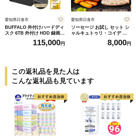
愛知県日進市
愛知県日進市
BUFFALO 外付けハードディ
ソーセージ お試し セット シ
スク 6TB 外付け HDD 録画用
ャルキュトゥリ・コイデ ウ
外付けHDD 録画用 家電
ィンナー ウインナー ポーク
115,000
8,000
円
円
ウインナー フランクフルト
食べ比べ 食べ比べセット 詰
め合わせ ギフト 贈答 加工品
加工食品 つまみ おつまみ お
かず 冷蔵 冷蔵配送 愛知 愛知
この返礼品を見た人は
県 日進市
こんな返礼品も見ています