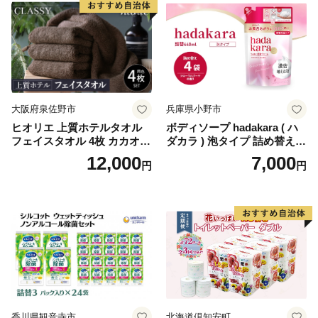
蓄 防災 エコ 消耗品 生活雑貨
生活用品 無香料 トイレット
ペーパー ダブル といれっと
ぺーぱー トイレ クレシア ト
イレットペーパー [BDBH002
-1]
大阪府泉佐野市
兵庫県小野市
ヒオリエ 上質ホテルタオル
ボディソープ hadakara ( ハ
フェイスタオル 4枚 カカオ
ダカラ ) 泡タイプ 詰め替え 4
【タオル 泉州タオル 吸水 普
40ml×4袋 ボディーソープ 泡
12,000
7,000
円
円
段使い 無地 シンプル 日用品
ボディソープ 泡 日用品 消耗
ふわふわ ふかふか 家族 たお
品 バス用品 大容量 いい 匂い
る 一人暮らし】
ボディ 保湿 LION ライオン
泡石鹸 石鹸 兵庫 兵庫県 小野
市
香川県観音寺市
北海道倶知安町