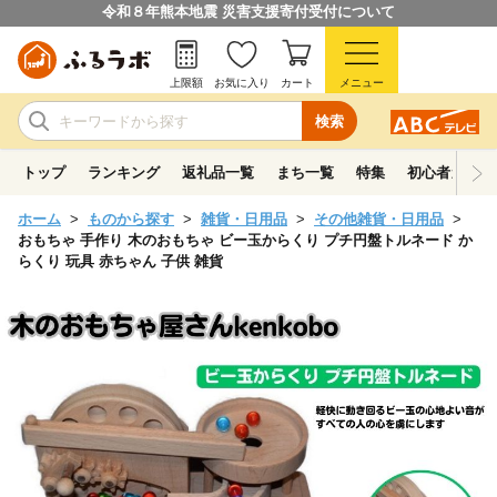
令和８年熊本地震 災害支援寄付受付について
上限額
お気に入り
カート
メニュー
検索
トップ
ランキング
返礼品一覧
まち一覧
特集
初心者ガイド
ホーム
ものから探す
雑貨・日用品
その他雑貨・日用品
おもちゃ 手作り 木のおもちゃ ビー玉からくり プチ円盤トルネード か
らくり 玩具 赤ちゃん 子供 雑貨