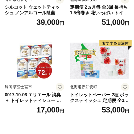
シルコット ウェットティッ
定期便 2ヵ月毎 全3回 長持ち
シュ ノンアルコール除菌詰
1.5倍巻き 花いっぱい トイレ
替（43枚×3P）×24袋 日用品
ットペーパー ダブル 45ｍ 計
39,000
51,000
円
円
おもちゃ 拭き取り 手拭き 外
72ロール 全18種 花柄 プリン
出時 お出かけ時 食事前 緑茶
ト ハーブ 香り付き 日本製 ま
カテキン配合
とめ買い 防災 常備品 ペーパ
ー 消耗品 備蓄 送料無料 北海
道 倶知安町 日用品
静岡県富士宮市
北海道倶知安町
0017-10-06 エリエール 消臭
トイレットペーパー 2種 ボッ
＋ トイレットティシュー し
クスティッシュ 定期便 全3
っかり香るフレッシュクリア
回 日本製 まとめ買い 防災
17,000
53,000
円
円
の香り ダブル 12ロール×6パ
常備品 日用雑貨 消耗品 生活
ック 72ロール 25m トイレ
必需品 大容量 備蓄 リサイク
ットペーパー パルプ100％ 消
ル ティッシュ ペーパー まと
臭 防臭 日用品 消耗品 備蓄
め買い 雑貨 倶知安町