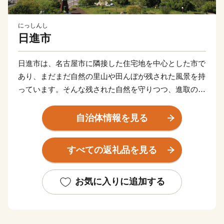
にっしんし
日進市
日進市は、名古屋市に隣接した住宅地を中心とした市で
あり、まだまだ自然の里山や田んぼが残された風景を持
っています。そんな残された自然を守りつつ、進取の精
神にあふれ、力強い新しい日進市の発展に積極的に取り
組みます。日進市の施策に共感いただける方々、かつて
自治体情報を見る
日進に住まわれていた方々、学生時代に日進ですごされ
た方々、日進を応援していただける皆様の「日進市ふる
すべての返礼品を見る
さと納税」のご協力をお待ちしております。
お気に入りに追加する