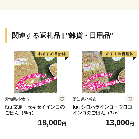
関連する返礼品 | "雑貨・日用品"
愛知県小牧市
愛知県小牧市
fuu 文鳥・セキセイインコの
fuu シロハラインコ・ウロコ
ごはん（5kg）
インコのごはん（3kg）
18,000
13,000
円
円