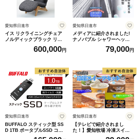
愛知県日進市
愛知県日進市
イス リクライニングチェア
メディアに紹介されました!
ノルディックブラック リク
ナノバブル シャワーヘッド
ライニング 椅子 日本製 家具
AUFB ナノバブル発生装置
600,000
79,000
円
円
シャワー 風呂 お風呂 バス用
品 節水 洗浄 工事不要 取付
簡単 日本製 特許取得 保湿 ヘ
アケア 美容 日用品 愛知県 日
進市
愛知県日進市
愛知県日進市
BUFFALO スティック型 SS
【テレビで紹介されまし
D 1TB ポータブルSSD コン
た！】愛知牧場 冷凍スイー
パクト 持ち運び USB 家電
ツセット（アイスクリーム 1