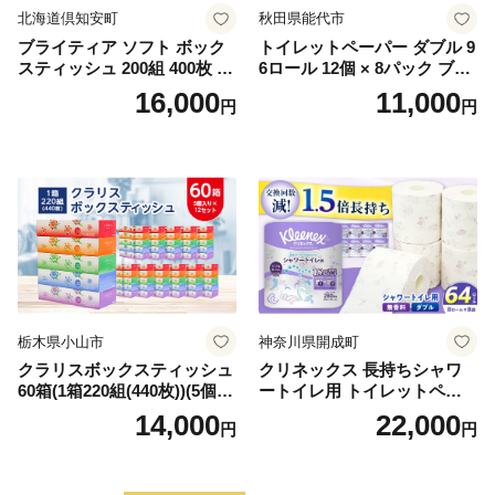
北海道倶知安町
秋田県能代市
ブライティア ソフト ボック
トイレットペーパー ダブル 9
スティッシュ 200組 400枚 60
6ロール 12個 × 8パック ブラ
箱 日本製 まとめ買い ティッ
ンカ 再生紙 100％ 芯あり 日
16,000
11,000
円
円
シュ リサイクル 長持 防災 常
用品 消耗品 無香料 生活用品
備品 日用雑貨 消耗品 生活必
備蓄 秋田県 能代市 送料無料
需品 備蓄 ペーパー 紙 北海道
《能代製紙》
倶知安町 日用品
栃木県小山市
神奈川県開成町
クラリスボックスティッシュ
クリネックス 長持ちシャワ
60箱(1箱220組(440枚))(5個入
ートイレ用 トイレットペー
り×12セット)【1256759】
パー（ダブル）64ロール(8ロ
14,000
22,000
円
円
ール×8パック) 開成町 トイレ
ットペーパーダブル 日用品
国産 新生活 ダブル SDGs 備