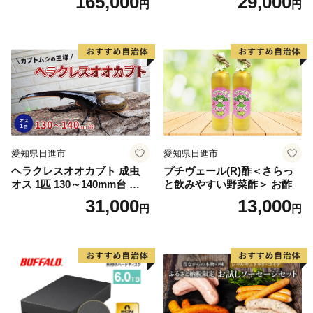
165,000
29,000
円
円
2個・カタラーナ 2箱・半熟
チーズケーキ 2箱） お菓子
焼菓子 フルーツ 新鮮 ミルク
バニラ チョコ いちご 抹茶
愛知県日進市
愛知県日進市
ヘラクレスオオカブト 成虫
プチヴェール(R)酢＜さらっ
オス 1匹 130～140mm台 カ
と飲みやすい野菜酢＞ お酢
ブトムシ 昆虫 生き物 生体 虫
31,000
13,000
円
円
プレゼント 贈り物 ギフト 子
供 男の子 かっこいい 愛知 愛
知県 日進市