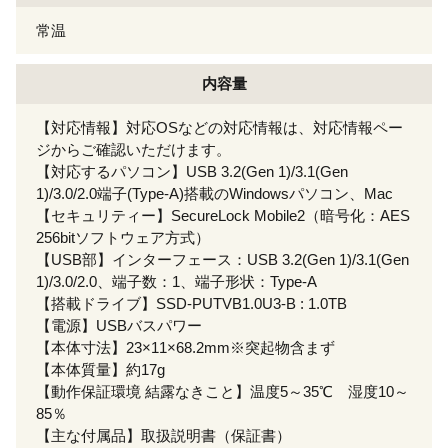
常温
内容量
【対応情報】対応OSなどの対応情報は、対応情報ペー
ジからご確認いただけます。
【対応するパソコン】USB 3.2(Gen 1)/3.1(Gen
1)/3.0/2.0端子(Type-A)搭載のWindowsパソコン、Mac
【セキュリティー】SecureLock Mobile2（暗号化：AES
256bitソフトウェア方式）
【USB部】インターフェース：USB 3.2(Gen 1)/3.1(Gen
1)/3.0/2.0、端子数：1、端子形状：Type-A
【搭載ドライブ】SSD-PUTVB1.0U3-B : 1.0TB
【電源】USBバスパワー
【本体寸法】23×11×68.2mm※突起物含まず
【本体質量】約17g
【動作保証環境 結露なきこと】温度5～35℃ 湿度10～
85％
【主な付属品】取扱説明書（保証書）