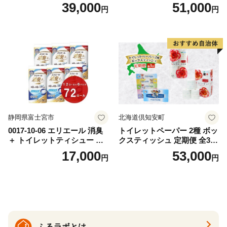
替（43枚×3P）×24袋 日用品
ットペーパー ダブル 45ｍ 計
39,000
51,000
円
円
おもちゃ 拭き取り 手拭き 外
72ロール 全18種 花柄 プリン
出時 お出かけ時 食事前 緑茶
ト ハーブ 香り付き 日本製 ま
カテキン配合
とめ買い 防災 常備品 ペーパ
ー 消耗品 備蓄 送料無料 北海
道 倶知安町 日用品
静岡県富士宮市
北海道倶知安町
0017-10-06 エリエール 消臭
トイレットペーパー 2種 ボッ
＋ トイレットティシュー し
クスティッシュ 定期便 全3
っかり香るフレッシュクリア
回 日本製 まとめ買い 防災
17,000
53,000
円
円
の香り ダブル 12ロール×6パ
常備品 日用雑貨 消耗品 生活
ック 72ロール 25m トイレ
必需品 大容量 備蓄 リサイク
ットペーパー パルプ100％ 消
ル ティッシュ ペーパー まと
臭 防臭 日用品 消耗品 備蓄
め買い 雑貨 倶知安町
ふるラボとは