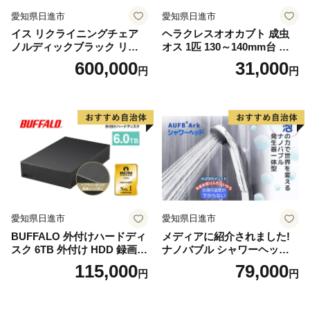
愛知県日進市
愛知県日進市
イス リクライニングチェア
ヘラクレスオオカブト 成虫
ノルディックブラック リク
オス 1匹 130～140mm台 カ
ライニング 椅子 日本製 家具
ブトムシ 昆虫 生き物 生体 虫
600,000
31,000
円
円
プレゼント 贈り物 ギフト 子
供 男の子 かっこいい 愛知 愛
知県 日進市
愛知県日進市
愛知県日進市
BUFFALO 外付けハードディ
メディアに紹介されました!
スク 6TB 外付け HDD 録画用
ナノバブル シャワーヘッド
外付けHDD 録画用 家電
AUFB ナノバブル発生装置
115,000
79,000
円
円
シャワー 風呂 お風呂 バス用
品 節水 洗浄 工事不要 取付
簡単 日本製 特許取得 保湿 ヘ