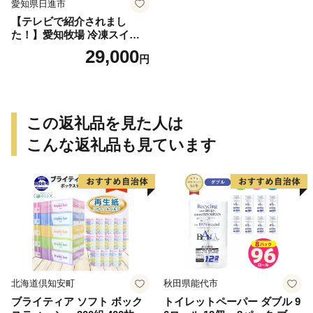
愛知県日進市
【テレビで紹介されまし
た！】愛知牧場 冷凍スイー
ツセット（アイスクリーム 1
29,000
円
2個・カタラーナ 2箱・半熟
チーズケーキ 2箱） お菓子
焼菓子 フルーツ 新鮮 ミルク
バニラ チョコ いちご 抹茶
この返礼品を見た人は
こんな返礼品も見ています
北海道倶知安町
秋田県能代市
ブライティア ソフト ボック
トイレットペーパー ダブル 9