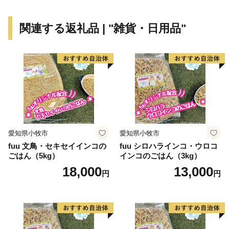
関連する返礼品 | "雑貨・日用品"
愛知県小牧市
愛知県小牧市
fuu 文鳥・セキセイインコの
fuu シロハラインコ・ウロコ
ごはん（5kg）
インコのごはん（3kg）
18,000
13,000
円
円