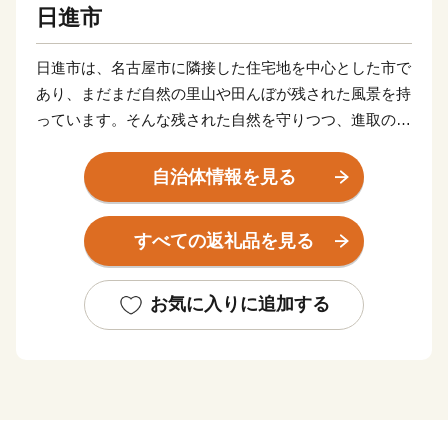
日進市
日進市は、名古屋市に隣接した住宅地を中心とした市で
あり、まだまだ自然の里山や田んぼが残された風景を持
っています。そんな残された自然を守りつつ、進取の精
神にあふれ、力強い新しい日進市の発展に積極的に取り
組みます。日進市の施策に共感いただける方々、かつて
自治体情報を見る
日進に住まわれていた方々、学生時代に日進ですごされ
た方々、日進を応援していただける皆様の「日進市ふる
すべての返礼品を見る
さと納税」のご協力をお待ちしております。
お気に入りに追加する