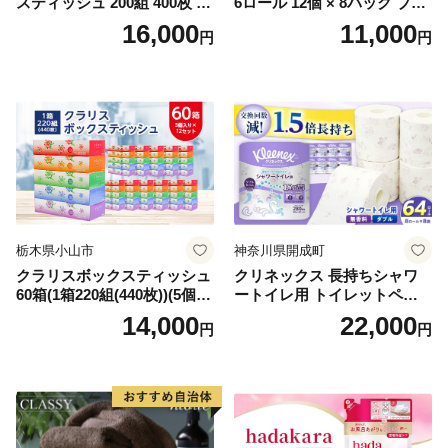
スティッシュ 200組 400枚 60
6ロール 12個 × 8パック ブラ
箱 日本製 まとめ買い ティッ
ンカ 再生紙 100％ 芯あり 日
16,000
11,000
円
円
シュ リサイクル 長持 防災 常
用品 消耗品 無香料 生活用品
備品 日用雑貨 消耗品 生活必
備蓄 秋田県 能代市 送料無料
需品 備蓄 ペーパー 紙 北海道
《能代製紙》
倶知安町 日用品
栃木県小山市
神奈川県開成町
クラリスボックスティッシュ
クリネックス 長持ちシャワ
60箱(1箱220組(440枚))(5個入
ートイレ用 トイレットペー
り×12セット)【1256759】
パー（ダブル）64ロール(8ロ
14,000
22,000
円
円
ール×8パック) 開成町 トイレ
ットペーパーダブル 日用品
国産 新生活 ダブル SDGs 備
蓄 防災 エコ 消耗品 生活雑貨
生活用品 無香料 トイレット
ペーパー ダブル といれっと
ぺーぱー トイレ クレシア ト