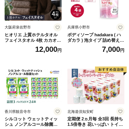
イレットペーパー [BDBH002
-1]
大阪府泉佐野市
兵庫県小野市
ヒオリエ 上質ホテルタオル
ボディソープ hadakara ( ハ
フェイスタオル 4枚 カカオ
ダカラ ) 泡タイプ 詰め替え 4
【タオル 泉州タオル 吸水 普
40ml×4袋 ボディーソープ 泡
12,000
7,000
円
円
段使い 無地 シンプル 日用品
ボディソープ 泡 日用品 消耗
ふわふわ ふかふか 家族 たお
品 バス用品 大容量 いい 匂い
る 一人暮らし】
ボディ 保湿 LION ライオン
泡石鹸 石鹸 兵庫 兵庫県 小野
市
香川県観音寺市
北海道倶知安町
シルコット ウェットティッ
定期便 2ヵ月毎 全3回 長持ち
シュ ノンアルコール除菌詰
1.5倍巻き 花いっぱい トイレ