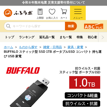
令和８年熊本地震 災害支援寄付受付について
上限額
お気に入り
カート
メニュー
検索
トップ
ランキング
返礼品一覧
まち一覧
特集
初心者ガイド
ホーム
ものから探す
雑貨・日用品
家具・家電
BUFFALO スティック型 SSD 1TB ポータブルSSD コンパクト 持ち運
び USB 家電