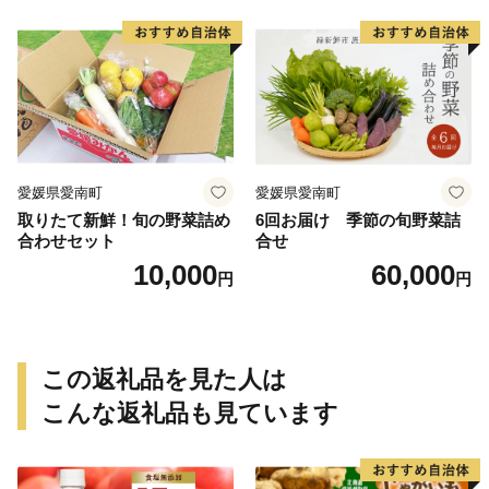
芋 冷やし焼き芋 やきいも 蜜
県 愛南町 青果市場
芋 ほしいも スイートポテト
いも天 サイズミックス 甘い
ねっとり 生芋 新芋 あんのう
いも 甘藷 べにはるか スイー
ツ 国産 糖度 産地直送 農家直
送 数量限定 21000円 愛媛 愛
南 ミッチーのおみかん畑
愛媛県愛南町
愛媛県愛南町
取りたて新鮮！旬の野菜詰め
6回お届け 季節の旬野菜詰
合わせセット
合せ
10,000
60,000
円
円
この返礼品を見た人は
こんな返礼品も見ています