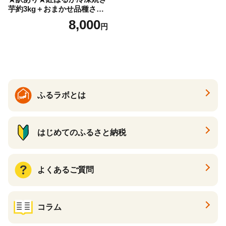
芋約3kg＋おまかせ品種さつ
まいも 合計約3.2kg｜さつ
8,000
円
まいも サツマイモ さつま芋
焼き芋 やきいも 冷凍 冷凍焼
き芋 訳あり 訳アリ 紅はるか
茨城県 行方市(EY-25)
ふるラボとは
はじめてのふるさと納税
よくあるご質問
コラム