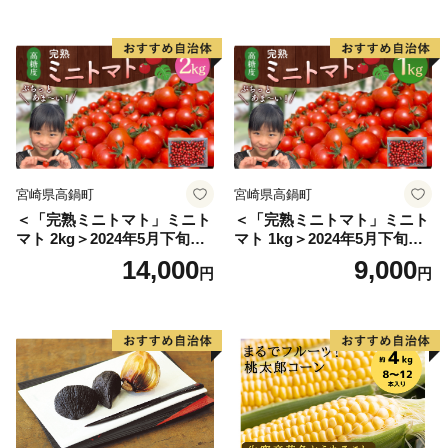
こ 野菜]
電話：050-3146-0812（平日9:00～18:00）
ＦＡＸ：050-3488-0889
メール：futtsu@furusato-bpo.com
■一度お申し込みいただいた返礼品のキャンセルは致し
かねますので、あらかじめご了承ください。
■富津市内在住の方及び個人の方以外（法人等）につき
宮崎県高鍋町
宮崎県高鍋町
ましては、お礼の品を贈呈しておりません。あらかじめ
＜「完熟ミニトマト」ミニト
＜「完熟ミニトマト」ミニト
ご了承ください。
マト 2kg＞2024年5月下旬迄
マト 1kg＞2024年5月下旬迄
■離島地域への発送はできません。また、配送地域限定
に順次出荷 野菜ソムリエサ
に順次出荷 野菜ソムリエサ
14,000
9,000
円
円
の特産品もありますのでご了承ください。
ミット アルル・リリカ共に
ミット アルル・リリカ共に
銀賞受賞！！(2023年11月開
銀賞受賞！！(2023年11月開
………………………………………………………■□■
催)1回食べてみらんね？宮崎
催)1回食べてみらんね？宮崎
県 高鍋町産 産地直送 有機肥
県 高鍋町産 産地直送 有機肥
料使用 高糖度 西森農園
料使用 高糖度 西森農園