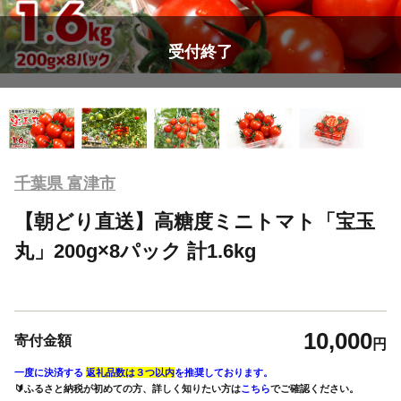
受付終了
千葉県 富津市
【朝どり直送】高糖度ミニトマト「宝玉
丸」200g×8パック 計1.6kg
10,000
寄付金額
円
一度に決済する
返礼品数は３つ以内
を推奨しております。
🔰ふるさと納税が初めての方、詳しく知りたい方は
こちら
でご確認ください。