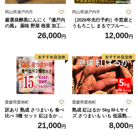
岡山県瀬戸内市
岡山県瀬戸内市
厳選発酵黒にんにく『瀬戸内
［2026年先行予約］牛窓産と
の風』 薬味 野菜 根菜 加工食
うもろこし まるでフルー
品
ツ！最高糖度25度超え 生で
26,000
12,000
円
円
甘い、茹でて美味い！ 黄色
とうもろこし 「桃太郎コー
ン」約4kg（8〜12本入り）
野菜
愛媛県愛南町
愛媛県愛南町
訳あり 熟成 さつまいも 食べ
熟成 紅はるか 5kg M-Lサイ
比べ 3種 セット 紅はるか 安
ズ さつまいも いも 低温熟成
納芋 シルクスイート 合計 15
完全熟成収穫 甘い 糖度 焼き
21,000
8,000
円
円
kg サイズ混合 サツマイモ 焼
芋 やきいも スイートポテト
き芋 干し芋 丸干し 冷凍焼き
おやつ 高糖度 料理 国産 愛媛