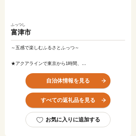
ふっつし
富津市
～五感で楽しむふるさとふっつ～
★アクアラインで東京から1時間、
★羽田空港から40分、
★金谷はフェリーで神奈川県横須賀市から40分
自治体情報を見る
と、都心からもアクセス良好な千葉県富津市。
すべての返礼品を見る
東京湾の玄関口に位置し、
40kmに及ぶ壮大な自然海岸、田園地帯、里山に囲まれ
た自然豊かなまちです。
お気に入りに追加する
漁業が盛んで、金谷港で水揚げされるあの有名な「黄金
アジ」や