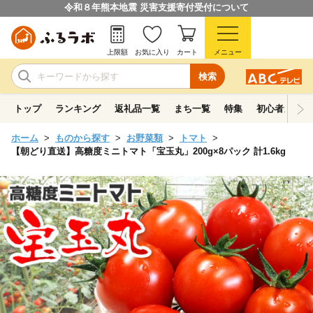
令和８年熊本地震 災害支援寄付受付について
上限額
お気に入り
カート
メニュー
検索
トップ
ランキング
返礼品一覧
まち一覧
特集
初心者ガイド
ホーム
ものから探す
お野菜類
トマト
【朝どり直送】高糖度ミニトマト「宝玉丸」200g×8パック 計1.6kg