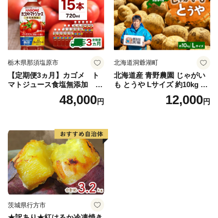
栃木県那須塩原市
北海道洞爺湖町
【定期便3ヵ月】カゴメ ト
北海道産 青野農園 じゃがい
マトジュース食塩無添加 72
も とうや Lサイズ 約10kg 20
0ml PET×15本 1ケース 毎月
26年10月初旬～12月下旬頃お
48,000
12,000
円
円
届く 3ヵ月 3回コース ns001-
届け 先行予約 北海道 ジャガ
005 【 KAGOME 野菜ジュー
イモ トウヤ 馬鈴薯 ポテト 芋
ス 】
いも イモ 黄色 旬 野菜 農作
物 産地直送 お取り寄せ 国産
茨城県行方市
★訳あり★紅はるか冷凍焼き