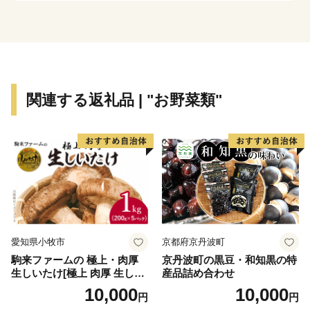
極上の品質を誇る江戸前の「海苔」をはじめとした海産
物や加工品が自慢です。
また、豊かな自然が育む果物や野菜、ブランド和牛な
ど、種類豊富なグルメを堪能！
関連する返礼品 | "お野菜類"
食べ物だけでなく、観光・レジャーも充実！
有名なマザー牧場や潮干狩り、マリンスポーツなど、
自然を活かしたレジャーが楽しめます。
ふるさと納税では、そんな富津市の豊かな自然を活かし
た
レジャーや、種類豊富な自慢の味を揃えています。
「本物」をご覧ください！
愛知県小牧市
京都府京丹波町
駒来ファームの 極上・肉厚
京丹波町の黒豆・和知黒の特
■□■………………………………………………………
生しいたけ[極上 肉厚 生しい
産品詰め合わせ
お礼の品・証明書等のお問い合わせはこちらへ
たけ 生シイタケ 生椎茸 安心
10,000
10,000
円
円
安全 国産 採れたて 新鮮 きの
ふるさとふっつ応援寄附事務局