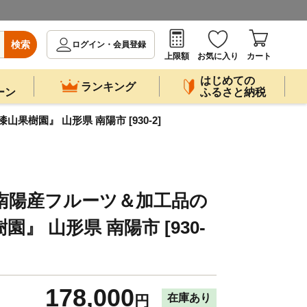
検索
ログイン・会員登録
上限額
お気に入り
カート
はじめての
ランキング
ーン
ふるさと納税
果樹園』 山形県 南陽市 [930-2]
 南陽産フルーツ＆加工品の
』 山形県 南陽市 [930-
178,000
在庫あり
円