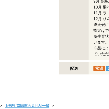
9月 高
10月 果
11月 
12月 り
※天候に
指定はで
※生育状
います。
※品によ
ていただ
配送
常温
山形県 南陽市の返礼品一覧