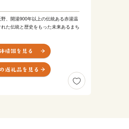
野、開湯900年以上の伝統ある赤湯温
ぐれた伝統と歴史をもった未来あるまち
の里資料館・語り部の館」や国指定史跡
史と文化、さらに全国のスカイスポーツ
陽スカイパーク」や市民の健康増進を図
)」などの地域文化を大切にしながら、
サイクルに応じた安心な暮し、そしてう
て、みなさんが住んでいて良かったと思
す。