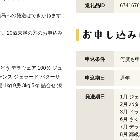
返礼品ID
6741676
離島への発送はできかねます
す。20歳未満の方のお申込み
申込条件
何度も申
う デラウェア 100％ ジュ
ランス ジェラード バターサ
申込期日
通年
g 9房 3kg 5kg 詰合せ 漆
発送期日
1月 ジ
2月 バ
3月 ド
6月 さ
7月 デ
8月 高