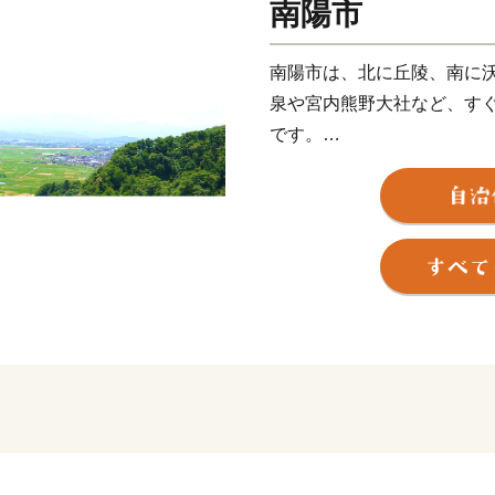
南陽市
南陽市は、北に丘陵、南に沃
泉や宮内熊野大社など、す
です。
郷土の民話を伝える「夕鶴
「稲荷森古墳」公園等の歴
の中心として知られる「南
る「中央花公園(市民体育館
市民の安全な暮し、ライフ
るおいのある暮しを目指し
うまちづくりを進めていま