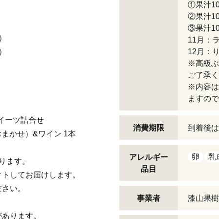
①果汁10
②果汁1
③果汁1
）
11月：
）
12月：
※高級ぶ
ご了承く
※内容は
ますので
イーツ詰合せ
消費期限
到着後は
まかせ）&ワイン 1本
卵
乳
アレルギー
ります。
品目
クトしてお届けします。
ださい。
事業者
漆山果樹
があります。