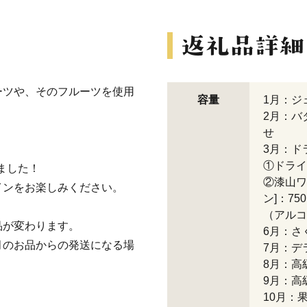
ーツや、そのフルーツを使用
容量
1月：ジ
2月：バ
せ
3月：ド
①ドライ
しました！
②漆山ワ
インをお楽しみください。
ン]：750
（アルコ
品が変わります。
6月：さ
月のお品からの発送になる場
7月：デ
8月：高
9月：高
10月：