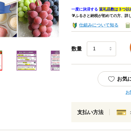
一度に決済する
返礼品数は３つ以
🔰ふるさと納税が初めての方、詳
仕組みについて知る
数量
お気
お
支払い方法