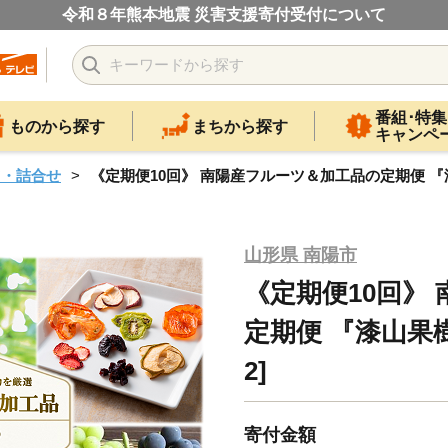
令和８年熊本地震 災害支援寄付受付について
番組･特集
ものから探す
まちから探す
キャンペ
ツ・詰合せ
《定期便10回》 南陽産フルーツ＆加工品の定期便 『漆山
山形県 南陽市
《定期便10回》
定期便 『漆山果樹園
2]
寄付金額