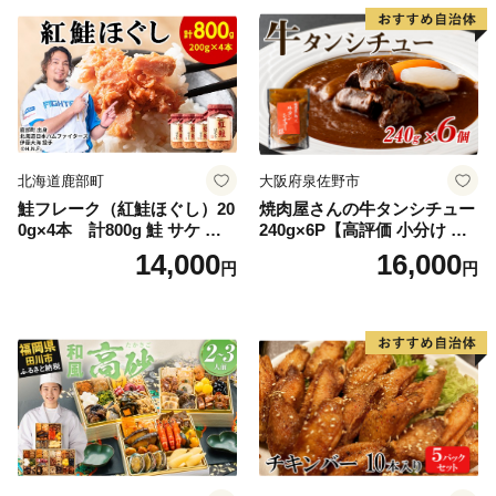
ー ギフト お取り寄せ 日高市
北海道鹿部町
大阪府泉佐野市
鮭フレーク（紅鮭ほぐし）20
焼肉屋さんの牛タンシチュー
0g×4本 計800g 鮭 サケ 鮭
240g×6P【高評価 小分け 惣
ほぐし サケフレーク シャケ
菜 牛たん 一人暮らし 冷凍】
14,000
16,000
円
円
フレーク 鮭フレーク