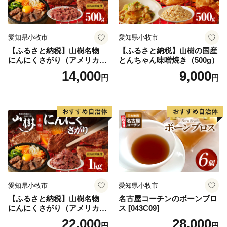
愛知県小牧市
愛知県小牧市
【ふるさと納税】山樹名物
【ふるさと納税】山樹の国産
にんにくさがり（アメリカ産
とんちゃん味噌焼き（500g）
サガリ）500g
14,000
9,000
円
円
愛知県小牧市
愛知県小牧市
【ふるさと納税】山樹名物
名古屋コーチンのボーンブロ
にんにくさがり（アメリカ産
ス [043C09]
サガリ）1kg
22,000
28,000
円
円