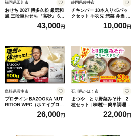
福岡県田川市
静岡県袋井市
おせち 2027 博多久松 厳選和
チキンバー 10本入り×5パッ
風 三段重おせち『高砂』 6.5
クセット 手羽先 惣菜 弁当 お
寸 3段重 2～3人前 おせち料
かず お酒 おつまみ ギフト キ
43,000
10,000
円
円
理 重箱 お正月 冷凍おせち 縁
ャンプ アウトドア キャンプ
起物 祝箸付 福岡 お節 オセチ
飯 保存食 非常食 鶏肉 肉 お
oseti osechi お祝い 迎春おせ
肉 鶏 人気 厳選 静岡県袋井市
ち 本格おせち おせち予約 年
末 年始 お取り寄せ 新春 贅沢
おせち こだわりおせち 惣菜
老舗おせち ふるさと納税お
せち 御節 お節料理 正月 調理
不要 おせち料理2027
島根県雲南市
石川県かほく市
プロテイン BAZOOKA NUT
まつや とり野菜みそ汁 2
RITION WPC（ホエイプロテ
種セット | 味噌汁 簡単調理
イン）＜プレーン＞ 900g｜
お味噌 おみそ みそ とり野菜
26,000
22,000
円
円
バズーカ岡田監修・植物由来
時短料理 時短ごはん ご当地
の甘味料使用・国内製造 島
フリーズドライ
根県雲南市/株式会社アルプ
ロン [AIEN005]