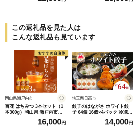
この返礼品を見た人は
こんな返礼品も見ています
岡山県瀬戸内市
埼玉県日高市
百花 はちみつ 3本セット（1
餃子のはながさ ホワイト餃
本300g）岡山県 瀬戸内市産
子 64個 16個×4パック 冷凍
石黒農園 ヨーグルト パン 砂
中華 点心 B級グルメ ご当地
16,000
14,000
円
円
糖の代わり 香り高い いい香
野菜 おつまみ おかず 簡単調
り 季節の花の蜜 トンガリ容
理 時短 リピート 保存 豚肉
器入り
特製 ポーク 大きめ ジューシ