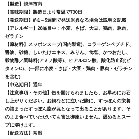
【製造】焼津市内
【賞味期限】製造日より常温で730日
【発送期日】約1～5週間で発送※異なる場合は説明文記載
【アレルギー】28品目中：小麦、さば、大豆、鶏肉、豚肉、
ゼラチン
【原材料】スッポンスープ(国内製造)、コラーゲンペプチド、
醤油、砂糖、しいたけエキス、みりん、食塩、かつおだし、
穀物酢／調味料(アミノ酸等)、ヒアルロン酸、酸化防止剤(ビ
タミンC)、(一部に小麦・さば・大豆・鶏肉・豚肉・ゼラチン
を含む)
【申込期日】通年
【注意事項・その他】缶を開けられましたら、お早めにお召
し上がりください。お鍋などに注いだ際に、すっぽんの栄養
の詰まったすっぽん脂が塊となって出ることがあります。そ
のまま食べていただいても害は御座いません。温めるとスー
プに溶けます。
【配送方法】常温