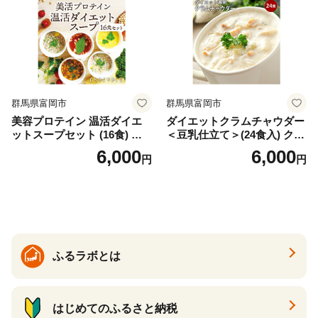
群馬県富岡市
群馬県富岡市
美容プロテイン 温活ダイエ
ダイエットクラムチャウダー
ットスープセット (16食) 小
＜豆乳仕立て＞(24食入) クラ
分け スープ 食べ比べ セット
ムチャウダー 豆乳 ダイエッ
6,000
6,000
円
円
詰合せ クラムチャウダー チ
ト スープ プロテイン たんぱ
ゲ コーン ポタージュ トマト
く質 食物繊維 食品 F20E-799
温活 ダイエット 美容 プロテ
イン 食品 F20E-809
ふるラボとは
はじめてのふるさと納税