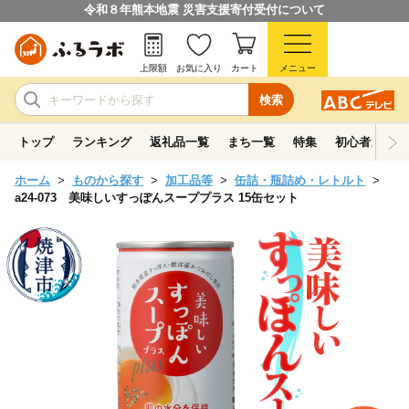
令和８年熊本地震 災害支援寄付受付について
上限額
お気に入り
カート
メニュー
検索
トップ
ランキング
返礼品一覧
まち一覧
特集
初心者ガイド
ホーム
ものから探す
加工品等
缶詰・瓶詰め・レトルト
a24-073 美味しいすっぽんスーププラス 15缶セット