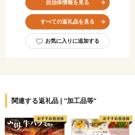
心の向くまま、足の向くままにふらっと遊びに来ません
自治体情報を見る
か？
すべての返礼品を見る
お気に入りに追加する
関連する返礼品 | "加工品等"