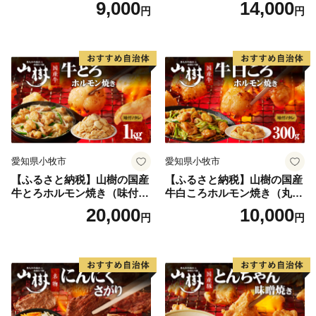
9,000
14,000
円
円
牛肉 山樹 国産牛 とろホルモ
ン焼き 300g×2パック 計600g
味付 タレ プリプリ 小腸 味噌
タレ にんにく バーベキュー
BBQ 炒め物 ホルモン丼 野菜
炒め 焼きうどん 下処理済み
愛知県 小牧市 冷凍 送料無料
愛知県小牧市
愛知県小牧市
【ふるさと納税】山樹の国産
【ふるさと納税】山樹の国産
牛とろホルモン焼き（味付
牛白ころホルモン焼き（丸
き/タレ）1kg
腸）味付 300g 肉 牛肉 山
20,000
10,000
円
円
樹 国産牛 白ころホルモン焼
き 300g 丸腸 味付 プリプリ
小腸 味噌タレ にんにく バー
ベキュー 炒め物 ホルモン丼
野菜炒め 焼きうどん 下処理
済み 愛知県 小牧市 送料無料