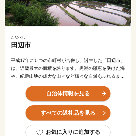
たなべし
田辺市
平成17年に５つの市町村が合併し、誕生した「田辺市」
は、近畿最大の面積を誇ります。黒潮の恩恵を受けた海
や、紀伊山地の雄大な山々など様々な自然あふれるまち
です。「紀伊山地の霊場と参詣道」として世界文化遺産
に登録されている熊野古道、里山の恩恵を活かした持続
自治体情報を見る
可能な農業として世界農業遺産に認定されている「みな
べ・田辺の梅システム」の２つの世界遺産を有していま
すべての返礼品を見る
す。旅人を癒す温泉、海の幸、山の幸などたくさんの魅
力が詰まった田辺市にぜひお越しください。
お気に入りに追加する