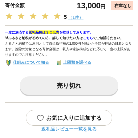
13,000
寄付金額
在庫なし
円
★
★
★
★
★
5
（1件）
一度に決済する
返礼品数は３つ以内
を推奨しております。
🔰ふるさと納税が初めての方、詳しく知りたい方は
こちら
でご確認ください。
ふるさと納税では原則として自己負担額の2,000円を除いた全額が控除の対象となり
ます。控除の対象となる寄付金額は、収入や家族構成などに応じて一定の上限があ
りますのでご注意ください。
仕組みについて知る
上限額を調べる
売り切れ
お気に入りに追加する
返礼品レビュー一覧を見る