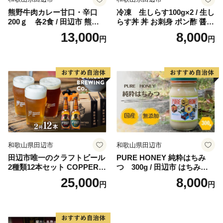
熊野牛肉カレー甘口・辛口
冷凍 生しらす100g×2 / 生し
200ｇ 各2食 / 田辺市 熊野牛
らす丼 丼 お刺身 ポン酢 醤油
ブランド牛 牛肉 牛肉カレー
小分け シラス 冷凍 生 ギフト
13,000
8,000
円
円
レトルトカレー レトルト レ
お取り寄せ 和歌山県 田辺市
トルト食品 カレー セット 詰
【mst009】
合せ 食べ比べ【oon001】
和歌山県田辺市
和歌山県田辺市
田辺市唯一のクラフトビール
PURE HONEY 純粋はちみ
2種類12本セット COPPER
つ 300g / 田辺市 はちみつ
（アルコール度数6％）GOL
ハチミツ 蜂蜜 無添加 国産
25,000
8,000
円
円
D（アルコール度数5.5％）各
【nts005-1】
330ml×6本 / 田辺市 クラフト
ビール 地ビール 瓶ビール 地
酒 ボイジャーブルーイング