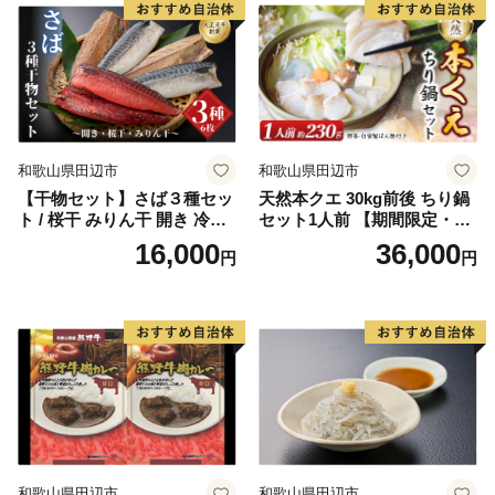
和歌山県田辺市
和歌山県田辺市
【干物セット】さば３種セッ
天然本クエ 30kg前後 ちり鍋
ト / 桜干 みりん干 開き 冷凍
セット1人前 【期間限定・1/3
魚介類 焼き魚 食べ比べ サバ
1まで】【お野菜・自家製ぽ
16,000
36,000
円
円
鯖 和歌山県 田辺市【mst011-
ん酢付きのくえ】 ※北海
1】
道・沖縄・離島は発送不可 /
鍋 高級 くえ鍋 クエ鍋 野菜
本クエ ポン酢 ぽんず 田辺市
和歌山県 贈答 ギフト ご家庭
【gtr001】
和歌山県田辺市
和歌山県田辺市