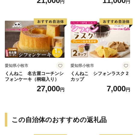
21,000
11,000
円
円
子 お取り寄せ 愛知県 小牧市
送料無料 誕生日 クリスマス
お祝い ばら 花 フラワー デコ
レーション ホールケーキ 日
時指定可
愛知県小牧市
愛知県小牧市
くんねこ 名古屋コーチンシ
くんねこ シフォンラスク 2
フォンケーキ（桐箱入り）
カップ
27,000
7,000
円
円
この自治体のおすすめの返礼品