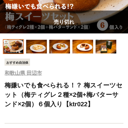
売り切れ
おすすめ自治体
和歌山県 田辺市
梅嫌いでも食べられる！？ 梅スイーツセ
ット（梅ティグレ２種×2個+梅バターサ
ンド×2個）６個入り【ktr022】