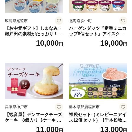
広島県尾道市
北海道浜中町
【お中元ギフト】しまなみ・
ハーゲンダッツ『定番ミニカ
瀬戸田の素材がたっぷり！ジ
ップ8個セット』アイスクリ
ェラート8個
ーム アイス スイーツ デザー
10,000
19,000
円
円
ト_H0016-104
兵庫県神戸市
栃木県那須塩原市
【観音屋】デンマークチーズ
福袋セット（ミレピーニアイ
ケーキ 8個入り【ケーキ チ
ス12個セット）【千本松牧
ーズケーキ 人気スイーツ お
場】 ns025-014-12 【デザー
11,000
13,000
円
円
すすめスイーツ 神戸スイー
ト 詰め合わせ ギフト】