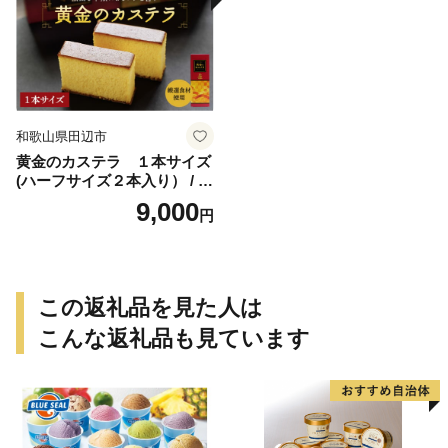
セット 詰合せ 飲み比べ 父の
日 ギフト プレゼント 贈り物
【bbi012-1】
和歌山県田辺市
黄金のカステラ １本サイズ
(ハーフサイズ２本入り） / 田
辺市 スイーツ カステラ 洋菓
9,000
円
子 黄金 おやつ １本 【ehs00
6-1】
この返礼品を見た人は
こんな返礼品も見ています