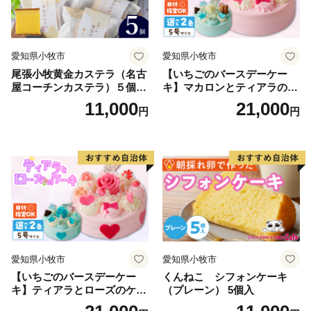
愛知県小牧市
愛知県小牧市
尾張小牧黄金カステラ（名古
【いちごのバースデーケー
屋コーチンカステラ）５個入
キ】マカロンとティアラのケ
名古屋コーチン カステラ ザ
ーキ スイーツ 日時指定可 デ
11,000
21,000
円
円
ラメ 常温 愛知県 小牧市 アン
ザート 洋菓子 お取り寄せ 愛
プチベアやぐま
知県 小牧市 送料無料 誕生日
クリスマス お祝い マカロン
デコレーションケーキ ホー
ルケーキ
愛知県小牧市
愛知県小牧市
【いちごのバースデーケー
くんねこ シフォンケーキ
キ】ティアラとローズのケー
（プレーン） 5個入
キ スイーツ デザート 洋菓