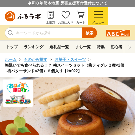
令和８年熊本地震 災害支援寄付受付について
上限額
お気に入り
カート
メニュー
検索
トップ
ランキング
返礼品一覧
まち一覧
特集
初心者ガイド
ホーム
ものから探す
お菓子・スイーツ
梅嫌いでも食べられる！？ 梅スイーツセット（梅ティグレ２種×2個
+梅バターサンド×2個）６個入り【ktr022】