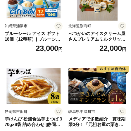
沖縄県浦添市
北海道別海町
ブルーシール アイス ギフト
べつかいのアイスクリーム屋
18個（12種類）| ブルーシー
さんプレミアムミルクリッチ
ルアイス ブルーシールアイ
12個（AP-01）（ 北海道アイ
23,000
22,000
円
円
スクリーム 着日指定可能 送
ス 北海道産アイス アイス ア
料無料 ジェラート 沖縄県 バ
イススイーツ アイスクリー
ースデー 贈り物 プレゼント
ム 北海道産アイスクリーム
誕生日 カップ 詰め合わせ バ
道産アイス 道産アイスクリ
ラエティ | バニラ チョコレー
ーム ギフト 詰合せ 詰め合わ
ト ストロベリー ピスタチオ
せ ふるさと納税 ）
バニラ＆クッキー ウベ 沖縄
紅イモ 塩ちんすこう 沖縄シ
ークヮーサー 沖縄黒糖 琉球
ロイヤルミルクティ 沖縄パ
イン
静岡県吉田町
岐阜県中津川市
芋けんぴ 松浦食品芋まつば 3
メディアで多数紹介 賞味期
70g×8袋 詰め合わせ [静岡伊
限3分！「元祖お重の栗きん
勢丹(松浦食品) 静岡県 吉田町
とんモンブラン」 【未来の