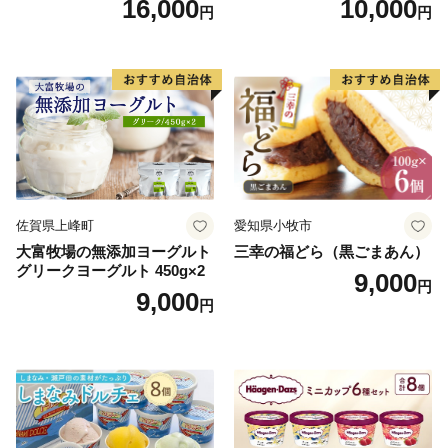
16,000
10,000
円
円
22424274] 芋ケンピ セット
ご褒美】スイーツ 栗 モンブ
小袋 個包装 小分け
ラン くりきんとん デザート
ご褒美 お取り寄せ くり お菓
子 菓子 F4N-2298
佐賀県上峰町
愛知県小牧市
大富牧場の無添加ヨーグルト
三幸の福どら（黒ごまあん）
グリークヨーグルト 450g×2
9,000
円
9,000
円