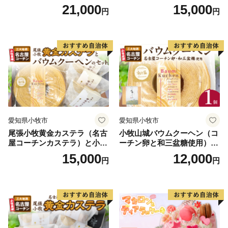
日時指定可 スイーツ デザー
または「北海道産粒あん巻
21,000
15,000
円
円
ト 洋菓子 お取り寄せ 愛知県
き」（サイズ：レギュラー）
小牧市 送料無料 誕生日 クリ
和三盆 北海道産生クリー
スマス お祝い キャラクター
ム 北海道産粒あん 34cm 冷
デコレーションケーキ ホー
凍 愛知県 小牧市 アンプチベ
ルケーキ 人形 かわいい こど
アやぐま
も
愛知県小牧市
愛知県小牧市
尾張小牧黄金カステラ（名古
小牧山城バウムクーヘン（コ
屋コーチンカステラ）と小牧
ーチン卵と和三盆糖使用）
山城バウムクーヘン（コーチ
名古屋コーチン バームクー
15,000
12,000
円
円
ン卵と和三盆糖使用）のセッ
ヘン 和三盆 小牧銘菓 バウム
ト 名古屋コーチン カステ
クーヘン 常温 愛知県 小牧市
ラ ザラメ バームクーヘン 和
アンプチベアやぐま
三盆 小牧銘菓 バウムクーヘ
ン 常温 愛知県 小牧市 アンプ
チベアやぐま