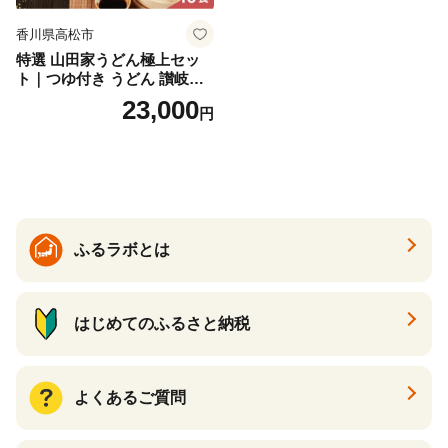
香川県高松市
特選 山田家うどん極上セッ
ト｜つゆ付き うどん 讃岐う
どん さぬきうどん 生麵 うど
23,000
円
んセット カレーうどん 生う
どん 食べ比べ 麺 麺類 ギフト
香川 香川県 高松
ふるラボとは
はじめてのふるさと納税
よくあるご質問