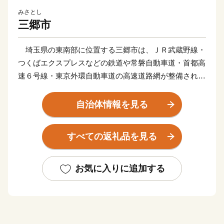
みさとし
三郷市
埼玉県の東南部に位置する三郷市は、ＪＲ武蔵野線・
つくばエクスプレスなどの鉄道や常磐自動車道・首都高
速６号線・東京外環自動車道の高速道路網が整備されて
おり、新三郷ららシティや三郷中央地区のまち開き、三
郷インターチェンジ周辺の土地区画整理などにより、人
自治体情報を見る
口増加と企業進出が進む一方で、豊かな自然に恵まれ、
四季折々の景色を楽しむことができる魅力あふれるまち
すべての返礼品を見る
として、にぎわいを見せています。
三郷市は道路交通網の整備も進んでいます。江戸川に
建設中の三郷流山橋が令和５年度に開通予定であるとと
お気に入りに追加する
もに、常磐自動車道三郷料金所スマートインターチェン
ジは、大型車も利用可能となっており、今後は、フルイ
ンター化への整備を進めています。
三郷市は平成２５年３月に「日本一の読書のまち」を