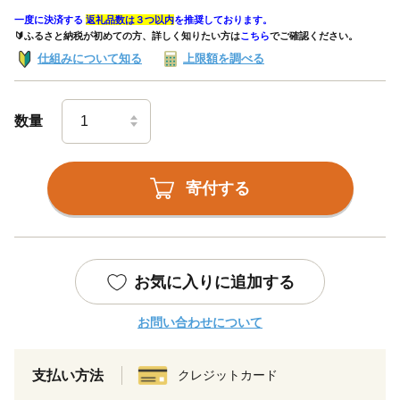
一度に決済する
返礼品数は３つ以内
を推奨しております。
🔰ふるさと納税が初めての方、詳しく知りたい方は
こちら
でご確認ください。
仕組みについて知る
上限額を調べる
数量
寄付する
お気に入りに追加する
お問い合わせについて
支払い方法
クレジットカード