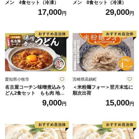
メン 4食セット（冷凍）
メン 8食セット（冷凍）
17,000
29,000
円
円
愛知県小牧市
宮崎県高鍋町
名古屋コーチン味噌煮込みう
＜米粉麺フォー＞翌月末迄に
どん2食セット もも肉 地鶏
順次出荷
味噌うどん
9,000
15,000
円
円