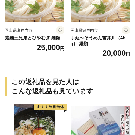
岡山県瀬戸内市
岡山県瀬戸内市
素麺三兄弟とひやむぎ 麺類
手延べそうめん吉井川（4k
g） 麺類
25,000
円
20,000
円
この返礼品を見た人は
こんな返礼品も見ています