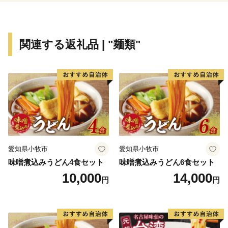
宣言しました。「読書活動をとおして人と人との絆を結
び、誰もが、いつでも読書に親しみ、心豊かに暮らすこ
とができる、文化のかおり高いまち」を目指す将来像に
関連する返礼品 | "麺類"
掲げ、「全国家読ゆうびんコンクール」、「秋の読書ま
つり」など多くの事業を実施しています。
これまで続いてきた三郷市の発展をさらに飛躍させ、
「きらりとひかる田園都市みさと～人にも企業にも選ば
れる魅力的なまち～」の実現を目指し、これまで以上に
魅力あるまちづくりを進めてまいります。
愛知県小牧市
愛知県小牧市
味噌煮込みうどん4食セット
味噌煮込みうどん6食セット
10,000
14,000
円
円