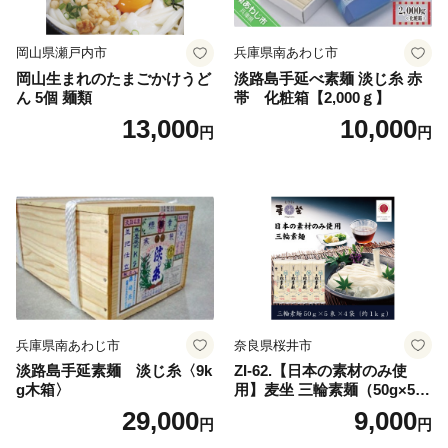
岡山県瀬戸内市
兵庫県南あわじ市
岡山生まれのたまごかけうど
淡路島手延べ素麺 淡じ糸 赤
ん 5個 麺類
帯 化粧箱【2,000ｇ】
13,000
10,000
円
円
兵庫県南あわじ市
奈良県桜井市
淡路島手延素麺 淡じ糸〈9k
ZI-62.【日本の素材のみ使
g木箱〉
用】麦坐 三輪素麺（50g×5束
×4袋）
29,000
9,000
円
円