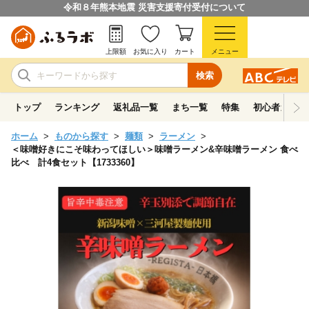
令和８年熊本地震 災害支援寄付受付について
上限額
お気に入り
カート
メニュー
検索
トップ
ランキング
返礼品一覧
まち一覧
特集
初心者ガイド
ホーム
ものから探す
麺類
ラーメン
＜味噌好きにこそ味わってほしい＞味噌ラーメン&辛味噌ラーメン 食べ
比べ 計4食セット【1733360】