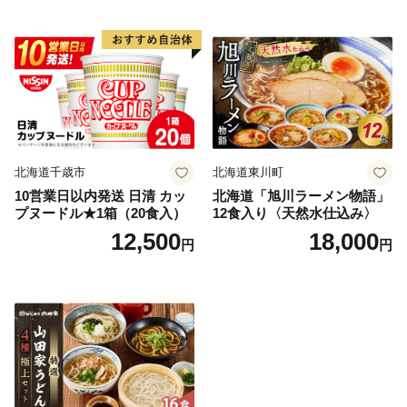
北海道千歳市
北海道東川町
10営業日以内発送 日清 カッ
北海道「旭川ラーメン物語」
プヌードル★1箱（20食入）
12食入り〈天然水仕込み〉
12,500
18,000
円
円