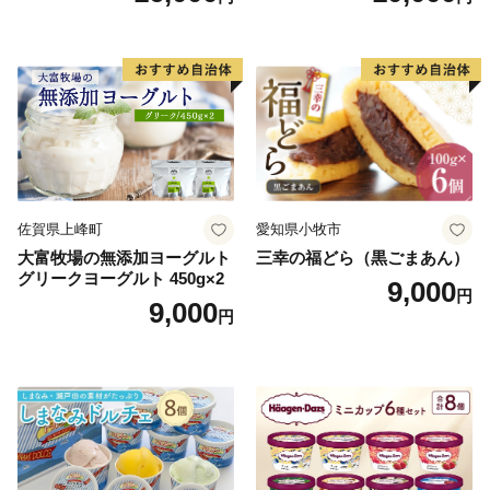
小袋 個包装 小分け
ラン くりきんとん デザート
ご褒美 お取り寄せ くり お菓
子 菓子 F4N-2298
佐賀県上峰町
愛知県小牧市
大富牧場の無添加ヨーグルト
三幸の福どら（黒ごまあん）
グリークヨーグルト 450g×2
9,000
円
9,000
円