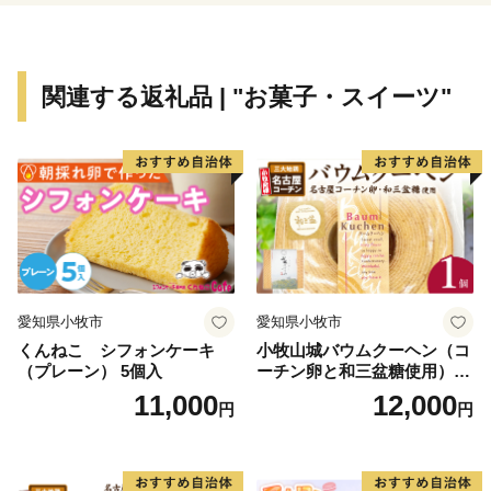
づくりに取り組む小松市。
どうか、皆様の温かい応援をお願いいたします。
関連する返礼品 | "お菓子・スイーツ"
【注意】申し込みと返礼品のお届けについて
※返礼品は「市外在住の方へのお礼」を目的に送付する
もので、小松市にお住まいの方に送付することはできま
せん。あらかじめご了承ください。
© 2025 SANRIO CO., LTD. APPROVAL NO. L657205
愛知県小牧市
愛知県小牧市
くんねこ シフォンケーキ
小牧山城バウムクーヘン（コ
（プレーン） 5個入
ーチン卵と和三盆糖使用）
名古屋コーチン バームクー
11,000
12,000
円
円
ヘン 和三盆 小牧銘菓 バウム
クーヘン 常温 愛知県 小牧市
アンプチベアやぐま