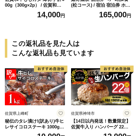
00g（300g×2p） / 佐賀和牛
(松コース) / 宿泊 宿泊券 ホテ
佐賀県産黒毛和牛 牛肉【一
ル 旅館 温泉 嬉野温泉 旅行
14,000
165,000
円
円
ノ瀬畜産】 [NAC029]
観光 佐賀 嬉野【嬉野温泉 旅
館組合】 [NAD002]
この返礼品を見た人は
こんな返礼品も見ています
佐賀県上峰町
佐賀県神埼市
秘伝のタレ漬け!(訳あり)牛ヒ
【14日以内発送！数量限定】
レサイコロステーキ 1000g
佐賀牛入り ハンバーグ 22個
【B-1098-AS】
2.6kg(120g×22個)【佐賀牛