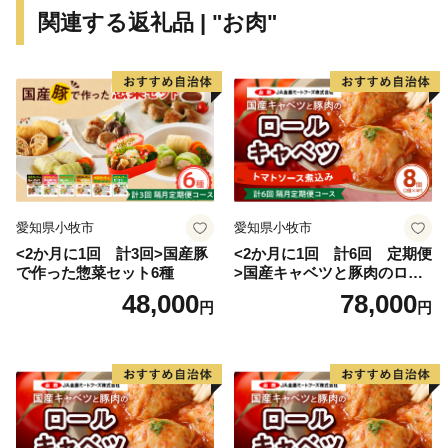
関連する返礼品 | "お肉"
愛知県小牧市
愛知県小牧市
<2か月に1回 計3回>国産豚
<2か月に1回 計6回 定期便
で作った惣菜セット6種
>国産キャベツと豚肉のロー
ルキャベツ（4P入り）
48,000
78,000
円
円