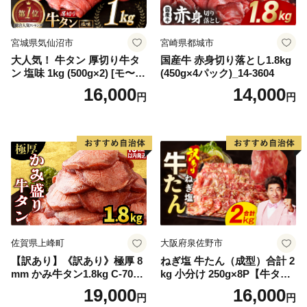
宮城県気仙沼市
宮崎県都城市
大人気！ 牛タン 厚切り牛タ
国産牛 赤身切り落とし1.8kg
ン 塩味 1kg (500g×2) [モ〜ラ
(450g×4パック)_14-3604
ンド 宮城県 気仙沼市 205646
16,000
14,000
円
円
60] 肉 牛肉 精肉 牛たん 牛タ
ン塩 牛たん塩 冷凍 焼肉 BB
Q アウトドア バーベキュー
厚切り タン
佐賀県上峰町
大阪府泉佐野市
【訳あり】《訳あり》極厚 8
ねぎ塩 牛たん（成型）合計 2
mm かみ牛タン1.8kg C-709-
kg 小分け 250g×8P【牛タン
AS
牛肉 焼肉用 薄切り 訳あり サ
19,000
16,000
円
円
イズ不揃い】