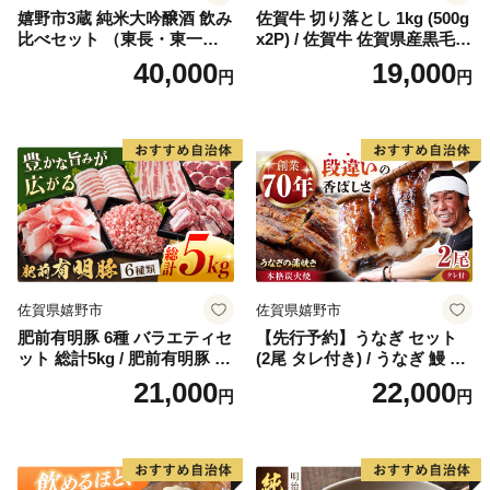
嬉野市3蔵 純米大吟醸酒 飲み
佐賀牛 切り落とし 1kg (500g
比べセット （東長・東一・
x2P) / 佐賀牛 佐賀県産黒毛和
虎之児） 720ml 3本 【嬉野酒
牛 牛肉 切り落とし 切落し
40,000
19,000
円
円
店】 [NBQ012]
【桑原畜産】 ［NAB027］
佐賀県嬉野市
佐賀県嬉野市
肥前有明豚 6種 バラエティセ
【先行予約】うなぎ セット
ット 総計5kg / 肥前有明豚 豚
(2尾 タレ付き) / うなぎ 鰻 ウ
肉 豚 切り落とし きりおとし
ナギ 炭火 炭火焼き 蒲焼 蒲焼
21,000
22,000
円
円
ミンチ ロース ヒレカツ バラ
き【森うなぎ屋】 [NAK004]
スペアリブ 小分け 便利 【く
すのきファーム】 [NAS002]