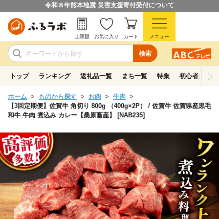
令和８年熊本地震 災害支援寄付受付について
上限額
お気に入り
カート
メニュー
検索
トップ
ランキング
返礼品一覧
まち一覧
特集
初心者ガイド
ホーム
ものから探す
お肉
牛肉
【3回定期便】佐賀牛 角切り 800g （400g×2P） / 佐賀牛 佐賀県産黒毛
和牛 牛肉 煮込み カレー【桑原畜産】 [NAB235]