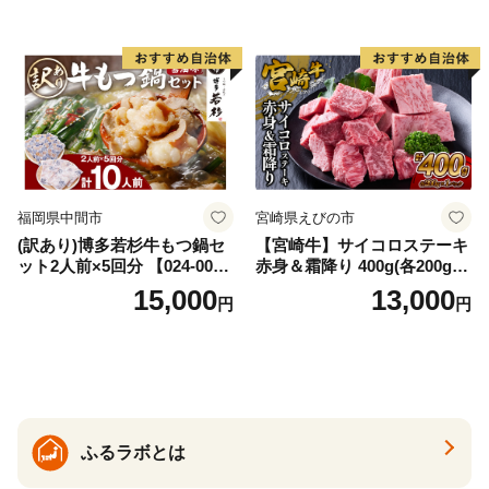
福岡県中間市
宮崎県えびの市
(訳あり)博多若杉牛もつ鍋セ
【宮崎牛】サイコロステーキ
ット2人前×5回分 【024-002
赤身＆霜降り 400g(各200g×
7】
１P 計2P) 真空パック 冷凍
15,000
13,000
円
円
ふるラボとは