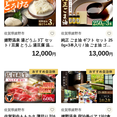
佐賀県嬉野市
佐賀県嬉野市
嬉野温泉 湯どうふ 3丁 セッ
純正 ごま油 ギフト セット 25
ト / 豆腐 とうふ 湯豆腐 温泉
0g×3本入り / 油 ごま油 ゴマ
湯豆腐 嬉野温泉 九州 佐賀 嬉
油 胡麻 【山下製油】 [NBE0
12,000
13,000
円
円
野【藤川とうふ店】 [NBT00
02]
1]
佐賀県嬉野市
佐賀県嬉野市
佐賀和牛ももカタ 薄切り 計6
嬉野温泉 宿泊券ペア 1泊2食