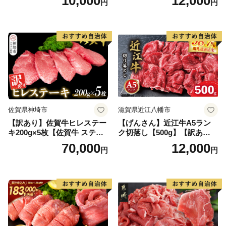
10,000
12,000
円
円
黒毛和牛 ブランド牛 九州 ハ
ンバーグ 牛肉 豚肉 国産 お弁
当 おかず 惣菜 おすすめ 人
気】(H083106)
佐賀県神埼市
滋賀県近江八幡市
【訳あり】佐賀牛ヒレステー
【げんさん】近江牛A5ラン
キ200g×5枚【佐賀牛 ステー
ク切落し【500g】【訳あり】
キ ブランド肉 ヒレ肉 フィレ
【DG12W】
70,000
12,000
円
円
肉 ジューシー ヘルシー】(H0
65175)