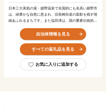
日本三大美肌の湯・嬉野温泉で全国的にも名高い嬉野市
は、緑豊かな自然に恵まれ、旧長崎街道の面影を残す情
緒あふれるまちです。また塩田津は、国の重要伝統的建
造物群保存地区に指定されており、和紙や鍛冶、石工な
ど職人たちの匠の技が時を超えて受け継がれています。
自治体情報を見る
キャッチフレーズである「歓声が響きあう嬉野市」をめ
ざして、まちづくりに取り組んでいます。
すべての返礼品を見る
お気に入りに追加する