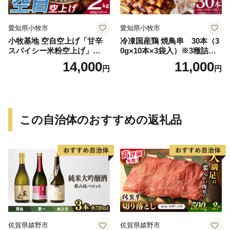
愛知県小牧市
愛知県小牧市
小牧基地 空自空上げ「甘辛
冷凍国産鶏 焼鳥串 30本（3
スパイシー米粉空上げ」
0g×10本×3袋入）※3種詰め
（計2kg 500g×4袋）手羽先
合わせ 焼き鳥 おつまみ バー
14,000
11,000
円
円
風
ベキュー 小分け 国産 鶏肉 焼
鳥 やきとり 串 惣菜 おかず
晩酌 冷凍 パーティー 便利 食
材 具材 お家居酒屋 詰め合わ
せ
この自治体のおすすめの返礼品
佐賀県嬉野市
佐賀県嬉野市