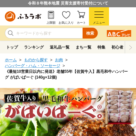
令和８年熊本地震 災害支援寄付受付について
上限額
お気に入り
カート
メニュー
検索
トップ
ランキング
返礼品一覧
まち一覧
特集
初心者ガイド
ホーム
ものから探す
お肉
ハンバーグ・ハム・ソーセージ
《最短10営業日以内に発送》老舗55年【佐賀牛入】黒毛和牛ハンバー
グ がばいばーぐ (140g×12個)