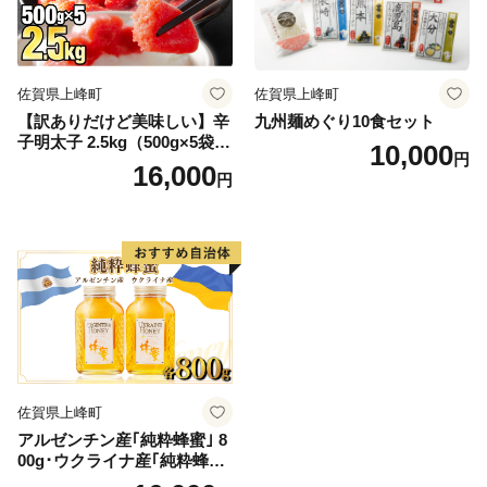
佐賀県上峰町
佐賀県上峰町
【訳ありだけど美味しい】辛
九州麺めぐり10食セット
子明太子 2.5kg（500g×5袋）
10,000
円
C-579
16,000
円
佐賀県上峰町
アルゼンチン産｢純粋蜂蜜｣ 8
00g･ウクライナ産｢純粋蜂
蜜｣ 800g