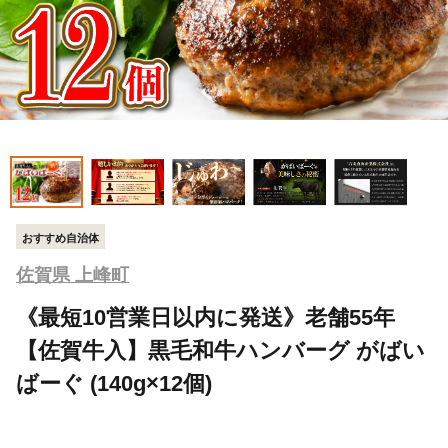
おすすめ自治体
佐賀県 上峰町
《最短10営業日以内に発送》老舗55年
【佐賀牛入】黒毛和牛ハンバーグ がばい
ばーぐ (140g×12個)