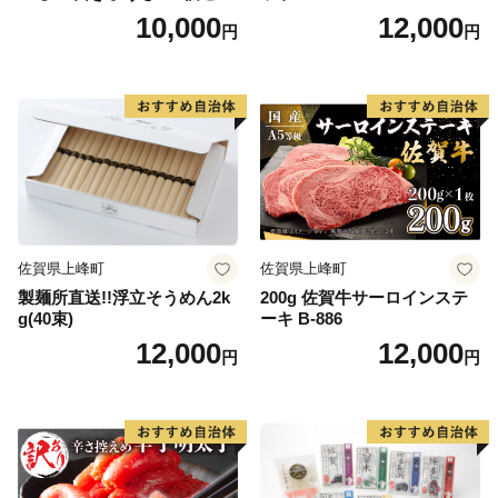
ト
10,000
12,000
円
円
佐賀県上峰町
佐賀県上峰町
製麺所直送!!浮立そうめん2k
200g 佐賀牛サーロインステ
g(40束)
ーキ B-886
12,000
12,000
円
円