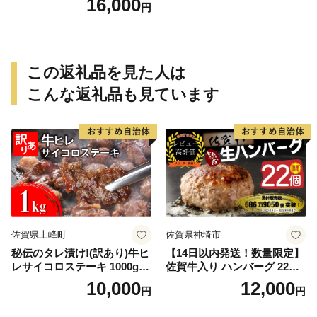
16,000
円
この返礼品を見た人は
こんな返礼品も見ています
佐賀県上峰町
佐賀県神埼市
秘伝のタレ漬け!(訳あり)牛ヒ
【14日以内発送！数量限定】
レサイコロステーキ 1000g
佐賀牛入り ハンバーグ 22個
【B-1098-AS】
2.6kg(120g×22個)【佐賀牛
10,000
12,000
円
円
黒毛和牛 ブランド牛 九州 ハ
ンバーグ 牛肉 豚肉 国産 お弁