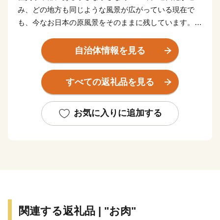
み、どの地方も同じような風景が広がっている現在で
も、今なお日本の原風景をそのままに残しています。
武将・源為朝を育んだ鎮西山から湧き出る清らかな水
は、町全体へと駆け巡り豊かな土壌を作り上げます。
自治体情報を見る
清らかな水に恵まれた肥沃な大地で育った作物や家畜
は、もちろんどれも最高級。
すべての返礼品を見る
特に、町の南部で肥育を行っている黒毛和牛の最高級銘
柄”佐賀牛”は、全日本牛枝肉コンクールにて名誉賞（農
林水産大臣賞）を受賞するほどの逸品。
お気に入りに追加する
口に入れた瞬間のとろけるような肉質は最高級A5ラン
クならではの食感です。
上峰町では、みなさまからいただいた寄附金を積み立て
る「上峰町ふるさと応援寄附基金」を設け、6つの使い
道の中から寄附者さまが指定された取り組みに沿って、
有効に活用させていただきます。
関連する返礼品 | "お肉"