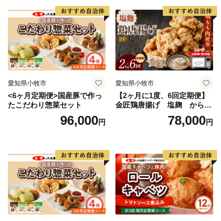
愛知県小牧市
愛知県小牧市
<6ヶ月定期便>国産豚で作っ
【2ヶ月に1度、6回定期便】
たこだわり惣菜セット
金匠鶏唐揚げ 塩麹 からあ
げ
96,000
78,000
円
円