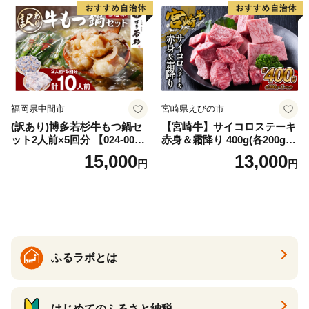
福岡県中間市
宮崎県えびの市
(訳あり)博多若杉牛もつ鍋セ
【宮崎牛】サイコロステーキ
ット2人前×5回分 【024-002
赤身＆霜降り 400g(各200g×
7】
１P 計2P) 真空パック 冷凍
15,000
13,000
円
円
ふるラボとは
はじめてのふるさと納税