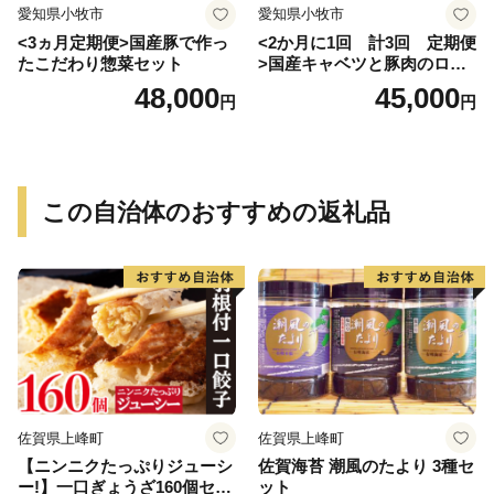
愛知県小牧市
愛知県小牧市
<3ヵ月定期便>国産豚で作っ
<2か月に1回 計3回 定期便
たこだわり惣菜セット
>国産キャベツと豚肉のロー
ルキャベツ（6P入り）
48,000
45,000
円
円
この自治体のおすすめの返礼品
佐賀県上峰町
佐賀県上峰町
【ニンニクたっぷりジューシ
佐賀海苔 潮風のたより 3種セ
ー!】一口ぎょうざ160個セッ
ット