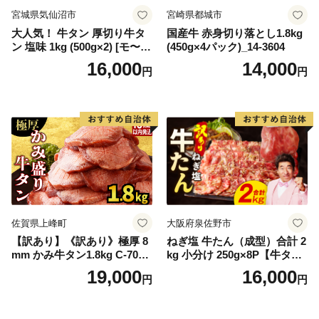
宮城県気仙沼市
宮崎県都城市
大人気！ 牛タン 厚切り牛タ
国産牛 赤身切り落とし1.8kg
ン 塩味 1kg (500g×2) [モ〜ラ
(450g×4パック)_14-3604
ンド 宮城県 気仙沼市 205646
16,000
14,000
円
円
60] 肉 牛肉 精肉 牛たん 牛タ
ン塩 牛たん塩 冷凍 焼肉 BB
Q アウトドア バーベキュー
厚切り タン
佐賀県上峰町
大阪府泉佐野市
【訳あり】《訳あり》極厚 8
ねぎ塩 牛たん（成型）合計 2
mm かみ牛タン1.8kg C-709-
kg 小分け 250g×8P【牛タン
AS
牛肉 焼肉用 薄切り 訳あり サ
19,000
16,000
円
円
イズ不揃い】