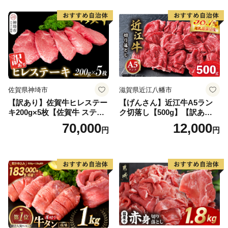
当 おかず 惣菜 おすすめ 人
気】(H083106)
佐賀県神埼市
滋賀県近江八幡市
【訳あり】佐賀牛ヒレステー
【げんさん】近江牛A5ラン
キ200g×5枚【佐賀牛 ステー
ク切落し【500g】【訳あり】
キ ブランド肉 ヒレ肉 フィレ
【DG12W】
70,000
12,000
円
円
肉 ジューシー ヘルシー】(H0
65175)