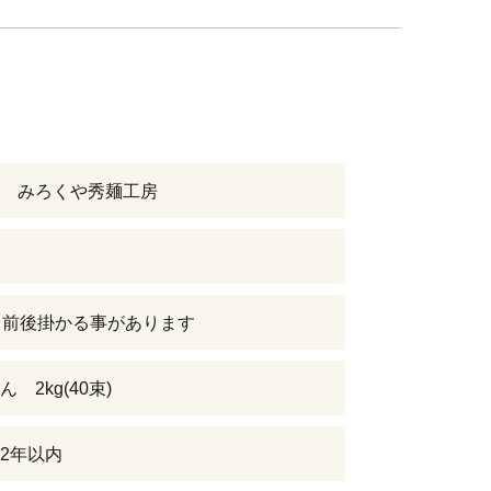
 みろくや秀麺工房
月前後掛かる事があります
 2kg(40束)
2年以内