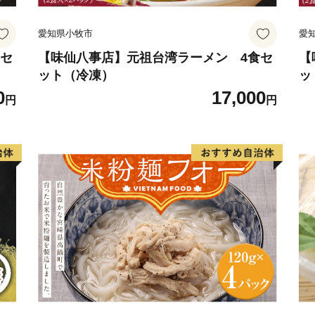
愛知県小牧市
愛
食セ
【味仙八事店】元祖台湾ラーメン 4食セ
【
ット（冷凍）
ッ
0
17,000
円
円