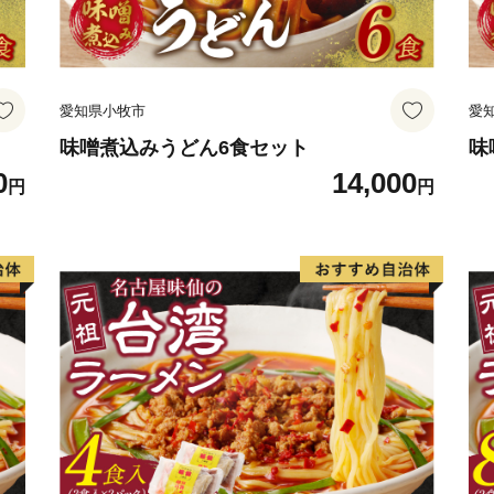
愛知県小牧市
愛
味噌煮込みうどん6食セット
味
0
14,000
円
円