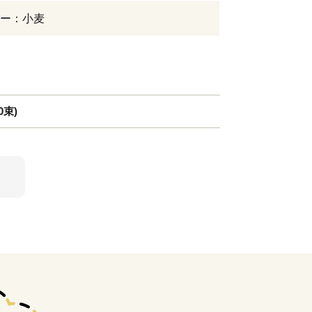
ー：小麦
0束)