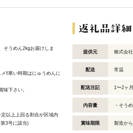
、そうめん2kgお届けしま
提供元
株式会社
配送
常温
メ!!寒い時期はにゅうめんに
配送注記
1〜2ヶ
ご賞味下さい。
内容量
・そうめん
一定以上上回る割合が区域内
第3号に該当)
賞味期限
製造から