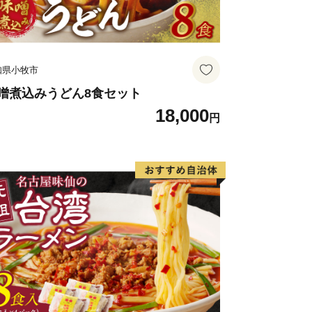
知県小牧市
噌煮込みうどん8食セット
18,000
円