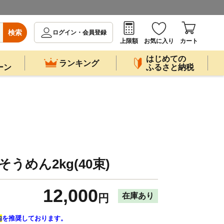
検索
ログイン・会員登録
上限額
お気に入り
カート
はじめての
ランキング
ーン
ふるさと納税
うめん2kg(40束)
12,000
在庫あり
円
内
を推奨しております。