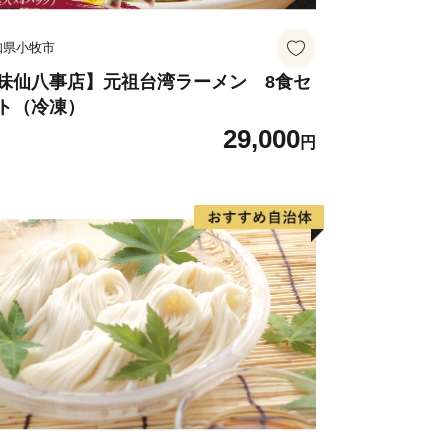
知県小牧市
味仙八事店】元祖台湾ラーメン 8食セ
ト（冷凍）
29,000
円