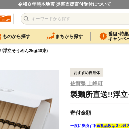
令和８年熊本地震 災害支援寄付受付について
番組･特集
ものから探す
まちから探す
キャンペ
!浮立そうめん2kg(40束)
おすすめ自治体
佐賀県 上峰町
製麺所直送!!浮立そ
寄付金額
一度に決済する
返礼品数は３つ以