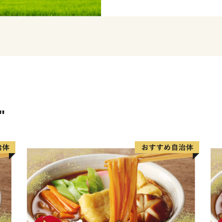
受賞するほどの逸品。
口に入れた瞬間のとろけるよ
の食感です。
上峰町では、みなさまから
ふるさと応援寄附基金」を
が指定された取り組みに沿
"