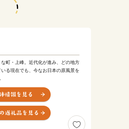
さな町・上峰。近代化が進み、どの地方
ている現在でも、今なお日本の原風景を
山から湧き出る清らかな水は、町全体へ
り上げます。
な大地で育った作物や家畜は、もちろん
ている黒毛和牛の最高級銘柄”佐賀
ールにて名誉賞（農林水産大臣賞）を