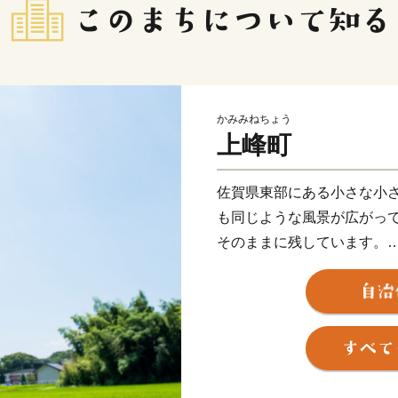
かみみねちょう
上峰町
佐賀県東部にある小さな小
も同じような風景が広がっ
そのままに残しています。
武将・源為朝を育んだ鎮西
と駆け巡り豊かな土壌を作
清らかな水に恵まれた肥沃
どれも最高級。
特に、町の南部で肥育を行っ
牛”は、全日本牛枝肉コンク