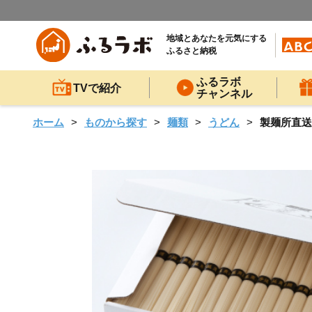
地域とあなたを元気にする
ふるさと納税
ふるラボ
TVで紹介
チャンネル
ホーム
ものから探す
麺類
うどん
製麺所直送!