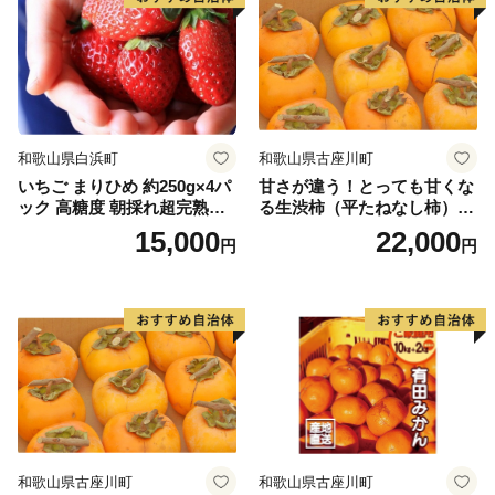
和歌山県白浜町
和歌山県古座川町
いちご まりひめ 約250g×4パ
甘さが違う！とっても甘くな
ック 高糖度 朝採れ超完熟ま
る生渋柿（平たねなし柿）吊
りひめ 1月以降発送分
るし柿用 T字枝or吊るしクリ
15,000
22,000
円
円
ップ付約4.5～5kg 約24～30
個＜2026年10月中旬～順次発
送＞-Ted【art016B】
和歌山県古座川町
和歌山県古座川町