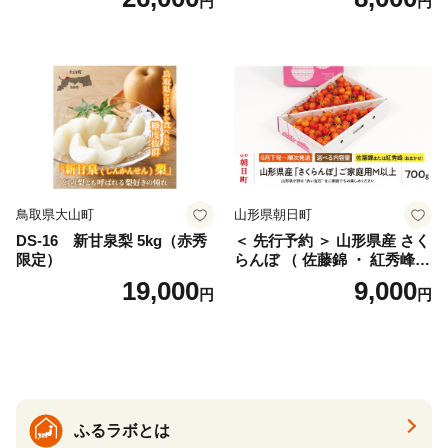
円
円
桜桃 産地直送 サクランボ チ
ス) 8000円 わけあり ぶんた
ェリー フルーツ 果物 果物類
ん みかん mikan 蜜柑 ミカン
仁木町 仁木 [松山商店]
土佐文旦 家庭用 産地直送 国
産 農家直送 期間限定 特産品
サイズミックス くらもとフ
ァーム 愛南町 愛媛県
鳥取県大山町
山形県朝日町
DS-16 新甘泉梨 5kg（赤秀
＜ 先行予約 ＞ 山形県産 さく
限定）
らんぼ （ 佐藤錦 ・ 紅秀峰
） ご家庭用 M以上 700g 【20
19,000
9,000
円
円
26年6月下旬から7月上旬発
送】 山形県 果物 フルーツ 初
夏 夏 送料無料
ふるラボとは