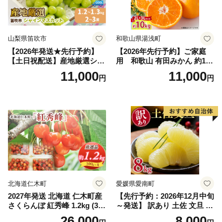
山梨県笛吹市
和歌山県湯浅町
【2026年発送★先行予約】
【2026年先行予約】ご家庭
【土日祝配送】産地厳選シャ
用 和歌山 有田みかん 約10k
インマスカット1.2kg～1.3kg
g (2L、3Lサイズ)【湯浅町】
11,000
11,000
円
円
（2房～3房）※沖縄・離島配
_ZJ6079
送不可※ 106-003-sku02-26y
｜シャインマスカット 発送
笛吹市 山梨県 フルーツ 果物
ぶどう 葡萄 大粒 シャインマ
スカット おすすめ シャイン
マスカット 贈答 ギフト 産地
笛吹市 シャインマスカット
笛吹 葡萄 国産 ぶどう 人気
国産 1.2kg 先行｜
北海道仁木町
愛媛県愛南町
2027年発送 北海道 仁木町産
【先行予約：2026年12月中旬
さくらんぼ 紅秀峰 1.2kg (300
～発送】 訳あり 土佐 文旦 8k
g×4パック) Lサイズ以上 旬
g (Mサイズ以上サイズミック
26,000
8,000