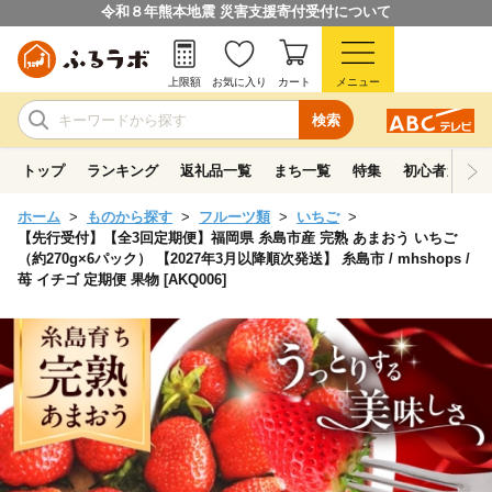
令和８年熊本地震 災害支援寄付受付について
上限額
お気に入り
カート
メニュー
検索
トップ
ランキング
返礼品一覧
まち一覧
特集
初心者ガイド
ホーム
ものから探す
フルーツ類
いちご
【先行受付】【全3回定期便】福岡県 糸島市産 完熟 あまおう いちご
（約270g×6パック） 【2027年3月以降順次発送】 糸島市 / mhshops /
苺 イチゴ 定期便 果物 [AKQ006]