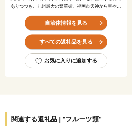
ありつつも、九州最大の繁華街、福岡市天神から車や電
車で40分の距離にある交通利便性の高い街でもありま
す。
自治体情報を見る
近年は「移住したいまちランキング」でも上位に入るこ
ともあり、移住してこられる方も多くなりました。会社
すべての返礼品を見る
員だけでなく、芸術家等の創作活動の場としても多くの
方に移住先として選んでいただいています。
お気に入りに追加する
また、糸島野菜、果物や糸島牛、豚などは東京の飲食店
でも取り扱われるほど、食の宝庫としても有名です。
天然真鯛の漁獲高は日本一、牡蠣の養殖が盛んで、冬場
になると約30軒もの牡蠣小屋が連なる風景は糸島の風物
詩となっています。
このほかにもゴルフやサーフィン、登山、キャンプ等の
アクティビティ、ドライブにぴったりな海辺の景観の良
関連する返礼品 | "フルーツ類"
いレストランやカフェ、数多くのイベント等、四季を通
じて様々な形で糸島の魅力を感じていただけます。