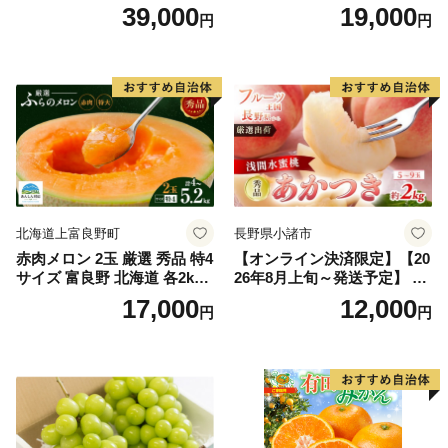
上)・シャインマスカット 晴
どう ブドウ フルーツ 果物 く
39,000
19,000
円
円
王 2房(1房480g以上) 化粧箱
だもの 果実 旬の果物 旬のフ
入り 岡山県産 国産 フルーツ
ルーツ 香川 香川県 東かがわ
果物 ギフト
市
北海道上富良野町
長野県小諸市
赤肉メロン 2玉 厳選 秀品 特4
【オンライン決済限定】【20
サイズ 富良野 北海道 各2kg
26年8月上旬～発送予定】 先
～2.6kg 2玉 セット ファーム
行予約 「浅間水蜜桃プレミ
17,000
12,000
円
円
富良野 メロン めろん 果物 く
アム」 もも あかつき 秀品 約
だもの フルーツ デザート 旬
2kg 5～9玉 贈答品 ふるさと
の果物 旬のフルーツ
納税 果物 桃 フルーツ モモ
果肉 長野県産 小諸市