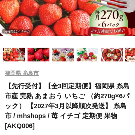
福岡県 糸島市
【先行受付】【全3回定期便】福岡県 糸島
市産 完熟 あまおう いちご （約270g×6パ
ック） 【2027年3月以降順次発送】 糸島
市 / mhshops / 苺 イチゴ 定期便 果物
[AKQ006]