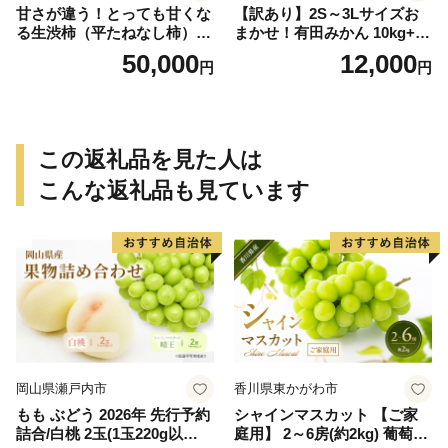
甘さが違う！とっても甘くな
【訳あり】2S～3Lサイズお
る生渋柿（平たねなし柿）吊
まかせ！有田みかん 10kg+2k
るし柿用 T字枝or吊るしクリ
g保証分 11月から12月下旬ま
50,000
12,000
円
円
ップ付約14.5～15kg 約60～
でに順次発送致します。 / 訳
90個＜2026年10月中旬～11
ありみかん 有田みかん みか
月上旬ごろ順次発送＞Ted【a
ん ミカン 蜜柑 柑橘 温州みか
rt015B】
ん 和歌山 ご家庭用
この返礼品を見た人は
こんな返礼品も見ています
岡山県瀬戸内市
香川県東かがわ市
もも ぶどう 2026年 先行予約
シャインマスカット 【ご家
詰合/白桃 2玉(1玉220g以
庭用】 2～6房(約2kg) 葡萄 ぶ