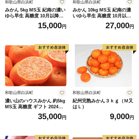
和歌山県白浜町
和歌山県白浜町
みかん 5kg MS玉 紀南の濃い
みかん 10kg MS玉 紀南の濃
ゆら早生 高糖度 10月以降発
いゆら早生 高糖度 10月以降
送 マルチ被覆栽培
発送 マルチ被覆栽培
15,000
27,000
円
円
和歌山県白浜町
和歌山県白浜町
濃い山のハウスみかん 約5kg
紀州完熟みかん３ｋｇ（Ｍ又
MS玉 高糖度 ギフト 2024年7
はＬ）
月以降発送分
35,000
9,000
円
円