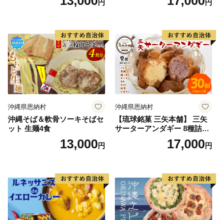
13,000
17,000
円
円
沖縄県恩納村
沖縄県恩納村
沖縄そば＆軟骨ソーキそばセ
【琉球銘菓 三矢本舗】 三矢
ット 生麺4食
サーターアンダギー 8種詰め
合わせ(15個×2袋)
13,000
17,000
円
円