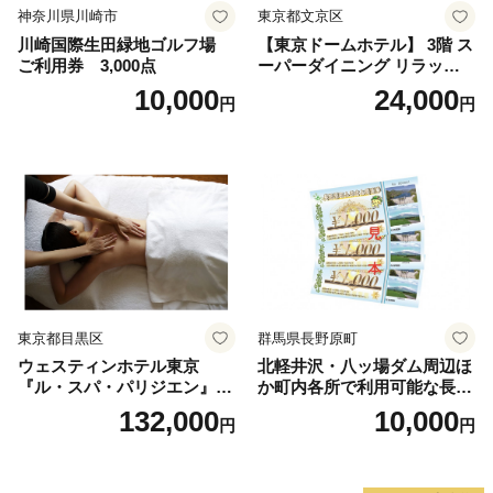
神奈川県川崎市
東京都文京区
川崎国際生田緑地ゴルフ場
【東京ドームホテル】 3階 ス
ご利用券 3,000点
ーパーダイニング リラッサ
ランチブッフェ お食事券 大
10,000
24,000
円
円
人1名様分 関東 東京 ご利用
券 ランチ 昼食 食事券 レスト
ラン ブッフェ 東京都 お食事
券
東京都目黒区
群馬県長野原町
ウェスティンホテル東京
北軽井沢・八ッ場ダム周辺ほ
『ル・スパ・パリジエン』選
か町内各所で利用可能な長野
べるボディセラピー90分/1名
原町ふるさと感謝券（3,000
132,000
10,000
円
円
円分）【トラベル 観光 旅行
お土産 群馬県 長野原町 北軽
井沢】