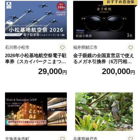
石川県小松市
福井県鯖江市
2026年小松基地航空祭電子駐
金子眼鏡の全国直営店で使え
車券（スカイパークこまつ
るメガネ引換券（6万円相
翼） 駐車場 シャトルバスの
当） Platinum
29,000
200,000
円
円
りばすぐ 石川県 小松市
北海道余市町
兵庫県神戸市