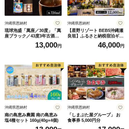
沖縄県恩納村
沖縄県恩納村
琉球泡盛「萬座／30度」「萬
【星野リゾート BEB5沖縄瀬
座ブラック／43度3年古酒」
良垣】ふるさと納税宿泊ギフ
各720ml
ト券(12,000円)
13,000
46,000
円
円
沖縄県恩納村
沖縄県恩納村
南の島恵み農園 南の島恵み
「しまぶた屋グループ」 お
塩4種セット 160g(40g×4個)
食事券 5,000円分