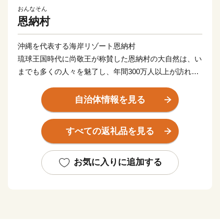
おんなそん
恩納村
沖縄を代表する海岸リゾート恩納村
琉球王国時代に尚敬王が称賛した恩納村の大自然は、い
までも多くの人々を魅了し、年間300万人以上が訪れて
います。
その美しい海は、各地から家族連れなど多くの人が訪
自治体情報を見る
れ、さまざまな楽しい経験や思い出をつくっている場所
としても有名です。
すべての返礼品を見る
お気に入りに追加する