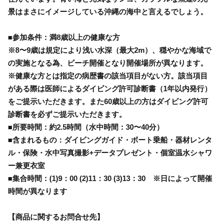
景はまさにイメージしている沖縄の海中と言えるでしょう。
■参加条件：満8歳以上の健康な方
※8〜9歳は規定により浅い水深（最大2m）、穏やかな海域で
の実施となる為、ビーチ開催となり開催場所が異なります。
※健康な方とは指定の病歴書の該当項目がない方。該当項目
がある際は医師によるダイビング許可診断書（1年以内発行）
をご提示いただきます。また60歳以上の方はダイビング許可
診断書を必ずご提示いただきます。
■所要時間：約2.5時間（水中時間：30〜40分）
■含まれるもの：ダイビングガイド・ボート乗船・器材レンタ
ル・保険・水中写真撮影+データプレゼント・個室温水シャワ
ー兼更衣室
■集合時間：(1)9：00 (2)11：30 (3)13：30 ※日によって開催
時間が異なります
【商品に関するお問合せ先】