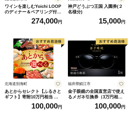
ワインを楽しむYoichi LOOP
神戸どうぶつ王国 入園券(２
のディナー＆ペアリング付宿
名様分)
泊プラン＜デラックスツイン
274,000
15,000
円
円
＞
北海道別海町
福井県鯖江市
あとからセレクト【ふるさと
金子眼鏡の全国直営店で使え
ギフト】寄附10万円相当 あ
るメガネ引換券（3万円相
とから選べる！ ギフト いく
当） Bronze
100,000
100,000
円
円
ら ほたて 海鮮 牛肉 別海町
ケーキ アイス （ 後から 選べ
る カタログ カタログポイン
ト カタログギフト あとから
カタログ あとからカタログ