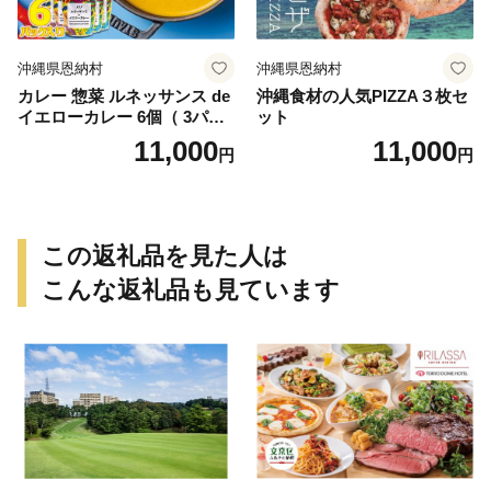
沖縄県恩納村
沖縄県恩納村
カレー 惣菜 ルネッサンス de
沖縄食材の人気PIZZA３枚セ
イエローカレー 6個（ 3パッ
ット
ク × 2 ） セット｜ルネッサン
11,000
11,000
円
円
ス リゾート オキナワ
この返礼品を見た人は
こんな返礼品も見ています