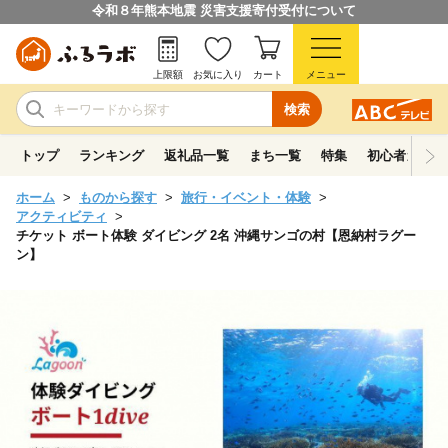
令和８年熊本地震 災害支援寄付受付について
上限額
お気に入り
カート
メニュー
検索
トップ
ランキング
返礼品一覧
まち一覧
特集
初心者ガイド
ホーム
ものから探す
旅行・イベント・体験
アクティビティ
チケット ボート体験 ダイビング 2名 沖縄サンゴの村【恩納村ラグー
ン】