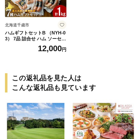
北海道千歳市
ハムギフトセットB （NYH-0
3） 7品 詰合せ ハム ソーセー
ジ 〈肉の山本〉
12,000
円
この返礼品を見た人は
こんな返礼品も見ています