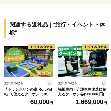
★ほかにも魅力的な返礼品がたくさん‼
👉<毛ガニ（330g前後）1尾/a>
👉<生ラム 肩ロース /a>
関連する返礼品 | "旅行・イベント・体
験"
愛知県小牧市
愛知県小牧市
『トランポリンの森 RolyPol
福祉車両・介護車両改造に使
y』で使えるクーポン（18,00
えるクーポン券(500,000 円)
0円）
60,000
1,669,000
円
円