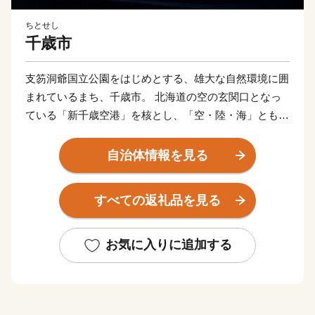
ちとせし
千歳市
支笏洞爺国立公園をはじめとする、雄大な自然環境に囲
まれているまち、千歳市。 北海道の空の玄関口となっ
ている「新千歳空港」を核とし、「空・陸・海」ともに
抜群のアクセスを活かし、北海道の観光拠点となってい
ます。 また、市内11カ所の工業団地には、多くの企業
自治体情報を見る
が立地しているほか、石狩管内一の生産額を誇る農業地
域が広がり、自然や産業、そして都市環境が調和してお
すべての返礼品を見る
り、今なお、成長を続けています。
お気に入りに追加する
★ABCテレビのニュース情報番組「news おかえり」
で、「ハスカップジュエリー』 が紹介されました！
👉
ハスカップジュエリー