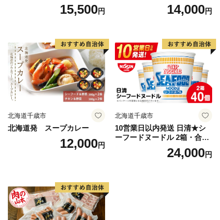
本）
味付き BBQ キャンプ ＜肉の
15,500
14,000
円
円
山本＞
北海道千歳市
北海道千歳市
北海道発 スープカレー
10営業日以内発送 日清★シ
ーフードヌードル 2箱・合計
12,000
円
40食
24,000
円