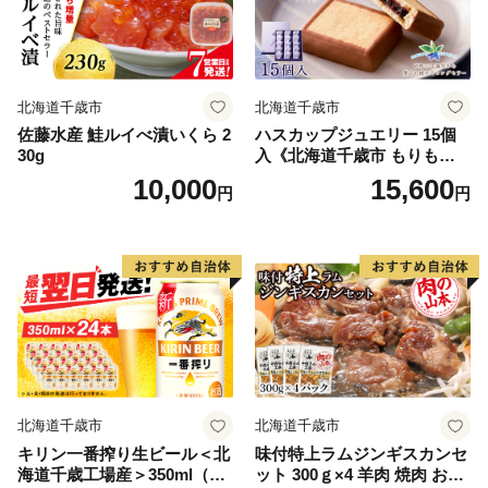
北海道千歳市
北海道千歳市
佐藤水産 鮭ルイべ漬いくら 2
ハスカップジュエリー 15個
30g
入《北海道千歳市 もりも
と》
10,000
15,600
円
円
北海道千歳市
北海道千歳市
キリン一番搾り生ビール＜北
味付特上ラムジンギスカンセ
海道千歳工場産＞350ml（24
ット 300ｇ×4 羊肉 焼肉 お肉