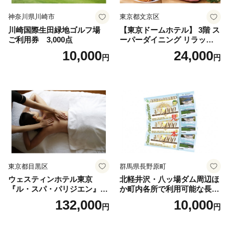
神奈川県川崎市
東京都文京区
川崎国際生田緑地ゴルフ場
【東京ドームホテル】 3階 ス
ご利用券 3,000点
ーパーダイニング リラッサ
ランチブッフェ お食事券 大
10,000
24,000
円
円
人1名様分 関東 東京 ご利用
券 ランチ 昼食 食事券 レスト
ラン ブッフェ 東京都 お食事
券
東京都目黒区
群馬県長野原町
ウェスティンホテル東京
北軽井沢・八ッ場ダム周辺ほ
『ル・スパ・パリジエン』選
か町内各所で利用可能な長野
べるボディセラピー90分/1名
原町ふるさと感謝券（3,000
132,000
10,000
円
円
円分）【トラベル 観光 旅行
お土産 群馬県 長野原町 北軽
井沢】