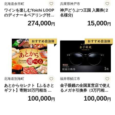
北海道余市町
兵庫県神戸市
ワインを楽しむYoichi LOOP
神戸どうぶつ王国 入園券(２
のディナー＆ペアリング付宿
名様分)
泊プラン＜デラックスツイン
274,000
15,000
円
円
＞
北海道別海町
福井県鯖江市
あとからセレクト【ふるさと
金子眼鏡の全国直営店で使え
ギフト】寄附10万円相当 あ
るメガネ引換券（3万円相
とから選べる！ ギフト いく
当） Bronze
100,000
100,000
円
円
ら ほたて 海鮮 牛肉 別海町
ケーキ アイス （ 後から 選べ
る カタログ カタログポイン
ト カタログギフト あとから