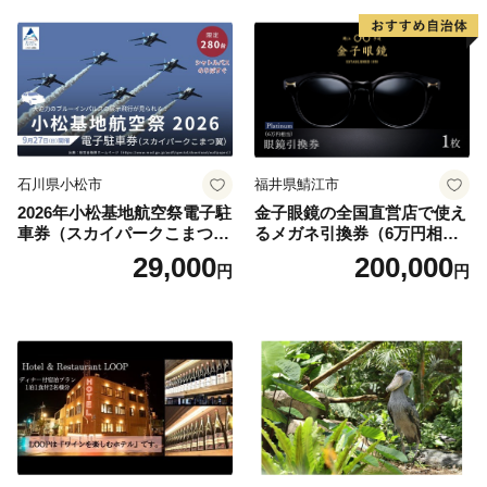
石川県小松市
福井県鯖江市
2026年小松基地航空祭電子駐
金子眼鏡の全国直営店で使え
車券（スカイパークこまつ
るメガネ引換券（6万円相
翼） 駐車場 シャトルバスの
当） Platinum
29,000
200,000
円
円
りばすぐ 石川県 小松市