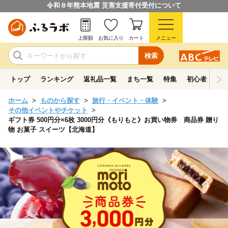
令和８年熊本地震 災害支援寄付受付について
上限額
お気に入り
カート
メニュー
検索
トップ
ランキング
返礼品一覧
まち一覧
特集
初心者ガイド
ホーム
ものから探す
旅行・イベント・体験
その他イベントやチケット
ギフト券 500円分×6枚 3000円分《もりもと》お買い物券 商品券 贈り
物 お菓子 スイーツ【北海道】