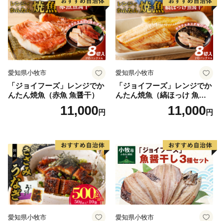
・お礼の品のお届けには、1～2ヶ月程度かかることがあ
ります。
・お礼の品を受け取ることによる経済的利益について
は、一時所得に該当します。
・一回の寄附につき、お礼の品は最大10品までお選びい
ただけます。
愛知県小牧市
愛知県小牧市
・お礼の品の写真はイメージです。
「ジョイフーズ」レンジでか
「ジョイフーズ」レンジでか
■ワンストップ特例申請
んたん焼魚（赤魚 魚醤干）
んたん焼魚（縞ほっけ 魚醤
・令和4年10月14日より、オンラインでのワンストップ
干）
11,000
11,000
円
円
特例申請が可能になりました。
ご利用の際は、「自治体マイページ」にアカウントを作
成し、メニューに沿って手続きを行ってください。自治
体マイページは、株式会社シフトセブンコンサルティン
グが提供するサービスです。
※引き続き、郵送による申請も可能です。
・ワンストップ特例申請書は、ご希望の場合受領書と一
愛知県小牧市
愛知県小牧市
緒に送付していますが、直ちにご利用の場合、