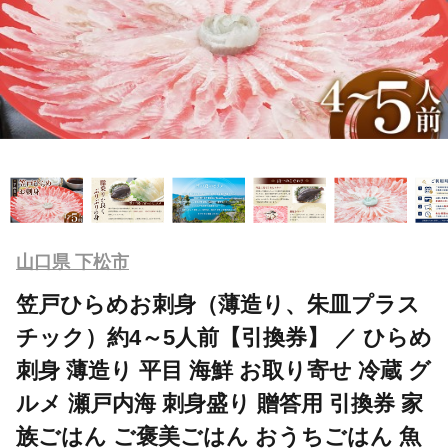
山口県 下松市
笠戸ひらめお刺身（薄造り、朱皿プラス
チック）約4～5人前【引換券】 ／ ひらめ
刺身 薄造り 平目 海鮮 お取り寄せ 冷蔵 グ
ルメ 瀬戸内海 刺身盛り 贈答用 引換券 家
族ごはん ご褒美ごはん おうちごはん 魚