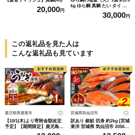
kg ゆら鯛 真鯛 たい タイ 鯛
20,000
円
塩釜焼き 塩釜 魚 魚介類 海鮮
30,000
円
祝い事 お祝い ハレの日 食品
冷蔵 宝水産 国産 由良半島 愛
媛県【えひめの町（超）推
し！（愛南町）】(295)
この返礼品を見た人は
こんな返礼品も見ています
鹿児島県鹿屋市
宮城県気仙沼市
【10/1(木)より寄附金額改定
訳あり 銀鮭 切身 約2kg [宮城
予定】【期間限定】鹿児島県
東洋 宮城県 気仙沼市 205649
大隅産うなぎ蒲焼4尾（400
91] 鮭 魚介類 海鮮 訳アリ 規