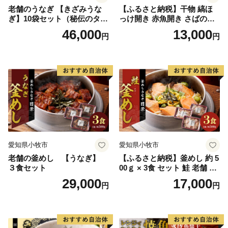
老舗のうなぎ 【きざみうな
【ふるさと納税】干物 縞ほ
ご自身でワンストップ特例申請される場合は申請書をダ
ぎ】10袋セット（秘伝のタレ
っけ開き 赤魚開き さばの開
ウンロードしてください。
付）
き 魚醤干し 3種 セット 詰め
46,000
13,000
円
円
https://img.furusato-
合わせ 魚 おかず 肉厚 おいし
い さば 赤魚 縞ホッケ ジョイ
tax.jp/img/x/city/files/35207/onestop_shinsei_55_5.pdf
フーズ 魚貝類 お取り寄せ お
取り寄せグルメ 魚醤 ナンプ
≪下松市は「ふるさと納税」に関する業務を株式会社サ
ラー 愛知県 小牧市 冷凍 送料
無料
イネックスに委託しています。≫
▼手続き、お礼の品、お申込みについてのお問い合わせ
サイネックスふるさと納税センター
〒515-0045
三重県松阪市駅部田町101
愛知県小牧市
愛知県小牧市
TEL：0800-170-2092（フリーコール）
老舗の釜めし 【うなぎ】
【ふるさと納税】釜めし 約 5
３食セット
00ｇ × 3食 セット 鮭 老舗 急
FAX：0800-111-2636（フリーコール）
速冷凍 レンチン 時短 簡単調
29,000
17,000
※受付時間 午前10時～午後5時（土・日・祝除く）
円
円
理 食品 加工品 海鮮 手作り
ほくほく ご飯 お弁当 おにぎ
り お茶漬け お取り寄せ お取
り寄せグルメ 愛知県 小牧市
送料無料