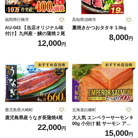
福岡県行橋市
高知県須崎市
AU-043 【当店オリジナル味
藁焼きかつおタタキ 1.9kg
付け】九州産・鰻の蒲焼２尾
8,000
円
12,000
円
鹿児島県大崎町
北海道白糠町
鹿児島県産うなぎ長蒲焼4尾
大人気 エンペラーサーモン 9
00g 小分け 鮭 サーモン アト
22,000
円
ランティックサーモン 水産
15,000
円
庁長官賞 受賞 さけ シャケ し