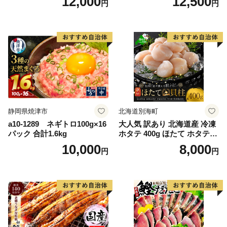
12,000
12,500
円
円
g） KN007-023
格外 不揃い さけ サケ 鮭切身
シャケ 切り身 冷凍 家庭用 お
かず 弁当 支援 サーモン 銀鮭
切り身 魚 わけあり
静岡県焼津市
北海道別海町
a10-1289 ネギトロ100g×16
大人気 訳あり 北海道産 冷凍
パック 合計1.6kg
ホタテ 400g ほたて ホタテ
帆立 貝柱 海鮮 魚介類 刺身
10,000
8,000
円
円
大粒 天然 海鮮 ランキング 大
人気 人気 おすすめ 訳あり ）