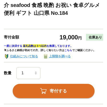
介 seafood 食感 晩酌 お祝い 食卓グルメ
便利 ギフト 山口県 No.184
19,000
寄付金額
在庫あり
円
一度に決済する
返礼品数は３つ以内
を推奨しております。
🔰ふるさと納税が初めての方、詳しく知りたい方は
こちら
でご確認ください。
仕組みについて知る
上限額を調べる
数量
寄付する