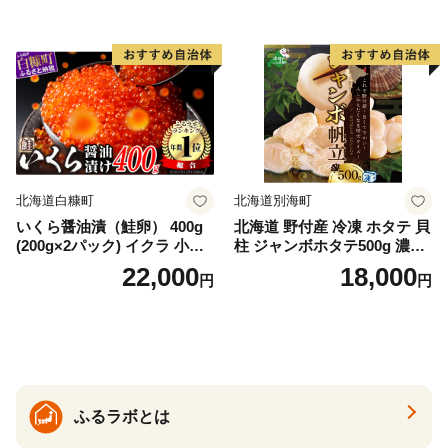
ゃけ sake カルパッチョ ソテ
ー レアステーキ 人気 高級 大
満足 美味しい 贈答 生食用 刺
身 お刺身 刺し身 魚介類 海鮮
冷凍 厚切り 薄切り ふるさと
納税 ふるさとチョイス チョ
イス 北海道 白糠町
北海道白糠町
北海道別海町
いくら醤油漬（鮭卵） 400g
北海道 野付産 冷凍 ホタテ 貝
(200g×2パック) イクラ 小分
柱 ジャンボホタテ500g 濃厚
け いくら醤油漬 鮭いくら い
な旨味と甘み （ほたて ホタ
22,000
18,000
円
円
くら醤油漬け 鮭 鮭卵 ikura
テ 帆立 貝柱 ホタテ貝柱 大玉
醤油いくら 冷凍いくら いく
大粒 北海道 別海 野付 ふるさ
ら北海道 醤油鮭いくら 人気
と納税）
大好評品 北海道 白糠町
ふるラボとは