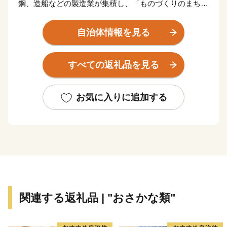
鋼、造船などの製造業が集積し、「ものづくりのまち」
として発展してきました。平成に入り、都市基盤の整備
が進み、商業施設がコンパクトに集約しており「住みよ
自治体情報を見る
い」まちとして評価されています。
すべての返礼品を見る
【くだまつ 地名の由来】～降星伝説～
推古天皇の頃、松の木に大きな星が降ったとの伝説に
基づき「星が降（くだ）った松～降り松」から下松の地
お気に入りに追加する
名につながったと言われています。
また、百済との交易により百済と貿易する港「百済津
（くだらつ）」から「くだまつ」となったという説もあ
ります。
【下松市ふるさと寄附金について】
（ご注意）
関連する返礼品 | "おさかな類"
・お礼の品は、下松市外にお住まいの方に限りお届けし
ます。