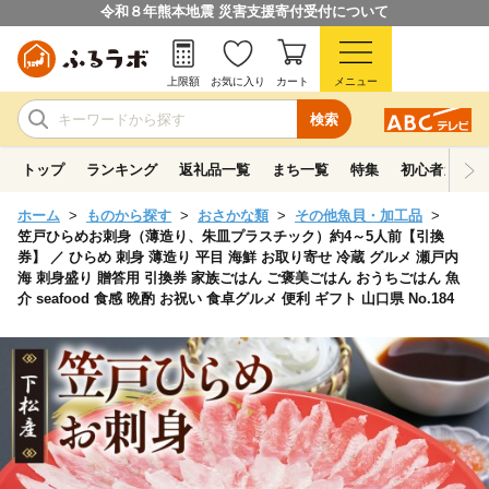
令和８年熊本地震 災害支援寄付受付について
上限額
お気に入り
カート
メニュー
検索
トップ
ランキング
返礼品一覧
まち一覧
特集
初心者ガイド
ホーム
ものから探す
おさかな類
その他魚貝・加工品
笠戸ひらめお刺身（薄造り、朱皿プラスチック）約4～5人前【引換
券】 ／ ひらめ 刺身 薄造り 平目 海鮮 お取り寄せ 冷蔵 グルメ 瀬戸内
海 刺身盛り 贈答用 引換券 家族ごはん ご褒美ごはん おうちごはん 魚
介 seafood 食感 晩酌 お祝い 食卓グルメ 便利 ギフト 山口県 No.184