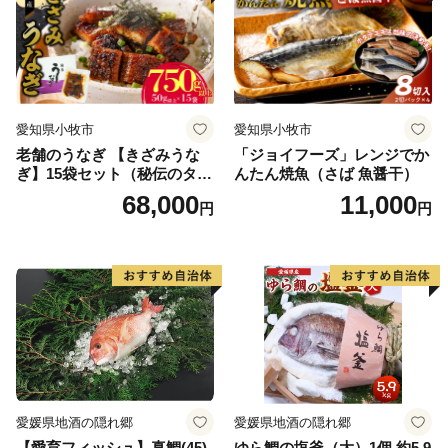
愛知県小牧市
愛知県小牧市
老舗のうなぎ 【きざみうな
「ジョイフーズ」レンジでか
ぎ】15袋セット（秘伝のタレ
んたん焼魚（さば 魚醤干）
付）
68,000
11,000
円
円
愛媛県地酒の隠れ郷
愛媛県地酒の隠れ郷
【愛育フィッシュ】真鯛(45)
ゆら鯛の塩釜（大）1個 約5.9