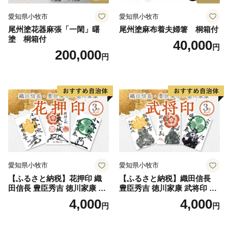
愛知県小牧市
愛知県小牧市
尾州塗花器麻張「一閑」曙
尾州塗麻布着夫婦箸 桐箱付
塗 桐箱付
40,000
円
200,000
円
愛知県小牧市
愛知県小牧市
【ふるさと納税】花押印 織
【ふるさと納税】織田信長
田信長 豊臣秀吉 徳川家康 3
豊臣秀吉 徳川家康 武将印 3
枚 セット 戦国 武将 小牧山城
枚 セット イラスト 戦国 武将
4,000
4,000
円
円
墨絵 龍画師 書道アーティス
小牧山城 墨絵 龍画師 書道ア
ト 池谷公智 渾身の一作 作品
ーティスト 池谷公智 渾身の
雑貨 工芸品 グッズ 愛知県 小
一作 作品 雑貨 工芸品 グッズ