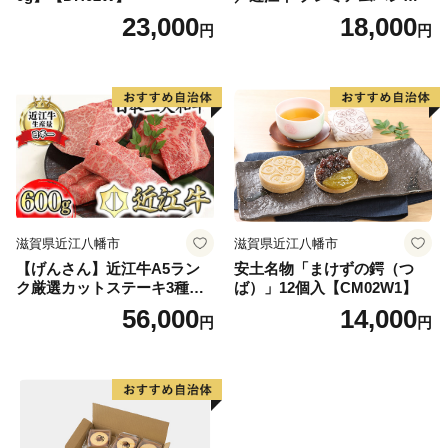
ーグ 5個箱入【750ｇ（約150
23,000
18,000
円
円
ｇ×5個）】【Y095W】
滋賀県近江八幡市
滋賀県近江八幡市
【げんさん】近江牛A5ラン
安土名物「まけずの鍔（つ
ク厳選カットステーキ3種【6
ば）」12個入【CM02W1】
00g】【DG03W】（国産牛
56,000
14,000
円
円
和牛 ブランド牛 ブランド
和牛 黒毛和牛 牛肉 肉
高級 人気 おすすめ 神戸
牛 松阪牛 に並ぶ 日本三大
和牛 近江牛）