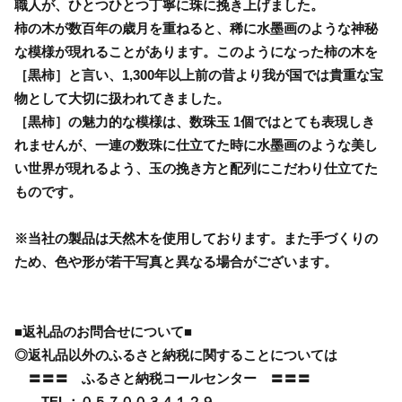
職人が、ひとつひとつ丁寧に珠に挽き上げました。
柿の木が数百年の歳月を重ねると、稀に水墨画のような神秘
な模様が現れることがあります。このようになった柿の木を
［黒柿］と言い、1,300年以上前の昔より我が国では貴重な宝
物として大切に扱われてきました。
［黒柿］の魅力的な模様は、数珠玉 1個ではとても表現しき
れませんが、一連の数珠に仕立てた時に水墨画のような美し
い世界が現れるよう、玉の挽き方と配列にこだわり仕立てた
ものです。
※当社の製品は天然木を使用しております。また手づくりの
ため、色や形が若干写真と異なる場合がございます。
■返礼品のお問合せについて■
◎返礼品以外のふるさと納税に関することについては
〓〓〓 ふるさと納税コールセンター 〓〓〓
TEL：０５７００３４１２９