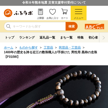
令和８年熊本地震 災害支援寄付受付について
上限額
お気に入り
カート
メニュー
検索
トップ
ランキング
返礼品一覧
まち一覧
特集
初心者ガイド
ホーム
ものから探す
工芸品
民芸品・工芸品
1400年の歴史を誇る近江の数珠職人が手掛けた 男性用 黒柿の念珠
【F010W】