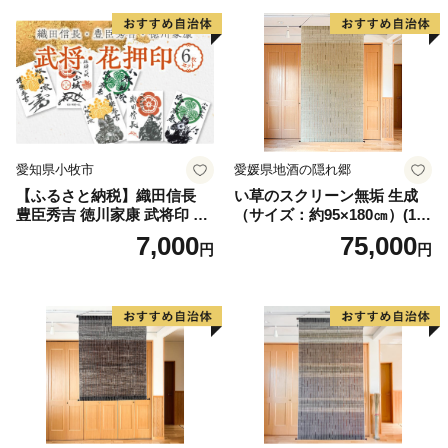
牧市 お取り寄せ 送料無料
愛知県 小牧市 お取り寄せ 送
料無料
愛知県小牧市
愛媛県地酒の隠れ郷
【ふるさと納税】織田信長
い草のスクリーン無垢 生成
豊臣秀吉 徳川家康 武将印 花
（サイズ：約95×180㎝）(14
押印 6枚 セット イラスト 戦
3)
7,000
75,000
円
円
国 武将 小牧山城 墨絵 龍画師
書道アーティスト 池谷公智
渾身の一作 作品 雑貨 工芸品
グッズ 愛知県 小牧市 お取り
寄せ 送料無料