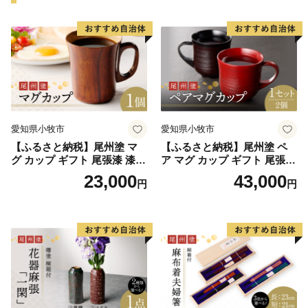
愛知県小牧市
愛知県小牧市
【ふるさと納税】尾州塗 マ
【ふるさと納税】尾州塗 ペ
グ カップ ギフト 尾張漆 漆
ア マグ カップ ギフト 尾張漆
漆器 漆器工芸 工芸品 芸術性
漆 漆器 漆器工芸 工芸品 芸術
23,000
43,000
円
円
実用性 抗菌性 美味しく安全
性 実用性 抗菌性 美味しく安
な食事 手作り 贈答用 くつろ
全な食事 手作り 贈答用 くつ
ぎ おうち時間 プレゼント 抗
ろぎ おうち時間 プレゼント
ウイルス効果 お取り寄せ 愛
抗ウイルス効果 お取り寄せ
知県 小牧市 送料無料
愛知県 小牧市 送料無料