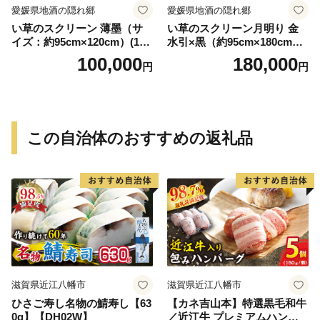
愛媛県地酒の隠れ郷
愛媛県地酒の隠れ郷
い草のスクリーン 薄墨（サ
い草のスクリーン月明り 金
イズ：約95cm×120cm）(14
水引×黒（約95cm×180cm）
6)
(147)
100,000
180,000
円
円
この自治体のおすすめの返礼品
滋賀県近江八幡市
滋賀県近江八幡市
ひさご寿し名物の鯖寿し【63
【カネ吉山本】特選黒毛和牛
0g】【DH02W】
／近江牛 プレミアムハンバ