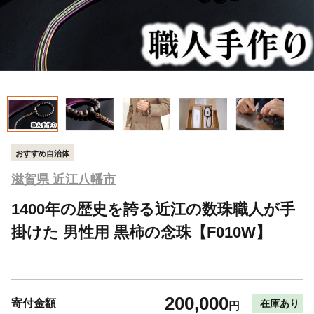
おすすめ自治体
滋賀県 近江八幡市
1400年の歴史を誇る近江の数珠職人が手
掛けた 男性用 黒柿の念珠【F010W】
200,000
寄付金額
在庫あり
円