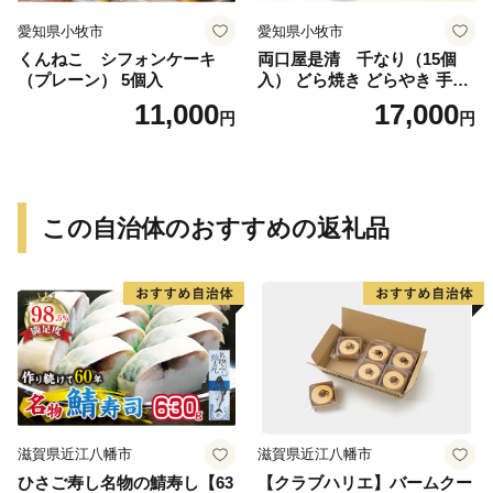
愛知県小牧市
愛知県小牧市
くんねこ シフォンケーキ
両口屋是清 千なり（15個
（プレーン） 5個入
入） どら焼き どらやき 手土
産 お土産 土産 丹波大納言小
11,000
17,000
円
円
豆 抹茶 林檎 りんご 慶事 お
祝い 法事 法要 詰め合わせ お
取り寄せ 瓢箪 豊臣秀吉 焼印
個包装 贈り物 老舗 お茶菓子
この自治体のおすすめの返礼品
滋賀県近江八幡市
滋賀県近江八幡市
ひさご寿し名物の鯖寿し【63
【クラブハリエ】バームクー