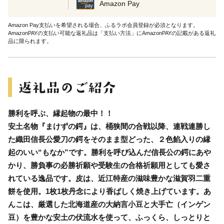
Amazon Pay
Amazon Pay支払いを希望される場合、ふるラボ会員登録が必須となります。
AmazonPAYの支払い可能な返礼品は「支払い方法」にAmazonPAYの記載がある返礼
品に限られます。
勝利を呼ぶ、縁起物の最中！！
安土名物『まけずの鍔』は、桶狭間の合戦以降、連戦連勝し
た織田信長公愛刀の鍔をそのまま型どった、２色餡入りの縁
起のいい“もなか”です。勝利を呼び込んだ信長公の鍔にあや
かり、勝負事の必勝祈願や受験生の合格祈願用としても愛さ
れている逸品です。皮は、近江特産の滋味豊かな滋賀羽二重
餅を使用。1枚1枚丹念により香ばしく焼き上げています。あ
んこは、厳選した北海道産の大納言小豆と大手亡（インゲン
豆）を豊かな安土の伏流水を使って、ふっくら、しっとりと