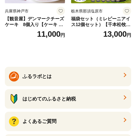
兵庫県神戸市
栃木県那須塩原市
【観音屋】デンマークチーズ
福袋セット（ミレピーニアイ
ケーキ 8個入り【ケーキ チ
ス12個セット）【千本松牧
ーズケーキ 人気スイーツ お
場】 ns025-014-12 【デザー
11,000
13,000
円
円
すすめスイーツ 神戸スイー
ト 詰め合わせ ギフト】
ツ 新感覚チーズケーキ おす
すめケーキ 兵庫県 神戸市 D0
910-17】
ふるラボとは
はじめてのふるさと納税
よくあるご質問