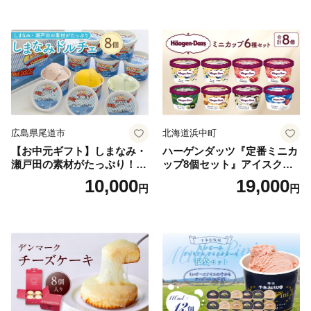
広島県尾道市
北海道浜中町
【お中元ギフト】しまなみ・
ハーゲンダッツ『定番ミニカ
瀬戸田の素材がたっぷり！ジ
ップ8個セット』アイスクリ
ェラート8個
ーム アイス スイーツ デザー
10,000
19,000
円
円
ト_H0016-104