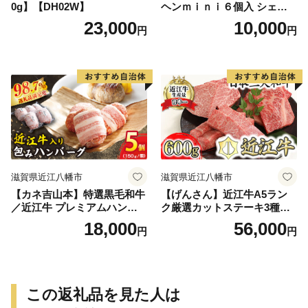
0g】【DH02W】
ヘンｍｉｎｉ６個入 シェア
ボックス 個包装【FC01W】
23,000
10,000
円
円
滋賀県近江八幡市
滋賀県近江八幡市
【カネ吉山本】特選黒毛和牛
【げんさん】近江牛A5ラン
／近江牛 プレミアムハンバ
ク厳選カットステーキ3種【6
ーグ 5個箱入【750ｇ（約150
00g】【DG03W】（国産牛
18,000
56,000
円
円
ｇ×5個）】【Y095W】
和牛 ブランド牛 ブランド
和牛 黒毛和牛 牛肉 肉
高級 人気 おすすめ 神戸
牛 松阪牛 に並ぶ 日本三大
和牛 近江牛）
この返礼品を見た人は