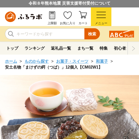
令和８年熊本地震 災害支援寄付受付について
上限額
お気に入り
カート
メニュー
検索
トップ
ランキング
返礼品一覧
まち一覧
特集
初心者ガイド
ホーム
ものから探す
お菓子・スイーツ
和菓子
安土名物「まけずの鍔（つば）」12個入【CM02W1】