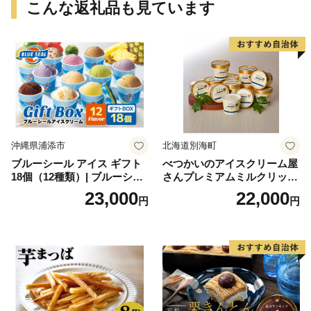
こんな返礼品も見ています
沖縄県浦添市
北海道別海町
ブルーシール アイス ギフト
べつかいのアイスクリーム屋
18個（12種類）| ブルーシー
さんプレミアムミルクリッチ
ルアイス ブルーシールアイ
12個（AP-01）（ 北海道アイ
23,000
22,000
円
円
スクリーム 着日指定可能 送
ス 北海道産アイス アイス ア
料無料 ジェラート 沖縄県 バ
イススイーツ アイスクリー
ースデー 贈り物 プレゼント
ム 北海道産アイスクリーム
誕生日 カップ 詰め合わせ バ
道産アイス 道産アイスクリ
ラエティ | バニラ チョコレー
ーム ギフト 詰合せ 詰め合わ
ト ストロベリー ピスタチオ
せ ふるさと納税 ）
バニラ＆クッキー ウベ 沖縄
紅イモ 塩ちんすこう 沖縄シ
ークヮーサー 沖縄黒糖 琉球