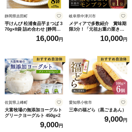
ロイヤルミルクティ 沖縄パ
イン
静岡県吉田町
岐阜県中津川市
芋けんぴ 松浦食品芋まつば 3
メディアで多数紹介 賞味期
70g×8袋 詰め合わせ [静岡伊
限3分！「元祖お重の栗きん
勢丹(松浦食品) 静岡県 吉田町
とんモンブラン」 【未来の
16,000
10,000
円
円
22424274] 芋ケンピ セット
ご褒美】スイーツ 栗 モンブ
小袋 個包装 小分け
ラン くりきんとん デザート
ご褒美 お取り寄せ くり お菓
子 菓子 F4N-2298
佐賀県上峰町
愛知県小牧市
大富牧場の無添加ヨーグルト
三幸の福どら（黒ごまあん）
グリークヨーグルト 450g×2
9,000
円
9,000
円