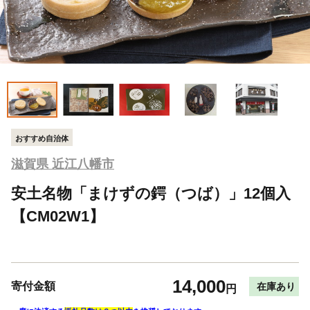
おすすめ自治体
滋賀県 近江八幡市
安土名物「まけずの鍔（つば）」12個入
【CM02W1】
14,000
寄付金額
在庫あり
円