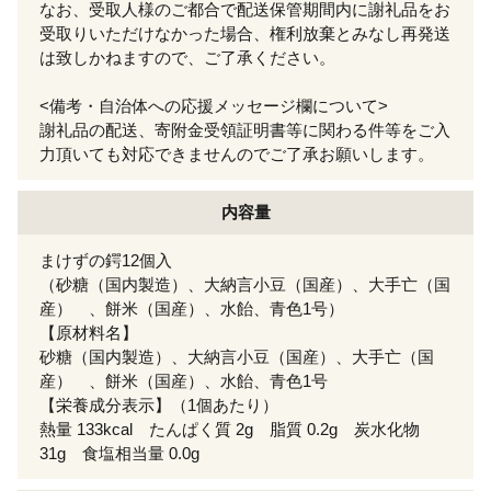
なお、受取人様のご都合で配送保管期間内に謝礼品をお
受取りいただけなかった場合、権利放棄とみなし再発送
は致しかねますので、ご了承ください。
<備考・自治体への応援メッセージ欄について>
謝礼品の配送、寄附金受領証明書等に関わる件等をご入
力頂いても対応できませんのでご了承お願いします。
内容量
まけずの鍔12個入
（砂糖（国内製造）、大納言小豆（国産）、大手亡（国
産） 、餅米（国産）、水飴、青色1号）
【原材料名】
砂糖（国内製造）、大納言小豆（国産）、大手亡（国
産） 、餅米（国産）、水飴、青色1号
【栄養成分表示】（1個あたり）
熱量 133kcal たんぱく質 2g 脂質 0.2g 炭水化物
31g 食塩相当量 0.0g