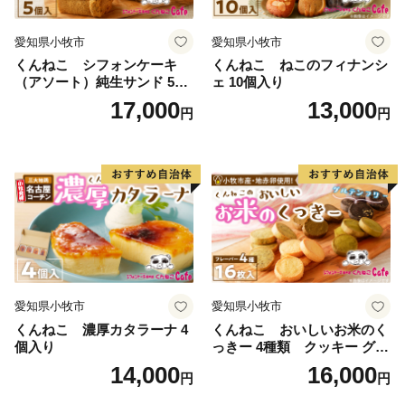
愛知県小牧市
愛知県小牧市
くんねこ シフォンケーキ
くんねこ ねこのフィナンシ
（アソート）純生サンド 5個
ェ 10個入り
入
17,000
13,000
円
円
愛知県小牧市
愛知県小牧市
くんねこ 濃厚カタラーナ 4
くんねこ おいしいお米のく
個入り
っきー 4種類 クッキー グル
テンフリー
14,000
16,000
円
円