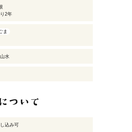
限
り2年
ごま
山水
し込み可