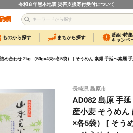
令和８年熊本地震 災害支援寄付受付について
番組･特集
ものから探す
まちから探す
キャンペ
詰め合わせ 2kg （50g×4束×各5袋） [ そうめん 素麺 手延べ素麺
長崎県 島原市
AD082 島原 
産小麦 そうめん 詰
×各5袋） [ そ