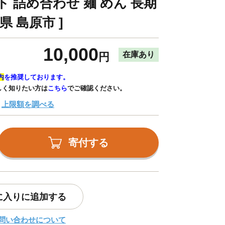
 詰め合わせ 麺 めん 長期
県 島原市 ]
10,000
在庫あり
円
内
を推奨しております。
しく知りたい方は
こちら
でご確認ください。
上限額を調べる
寄付する
に入りに追加する
問い合わせについて