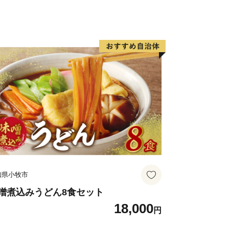
知県小牧市
噌煮込みうどん8食セット
18,000
円