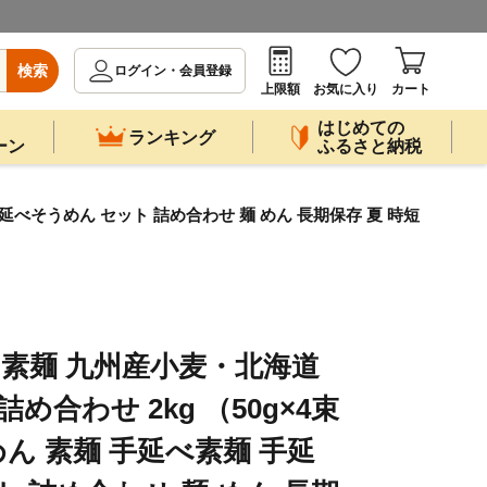
検索
ログイン・会員登録
上限額
お気に入り
カート
はじめての
ランキング
ーン
ふるさと納税
 手延べそうめん セット 詰め合わせ 麺 めん 長期保存 夏 時短
手延 素麺 九州産小麦・北海道
め合わせ 2kg （50g×4束
うめん 素麺 手延べ素麺 手延