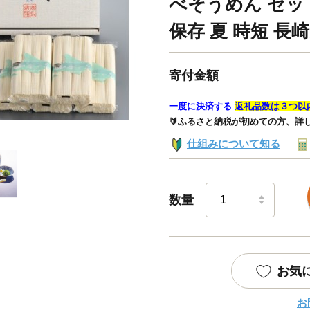
べそうめん セット
保存 夏 時短 長崎
寄付金額
一度に決済する
返礼品数は３つ以
🔰ふるさと納税が初めての方、詳
仕組みについて知る
数量
お気
お