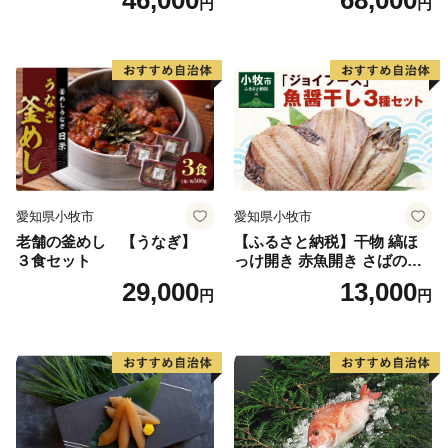
円
円
愛知県小牧市
愛知県小牧市
老舗の釜めし 【うなぎ】
【ふるさと納税】干物 縞ほ
３食セット
っけ開き 赤魚開き さばの開
き 魚醤干し 3種 セット 詰め
29,000
13,000
円
円
合わせ 魚 おかず 肉厚 おいし
い さば 赤魚 縞ホッケ ジョイ
フーズ 魚貝類 お取り寄せ お
取り寄せグルメ 魚醤 ナンプ
ラー 愛知県 小牧市 冷凍 送料
無料