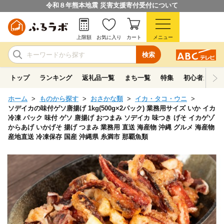
令和８年熊本地震 災害支援寄付受付について
上限額
お気に入り
カート
メニュー
検索
トップ
ランキング
返礼品一覧
まち一覧
特集
初心者ガイド
ホーム
ものから探す
おさかな類
イカ・タコ・ウニ
ソデイカの味付ゲソ唐揚げ 1kg(500g×2パック) 業務用サイズ いか イカ
冷凍 パック 味付 ゲソ 唐揚げ おつまみ ソデイカ 味つき げそ イカゲゾ
からあげ いかげそ 揚げ つまみ 業務用 直送 海産物 沖縄 グルメ 海産物
産地直送 冷凍保存 国産 沖縄県 糸満市 那覇魚類