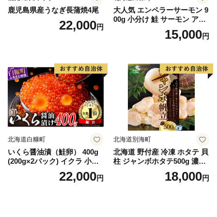
鹿児島県産うなぎ長蒲焼4尾
大人気 エンペラーサーモン 9
00g 小分け 鮭 サーモン アト
22,000
円
ランティックサーモン 水産
15,000
円
庁長官賞 受賞 さけ シャケ し
ゃけ sake カルパッチョ ソテ
ー レアステーキ 人気 高級 大
満足 美味しい 贈答 生食用 刺
身 お刺身 刺し身 魚介類 海鮮
冷凍 厚切り 薄切り ふるさと
納税 ふるさとチョイス チョ
イス 北海道 白糠町
北海道白糠町
北海道別海町
いくら醤油漬（鮭卵） 400g
北海道 野付産 冷凍 ホタテ 貝
(200g×2パック) イクラ 小分
柱 ジャンボホタテ500g 濃厚
け いくら醤油漬 鮭いくら い
な旨味と甘み （ほたて ホタ
22,000
18,000
円
円
くら醤油漬け 鮭 鮭卵 ikura
テ 帆立 貝柱 ホタテ貝柱 大玉
醤油いくら 冷凍いくら いく
大粒 北海道 別海 野付 ふるさ
ら北海道 醤油鮭いくら 人気
と納税）
大好評品 北海道 白糠町