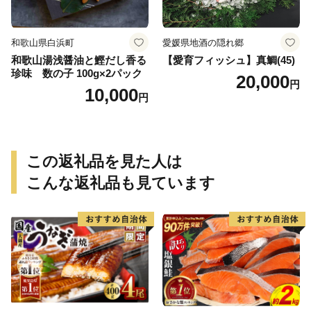
和歌山県白浜町
愛媛県地酒の隠れ郷
和歌山湯浅醤油と鰹だし香る
【愛育フィッシュ】真鯛(45)
珍味 数の子 100g×2パック
20,000
円
10,000
円
この返礼品を見た人は
こんな返礼品も見ています