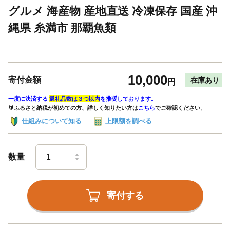
グルメ 海産物 産地直送 冷凍保存 国産 沖
縄県 糸満市 那覇魚類
10,000
寄付金額
在庫あり
円
一度に決済する
返礼品数は３つ以内
を推奨しております。
🔰ふるさと納税が初めての方、詳しく知りたい方は
こちら
でご確認ください。
仕組みについて知る
上限額を調べる
数量
寄付する