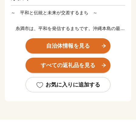
～ 平和と伝統と未来が交差するまち ～
糸満市は、平和を発信するまちです。沖縄本島の最南
端に位置し、沖縄戦終焉の地である糸満市は、ひめゆり
の塔や平和祈念公園をはじめ、各都道府県の慰霊碑が多
自治体情報を見る
数存在するなど平和の尊さと戦争の悲惨さを発信するま
ちで、修学旅行など平和学習の場となっています。
すべての返礼品を見る
糸満市は、伝統文化を大切にするまちです。糸満ハー
レーや糸満大綱引をはじめ、ウシデーク、棒術、エイサ
お気に入りに追加する
ーなどの伝統行事が各字に息づき、また全国でも珍しい
旧暦文化と古い佇まいが色濃く残るまちです。
糸満市は、未来への可能性あふれるまちです。西崎町
や潮崎町など広大な埋め立て事業により工業団地、新興
住宅街が形成され、最近は大型ホテルの進出もあり、観