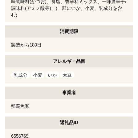
味調味料(かつお)、食塩、香辛料ミックス、一味唐辛子/
調味料(アミノ酸等)、(一部にいか、小麦、乳成分を含
む)
消費期限
製造から180日
アレルギー
品目
乳成分
小麦
いか
大豆
事業者
那覇魚類
返礼品ID
6556769