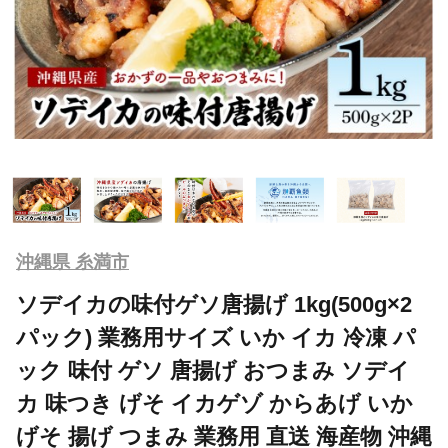
沖縄県 糸満市
ソデイカの味付ゲソ唐揚げ 1kg(500g×2
パック) 業務用サイズ いか イカ 冷凍 パ
ック 味付 ゲソ 唐揚げ おつまみ ソデイ
カ 味つき げそ イカゲゾ からあげ いか
げそ 揚げ つまみ 業務用 直送 海産物 沖縄