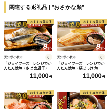
光にも力を入れています。新たに国道331号の4車線開
関連する返礼品 | "おさかな類"
通により、那覇空港との時間距離が15分～20分と短く
なり、多くの企業誘致も見込まれています。また、農漁
業も盛んですが、特に卸売市場を整備し、水産物の国際
的物流拠点を目指しています。
このように糸満市は、平和と伝統と未来が交差する発
展の可能性を大きく秘めたまちです。糸満市でたくさん
の再発見をし、魅力を楽しむとともに、今後の新しい糸
愛知県小牧市
愛知県小牧市
満市にご注目ください。
「ジョイフーズ」レンジでか
「ジョイフーズ」レンジでか
んたん焼魚（さば 魚醤干）
んたん焼魚（縞ほっけ 魚醤
干）
11,000
11,000
円
円