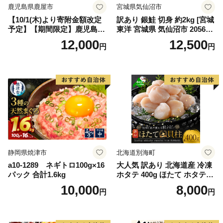
鹿児島県鹿屋市
宮城県気仙沼市
【10/1(木)より寄附金額改定
訳あり 銀鮭 切身 約2kg [宮城
予定】【期間限定】鹿児島県
東洋 宮城県 気仙沼市 205649
大隅産うなぎ蒲焼4尾（400
91] 鮭 魚介類 海鮮 訳アリ 規
12,000
12,500
円
円
g） KN007-023
格外 不揃い さけ サケ 鮭切身
シャケ 切り身 冷凍 家庭用 お
かず 弁当 支援 サーモン 銀鮭
切り身 魚 わけあり
静岡県焼津市
北海道別海町
a10-1289 ネギトロ100g×16
大人気 訳あり 北海道産 冷凍
パック 合計1.6kg
ホタテ 400g ほたて ホタテ
帆立 貝柱 海鮮 魚介類 刺身
10,000
8,000
円
円
大粒 天然 海鮮 ランキング 大
人気 人気 おすすめ 訳あり ）