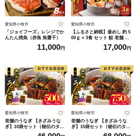
愛知県小牧市
愛知県小牧市
「ジョイフーズ」レンジでか
【ふるさと納税】釜めし 約 5
んたん焼魚（赤魚 魚醤干）
00ｇ × 3食 セット 鮭 老舗 急
速冷凍 レンチン 時短 簡単調
11,000
17,000
円
円
理 食品 加工品 海鮮 手作り
ほくほく ご飯 お弁当 おにぎ
り お茶漬け お取り寄せ お取
り寄せグルメ 愛知県 小牧市
送料無料
愛知県小牧市
愛知県小牧市
老舗のうなぎ 【きざみうな
老舗のうなぎ 【きざみうな
ぎ】10袋セット（秘伝のタレ
ぎ】15袋セット（秘伝のタレ
付）
付）
46,000
68,000