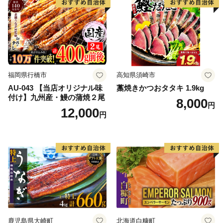
福岡県行橋市
高知県須崎市
AU-043 【当店オリジナル味
藁焼きかつおタタキ 1.9kg
付け】九州産・鰻の蒲焼２尾
8,000
円
12,000
円
鹿児島県大崎町
北海道白糠町