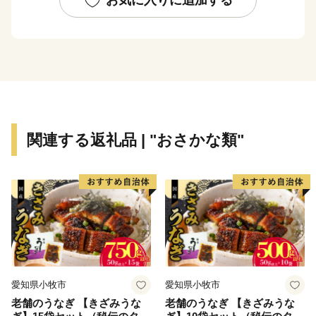
■ワンストップ特例申請のペーパーレス化について
当自治体では、持続可能な社会の実現（SDGs）に向
けたペーパーレス化の推進と、皆様からいただいた貴重
な寄附金を1円でも多く地域の未来を担う事業（子育て
支援やまちづくりなど）へ直接還元するため、紙の申請
書の一斉郵送を廃止し、原則「ペーパーレス（オンライ
ン）」での受付とさせていただいております。
関連する返礼品 | "おさかな類"
ワンストップ特例申請を希望された方には、後日、手
続き方法を記載した**「受領証明書（圧着はがき）」**
をお送りいたします。はがきが届きましたら、以下のい
ずれかの方法でお手続きをお願い申し上げます。
1. オンラインで申請する（推奨・最短1分）
スマートフォンアプリ「IAM（アイアム）」を利用
し、マイナンバーカードをかざすだけで、紙の提出や切
手不要で即座に申請が完了します。
愛知県小牧市
愛知県小牧市
2. ご自身でダウンロードして郵送する
老舗のうなぎ 【きざみうな
老舗のうなぎ 【きざみうな
「ふるまど」等のサイトより申請書をダウンロード・