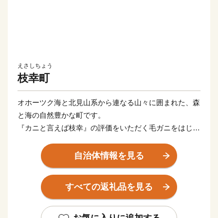
えさしちょう
枝幸町
オホーツク海と北見山系から連なる山々に囲まれた、森
と海の自然豊かな町です。
『カニと言えば枝幸』の評価をいただく毛ガニをはじ
め、ホタテや鮭などの海の幸、はちみつや山菜などの山
の幸に恵まれています。
自治体情報を見る
また、カニの町枝幸が作った毛がにの食べ方講座『毛ガ
すべての返礼品を見る
ニ道場』をテキスト、動画でご用意しています。枝幸町
ホームページでぜひご覧ください！
お気に入りに追加する