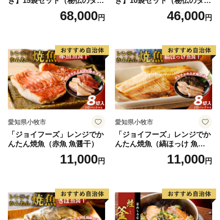
ぎ】15袋セット（秘伝のタレ
ぎ】10袋セット（秘伝のタレ
印刷し、添付書類を同封の上、自治体へ郵送してくださ
付）
付）
68,000
46,000
円
円
い。
※ご自宅にプリンター等の印刷環境がなく、紙の申請書
の郵送を希望される場合は、お手数ですが「受領証明書
（はがき）」が届き次第、記載されている案内窓口まで
お申し付けください。
愛知県小牧市
愛知県小牧市
「ジョイフーズ」レンジでか
「ジョイフーズ」レンジでか
んたん焼魚（赤魚 魚醤干）
んたん焼魚（縞ほっけ 魚醤
干）
11,000
11,000
円
円