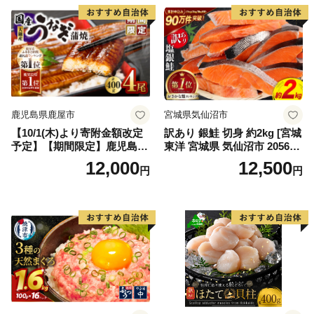
鹿児島県鹿屋市
宮城県気仙沼市
【10/1(木)より寄附金額改定
訳あり 銀鮭 切身 約2kg [宮城
予定】【期間限定】鹿児島県
東洋 宮城県 気仙沼市 205649
大隅産うなぎ蒲焼4尾（400
91] 鮭 魚介類 海鮮 訳アリ 規
12,000
12,500
円
円
g） KN007-023
格外 不揃い さけ サケ 鮭切身
シャケ 切り身 冷凍 家庭用 お
かず 弁当 支援 サーモン 銀鮭
切り身 魚 わけあり