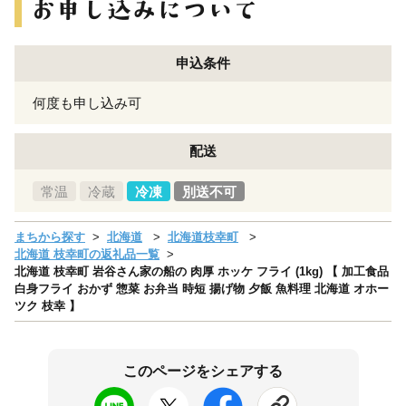
申込条件
何度も申し込み可
配送
常温
冷蔵
冷凍
別送不可
まちから探す
北海道
北海道枝幸町
北海道 枝幸町の返礼品一覧
北海道 枝幸町 岩谷さん家の船の 肉厚 ホッケ フライ (1kg) 【 加工食品
白身フライ おかず 惣菜 お弁当 時短 揚げ物 夕飯 魚料理 北海道 オホー
ツク 枝幸 】
このページをシェアする