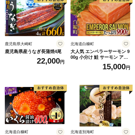
鹿児島県大崎町
北海道白糠町
鹿児島県産うなぎ長蒲焼4尾
大人気 エンペラーサーモン 9
00g 小分け 鮭 サーモン アト
22,000
円
ランティックサーモン 水産
15,000
円
庁長官賞 受賞 さけ シャケ し
ゃけ sake カルパッチョ ソテ
ー レアステーキ 人気 高級 大
満足 美味しい 贈答 生食用 刺
身 お刺身 刺し身 魚介類 海鮮
冷凍 厚切り 薄切り ふるさと
納税 ふるさとチョイス チョ
イス 北海道 白糠町
北海道白糠町
北海道別海町