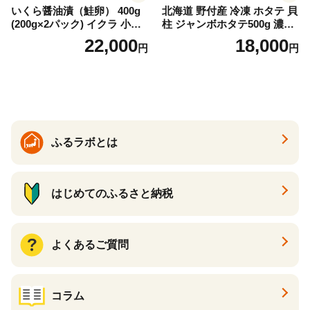
いくら醤油漬（鮭卵） 400g
北海道 野付産 冷凍 ホタテ 貝
(200g×2パック) イクラ 小分
柱 ジャンボホタテ500g 濃厚
け いくら醤油漬 鮭いくら い
な旨味と甘み （ほたて ホタ
22,000
18,000
円
円
くら醤油漬け 鮭 鮭卵 ikura
テ 帆立 貝柱 ホタテ貝柱 大玉
醤油いくら 冷凍いくら いく
大粒 北海道 別海 野付 ふるさ
ら北海道 醤油鮭いくら 人気
と納税）
大好評品 北海道 白糠町
ふるラボとは
はじめてのふるさと納税
よくあるご質問
コラム