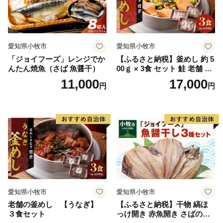
愛知県小牧市
愛知県小牧市
「ジョイフーズ」レンジでか
【ふるさと納税】釜めし 約 5
んたん焼魚（さば 魚醤干）
00ｇ × 3食 セット 鮭 老舗 急
速冷凍 レンチン 時短 簡単調
11,000
17,000
円
円
理 食品 加工品 海鮮 手作り
ほくほく ご飯 お弁当 おにぎ
り お茶漬け お取り寄せ お取
り寄せグルメ 愛知県 小牧市
送料無料
愛知県小牧市
愛知県小牧市
老舗の釜めし 【うなぎ】
【ふるさと納税】干物 縞ほ
３食セット
っけ開き 赤魚開き さばの開