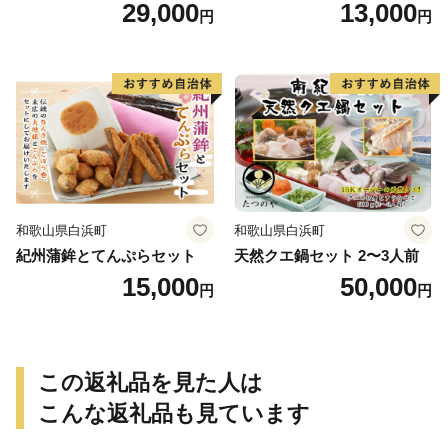
き 魚醤干し 3種 セット 詰め
29,000
13,000
円
円
合わせ 魚 おかず 肉厚 おいし
い さば 赤魚 縞ホッケ ジョイ
フーズ 魚貝類 お取り寄せ お
取り寄せグルメ 魚醤 ナンプ
ラー 愛知県 小牧市 冷凍 送料
無料
和歌山県白浜町
和歌山県白浜町
紀州蒲鉾とてんぷらセット
天然クエ鍋セット 2〜3人前
15,000
50,000
円
円
この返礼品を見た人は
こんな返礼品も見ています