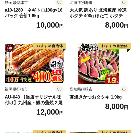
静岡県焼津市
北海道別海町
a10-1289 ネギトロ100g×16
大人気 訳あり 北海道産 冷凍
パック 合計1.6kg
ホタテ 400g ほたて ホタテ
帆立 貝柱 海鮮 魚介類 刺身
10,000
8,000
円
円
大粒 天然 海鮮 ランキング 大
人気 人気 おすすめ 訳あり ）
福岡県行橋市
高知県須崎市
AU-043 【当店オリジナル味
藁焼きかつおタタキ 1.9kg
付け】九州産・鰻の蒲焼２尾
8,000
円
12,000
円