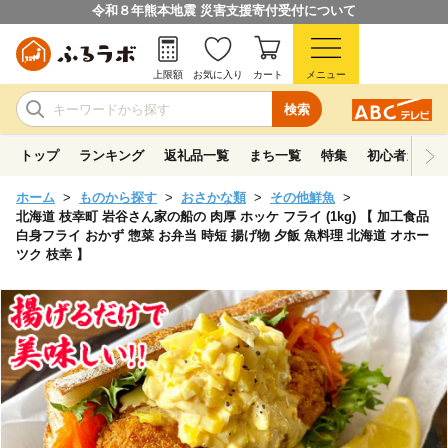
令和８年熊本地震 災害支援寄付受付について
上限額
お気に入り
カート
メニュー
検索
トップ
ランキング
返礼品一覧
まち一覧
特集
初心者ガイド
ホーム
ものから探す
おさかな類
その他鮮魚
北海道 枝幸町 岩谷さん家の船の 肉厚 ホッケ フライ (1kg) 【 加工食品
白身フライ おかず 惣菜 お弁当 時短 揚げ物 夕飯 魚料理 北海道 オホー
ツク 枝幸 】