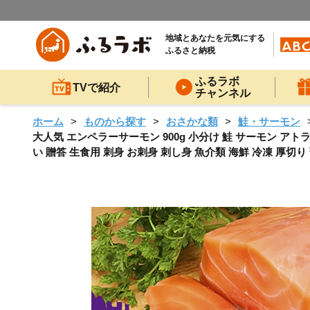
地域とあなたを元気にする
ふるさと納税
ふるラボ
TVで紹介
チャンネル
ホーム
ものから探す
おさかな類
鮭・サーモン
大人気 エンペラーサーモン 900g 小分け 鮭 サーモン アト
い 贈答 生食用 刺身 お刺身 刺し身 魚介類 海鮮 冷凍 厚切