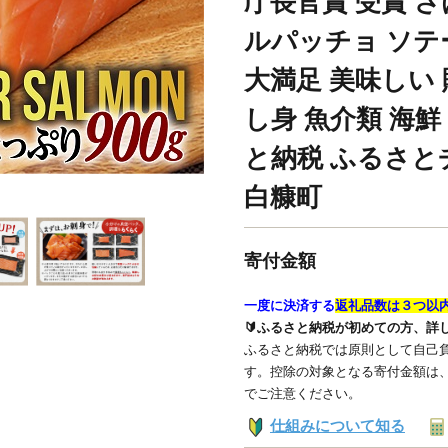
庁長官賞 受賞 さけ
ルパッチョ ソテ
大満足 美味しい 
し身 魚介類 海鮮
と納税 ふるさと
白糠町
寄付金額
一度に決済する
返礼品数は３つ以
🔰ふるさと納税が初めての方、詳
ふるさと納税では原則として自己負
す。控除の対象となる寄付金額は
でご注意ください。
仕組みについて知る