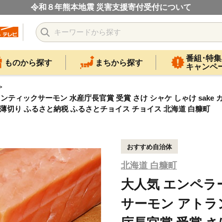
令和８年熊本地震 災害支援寄付受付について
番組･特集
ものから探す
まちから探す
キャンペ
ランティックサーモン 水産庁長官賞 受賞 さけ シャケ しゃけ sake
り 薄切り ふるさと納税 ふるさとチョイス チョイス 北海道 白糠町
おすすめ自治体
北海道 白糠町
大人気 エンペラー
サーモン アトラ