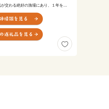
流が交わる絶好の漁場にあり、１年を通
もので、特にししゃもや毛がに、柳だ
を始めとし全国から引き合いがありま
水産物だけでも十分すぎるくらいです
た様々なものがあります。
今や全国区の『しそ焼酎鍛高譚』のしそ
ズや羊肉、ヨーロッパでは特別な日の高
鹿肉。
ても山を見ても豊富な食材にあふれてい
いてご意向に沿うようでしたら、ふるさ
まちづくりを応援していただき、「ふる
知っていただければ幸いに存じます。