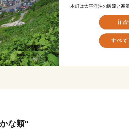
本町は太平洋沖の暖流と寒
じて様々な海産物が獲れる
こ、鮭、つぶ貝は築地市場
す。
恵まれた漁場にある本町は
が、山に目を向けると、ま
しそを使った焼酎と言えば
をはじめ、イタリアンチー
級食材として愛されている
このように本町は、海を見
ます。
「寄附金の使いみち」につ
と納税を通じまして本町の
さと白糠」の魅力をさらに
さかな類"