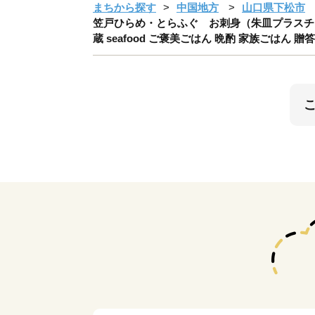
まちから探す
中国地方
山口県下松市
笠戸ひらめ・とらふぐ お刺身（朱皿プラスチック
蔵 seafood ご褒美ごはん 晩酌 家族ごはん 贈