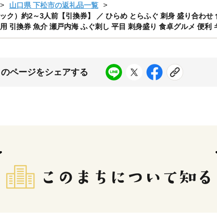
山口県 下松市の返礼品一覧
）約2～3人前【引換券】 ／ ひらめ とらふぐ 刺身 盛り合わせ 食
答用 引換券 魚介 瀬戸内海 ふぐ刺し 平目 刺身盛り 食卓グルメ 便利 ギ
このページをシェアする