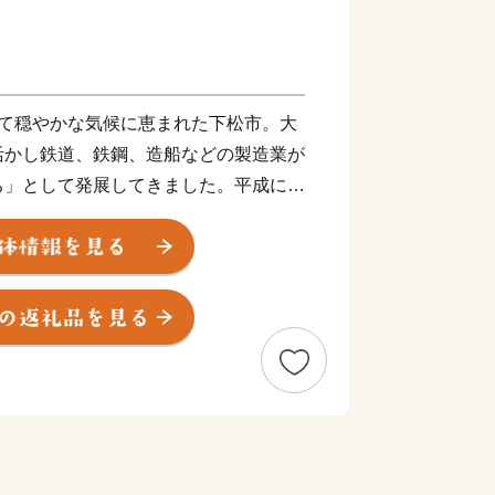
して穏やかな気候に恵まれた下松市。大
活かし鉄道、鉄鋼、造船などの製造業が
ち」として発展してきました。平成に入
、商業施設がコンパクトに集約しており
価されています。
降星伝説～
きな星が降ったとの伝説に基づき「星
松」から下松の地名につながったと言わ
百済と貿易する港「百済津（くだら
なったという説もあります。