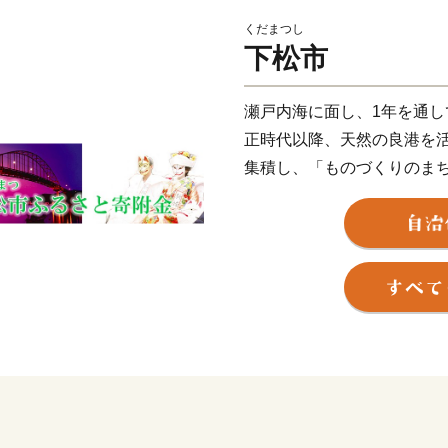
くだまつし
下松市
瀬戸内海に面し、1年を通
正時代以降、天然の良港を
集積し、「ものづくりのま
り、都市基盤の整備が進み
「住みよい」まちとして評
【くだまつ 地名の由来】～
推古天皇の頃、松の木に大
が降（くだ）った松～降り
れています。
また、百済との交易により
つ）」から「くだまつ」と