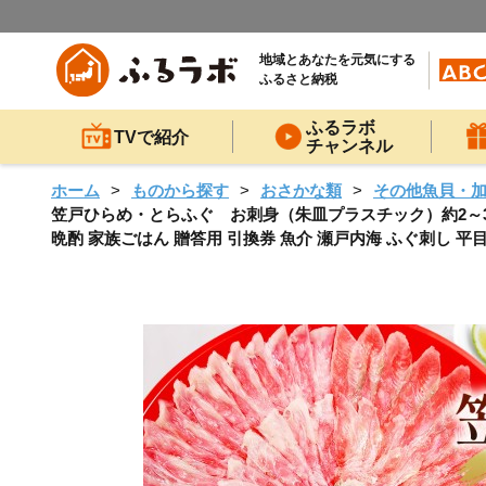
地域とあなたを元気にする
ふるさと納税
ふるラボ
TVで紹介
チャンネル
ホーム
ものから探す
おさかな類
その他魚貝・
笠戸ひらめ・とらふぐ お刺身（朱皿プラスチック）約2～3人前【
晩酌 家族ごはん 贈答用 引換券 魚介 瀬戸内海 ふぐ刺し 平目 