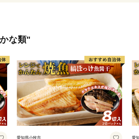
【下松市ふるさと寄附金に
（ご注意）
・お礼の品は、下松市外に
・お礼の品のお届けには、1
さかな類"
・お礼の品を受け取ること
に該当します。
・一回の寄附につき、お礼の
す。
・お礼の品の写真はイメー
■ワンストップ特例申請
・令和4年10月14日より
可能になりました。
ご利用の際は、「自治体マ
ューに沿って手続きを行っ
会社シフトセブンコンサル
愛知県小牧市
愛
※引き続き、郵送による申