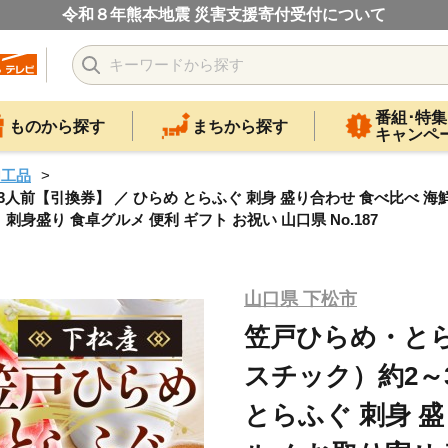
令和８年熊本地震 災害支援寄付受付について
番組･特集
ものから探す
まちから探す
キャンペ
加工品
引換券】 ／ ひらめ とらふぐ 刺身 盛り合わせ 食べ比べ 海鮮 グ
刺身盛り 食卓グルメ 便利 ギフト お祝い 山口県 No.187
山口県 下松市
笠戸ひらめ・と
スチック）約2～
とらふぐ 刺身 盛