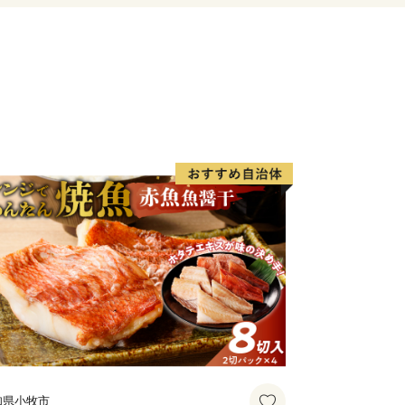
ついて】
お住まいの方に限りお届けします。
～2ヶ月程度かかることがあります。
による経済的利益については、一時所得
品は最大10品までお選びいただけま
ジです。
、オンラインでのワンストップ特例申請が
イページ」にアカウントを作成し、メニ
てください。自治体マイページは、株式
ティングが提供するサービスです。
知県小牧市
請も可能です。