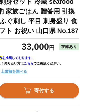
身セット 冷蔵 seafood
酌 家族ごはん 贈答用 引換
 ふぐ刺し 平目 刺身盛り 食
ト お祝い 山口県 No.187
33,000
在庫あり
円
内
を推奨しております。
しく知りたい方は
こちら
でご確認ください。
上限額を調べる
寄付する