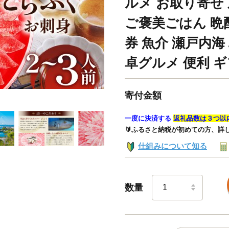
ルメ お取り寄せ 刺
ご褒美ごはん 晩
券 魚介 瀬戸内海
卓グルメ 便利 ギフ
寄付金額
一度に決済する
返礼品数は３つ以
🔰ふるさと納税が初めての方、詳
仕組みについて知る
数量