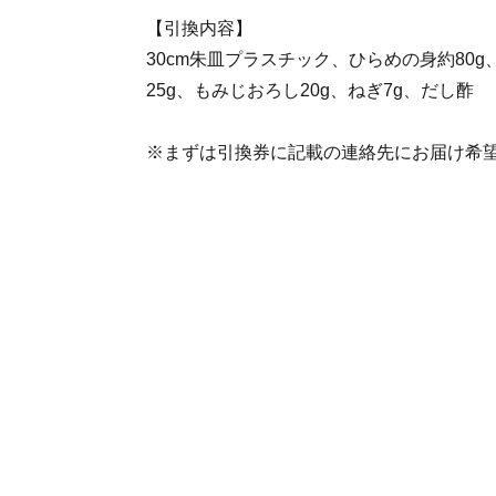
【引換内容】
30cm朱皿プラスチック、ひらめの身約80g
25g、もみじおろし20g、ねぎ7g、だし酢
※まずは引換券に記載の連絡先にお届け希