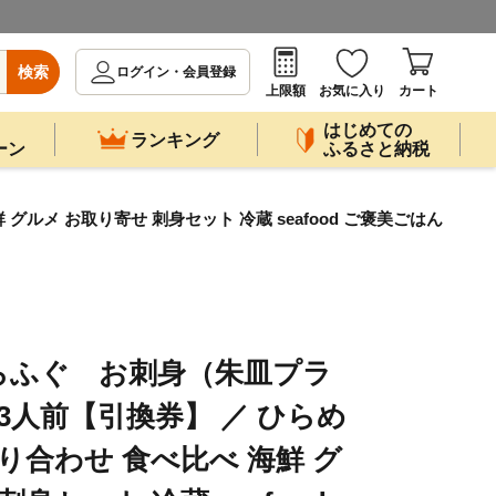
検索
ログイン・会員登録
上限額
お気に入り
カート
はじめての
ランキング
ーン
ふるさと納税
ルメ お取り寄せ 刺身セット 冷蔵 seafood ご褒美ごはん
らふぐ お刺身（朱皿プラ
3人前【引換券】 ／ ひらめ
り合わせ 食べ比べ 海鮮 グ