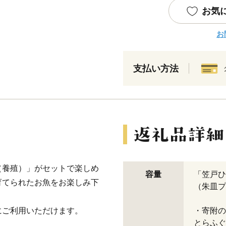
お気
お
支払い方法
（養殖）」がセットで楽しめ
容量
「笠戸ひ
育てられたお魚をお楽しみ下
（朱皿プ
にご利用いただけます。
・寄附の
とらふぐ