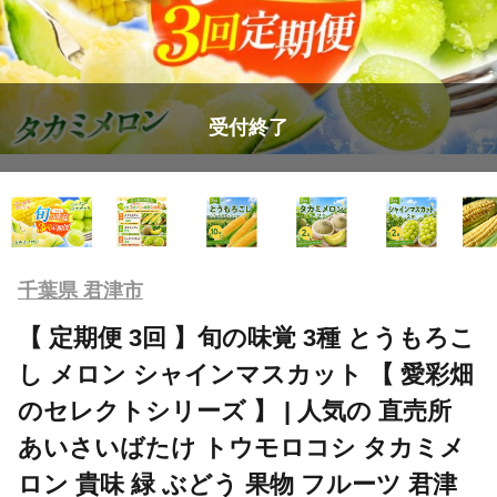
受付終了
千葉県 君津市
【 定期便 3回 】旬の味覚 3種 とうもろこ
し メロン シャインマスカット 【 愛彩畑
のセレクトシリーズ 】 | 人気の 直売所
あいさいばたけ トウモロコシ タカミメ
ロン 貴味 緑 ぶどう 果物 フルーツ 君津