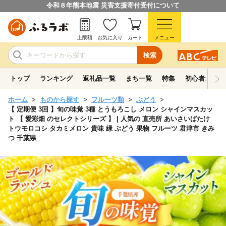
令和８年熊本地震 災害支援寄付受付について
上限額
お気に入り
カート
メニュー
検索
トップ
ランキング
返礼品一覧
まち一覧
特集
初心者ガイド
ホーム
ものから探す
フルーツ類
ぶどう
【 定期便 3回 】旬の味覚 3種 とうもろこし メロン シャインマスカッ
ト 【 愛彩畑 のセレクトシリーズ 】 | 人気の 直売所 あいさいばたけ
トウモロコシ タカミメロン 貴味 緑 ぶどう 果物 フルーツ 君津市 きみ
つ 千葉県