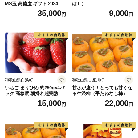
MS玉 高糖度 ギフト 2024年7
はＬ）
月以降発送分
35,000
9,000
円
円
和歌山県白浜町
和歌山県古座川町
いちご まりひめ 約250g×4パ
甘さが違う！とっても甘くな
ック 高糖度 朝採れ超完熟ま
る生渋柿（平たねなし柿）吊
りひめ 1月以降発送分
るし柿用 T字枝or吊るしクリ
15,000
22,000
円
円
ップ付約4.5～5kg 約24～30
個＜2026年10月中旬～順次発
送＞-Ted【art016B】