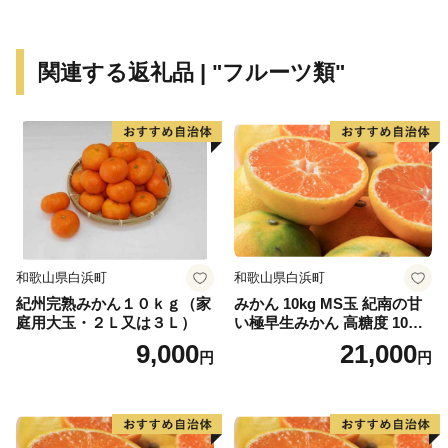
わたしたちは、森、里山、川、そして海へつながる豊か
な自然環境を守り、未来のこどもたちへ繋いでいくこと
で“ひとが輝き幸せつなぐきみつ”の実現を目指してまい
関連する返礼品 | "フルーツ類"
ります。
【ふるさと納税のお問い合わせ】
君津市ふるさと納税事務局
TEL 050-3526-0525
FAX 0968-82-8188
営業時間 9：00～18：00
（※土日祝日・年末年始期間休み）
和歌山県白浜町
和歌山県白浜町
＜メールでのお問合せ＞
紀州完熟みかん１０ｋｇ（家
みかん 10kg MS玉 紀南の甘
kimitsu12@support-bpo.com
庭用大玉・２Ｌ又は３Ｌ）
い極早生みかん 高糖度 10月
以降発送 マルチ被覆栽培
9,000
21,000
円
円
※オンラインでのワンストップ特例申請を受付開始
自治体マイページにて【オンラインワンストップ特例申
請】ができます
https://mypg.jp/