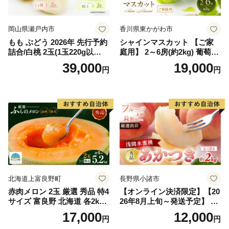
岡山県瀬戸内市
香川県東かがわ市
もも ぶどう 2026年 先行予約
シャインマスカット 【ご家
詰合/白桃 2玉(1玉220g以
庭用】 2～6房(約2kg) 葡萄 ぶ
上)・シャインマスカット 晴
どう ブドウ フルーツ 果物 く
39,000
19,000
円
円
王 2房(1房480g以上) 化粧箱
だもの 果実 旬の果物 旬のフ
入り 岡山県産 国産 フルーツ
ルーツ 香川 香川県 東かがわ
果物 ギフト
市
北海道上富良野町
長野県小諸市
赤肉メロン 2玉 厳選 秀品 特4
【オンライン決済限定】【20
サイズ 富良野 北海道 各2kg
26年8月上旬～発送予定】 先
～2.6kg 2玉 セット ファーム
行予約 「浅間水蜜桃プレミ
17,000
12,000
円
円
富良野 メロン めろん 果物 く
アム」 もも あかつき 秀品 約