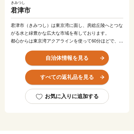
きみつし
君津市
君津市（きみつし）は東京湾に面し、房総丘陵へとつな
がる水と緑豊かな広大な市域を有しております。
都心からは東京湾アクアラインを使って60分ほどで、大
自然が広がり、洞窟から差し込む光が水面に反射しハー
トの形になることで有名な広場や、日本画家東山魁夷の
自治体情報を見る
「残照」の題材となった山並み、東日本で一番遅い紅葉
が見られるなど、四季折々の絶景を堪能することができ
すべての返礼品を見る
ます。
良質な地下水は「平成の名水百選」に千葉県で唯一選ば
れ、多くの農産物や特産品を育んでいます。
お気に入りに追加する
ブライダルで人気の花「水生カラー」は生産量日本一で
あるほか、首都圏最多の6つの酒蔵があり、名水で仕込
む数々の銘酒のなかでも、県内では1つしかない地ウイ
スキーが評判となっています。