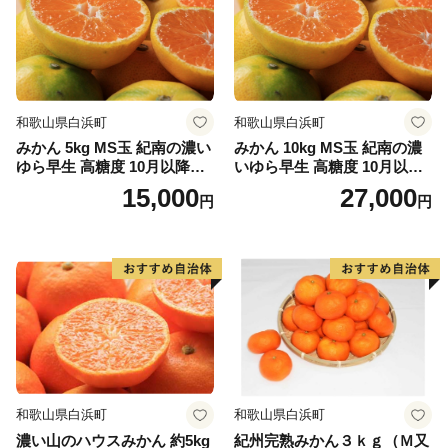
【ワンストップ特例申請書送付先】
〒299-1192
千葉県君津市久保２丁目１３番１号
和歌山県白浜町
和歌山県白浜町
君津市役所 財政部財政課宛
みかん 5kg MS玉 紀南の濃い
みかん 10kg MS玉 紀南の濃
ゆら早生 高糖度 10月以降発
いゆら早生 高糖度 10月以降
令和3年10月より普通郵便の
送 マルチ被覆栽培
発送 マルチ被覆栽培
15,000
27,000
円
円
配達日数が変更になりましたので、
余裕を持って投函をお願い致します。
令和8年寄附分は
【令和9年1月10日必着】
和歌山県白浜町
和歌山県白浜町
濃い山のハウスみかん 約5kg
紀州完熟みかん３ｋｇ（Ｍ又