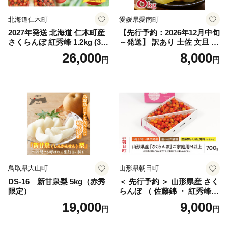
北海道仁木町
愛媛県愛南町
2027年発送 北海道 仁木町産
【先行予約：2026年12月中旬
さくらんぼ 紅秀峰 1.2kg (300
～発送】 訳あり 土佐 文旦 8k
g×4パック) Lサイズ以上 旬
g (Mサイズ以上サイズミック
26,000
8,000
円
円
桜桃 産地直送 サクランボ チ
ス) 8000円 わけあり ぶんた
ェリー フルーツ 果物 果物類
ん みかん mikan 蜜柑 ミカン
仁木町 仁木 [松山商店]
土佐文旦 家庭用 産地直送 国
産 農家直送 期間限定 特産品
サイズミックス くらもとフ
ァーム 愛南町 愛媛県
鳥取県大山町
山形県朝日町
DS-16 新甘泉梨 5kg（赤秀
＜ 先行予約 ＞ 山形県産 さく
限定）
らんぼ （ 佐藤錦 ・ 紅秀峰
） ご家庭用 M以上 700g 【20
19,000
9,000
円
円
26年6月下旬から7月上旬発
送】 山形県 果物 フルーツ 初