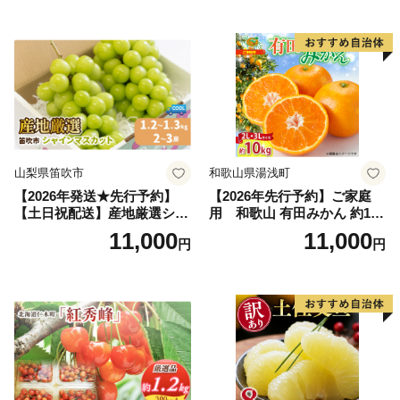
だもの フルーツ デザート 旬
2kg 5～9玉 贈答品 ふるさと
の果物 旬のフルーツ
納税 果物 桃 フルーツ モモ
果肉 長野県産 小諸市
山梨県笛吹市
和歌山県湯浅町
【2026年発送★先行予約】
【2026年先行予約】ご家庭
【土日祝配送】産地厳選シャ
用 和歌山 有田みかん 約10k
インマスカット1.2kg～1.3kg
g (2L、3Lサイズ)【湯浅町】
11,000
11,000
円
円
（2房～3房）※沖縄・離島配
_ZJ6079
送不可※ 106-003-sku02-26y
｜シャインマスカット 発送
笛吹市 山梨県 フルーツ 果物
ぶどう 葡萄 大粒 シャインマ
スカット おすすめ シャイン
マスカット 贈答 ギフト 産地
笛吹市 シャインマスカット
笛吹 葡萄 国産 ぶどう 人気
国産 1.2kg 先行｜