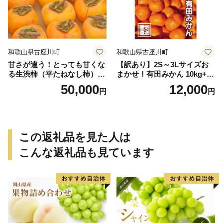
和歌山県古座川町
和歌山県古座川町
甘さが違う！とっても甘くな
【訳あり】2S～3Lサイズお
る生渋柿（平たねなし柿）吊
まかせ！有田みかん 10kg+2k
るし柿用 T字枝or吊るしクリ
g保証分 11月から12月下旬ま
50,000
12,000
円
円
ップ付約14.5～15kg 約60～
でに順次発送致します。 / 訳
90個＜2026年10月中旬～11
ありみかん 有田みかん みか
月上旬ごろ順次発送＞Ted【a
ん ミカン 蜜柑 柑橘 温州みか
rt015B】
ん 和歌山 ご家庭用
この返礼品を見た人は
こんな返礼品も見ています