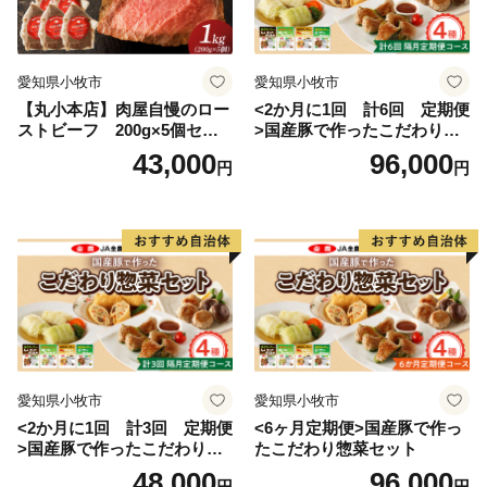
の茂る温帯の海に属します。しかし、南から暖かい水を
運んでくる黒潮の働きによって串本の海は常に暖めら
れ、南の海と同様のサンゴ群落が形成されています。世
愛知県小牧市
愛知県小牧市
界でもっとも北にあるサンゴの海、それが紀伊半島の先
【丸小本店】肉屋自慢のロー
<2か月に1回 計6回 定期便
端にある串本の海なのです。
ストビーフ 200g×5個セッ
>国産豚で作ったこだわり惣
ト
菜セット
43,000
96,000
円
円
また、串本の海は暖かい海と冷たい海の接するところ
にあるため、海の中に四季があります。夏から秋にかけ
ての暖かいシーズンは沖縄やフィリピンなどとよく似た
サンゴ中心の景観を見せますが、冬からは海藻が生い茂
り、温帯的景観と熱帯的景観が混じる珍しい景観を見せ
ます。このような環境は世界的に見てもたいへん珍しい
ものです。
愛知県小牧市
愛知県小牧市
<2か月に1回 計3回 定期便
<6ヶ月定期便>国産豚で作っ
本州最南端の町、串本町へ是非一度おこし下さい。
>国産豚で作ったこだわり惣
たこだわり惣菜セット
菜セット
48,000
96,000
円
円