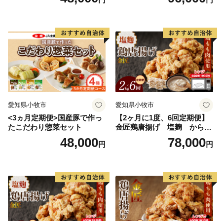
★ABCテレビのニュース情報番組「news おかえり」
で、「 紅葉屋本舗」の“竹皮包みようかん本煉” が紹介
されました！
👉和歌山県串本町の「竹皮包みようかん本煉」
👉「竹皮包みようかん3本セット（本煉・柚子・桜）」
★ABCテレビのニュース情報番組「キャスト」で、
「串本食品株式会社」の“じゃばらマグロ” が紹介され
ました！
愛知県小牧市
愛知県小牧市
👉じゃばらマグロなど串本食品の返礼品はこちら
<3ヵ月定期便>国産豚で作っ
【2ヶ月に1度、6回定期便】
たこだわり惣菜セット
金匠鶏唐揚げ 塩麹 からあ
げ
48,000
78,000
円
円