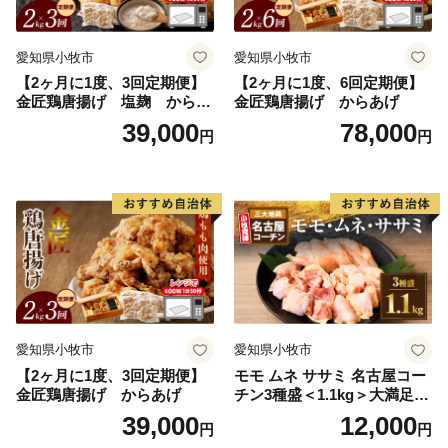
愛知県小牧市
愛知県小牧市
【2ヶ月に1度、3回定期便】
【2ヶ月に1度、6回定期便】
金匠鶏唐揚げ 塩麹 からあ
金匠鶏唐揚げ からあげ
げ
39,000
78,000
円
円
愛知県小牧市
愛知県小牧市
【2ヶ月に1度、3回定期便】
モモ ムネ ササミ 名古屋コー
金匠鶏唐揚げ からあげ
チン3種盛＜1.1kg＞大満足セ
ット 地鶏 鶏肉
39,000
12,000
円
円