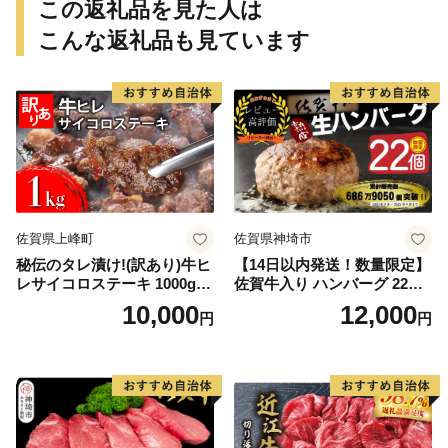
この返礼品を見た人は
こんな返礼品も見ています
佐賀県上峰町
佐賀県神埼市
秘伝のタレ漬け!(訳あり)牛ヒ
【14日以内発送！数量限定】
レサイコロステーキ 1000g
佐賀牛入り ハンバーグ 22個
【B-1098-AS】
2.6kg(120g×22個)【佐賀牛
10,000
12,000
円
円
黒毛和牛 ブランド牛 九州 ハ
ンバーグ 牛肉 豚肉 国産 お弁
当 おかず 惣菜 おすすめ 人
気】(H083106)