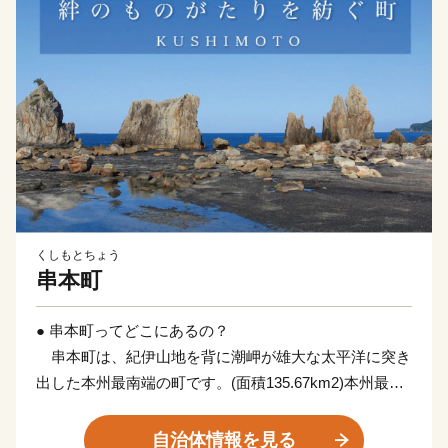
くしもとちょう
串本町
● 串本町ってどこにあるの？
串本町は、紀伊山地を背に潮岬が雄大な太平洋に突き
出した本州最南端の町です。(面積135.67km2)本州最南
端の地、潮岬は北緯33度26分、東経135度46分。これ
は、東京の八丈島とほぼ同緯度に位置します。茫々たる
自治体情報を見る