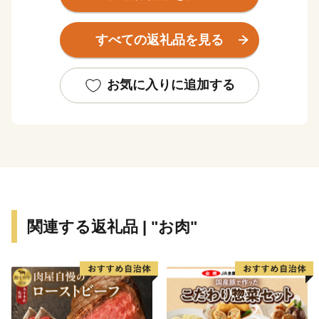
太平洋に面し、東西に長く延びた海岸線はこの地方の特
色であるリアス式海岸で、奇岩・怪石の雄大な自然美に
すべての返礼品を見る
恵まれ、吉野熊野国立公園および枯木灘県立自然公園の
指定を受けています。
お気に入りに追加する
黒潮の恵みを受けて、年間平均気温17℃前後と気候は
いたって温暖。冬季でも平均気温6~8℃でほとんど雪を
見ることがありません。また総面積は約135km2で、そ
の80%を山林が占めていますが、地形は比較的ゆるやか
です。町の東部では水量豊かな古座川が延々60kmを南
に流れて太平洋に注ぎこんでいます。また1.8kmの沖合
には、和歌山県下最大の島、紀伊大島(面積9.93km2)が
関連する返礼品 | "お肉"
浮かんでおり、平成11年9月のくしもと大橋開通により
本土とつながりました。
● 世界最北のサンゴの海
串本は北緯33度30分という位置にあり、本来、海藻