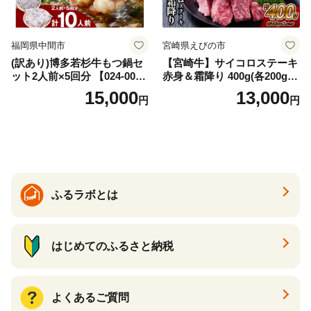
福岡県中間市
宮崎県えびの市
(訳あり)博多若杉牛もつ鍋セ
【宮崎牛】サイコロステーキ
ット2人前×5回分 【024-002
赤身＆霜降り 400g(各200g×
7】
１P 計2P) 真空パック 冷凍
15,000
13,000
円
円
ふるラボとは
はじめてのふるさと納税
よくあるご質問