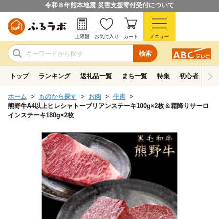
令和８年熊本地震 災害支援寄付受付について
上限額
お気に入り
カート
メニュー
検索
トップ
ランキング
返礼品一覧
まち一覧
特集
初心者ガイド
ホーム
ものから探す
お肉
牛肉
熊野牛A4以上ヒレシャトーブリアンステーキ100g×2枚＆霜降りサーロ
インステーキ180g×2枚