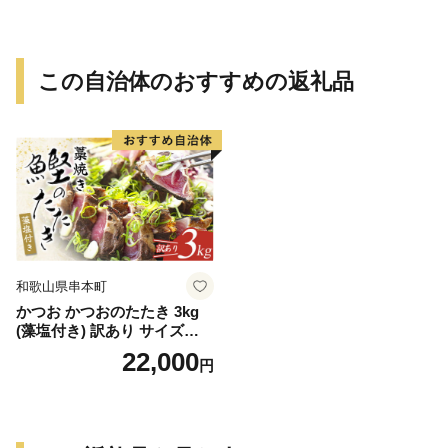
この自治体のおすすめの返礼品
和歌山県串本町
かつお かつおのたたき 3kg
(藻塩付き) 訳あり サイズふぞ
ろい 焼きが命！ 藁焼き / 鰹
22,000
円
かつお カツオのたたき 鰹の
たたき 冷凍 真空 大容量 【nk
s107B】