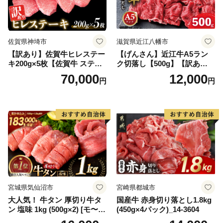
佐賀県神埼市
滋賀県近江八幡市
【訳あり】佐賀牛ヒレステー
【げんさん】近江牛A5ラン
キ200g×5枚【佐賀牛 ステー
ク切落し【500g】【訳あり】
キ ブランド肉 ヒレ肉 フィレ
【DG12W】
70,000
12,000
円
円
肉 ジューシー ヘルシー】(H0
65175)
宮城県気仙沼市
宮崎県都城市
大人気！ 牛タン 厚切り牛タ
国産牛 赤身切り落とし1.8kg
ン 塩味 1kg (500g×2) [モ〜ラ
(450g×4パック)_14-3604
ンド 宮城県 気仙沼市 205646