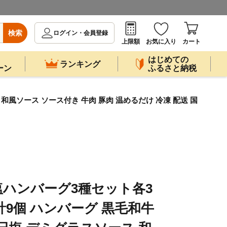
検索
ログイン・会員登録
上限額
お気に入り
カート
はじめての
ランキング
ーン
ふるさと納税
 和風ソース ソース付き 牛肉 豚肉 温めるだけ 冷凍 配送 国
ハンバーグ3種セット各3
 合計9個 ハンバーグ 黒毛和牛