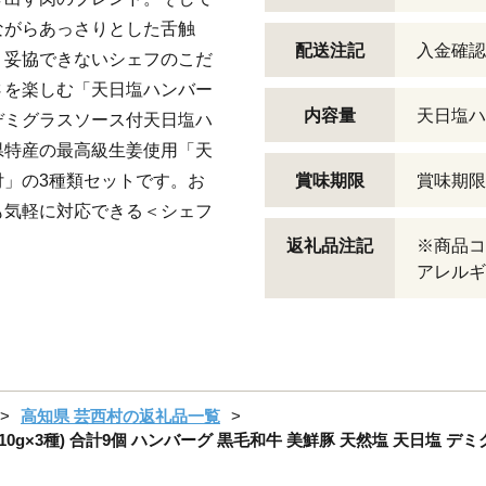
ながらあっさりとした舌触
配送注記
入金確認
、妥協できないシェフのこだ
さを楽しむ「天日塩ハンバー
内容量
天日塩ハ
デミグラスソース付天日塩ハ
県特産の最高級生姜使用「天
」の3種類セットです。お
賞味期限
賞味期限
も気軽に対応できる＜シェフ
返礼品注記
※商品コー
アレルギ
高知県 芸西村の返礼品一覧
g×3種) 合計9個 ハンバーグ 黒毛和牛 美鮮豚 天然塩 天日塩 デ