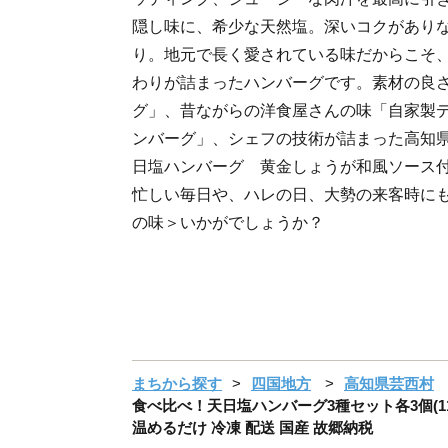
隠し味に、希少な天然塩。深いコクがあり
り。地元で長く愛されている味だからこそ
わりが詰まったハンバーグです。素材の良
グ」、昔ながらの洋食屋さんの味「自家製
ンバーグ」、シェフの技術が詰まった高知
日塩ハンバーグ 黄金しょうが和風ソース付
忙しい毎日や、ハレの日、大勢の来客時に
の味＞いかがでしょうか？
まちから探す
四国地方
高知県芸西村
食べ比べ！天日塩ハンバーグ3種セット各3個(110
温めるだけ 冷凍 配送 国産 故郷納税