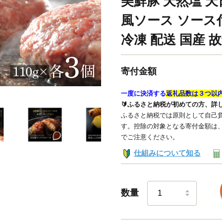
美鮮豚 天然塩 
風ソース ソース
冷凍 配送 国産 
寄付金額
一度に決済する
返礼品数は３つ以
🔰ふるさと納税が初めての方、詳
ふるさと納税では原則として自己負
す。控除の対象となる寄付金額は
でご注意ください。
仕組みについて知る
数量