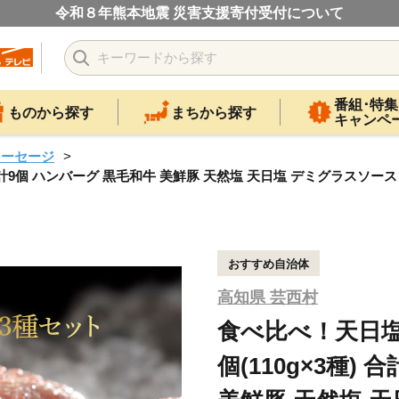
令和８年熊本地震 災害支援寄付受付について
番組･特集
ものから探す
まちから探す
キャンペ
ソーセージ
計9個 ハンバーグ 黒毛和牛 美鮮豚 天然塩 天日塩 デミグラスソース
おすすめ自治体
高知県 芸西村
食べ比べ！天日塩
個(110g×3種)