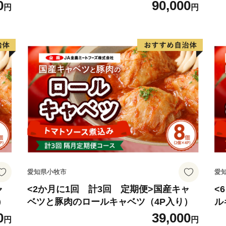
0
90,000
円
円
愛知県小牧市
愛
ャ
<2か月に1回 計3回 定期便>国産キャ
<
）
ベツと豚肉のロールキャベツ（4P入り）
ル
0
39,000
円
円