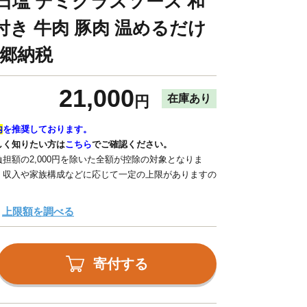
天日塩 デミグラスソース 和
付き 牛肉 豚肉 温めるだけ
故郷納税
21,000
在庫あり
円
内
を推奨しております。
しく知りたい方は
こちら
でご確認ください。
担額の2,000円を除いた全額が控除の対象となりま
、収入や家族構成などに応じて一定の上限がありますの
上限額を調べる
寄付する