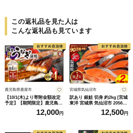
のたたき
この返礼品を見た人は
こんな返礼品も見ています
鹿児島県鹿屋市
宮城県気仙沼市
【10/1(木)より寄附金額改定
訳あり 銀鮭 切身 約2kg [宮城
予定】【期間限定】鹿児島県
東洋 宮城県 気仙沼市 205649
大隅産うなぎ蒲焼4尾（400
91] 鮭 魚介類 海鮮 訳アリ 規
12,000
12,500
円
円
g） KN007-023
格外 不揃い さけ サケ 鮭切身
シャケ 切り身 冷凍 家庭用 お
かず 弁当 支援 サーモン 銀鮭
切り身 魚 わけあり