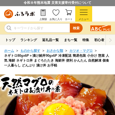
令和８年熊本地震 災害支援寄付受付について
上限額
お気に入り
カート
メニュー
検索
トップ
ランキング
返礼品一覧
まち一覧
特集
初心者ガイド
ホーム
ものから探す
おさかな類
カツオ・マグロ
ネギトロ80gx6P＋漬け鮪丼90gx6P 冷凍配送 簡易包装 小分け 惣菜 人
気 海鮮 ネギトロ丼 まぐろたたき 海鮮丼 便利 かんたん 自然解凍 個食
一人暮らし どんぶり 漬け丼 お手軽