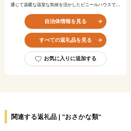
通じて温暖な温室な気候を活かしたビニールハウスでの
施設園芸が盛んで、ピーマンやナス、花卉などが栽培さ
れている。これらの野菜や村の伝統技術である「製糖作
自治体情報を見る
業」によってつくられる白玉糖などが有名である。
すべての返礼品を見る
お気に入りに追加する
関連する返礼品 | "おさかな類"