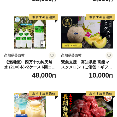
ース 定期 無農薬 野菜 やさい
ぐろ（マグロ）訳アリ 冷凍
新鮮 自然 健康 セット 詰め合
保存食 海鮮 小分け 高知 海鮮
わせ 冷蔵 美味しい おいしい
丼 パパッと 簡単 惣菜 そうざ
食べ物 食材 秋 旬の味覚 ご当
い 一人暮らし 人気 6000円 食
地 お取り寄せ 芸西村 18000
べて応援〈高知市共通返礼
円 故郷納税 返礼品
品〉
高知県芸西村
高知県芸西村
《定期便》 四万十の純天然
緊急支援 高知県産 高級マ
水 (2L×6本)×2ケース 6回コー
スクメロン（ご贈答・ギフト
ス 水 天然水 軟水 モンドセレ
用）1玉入〈南国市共通返礼
48,000
10,000
円
円
クション金賞受賞 ナチュラ
品〉【発送期間：4月〜12月
ルミネラルウォーター 48000
（9カ月）】【1月〜3月は気
円 健康 おいしい 飲みやすい
候温度不安定の為出荷不可と
おすすめ 定期購入 定期便 故
なります。】
郷納税 返礼品 高知 四万十川
ご家庭用 まとめ買い