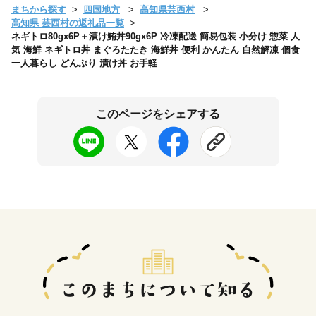
まちから探す
四国地方
高知県芸西村
高知県 芸西村の返礼品一覧
ネギトロ80gx6P＋漬け鮪丼90gx6P 冷凍配送 簡易包装 小分け 惣菜 人
気 海鮮 ネギトロ丼 まぐろたたき 海鮮丼 便利 かんたん 自然解凍 個食
一人暮らし どんぶり 漬け丼 お手軽
このページをシェアする