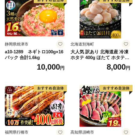
静岡県焼津市
北海道別海町
a10-1289 ネギトロ100g×16
大人気 訳あり 北海道産 冷凍
パック 合計1.6kg
ホタテ 400g ほたて ホタテ
帆立 貝柱 海鮮 魚介類 刺身
10,000
8,000
円
円
大粒 天然 海鮮 ランキング 大
人気 人気 おすすめ 訳あり ）
福岡県行橋市
高知県須崎市