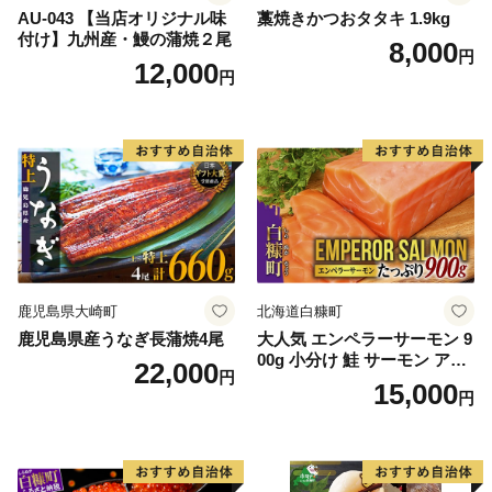
AU-043 【当店オリジナル味
藁焼きかつおタタキ 1.9kg
付け】九州産・鰻の蒲焼２尾
8,000
円
12,000
円
鹿児島県大崎町
北海道白糠町
鹿児島県産うなぎ長蒲焼4尾
大人気 エンペラーサーモン 9
00g 小分け 鮭 サーモン アト
22,000
円
ランティックサーモン 水産
15,000
円
庁長官賞 受賞 さけ シャケ し
ゃけ sake カルパッチョ ソテ
ー レアステーキ 人気 高級 大
満足 美味しい 贈答 生食用 刺
身 お刺身 刺し身 魚介類 海鮮