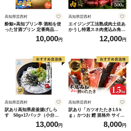
高知県芸西村
高知県芸西村
酔鯨×高知プリン亭 酒粕を使
エイジング工法熟成肉土佐あ
った甘酒プリン 定番商品の
かうし特選スネ肉煮込み角切
詰め合わせセット 3種 6個入
り500g（冷凍）
10,000
12,000
円
円
り なめらか 仁淀ブルー 絶品
お取り寄せスイーツ ギフト
プレゼント プリン ぷりん 瓶
おしゃれ かわいい 美味しい
送料無料 デザート お祝い 贈
答 贈り物 のし 熨斗
高知県芸西村
高知県芸西村
訳あり高知県産釜揚げしら
訳あり「カツオたたき1.5ｋ
す 50g×17パック（小分
ｇ」かつお 鰹 規格外 サイズ
け）
不揃い 傷 海鮮 わけあり 人気
13,000
8,000
円
円
ランキング 本場 高知 かつお