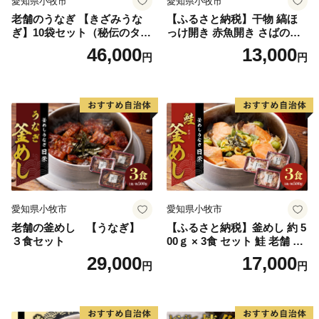
愛知県小牧市
愛知県小牧市
老舗のうなぎ 【きざみうな
【ふるさと納税】干物 縞ほ
ぎ】10袋セット（秘伝のタレ
っけ開き 赤魚開き さばの開
付）
き 魚醤干し 3種 セット 詰め
46,000
13,000
円
円
合わせ 魚 おかず 肉厚 おいし
い さば 赤魚 縞ホッケ ジョイ
フーズ 魚貝類 お取り寄せ お
取り寄せグルメ 魚醤 ナンプ
ラー 愛知県 小牧市 冷凍 送料
無料
愛知県小牧市
愛知県小牧市
老舗の釜めし 【うなぎ】
【ふるさと納税】釜めし 約 5
３食セット
00ｇ × 3食 セット 鮭 老舗 急
速冷凍 レンチン 時短 簡単調
29,000
17,000
円
円
理 食品 加工品 海鮮 手作り
ほくほく ご飯 お弁当 おにぎ
り お茶漬け お取り寄せ お取
り寄せグルメ 愛知県 小牧市