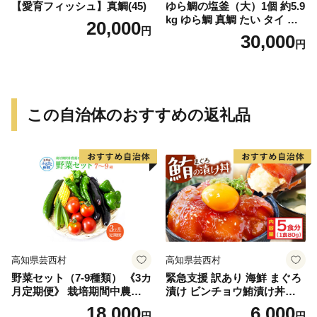
【愛育フィッシュ】真鯛(45)
ゆら鯛の塩釜（大）1個 約5.9
kg ゆら鯛 真鯛 たい タイ 鯛
20,000
円
塩釜焼き 塩釜 魚 魚介類 海鮮
30,000
円
祝い事 お祝い ハレの日 食品
冷蔵 宝水産 国産 由良半島 愛
媛県【えひめの町（超）推
し！（愛南町）】(295)
この自治体のおすすめの返礼品
高知県芸西村
高知県芸西村
野菜セット（7‐9種類） 《3カ
緊急支援 訳あり 海鮮 まぐろ
月定期便》 栽培期間中農薬
漬け ビンチョウ鮪漬け丼の
不使用！ 季節の野菜 定期コ
素80ｇ×5P（順次出荷中） ま
18,000
6,000
円
円