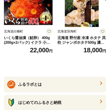
冷凍 厚切り 薄切り ふるさと
納税 ふるさとチョイス チョ
イス 北海道 白糠町
北海道白糠町
北海道別海町
いくら醤油漬（鮭卵） 400g
北海道 野付産 冷凍 ホタテ 貝
(200g×2パック) イクラ 小分
柱 ジャンボホタテ500g 濃厚
け いくら醤油漬 鮭いくら い
な旨味と甘み （ほたて ホタ
22,000
18,000
円
円
くら醤油漬け 鮭 鮭卵 ikura
テ 帆立 貝柱 ホタテ貝柱 大玉
醤油いくら 冷凍いくら いく
大粒 北海道 別海 野付 ふるさ
ら北海道 醤油鮭いくら 人気
と納税）
大好評品 北海道 白糠町
ふるラボとは
はじめてのふるさと納税