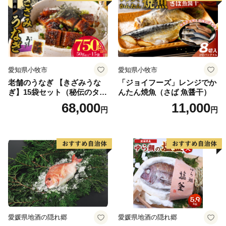
送料無料
愛知県小牧市
愛知県小牧市
老舗のうなぎ 【きざみうな
「ジョイフーズ」レンジでか
ぎ】15袋セット（秘伝のタレ
んたん焼魚（さば 魚醤干）
付）
68,000
11,000
円
円
愛媛県地酒の隠れ郷
愛媛県地酒の隠れ郷