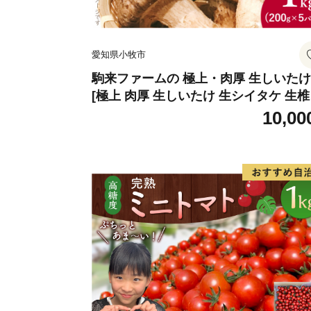
愛知県小牧市
駒来ファームの 極上・肉厚 生しいたけ
[極上 肉厚 生しいたけ 生シイタケ 生
安心 安全 国産 採れたて 新鮮 きのこ 
10,00
菜]