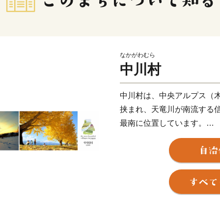
なかがわむら
中川村
中川村は、中央アルプス（
挟まれ、天竜川が南流する
最南に位置しています。
天竜川を中心に雄大なアル
る自然公園中川村。四季を
たくさんの宝物があります
中で育てられる、りんご、
たちの村の多くの恵みを育