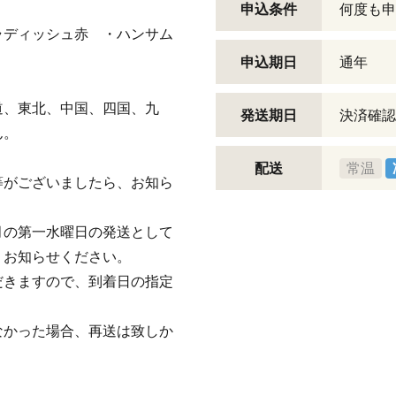
申込条件
何度も申
ラディッシュ赤 ・ハンサム
申込期日
通年
道、東北、中国、四国、九
発送期日
決済確認
ん。
配送
常温
等がございましたら、お知ら
月の第一水曜日の発送として
、お知らせください。
だきますので、到着日の指定
かった場合、再送は致しか