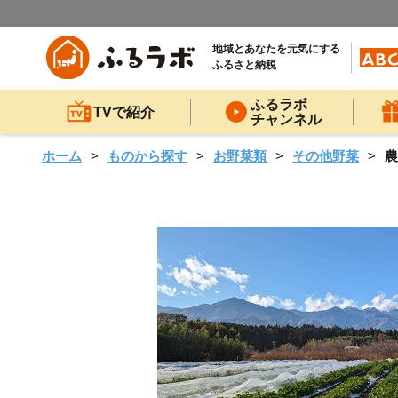
地域とあなたを元気にする
ふるさと納税
ふるラボ
TVで紹介
チャンネル
ホーム
ものから探す
お野菜類
その他野菜
農