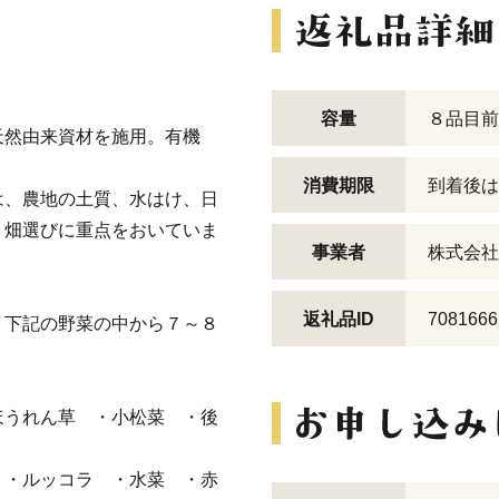
容量
８品目前
天然由来資材を施用。有機
消費期限
到着後は
は、農地の土質、水はけ、日
、畑選びに重点をおいていま
事業者
株式会社
返礼品ID
7081666
、下記の野菜の中から７～８
ほうれん草 ・小松菜 ・後
 ・ルッコラ ・水菜 ・赤