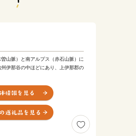
木曽山脈）と南アルプス（赤石山脈）に
信州伊那谷の中ほどにあり、上伊那郡の
プス連峰を望み、美しい河岸段丘が広が
通じて様々な表情を見せるこの村には、
。その中でも、この恵まれた自然環境の
梨、梅を中心とした果実栽培は、わたし
む宝物であり、未来でもあります。