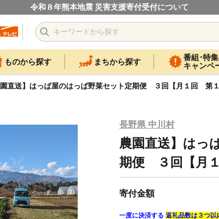
令和８年熊本地震 災害支援寄付受付について
番組･特集
ものから探す
まちから探す
キャンペ
園直送】はっぱ屋のはっぱ野菜セット定期便 ３回【月１回 第
長野県 中川村
農園直送】はっ
期便 ３回【月
寄付金額
一度に決済する
返礼品数は３つ以