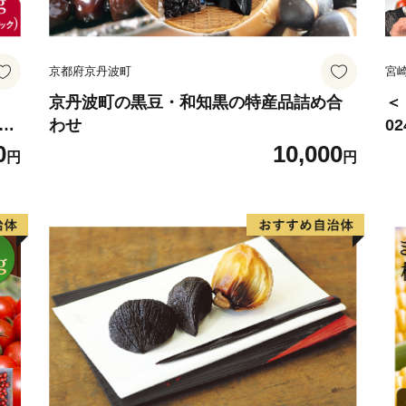
京都府京丹波町
宮
京丹波町の黒豆・和知黒の特産品詰め合
＜
椎茸
わせ
0
野
サ
0
10,000
円
円
賞
ね
用