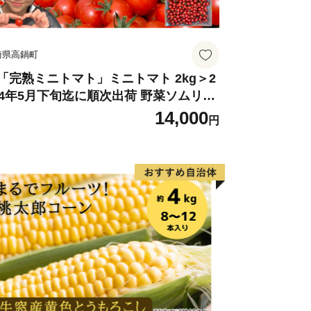
崎県高鍋町
「完熟ミニトマト」ミニトマト 2kg＞2
24年5月下旬迄に順次出荷 野菜ソムリエ
ミット アルル・リリカ共に銀賞受
14,000
円
！！(2023年11月開催)1回食べてみらん
？宮崎県 高鍋町産 産地直送 有機肥料使
 高糖度 西森農園