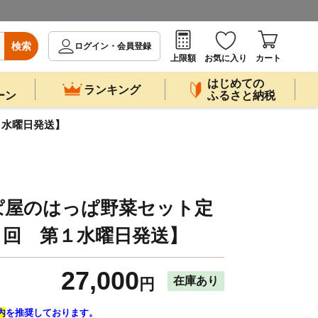
検索
ログイン・会員登録
上限額
お気に入り
カート
はじめての
ランキング
ーン
ふるさと納税
１水曜日発送】
ぱ屋のはっぱ野菜セット定
１回 第１水曜日発送】
27,000
在庫あり
円
内
を推奨しております。