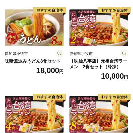
愛知県小牧市
愛知県小牧市
味噌煮込みうどん8食セット
【味仙八事店】元祖台湾ラー
メン 2食セット（冷凍）
18,000
円
10,000
円