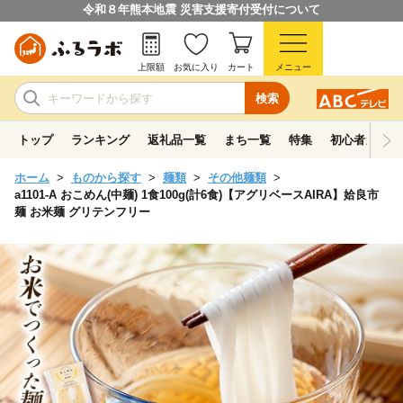
令和８年熊本地震 災害支援寄付受付について
上限額
お気に入り
カート
メニュー
検索
トップ
ランキング
返礼品一覧
まち一覧
特集
初心者ガイド
ホーム
ものから探す
麺類
その他麺類
a1101-A おこめん(中麺) 1食100g(計6食)【アグリベースAIRA】姶良市
麺 お米麺 グリテンフリー