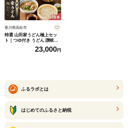
香川県高松市
特選 山田家うどん極上セッ
ト｜つゆ付き うどん 讃岐う
どん さぬきうどん 生麵 うど
23,000
円
んセット カレーうどん 生う
どん 食べ比べ 麺 麺類 ギフト
香川 香川県 高松
ふるラボとは
はじめてのふるさと納税