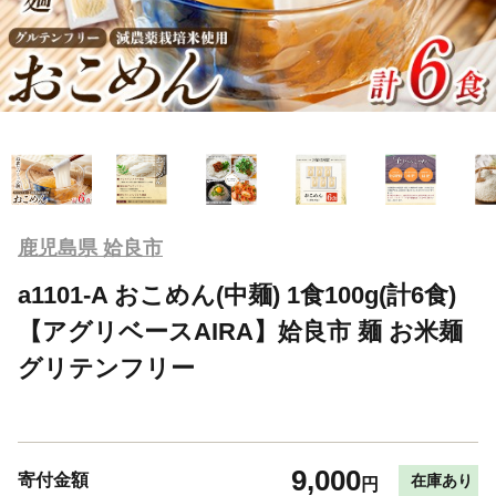
鹿児島県 姶良市
a1101-A おこめん(中麺) 1食100g(計6食)
【アグリベースAIRA】姶良市 麺 お米麺
グリテンフリー
9,000
寄付金額
在庫あり
円