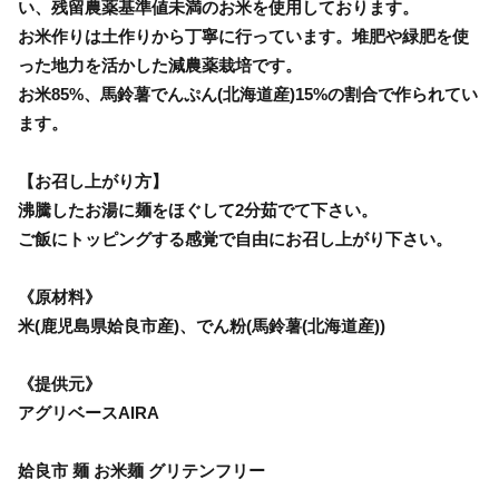
い、残留農薬基準値未満のお米を使用しております。
お米作りは土作りから丁寧に行っています。堆肥や緑肥を使
った地力を活かした減農薬栽培です。
お米85%、馬鈴薯でんぷん(北海道産)15%の割合で作られてい
ます。
【お召し上がり方】
沸騰したお湯に麺をほぐして2分茹でて下さい。
ご飯にトッピングする感覚で自由にお召し上がり下さい。
《原材料》
米(鹿児島県姶良市産)、でん粉(馬鈴薯(北海道産))
《提供元》
アグリベースAIRA
姶良市 麺 お米麺 グリテンフリー