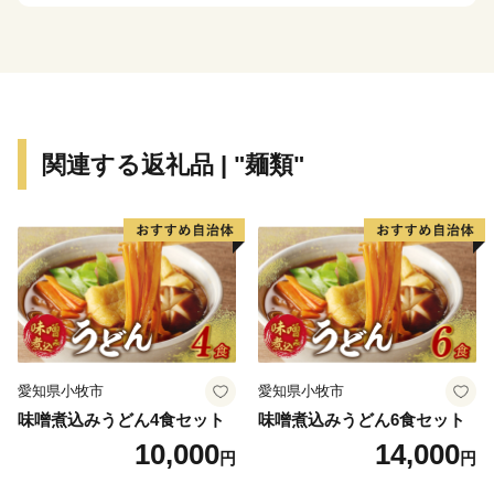
「あいら」の魅力を
たくさんの方に知っていただけるように取り組んでまい
ります。
【ご注意】
関連する返礼品 | "麺類"
※期間限定、数量限定のお礼の品がありますので、商品
説明欄の発送可能期間、申込受付期間を必ずご確認くだ
さい。
※返礼品の送付は、姶良市外にお住まいの方に限らせて
いただきます。
※各返礼品の納期情報に基づいて発送させていただきま
す。
※寄附につきましては、年度内の回数制限は現在設けて
愛知県小牧市
愛知県小牧市
おりません。
味噌煮込みうどん4食セット
味噌煮込みうどん6食セット
※返礼品の写真はイメージです。
10,000
14,000
円
円