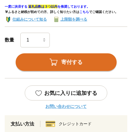
一度に決済する
返礼品数は３つ以内
を推奨しております。
🔰ふるさと納税が初めての方、詳しく知りたい方は
こちら
でご確認ください。
仕組みについて知る
上限額を調べる
数量
寄付する
お気に入りに追加する
お問い合わせについて
支払い方法
クレジットカード