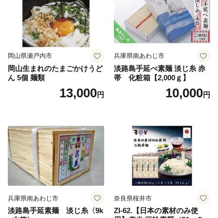
岡山県瀬戸内市
兵庫県南あわじ市
岡山生まれのたまごかけうど
淡路島手延べ素麺 淡じ糸 赤
ん 5個 麺類
帯 化粧箱【2,000ｇ】
13,000
10,000
円
円
兵庫県南あわじ市
奈良県桜井市
淡路島手延素麺 淡じ糸〈9k
ZI-62.【日本の素材のみ使