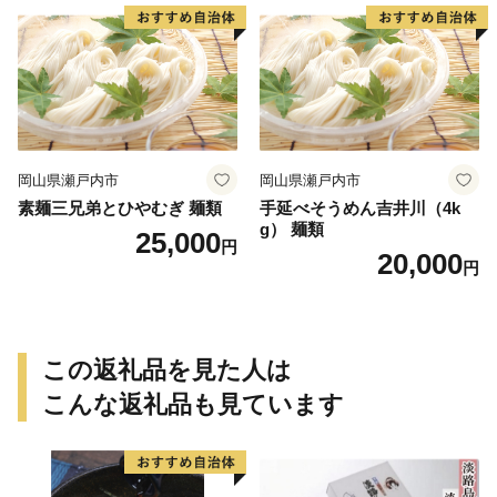
岡山県瀬戸内市
岡山県瀬戸内市
素麺三兄弟とひやむぎ 麺類
手延べそうめん吉井川（4k
g） 麺類
25,000
円
20,000
円
この返礼品を見た人は
こんな返礼品も見ています