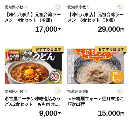
愛知県小牧市
愛知県小牧市
【味仙八事店】元祖台湾ラー
【味仙八事店】元祖台湾ラー
メン 4食セット（冷凍）
メン 8食セット（冷凍）
17,000
29,000
円
円
愛知県小牧市
宮崎県高鍋町
名古屋コーチン味噌煮込みう
＜米粉麺フォー＞翌月末迄に
どん2食セット もも肉 地鶏
順次出荷
味噌うどん
9,000
15,000
円
円