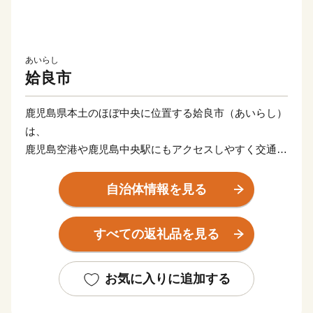
あいらし
姶良市
鹿児島県本土のほぼ中央に位置する姶良市（あいらし）
は、
鹿児島空港や鹿児島中央駅にもアクセスしやすく交通の
利便性が高いまちとして、
人々が移り住んでくる “暮らしやすいまち”です。
自治体情報を見る
「街の住み心地ランキング（鹿児島県版）」では1位の
評価をいただき、
すべての返礼品を見る
雄大な桜島を眼前にして自然・歴史・伝統・文化が息づ
く一方で、
街の中心部は大型商業施設や飲食店も増え賑わいを増し
お気に入りに追加する
ています。
ふるさと納税で可能性全開！様々な特産品をはじめ、