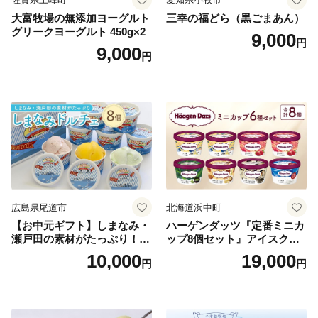
大富牧場の無添加ヨーグルト
三幸の福どら（黒ごまあん）
グリークヨーグルト 450g×2
9,000
円
9,000
円
広島県尾道市
北海道浜中町
【お中元ギフト】しまなみ・
ハーゲンダッツ『定番ミニカ
瀬戸田の素材がたっぷり！ジ
ップ8個セット』アイスクリ
ェラート8個
ーム アイス スイーツ デザー
10,000
19,000
円
円
ト_H0016-104