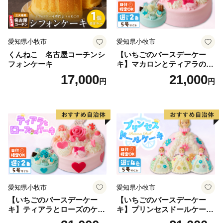
大学などの文教施設と、中核病院である日赤病院をもつ
武蔵境圏。市では、三域の個性を生かしつつ、全体が調
和したまちづくりを進めています。
愛知県小牧市
愛知県小牧市
また、市内には芸術家や事業家・学者などが多数居住し
くんねこ 名古屋コーチンシ
【いちごのバースデーケー
ています。市民の意識も高く、水準の高い行政が求めら
フォンケーキ
キ】マカロンとティアラのケ
れることと、堅固な財政基盤を背景に、全国でも指折り
ーキ スイーツ 日時指定可 デ
17,000
21,000
円
円
ザート 洋菓子 お取り寄せ 愛
の先駆的な施策を展開してきました。例えば、元祖コミ
知県 小牧市 送料無料 誕生日
ュニティバス「ムーバス」、地域の方が年間1,000万円
クリスマス お祝い マカロン
を上限とした補助を得てデイサービスやショートステイ
デコレーションケーキ ホー
ルケーキ
などを展開するテンミリオンハウス、農山漁村と協力し
子どもたちが授業の一環として自然体験をするセカンド
スクール、0歳から3歳の子育て支援施設である「0123
吉祥寺・はらっぱ」などがあります。
愛知県小牧市
愛知県小牧市
武蔵野市ふるさと応援寄附
【いちごのバースデーケー
【いちごのバースデーケー
1万円以上寄附をしていただいた方には、まちのPRも兼
キ】ティアラとローズのケー
キ】プリンセスドールケーキ
ねて、感謝の気持ちをお送りさせていただきます。
キ スイーツ デザート 洋菓
日時指定可 スイーツ デザー