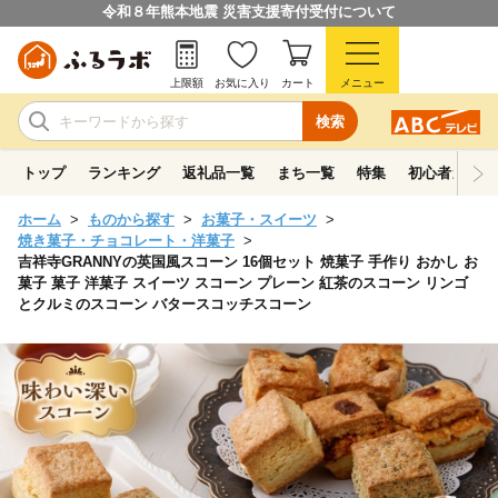
令和８年熊本地震 災害支援寄付受付について
上限額
お気に入り
カート
メニュー
検索
トップ
ランキング
返礼品一覧
まち一覧
特集
初心者ガイド
ホーム
ものから探す
お菓子・スイーツ
焼き菓子・チョコレート・洋菓子
吉祥寺GRANNYの英国風スコーン 16個セット 焼菓子 手作り おかし お
菓子 菓子 洋菓子 スイーツ スコーン プレーン 紅茶のスコーン リンゴ
とクルミのスコーン バタースコッチスコーン