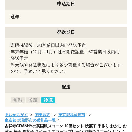
申込期日
通年
発送期日
寄附確認後、30営業日以内に発送予定
年末年始（12月・1月）は寄附確認後、60営業日以内に
発送予定
※天候や発送状況により多少前後する場合がございます
ので、予めご了承ください。
配送
常温
冷蔵
冷凍
まちから探す
関東地方
東京都武蔵野市
東京都 武蔵野市の返礼品一覧
吉祥寺GRANNYの英国風スコーン 16個セット 焼菓子 手作り おかし お
菓子 菓子 洋菓子 スイーツ スコーン プレーン 紅茶のスコーン リンゴ