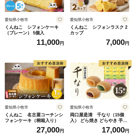
愛知県小牧市
愛知県小牧市
くんねこ シフォンケーキ
くんねこ シフォンラスク 2
（プレーン） 5個入
カップ
11,000
7,000
円
円
愛知県小牧市
愛知県小牧市
くんねこ 名古屋コーチンシ
両口屋是清 千なり（15個
フォンケーキ（桐箱入り）
入） どら焼き どらやき 手土
産 お土産 土産 丹波大納言小
27,000
17,000
円
円
豆 抹茶 林檎 りんご 慶事 お