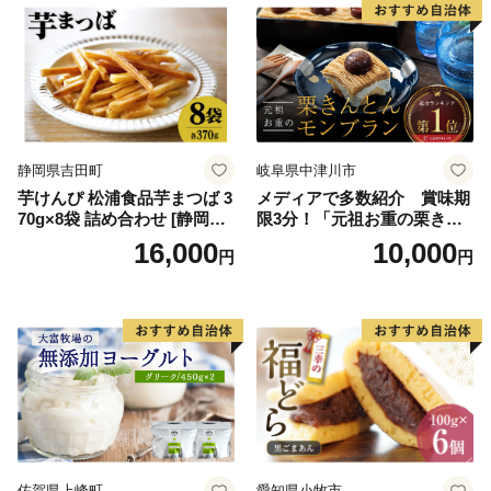
誕生日 カップ 詰め合わせ バ
道産アイス 道産アイスクリ
ラエティ | バニラ チョコレー
ーム ギフト 詰合せ 詰め合わ
ト ストロベリー ピスタチオ
せ ふるさと納税 ）
バニラ＆クッキー ウベ 沖縄
紅イモ 塩ちんすこう 沖縄シ
ークヮーサー 沖縄黒糖 琉球
ロイヤルミルクティ 沖縄パ
イン
静岡県吉田町
岐阜県中津川市
芋けんぴ 松浦食品芋まつば 3
メディアで多数紹介 賞味期
70g×8袋 詰め合わせ [静岡伊
限3分！「元祖お重の栗きん
勢丹(松浦食品) 静岡県 吉田町
とんモンブラン」 【未来の
16,000
10,000
円
円
22424274] 芋ケンピ セット
ご褒美】スイーツ 栗 モンブ
小袋 個包装 小分け
ラン くりきんとん デザート
ご褒美 お取り寄せ くり お菓
子 菓子 F4N-2298
佐賀県上峰町
愛知県小牧市