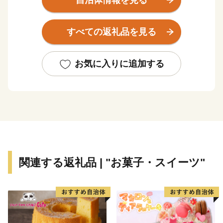
自治体情報を見る
本市は、施策の計画・展開にあたって、早くから市民参
加を掲げ、先駆的に取り組んできました。高い市民意識
すべての返礼品を見る
に基づいて策定された長期計画(10年から12年周期)とこ
れを見直す調整計画は、豊かな財政力に支えられて着実
に実行され、緑豊かな住宅都市と教育・福祉・健康・文
お気に入りに追加する
化・スポーツ・情報などの生活型の産業が高度に集積し
て、調和した「生活核都市」として発展し、住んでみた
い街としてそのイメージが定着しています。
現在は、人口約14万8千人（令和4年4月1日現在）、新
宿から約12キロメートル、電車で約20分の至近にあ
り、23区と多摩地区を結ぶ東京の『芯』となっていま
す。
関連する返礼品 | "お菓子・スイーツ"
市内を東西に貫通するJR中央線に沿って主に三駅圏に
分かれています。市の玄関として、デパートや専門店な
どの商業集積をもつ吉祥寺圏。三鷹駅から北側に伸びる
文化・行政ゾーンの中央圏。武蔵境駅を中心に、亜細亜