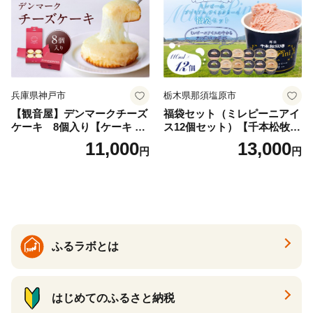
兵庫県神戸市
栃木県那須塩原市
【観音屋】デンマークチーズ
福袋セット（ミレピーニアイ
ケーキ 8個入り【ケーキ チ
ス12個セット）【千本松牧
ーズケーキ 人気スイーツ お
場】 ns025-014-12 【デザー
11,000
13,000
円
円
すすめスイーツ 神戸スイー
ト 詰め合わせ ギフト】
ツ 新感覚チーズケーキ おす
すめケーキ 兵庫県 神戸市 D0
910-17】
ふるラボとは
はじめてのふるさと納税