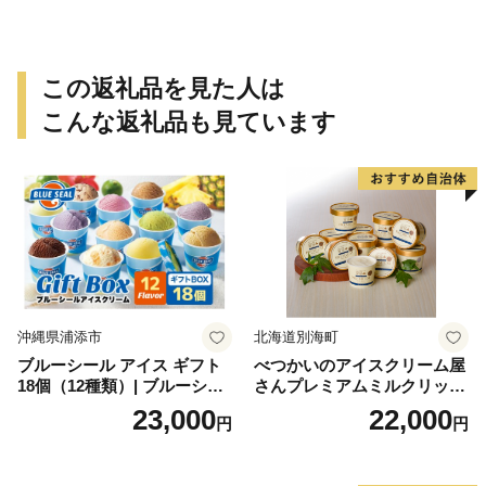
祝い 法事 法要 詰め合わせ お
取り寄せ 瓢箪 豊臣秀吉 焼印
個包装 贈り物 老舗 お茶菓子
この返礼品を見た人は
こんな返礼品も見ています
沖縄県浦添市
北海道別海町
ブルーシール アイス ギフト
べつかいのアイスクリーム屋
18個（12種類）| ブルーシー
さんプレミアムミルクリッチ
ルアイス ブルーシールアイ
12個（AP-01）（ 北海道アイ
23,000
22,000
円
円
スクリーム 着日指定可能 送
ス 北海道産アイス アイス ア
料無料 ジェラート 沖縄県 バ
イススイーツ アイスクリー
ースデー 贈り物 プレゼント
ム 北海道産アイスクリーム