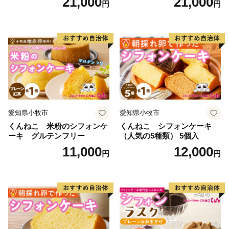
21,000
21,000
円
円
【ご注意】
子 お取り寄せ 愛知県 小牧市
ト 洋菓子 お取り寄せ 愛知県
送料無料 誕生日 クリスマス
小牧市 送料無料 誕生日 クリ
・返礼品の送付は、武蔵野市外にお住まいの方に限らせ
お祝い ばら 花 フラワー デコ
スマス お祝い キャラクター
ていただきます。
レーション ホールケーキ 日
デコレーションケーキ ホー
・寄附の年度内の回数制限はございません。
時指定可
ルケーキ 人形 かわいい こど
も
・返礼品の送付は、1～2ヶ月程度かかることがありま
す。
・返礼品の選択は、10品までとさせていただきます。
・返礼品の写真はイメージです。
愛知県小牧市
愛知県小牧市
くんねこ 米粉のシフォンケ
くんねこ シフォンケーキ
ーキ グルテンフリー
（人気の5種類） 5個入
11,000
12,000
円
円