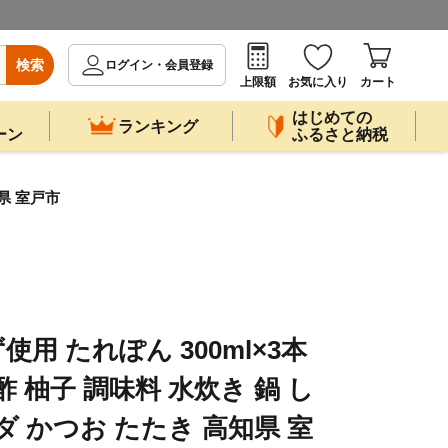
検索
ログイン・会員登録
上限額
お気に入り
カート
はじめての
ランキング
ーン
ふるさと納税
県 室戸市
用 たれぽん 300ml×3本
 柚子 調味料 水炊き 鍋 し
 かつお たたき 高知県 室