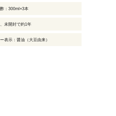
：300ml×3本
、未開封で約1年
ー表示：醤油（大豆由来）