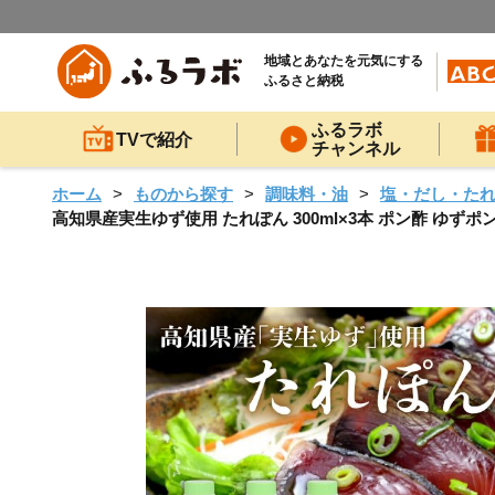
地域とあなたを元気にする
ふるさと納税
ふるラボ
TVで紹介
チャンネル
ホーム
ものから探す
調味料・油
塩・だし・た
高知県産実生ゆず使用 たれぽん 300ml×3本 ポン酢 ゆずポ