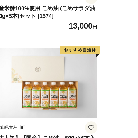
産米糠100%使用 こめ油 (こめサラダ油
0g×5本)セット [1574]
13,000
円
歌山県古座川町
大人気】【国産】こめ油 500g×6本入