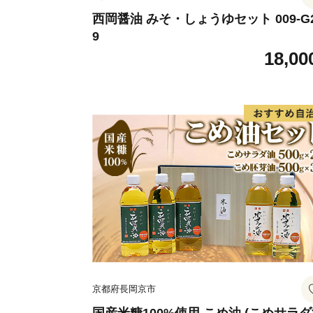
西岡醤油 みそ・しょうゆセット 009-G
9
18,00
京都府長岡京市
国産米糠100%使用 こめ油 (こめサラ