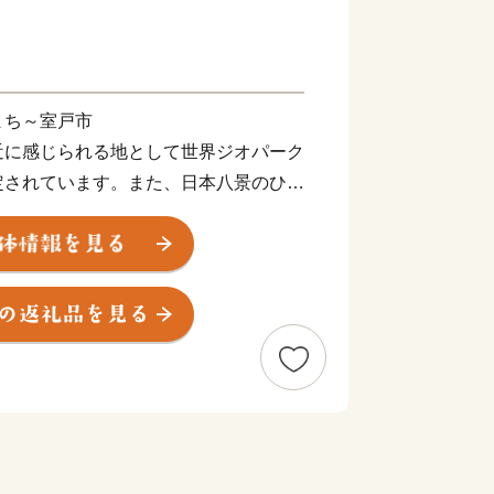
まち～室戸市
近に感じられる地として世界ジオパーク
定されています。また、日本八景のひと
然豊かなまちです。金目鯛をはじめ、豊
暖な気候を活かしたビワ、さつまいも等
カとのふれあい等、現地での体験メニュ
誇る食や自然に触れていただき、室戸市
ば幸いです。