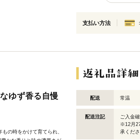
支払い方法
かなゆず香る自慢
配送
常温
配送注記
ご入金確
※12月
6年もの時をかけて育てられ、
承くださ