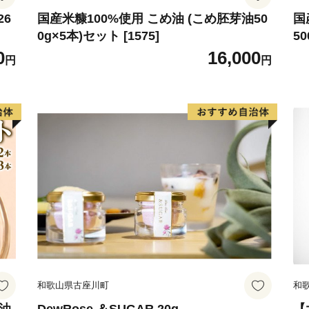
26
国産米糠100%使用 こめ油 (こめ胚芽油50
国
0g×5本)セット [1575]
50
0
16,000
円
円
和歌山県古座川町
和
ダ油
DewRose ＆SUGAR 20g
【