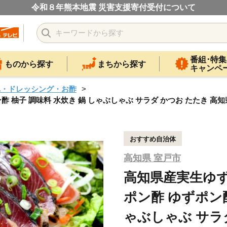
令和８年熊本地震 災害支援寄付受付について
番組･特集
ものから探す
まちから探す
キャンペ
れ・ドレッシング・お酢
ン酢 柚子 調味料 水炊き 鍋 しゃぶしゃぶ サラダ かつお たたき 高知
おすすめ自治体
高知県 室戸市
高知県産実生ゆず使
ポン酢 ゆずポン酢
ゃぶしゃぶ サラダ