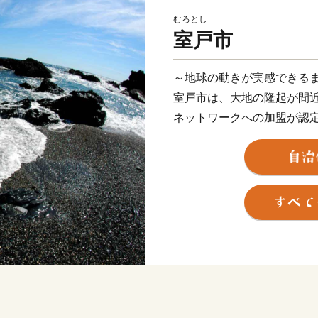
むろとし
室戸市
～地球の動きが実感できる
室戸市は、大地の隆起が間
ネットワークへの加盟が認
つ室戸岬を有する美しい自
富な魚種を誇る海産物や温
の農産物はもちろん、イル
ーもございます。室戸市が
の魅力を感じていただけれ