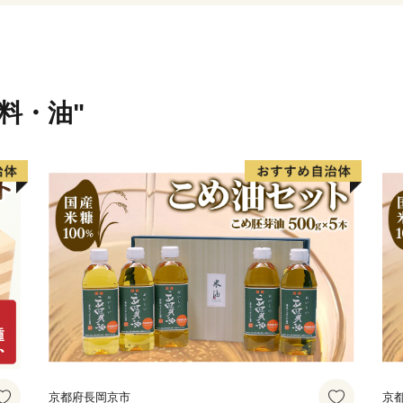
味料・油"
京都府長岡京市
京