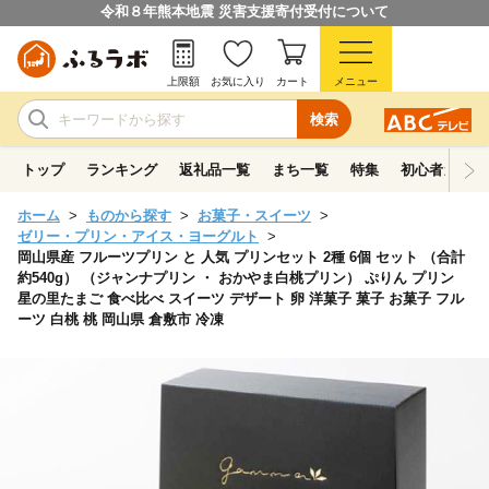
令和８年熊本地震 災害支援寄付受付について
上限額
お気に入り
カート
メニュー
検索
トップ
ランキング
返礼品一覧
まち一覧
特集
初心者ガイド
ホーム
ものから探す
お菓子・スイーツ
ゼリー・プリン・アイス・ヨーグルト
岡山県産 フルーツプリン と 人気 プリンセット 2種 6個 セット （合計
約540g） （ジャンナプリン ・ おかやま白桃プリン） ぷりん プリン
星の里たまご 食べ比べ スイーツ デザート 卵 洋菓子 菓子 お菓子 フル
ーツ 白桃 桃 岡山県 倉敷市 冷凍