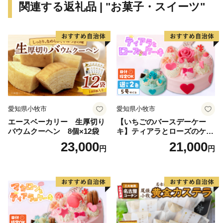
関連する返礼品 | "お菓子・スイーツ"
愛知県小牧市
愛知県小牧市
エースベーカリー 生厚切り
【いちごのバースデーケー
バウムクーヘン 8個×12袋
キ】ティアラとローズのケー
キ スイーツ デザート 洋菓
23,000
21,000
円
円
子 お取り寄せ 愛知県 小牧市
送料無料 誕生日 クリスマス
お祝い ばら 花 フラワー デコ
レーション ホールケーキ 日
時指定可