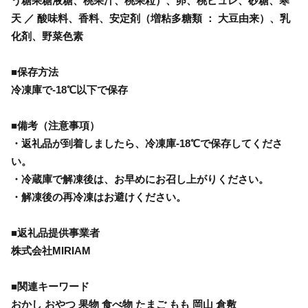
う糖果糖液糖、桃果汁、桃果粒）、卵、桃ピュレ、砂糖、寒
天 ／ 酸味料、香料、安定剤（増粘多糖類 ： 大豆由来）、乳
化剤、野菜色素
■保存方法
冷凍庫で-18℃以下で保存
■備考（注意事項）
・返礼品が到着しましたら、冷凍庫-18℃で保存してくださ
い。
・冷蔵庫で解凍後は、お早めにお召し上がりください。
・解凍後の再冷凍はお避けください。
■返礼品提供事業者
株式会社MIRIAM
■関連キーワード
おかし おやつ 果物 食べ物 たまご もも 岡山 倉敷