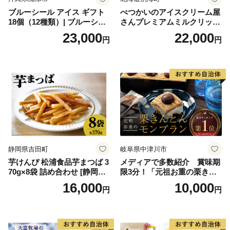
ブルーシール アイス ギフト
べつかいのアイスクリーム屋
18個（12種類）| ブルーシー
さんプレミアムミルクリッチ
ルアイス ブルーシールアイ
12個（AP-01）（ 北海道アイ
23,000
22,000
円
円
スクリーム 着日指定可能 送
ス 北海道産アイス アイス ア
料無料 ジェラート 沖縄県 バ
イススイーツ アイスクリー
ースデー 贈り物 プレゼント
ム 北海道産アイスクリーム
誕生日 カップ 詰め合わせ バ
道産アイス 道産アイスクリ
ラエティ | バニラ チョコレー
ーム ギフト 詰合せ 詰め合わ
ト ストロベリー ピスタチオ
せ ふるさと納税 ）
バニラ＆クッキー ウベ 沖縄
紅イモ 塩ちんすこう 沖縄シ
ークヮーサー 沖縄黒糖 琉球
ロイヤルミルクティ 沖縄パ
イン
静岡県吉田町
岐阜県中津川市
芋けんぴ 松浦食品芋まつば 3
メディアで多数紹介 賞味期
70g×8袋 詰め合わせ [静岡伊
限3分！「元祖お重の栗きん
勢丹(松浦食品) 静岡県 吉田町
とんモンブラン」 【未来の
16,000
10,000
円
円
22424274] 芋ケンピ セット
ご褒美】スイーツ 栗 モンブ
小袋 個包装 小分け
ラン くりきんとん デザート
ご褒美 お取り寄せ くり お菓
子 菓子 F4N-2298