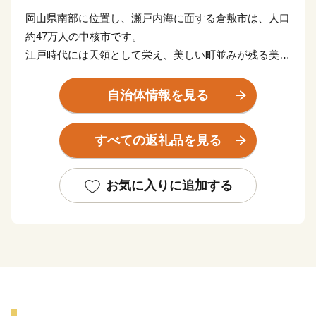
岡山県南部に位置し、瀬戸内海に面する倉敷市は、人口
約47万人の中核市です。
江戸時代には天領として栄え、美しい町並みが残る美観
地区や、日本初の私立西洋近代美術館である大原美術館
などが観光地として人気を集めています。
自治体情報を見る
また、温暖な気候と高梁川の豊かな水を利用して栽培し
た桃やマスカット、国産ジーンズ発祥の地である児島の
すべての返礼品を見る
デニムなど、各地の個性を活かした特産品が数多くあ
り、伝統と産業を楽しむことのできる魅力的なまちで
す。
お気に入りに追加する
ふるさと納税のお礼の品としてご用意させていただいて
いる返礼品を通じて、倉敷市に少しでも興味・関心を持
っていただければ幸いです。