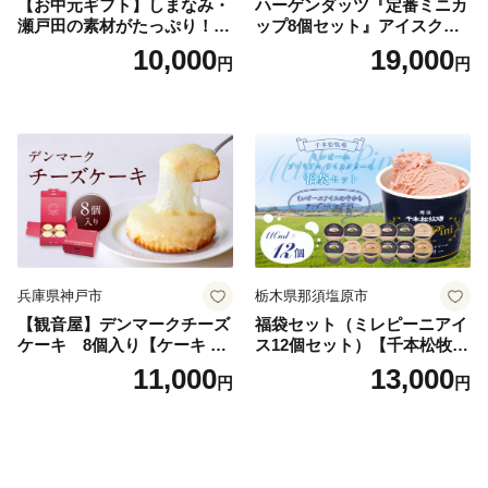
【お中元ギフト】しまなみ・
ハーゲンダッツ『定番ミニカ
瀬戸田の素材がたっぷり！ジ
ップ8個セット』アイスクリ
ェラート8個
ーム アイス スイーツ デザー
10,000
19,000
円
円
ト_H0016-104
兵庫県神戸市
栃木県那須塩原市
【観音屋】デンマークチーズ
福袋セット（ミレピーニアイ
ケーキ 8個入り【ケーキ チ
ス12個セット）【千本松牧
ーズケーキ 人気スイーツ お
場】 ns025-014-12 【デザー
11,000
13,000
円
円
すすめスイーツ 神戸スイー
ト 詰め合わせ ギフト】
ツ 新感覚チーズケーキ おす
すめケーキ 兵庫県 神戸市 D0
910-17】