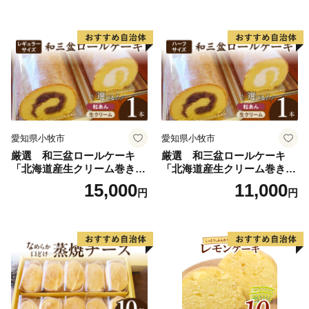
クーヘン 常温 愛知県 小牧市
ト 名古屋コーチン カステ
アンプチベアやぐま
ラ ザラメ バームクーヘン 和
三盆 小牧銘菓 バウムクーヘ
ン 常温 愛知県 小牧市 アンプ
チベアやぐま
愛知県小牧市
愛知県小牧市
厳選 和三盆ロールケーキ
厳選 和三盆ロールケーキ
「北海道産生クリーム巻き」
「北海道産生クリーム巻き」
または「北海道産粒あん巻
または「北海道産粒あん巻
15,000
11,000
円
円
き」（サイズ：レギュラー）
き」（サイズ：ハーフ） 和
和三盆 北海道産生クリー
三盆 北海道産生クリーム 北
ム 北海道産粒あん 34cm 冷
海道産粒あん 17cm 冷凍 愛
凍 愛知県 小牧市 アンプチベ
知県 小牧市 アンプチベアや
アやぐま
ぐま