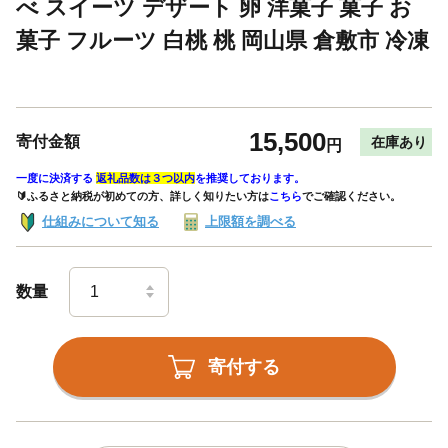
べ スイーツ デザート 卵 洋菓子 菓子 お
菓子 フルーツ 白桃 桃 岡山県 倉敷市 冷凍
15,500
寄付金額
在庫あり
円
一度に決済する
返礼品数は３つ以内
を推奨しております。
🔰ふるさと納税が初めての方、詳しく知りたい方は
こちら
でご確認ください。
仕組みについて知る
上限額を調べる
数量
寄付する