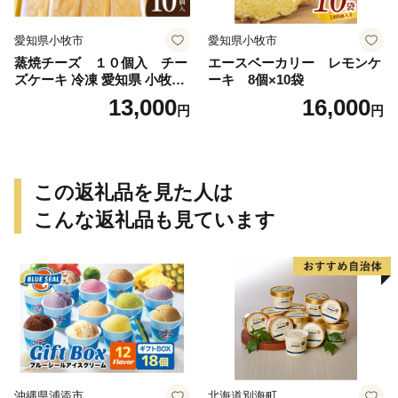
愛知県小牧市
愛知県小牧市
蒸焼チーズ １０個入 チー
エースベーカリー レモンケ
ズケーキ 冷凍 愛知県 小牧市
ーキ 8個×10袋
アンプチベアやぐま
13,000
16,000
円
円
この返礼品を見た人は
こんな返礼品も見ています
沖縄県浦添市
北海道別海町