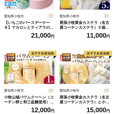
愛知県小牧市
愛知県小牧市
【いちごのバースデーケー
尾張小牧黄金カステラ（名古
キ】マカロンとティアラのケ
屋コーチンカステラ）５個入
ーキ スイーツ 日時指定可 デ
名古屋コーチン カステラ ザ
21,000
11,000
円
円
ザート 洋菓子 お取り寄せ 愛
ラメ 常温 愛知県 小牧市 アン
知県 小牧市 送料無料 誕生日
プチベアやぐま
クリスマス お祝い マカロン
デコレーションケーキ ホー
ルケーキ
愛知県小牧市
愛知県小牧市
小牧山城バウムクーヘン（コ
尾張小牧黄金カステラ（名古
ーチン卵と和三盆糖使用）
屋コーチンカステラ）と小牧
名古屋コーチン バームクー
山城バウムクーヘン（コーチ
12,000
15,000
円
円
ヘン 和三盆 小牧銘菓 バウム
ン卵と和三盆糖使用）のセッ