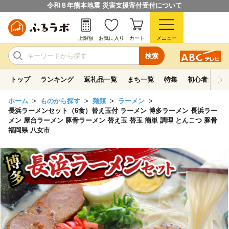
令和８年熊本地震 災害支援寄付受付について
上限額
お気に入り
カート
メニュー
検索
トップ
ランキング
返礼品一覧
まち一覧
特集
初心者ガイド
ホーム
ものから探す
麺類
ラーメン
長浜ラーメンセット（6食）替え玉付 ラーメン 博多ラーメン 長浜ラー
メン 屋台ラーメン 豚骨ラーメン 替え玉 替玉 簡単 調理 とんこつ 豚骨
福岡県 八女市