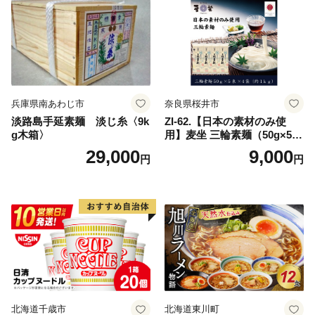
兵庫県南あわじ市
奈良県桜井市
淡路島手延素麺 淡じ糸〈9k
ZI-62.【日本の素材のみ使
g木箱〉
用】麦坐 三輪素麺（50g×5束
×4袋）
29,000
9,000
円
円
北海道千歳市
北海道東川町