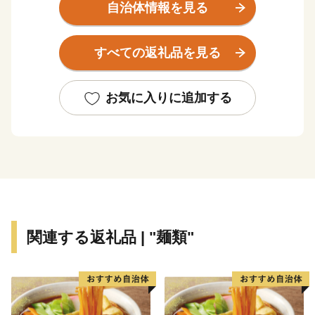
栽培法で「量よりも質」を大切にしています。
自治体情報を見る
豊かな香りと特有の甘味を持つ味わいが特徴で、なかで
も、高品質を誇る「八女伝統本玉露」は農林水産省によ
すべての返礼品を見る
るＧＩ（地理的表示）に登録されました。
最高級の旨味と爽やかさは、国内のみならず海外でも楽
しまれています。
お気に入りに追加する
市内の小中学校でも、「八女茶学」の学習のほか、急須
で淹れたお茶の味が楽しめる「給茶機」が設置され、地
元の子どもたちも身近に八女茶に親しんでいます。
八女市は県内２番目となる広大な面積を有し、中南部に
平野、北東部には森林が広がっています。
古くから近辺農村地域の商工業の中心地であり、農業と
関連する返礼品 | "麺類"
伝統工芸の里として栄えてきました。清流矢部川の恵み
を受けた農産物や地酒の生産に加え、手工業が盛んだっ
たことから、市内ではお茶屋さんのほかにも、酒蔵や、
和紙や提灯、仏壇などの伝統工芸の工房や店がいたると
ころで見られます。