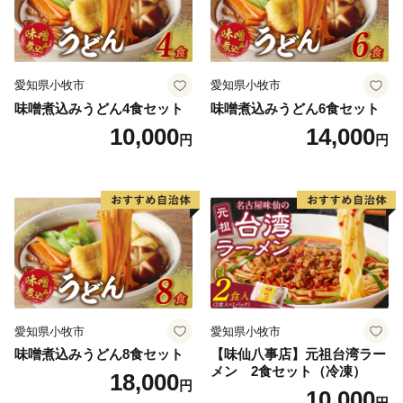
その昔ながらの情緒はもちろん、江戸時代の文化を残す
白壁の町屋の町並み、山間部の棚田など、たっぷりの風
情が今も町なかや村々に息づいています。
愛知県小牧市
愛知県小牧市
味噌煮込みうどん4食セット
味噌煮込みうどん6食セット
これらの特産品は、八女市ふるさと支援寄附をいただい
10,000
14,000
円
円
た方へのお礼の品としてお届けしております。
ぜひ八女の魅力をご堪能ください。
【期間限定の特産品（フルーツ）】
ぜひ味わっていただきたいのが、八女産のみずみずしい
フルーツです。
博多あまおう・キウイフルーツ・みかん・ぶどう・梨な
ど、旬ごとにお楽しみいただけます。
愛知県小牧市
愛知県小牧市
味噌煮込みうどん8食セット
【味仙八事店】元祖台湾ラー
メン 2食セット（冷凍）
18,000
円
10,000
円