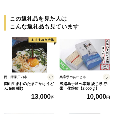
この返礼品を見た人は
こんな返礼品も見ています
岡山県瀬戸内市
兵庫県南あわじ市
岡山生まれのたまごかけうど
淡路島手延べ素麺 淡じ糸 赤
ん 5個 麺類
帯 化粧箱【2,000ｇ】
13,000
10,000
円
円