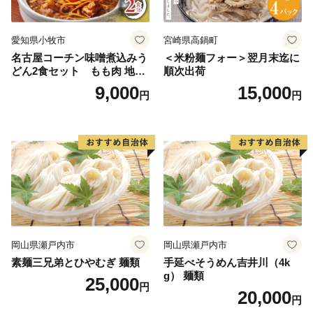
愛知県小牧市
宮崎県高鍋町
名古屋コーチン味噌煮込みう
＜米粉麺フォー＞翌月末迄に
どん2食セット もも肉 地鶏
順次出荷
味噌うどん
9,000
15,000
円
円
岡山県瀬戸内市
岡山県瀬戸内市
素麺三兄弟とひやむぎ 麺類
手延べそうめん吉井川（4k
g） 麺類
25,000
円
20,000
円