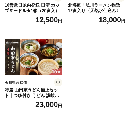
10営業日以内発送 日清 カッ
北海道「旭川ラーメン物語」
プヌードル★1箱（20食入）
12食入り〈天然水仕込み〉
12,500
18,000
円
円
香川県高松市
特選 山田家うどん極上セッ
ト｜つゆ付き うどん 讃岐う
どん さぬきうどん 生麵 うど
23,000
円
んセット カレーうどん 生う
どん 食べ比べ 麺 麺類 ギフト
香川 香川県 高松