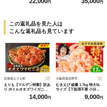
22,000
35,000
円
円
年2月上旬頃順次発送予定
027年2月上旬頃順次発送予定
（お届け日指定不可）／海老
（お届け日指定不可）（お届
エビ えび クマエビ 足赤 天然
け日指定不可）／海老 エビ
おかず【uot772A】
えび クマエビ 足赤 天然 おか
ず【uot773A】
この返礼品を見た人は
こんな返礼品も見ています
北海道えりも町
大阪府泉佐野市
えりも【マルデン特製】訳あ
むきえび 総量 1.7kg 特大5L
り ボイルオオズワイガニ姿2
サイズ【下処理不要 小分け 8
kg《1kg(４尾～５尾)×2》【e
50g×2P 訳あり サイズ不揃い
14,000
9,000
円
円
r002-051-a】 / ふるさと納税
バナメイエビ バラ凍結】
オオズワイガニ ズワイガニ