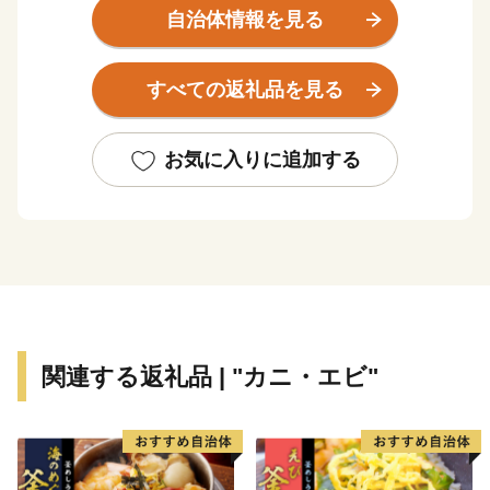
太陽が四角く沈むところが見える能取岬。世界三大漁場
自治体情報を見る
を抱えるオホーツク海は、豊かな海の恵みをもたらして
くれる。何でも「おいしい」。大地の恵みも負けていな
すべての返礼品を見る
い。網走の秋の風景は、大麦の毛が風になびき、豊穣の
大地を約束してくれる。北海道の原風景がそこにある。
「おいしいまち網走」をよろしくお願いします。
お気に入りに追加する
【連絡先】
〈お礼の品・寄附金受領証明書・ワンストップ特例申請
書に関して〉
ふるさと納税お問い合わせ事務局
Scale-UP株式会社
TEL：03-6206-1160
関連する返礼品 | "カニ・エビ"
Mail：support-city.abashiri@scale-up.co.jp
営業時間：9:00-18:00（土日祝・年末年始を除く）
〈その他に関して〉