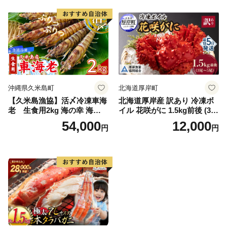
訳あり 北海道 日高 浜茹で ボ
イル済み 冷凍 カニ 蟹 かに
カニ味噌 甲羅 お得 格安 小ぶ
り 解凍 カニ鍋 甲羅焼き 海鮮
返礼品 特産品 新鮮 濃厚 旨み
簡単調理 家庭用 ギフト グル
メ
沖縄県久米島町
北海道厚岸町
【久米島漁協】活〆冷凍車海
北海道厚岸産 訳あり 冷凍ボ
老 生食用2kg 海の幸 海鮮
イル 花咲がに 1.5kg前後 (3尾
車えび クルマエビ 高級食材
～5尾入) 蟹 花咲ガニ 魚介類
54,000
12,000
円
円
生食 刺身 鮮度抜群 プリプリ
魚介 [№5863-1090]
甘み 旨味 塩焼き 天ぷら 素揚
げ BBQ シーフード 贈答 贈
り物 お歳暮 お中元