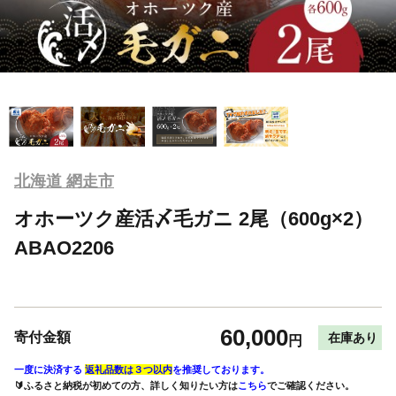
北海道 網走市
オホーツク産活〆毛ガニ 2尾（600g×2）
ABAO2206
60,000
寄付金額
在庫あり
円
一度に決済する
返礼品数は３つ以内
を推奨しております。
🔰ふるさと納税が初めての方、詳しく知りたい方は
こちら
でご確認ください。