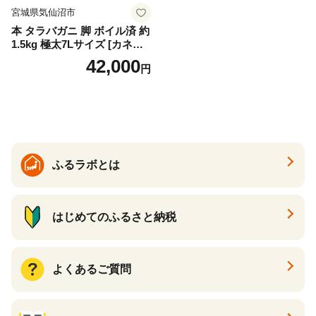
宮城県気仙沼市
本 タラバガニ 脚 ボイル済 約
1.5kg 極太7Lサイズ [カネダ
イ 宮城県 気仙沼市 2056432
42,000
円
6] カニ かに 蟹 たらばがに た
らば蟹 タラバ蟹 たらば タラ
バ ボイル
ふるラボとは
はじめてのふるさと納税
よくあるご質問