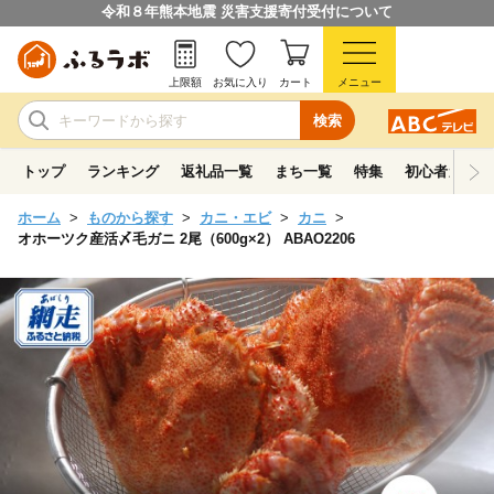
令和８年熊本地震 災害支援寄付受付について
上限額
お気に入り
カート
メニュー
検索
トップ
ランキング
返礼品一覧
まち一覧
特集
初心者ガイド
ホーム
ものから探す
カニ・エビ
カニ
オホーツク産活〆毛ガニ 2尾（600g×2） ABAO2206