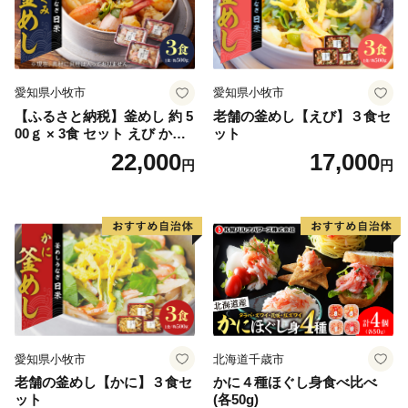
網走市役所 商工労働課 TEL：0152-61-6000
愛知県小牧市
愛知県小牧市
【ふるさと納税】釜めし 約 5
老舗の釜めし【えび】３食セ
00ｇ × 3食 セット えび かに
ット
海のめぐみ 老舗 急速冷凍 レ
22,000
17,000
円
円
ンチン 時短 簡単調理 食品 加
工品 ご飯 お弁当 おにぎり お
茶漬け お取り寄せ お取り寄
せグルメ 愛知県 小牧市 送料
無料
愛知県小牧市
北海道千歳市
老舗の釜めし【かに】３食セ
かに４種ほぐし身食べ比べ
ット
(各50g)