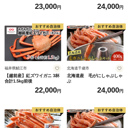
23,000
24,000
円
円
福井県鯖江市
北海道千歳市
【越前産】紅ズワイガニ 3杯
北海道産 毛がにしゃぶしゃ
合計1.5kg前後
ぶ
22,000
24,000
円
円