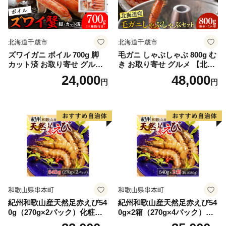
北海道千歳市
北海道千歳市
ズワイガニ ボイル 700g 脚
毛ガニ しゃぶしゃぶ 800g む
カット済 お取り寄せ グルメ
き お取り寄せ グルメ 【北海
【北海道】【札幌バルナバフ
道】【札幌バルナバフーズ】
24,000
48,000
円
円
ーズ】
和歌山県串本町
和歌山県串本町
紀州和歌山産天然足赤えび54
紀州和歌山産天然足赤えび54
0g（270g×2パック）化粧箱
0g×2箱（270g×4パック）化
入 ※2026年12月上旬〜2027
粧箱入 ※2026年12月上旬〜2