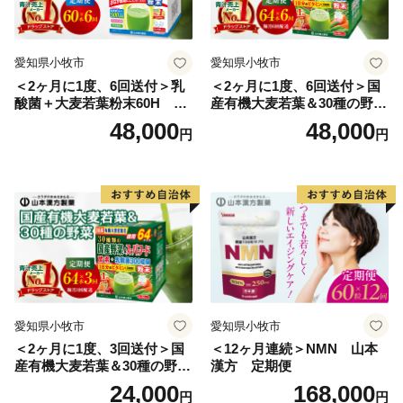
愛知県小牧市
愛知県小牧市
＜2ヶ月に1度、6回送付＞乳
＜2ヶ月に1度、6回送付＞国
酸菌＋大麦若葉粉末60H 山
産有機大麦若葉＆30種の野
本漢方 定期便
菜 山本漢方 定期便
48,000
48,000
円
円
愛知県小牧市
愛知県小牧市
＜2ヶ月に1度、3回送付＞国
＜12ヶ月連続＞NMN 山本
産有機大麦若葉＆30種の野
漢方 定期便
菜 山本漢方 定期便
24,000
168,000
円
円