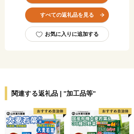
ル条約湿地に登録されている「野付半島」や、南部には
「風蓮湖」があり、野付風蓮道立自然公園を形成するな
すべての返礼品を見る
ど、様々な景観を有しています。
町内には、１０万頭以上（町人口の約７倍以上）の牛
たちが暮らしており、生乳生産量は「日本一」です。ま
お気に入りに追加する
た、沿岸部では秋鮭・アサリやホッキ・ホタテ・希少価
値の高いホッカイシマエビなど様々な海産物が豊富に水
揚げされています。
関連する返礼品 | "加工品等"