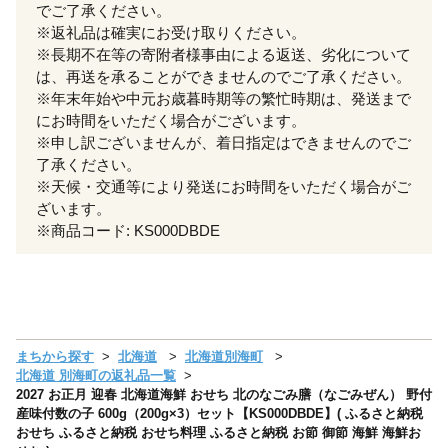
でご了承ください。
※返礼品は確実にお受け取りください。
※長期不在等の寄附者様事由による返送、劣化について
は、再送を承ることができませんのでご了承ください。
※年末年始や中元お歳暮時期等の繁忙時期は、発送まで
にお時間をいただく場合がございます。
※申し訳ございませんが、着日指定はできませんのでご
了承ください。
※天候・交通等により発送にお時間をいただく場合がご
ざいます。
※商品コード: KS000DBDE
まちから探す
北海道
北海道別海町
北海道 別海町の返礼品一覧
2027 お正月 迎春 北海道海鮮 おせち 北のなごみ膳（なごみぜん） 野付
産味付数の子 600g（200g×3）セット【KS000DBDE】( ふるさと納税
おせち ふるさと納税 おせち料理 ふるさと納税 お節 御節 海鮮 海鮮お