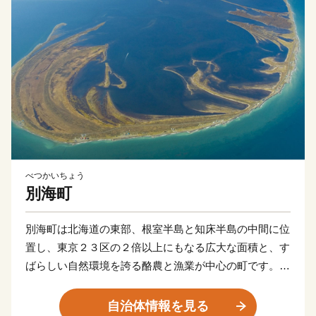
べつかいちょう
別海町
別海町は北海道の東部、根室半島と知床半島の中間に位
置し、東京２３区の２倍以上にもなる広大な面積と、す
ばらしい自然環境を誇る酪農と漁業が中心の町です。
北海道らしい大平原が広がり牧歌的な風景が見られる
一方、東部には日本最大級の砂嘴（さし）で、ラムサー
自治体情報を見る