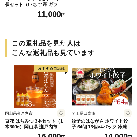
個セット（いちご 苺 ギフト
ふるさと納税 高評価 アイス I
11,000
円
CE 生乳 別海町産 北海道 ア
イスクリーム べつかい エク
ストラミルク 生クリーム ス
イーツ 大人気 ケーキ ふるさ
と納税 ジェラート）
この返礼品を見た人は
こんな返礼品も見ています
岡山県瀬戸内市
埼玉県日高市
百花 はちみつ 3本セット（1
餃子のはながさ ホワイト餃
本300g）岡山県 瀬戸内市産
子 64個 16個×4パック 冷凍
石黒農園 ヨーグルト パン 砂
中華 点心 B級グルメ ご当地
16,000
14,000