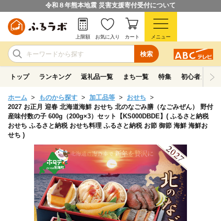
令和８年熊本地震 災害支援寄付受付について
上限額
お気に入り
カート
メニュー
検索
トップ
ランキング
返礼品一覧
まち一覧
特集
初心者ガイド
ホーム
ものから探す
加工品等
おせち
2027 お正月 迎春 北海道海鮮 おせち 北のなごみ膳（なごみぜん） 野付
産味付数の子 600g（200g×3）セット【KS000DBDE】( ふるさと納税
おせち ふるさと納税 おせち料理 ふるさと納税 お節 御節 海鮮 海鮮お
せち )