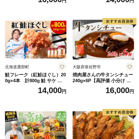
円
円
糖の代わり 香り高い いい香
野菜 おつまみ おかず 簡単調
り 季節の花の蜜 トンガリ容
理 時短 リピート 保存 豚肉
器入り
特製 ポーク 大きめ ジューシ
ー ギフト お取り寄せ 日高市
北海道鹿部町
大阪府泉佐野市
鮭フレーク（紅鮭ほぐし）20
焼肉屋さんの牛タンシチュー
0g×4本 計800g 鮭 サケ 鮭
240g×6P【高評価 小分け 惣
ほぐし サケフレーク シャケ
菜 牛たん 一人暮らし 冷凍】
14,000
16,000
円
円
フレーク 鮭フレーク