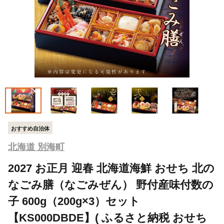
おすすめ自治体
北海道 別海町
2027 お正月 迎春 北海道海鮮 おせち 北の
なごみ膳（なごみぜん） 野付産味付数の
子 600g（200g×3）セット
【KS000DBDE】( ふるさと納税 おせち