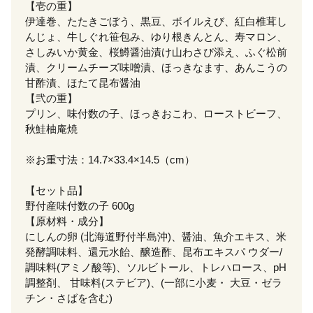
【壱の重】
伊達巻、たたきごぼう、黒豆、ボイルえび、紅白椎茸し
んじょ、牛しぐれ笹包み、ゆり根きんとん、寿マロン、
さしみいか黄金、桜鱒醤油漬け山わさび添え、ふぐ松前
漬、クリームチーズ味噌漬、ほっきなます、あんこうの
甘酢漬、ほたて昆布醤油
【弐の重】
プリン、味付数の子、ほっきおこわ、ローストビーフ、
秋鮭柚庵焼
※お重寸法：14.7×33.4×14.5（cm）
【セット品】
野付産味付数の子 600g
【原材料・成分】
にしんの卵 (北海道野付半島沖)、醤油、魚介エキス、米
発酵調味料、還元水飴、醸造酢、昆布エキスパ ウダー/
調味料(アミノ酸等)、ソルビトール、トレハロース、pH
調整剤、 甘味料(ステビア)、(一部に小麦・ 大豆・ゼラ
チン・さばを含む)