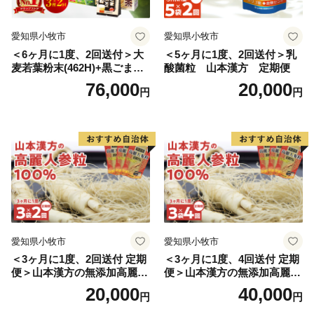
愛知県小牧市
愛知県小牧市
＜6ヶ月に1度、2回送付＞大
＜5ヶ月に1度、2回送付＞乳
麦若葉粉末(462H)+黒ごま黒
酸菌粒 山本漢方 定期便
豆きな粉+ 糖流茶 山本漢
76,000
20,000
円
円
方 定期便
愛知県小牧市
愛知県小牧市
＜3ヶ月に1度、2回送付 定期
＜3ヶ月に1度、4回送付 定期
便＞山本漢方の無添加高麗人
便＞山本漢方の無添加高麗人
参粒
参粒
20,000
40,000
円
円