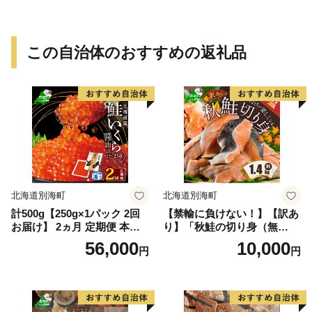
この自治体のおすすめの返礼品
北海道別海町
北海道別海町
計500g【250g×1パック 2回
【禁輸に負けない！】【訳あ
お届け】 2ヵ月 定期便 本場
り】「秋鮭の切り身（無
「北海道」 いくら 醤油漬け
塩）」1.4kg（ 鮭 秋鮭 シャ
56,000
10,000
円
円
【NKM02NQ13】（野付漁業
ケ 秋シャケ 北海道産鮭 北海
協同組合）( いくら いくら醤
道産秋鮭 道産鮭 道産秋鮭 鮭
油漬け いくら醤油漬 醤油い
切り身 鮭切身 さけ さけ切り
くら 鮭いくら 国産いくら 北
身 さけ切身 国産鮭 国産秋鮭
海道産いくら 地場産いくら
地場産鮭 地場産秋鮭 ふるさ