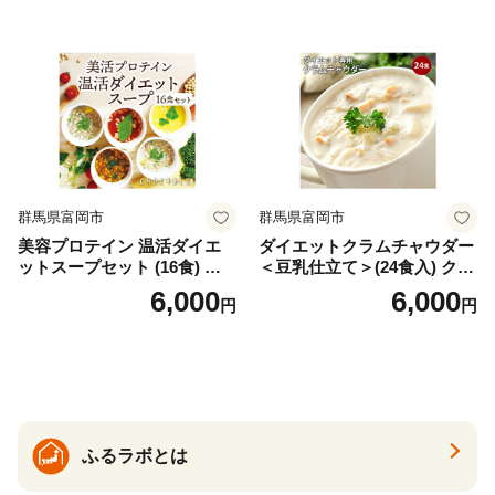
の甘味料使用・国内製造 島
フリーズドライ
根県雲南市/株式会社アルプ
ロン [AIEN005]
群馬県富岡市
群馬県富岡市
美容プロテイン 温活ダイエ
ダイエットクラムチャウダー
ットスープセット (16食) 小
＜豆乳仕立て＞(24食入) クラ
分け スープ 食べ比べ セット
ムチャウダー 豆乳 ダイエッ
6,000
6,000
円
円
詰合せ クラムチャウダー チ
ト スープ プロテイン たんぱ
ゲ コーン ポタージュ トマト
く質 食物繊維 食品 F20E-799
温活 ダイエット 美容 プロテ
イン 食品 F20E-809
ふるラボとは