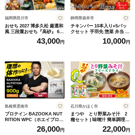
福岡県田川市
静岡県袋井市
おせち 2027 博多久松 厳選和
チキンバー 10本入り×5パッ
風 三段重おせち『高砂』 6.5
クセット 手羽先 惣菜 弁当 お
寸 3段重 2～3人前 おせち料
かず お酒 おつまみ ギフト キ
43,000
10,000
円
円
理 重箱 お正月 冷凍おせち 縁
ャンプ アウトドア キャンプ
起物 祝箸付 福岡 お節 オセチ
飯 保存食 非常食 鶏肉 肉 お
oseti osechi お祝い 迎春おせ
肉 鶏 人気 厳選 静岡県袋井市
ち 本格おせち おせち予約 年
末 年始 お取り寄せ 新春 贅沢
おせち こだわりおせち 惣菜
老舗おせち ふるさと納税お
せち 御節 お節料理 正月 調理
不要 おせち料理2027
島根県雲南市
石川県かほく市
プロテイン BAZOOKA NUT
まつや とり野菜みそ汁 2
RITION WPC（ホエイプロテ
種セット | 味噌汁 簡単調理
イン）＜プレーン＞ 900g｜
お味噌 おみそ みそ とり野菜
26,000
22,000
円
円
バズーカ岡田監修・植物由来
時短料理 時短ごはん ご当地