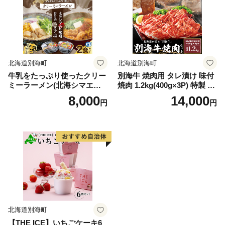
道産いくら 別海町 ふるさと
と納税 訳あり 訳あり鮭 訳あ
納税 ふるさと ikura )
りシャケ 訳あり秋鮭 訳あり
切り身 訳あり 切身）
北海道別海町
北海道別海町
牛乳をたっぷり使ったクリー
別海牛 焼肉用 タレ漬け 味付
ミーラーメン(北海シマエビ
焼肉 1.2kg(400g×3P) 特製 焼
味噌×1食+野付湾ホタテ塩×
肉用つけだれつき【北海道
8,000
14,000
円
円
１食 (合計2食セット))
別海町産】【FF000FA01】
（株式会社 ファームフー
ズ）（北海道 別海町 肉 にく
牛肉 焼肉 ふるさと納税）（
肉 牛肉 北海道産肉 北海道産
牛肉 道産肉 道産牛肉 肉ギフ
ト 牛肉ギフト 肉セット 牛肉
セット 肉お取り寄せ 牛肉お
取り寄せ 肉送料無料 牛肉送
料無料 焼肉 牛肉 焼肉 和牛
焼肉 焼肉用 ボリューム肉 ）
北海道別海町
【THE ICE】いちごケーキ6