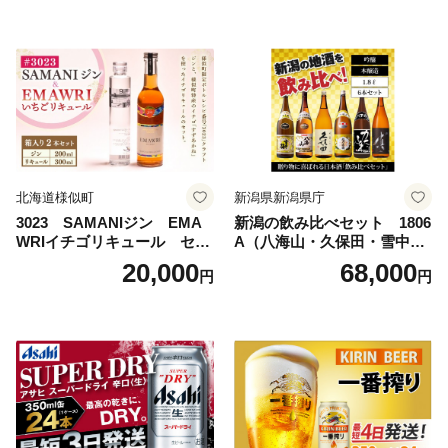
島地域へのお届け不可
ルコール 生ビール Asahi ア
サヒビール スーパードライ s
uper dry 11回 缶ビール 缶 ギ
フト 内祝い 茨城県守谷市 送
料無料
北海道様似町
新潟県新潟県庁
3023 SAMANIジン EMA
新潟の飲み比べセット 1806
WRIイチゴリキュール セッ
A（八海山・久保田・雪中
ト（箱入り）【大人の味 酒
梅・越乃寒梅・かたふね・千
20,000
68,000
円
円
お酒 洋酒 スピリッツ クラフ
代の光）
トジン 国産 sake SAKE gin
GIN liqueur LIQUEUR お酒
セット 詰め合わせ カクテル
ソーダ割り アルコール ロッ
ク ソーダ ジントニック 】