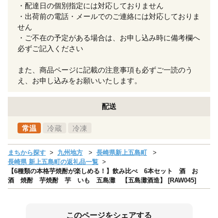
・配達日の個別指定には対応しておりません
・出荷前の電話・メールでのご連絡には対応しておりま
せん
・ご不在の予定がある場合は、お申し込み時に備考欄へ
必ずご記入ください
また、商品ページに記載の注意事項も必ずご一読のう
え、お申し込みをお願いいたします。
配送
常温
冷蔵
冷凍
まちから探す
九州地方
長崎県新上五島町
長崎県 新上五島町の返礼品一覧
【6種類の本格芋焼酎が楽しめる！】飲み比べ 6本セット 酒 お
酒 焼酎 芋焼酎 芋 いも 五島灘 【五島灘酒造】 [RAW045]
このページをシェアする