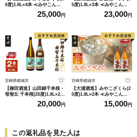
0度)1.8L×4本 ≪みやこんじょ
5度)1.8L×3本 ≪みやこんじょ
特急便≫_AD-0771
特急便≫_23-07-K03P-1800-3
25,000
23,000
円
円
-Q
宮崎県都城市
宮崎県都城市
【柳田酒造】山田錦千本桜・
【大浦酒造】みやこざくら(2
母智丘 千本桜(25度)1.8L×2本
0度)1.8L×2本 ≪みやこんじょ
≪みやこんじょ特急便≫_AC
特急便≫_MJ-0771
20,000
15,000
円
円
-0751
この返礼品を見た人は