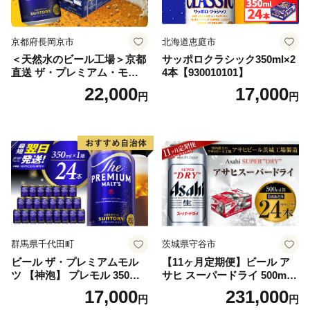
京都府長岡京市
北海道恵庭市
＜天然水のビール工場＞京都
サッポロクラシック350ml×2
直送 ザ・プレミアム・モル
4本【930010101】
ツ 350ml×24本 プレモル [149
22,000
17,000
円
円
5]
群馬県千代田町
茨城県守谷市
ビール ザ・プレミアムモル
【11ヶ月定期便】ビール ア
ツ 【神泡】 プレモル 350ml
サヒ スーパードライ 500ml 2
× 24本 サントリー〈天然水の
4本 1ケース×11ヶ月 | アサヒ
17,000
231,000
円
円
ビール工場〉群馬※沖縄・離
ビール 究極の辛口 酒 お酒 ア