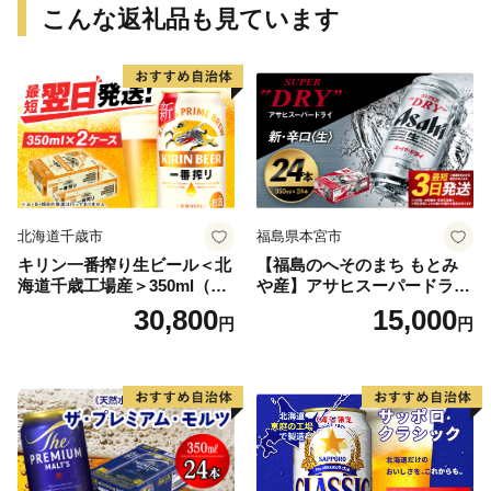
こんな返礼品も見ています
北海道千歳市
福島県本宮市
キリン一番搾り生ビール＜北
【福島のへそのまち もとみ
海道千歳工場産＞350ml（24
や産】アサヒスーパードライ
本） 2ケース
350ml×24本 合計8.4L 1ケー
30,800
15,000
円
円
ス アルコール度数5% 缶ビー
ル お酒 ビール アサヒ スーパ
ードライ super dry 24缶 辛
口 送料無料 カメイ 本宮市
【07214-0206】