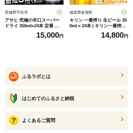
茨城県守谷市
滋賀県多賀町
アサヒ 究極の辛口スーパー
キリン 一番搾り 生ビール 35
ドライ 350ml×24本 定番 ビー
0ml × 24本 | キリン一番搾り
ル 缶ビール 酒 お酒 アルコー
キリンビール 一番搾り ビー
15,000
14,800
円
円
ル 辛口
ル 24缶 きりんいちばんしぼ
り キリン一番搾り びーる 1
ケース 24缶 24本 キリン一番
搾り KIRIN きりん 麒麟 キリ
ン一番搾り いちばんしぼり
キリン一番搾り 父の日 ちち
の日
ふるラボとは
はじめてのふるさと納税
よくあるご質問