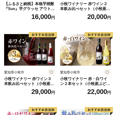
【ふるさと納税】本格芋焼酎
小牧ワイナリー 赤ワイン２
『Sun』芋グラッセ アウトド
本飲み比べセット（小牧産ぶ
ア ソロキャンプ ベランピン
どう100％使用）
16,000
20,000
円
円
グ 巣ごもり 就労支援
愛知県小牧市
愛知県小牧市
小牧ワイナリー 赤ワイン３
小牧ワイナリー 赤・白ワイ
本飲み比べセット（小牧産ぶ
ン２本セット（小牧産ぶどう
どう100％使用）
100％使用）
29,000
22,000
円
円