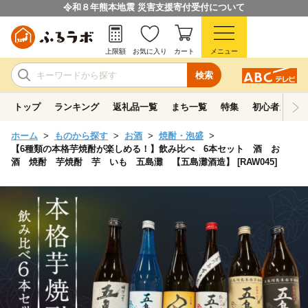
令和８年熊本地震 災害支援寄付受付について
上限額
お気に入り
カート
メニュー
検索
トップ
ランキング
返礼品一覧
まち一覧
特集
初心者ガイド
ホーム
ものから探す
お酒
焼酎・泡盛
【6種類の本格芋焼酎が楽しめる！】飲み比べ 6本セット 酒 お
酒 焼酎 芋焼酎 芋 いも 五島灘 【五島灘酒造】 [RAW045]