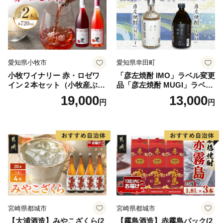
愛知県小牧市
愛知県幸田町
小牧ワイナリー 赤・ロゼワ
「彦左焼酎 IMO」ラベル変更
イン２本セット（小牧産ぶど
品「彦左焼酎 MUGI」ラベル
う100％使用）
変更品 飲み比べ セット 合計
19,000
13,000
円
円
2本 720ml×各1本 25度 焼酎
お酒 麦焼酎 芋焼酎
宮崎県都城市
宮崎県都城市
【大浦酒造】みやこざくら(2
【霧島酒造】赤霧島パック(2