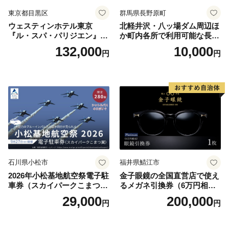
東京都目黒区
群馬県長野原町
ウェスティンホテル東京
北軽井沢・八ッ場ダム周辺ほ
『ル・スパ・パリジエン』選
か町内各所で利用可能な長野
べるボディセラピー90分/1名
原町ふるさと感謝券（3,000
132,000
10,000
円
円
円分）【トラベル 観光 旅行
お土産 群馬県 長野原町 北軽
井沢】
石川県小松市
福井県鯖江市
2026年小松基地航空祭電子駐
金子眼鏡の全国直営店で使え
車券（スカイパークこまつ
るメガネ引換券（6万円相
翼） 駐車場 シャトルバスの
当） Platinum
29,000
200,000
円
円
りばすぐ 石川県 小松市