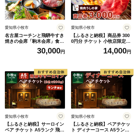
愛知県小牧市
愛知県小牧市
名古屋コーチンと飛騨牛すき
【ふるさと納税】商品券 300
焼きの会席「駒木会席」食事
0円分 チケット 小牧店限定
券 1名分
お食事券 お食事チケット ラ
30,000
14,000
円
円
ンチ ディナー 金券 国産 本格
焼肉 焼肉 焼肉食べ放題 うし
の家 ギフト 小牧市 送料無料
愛知県小牧市
愛知県小牧市
【ふるさと納税】サーロイン
【ふるさと納税】ペアチケッ
ペア チケット A5ランク 飛騨
ト ディナーコース A5ランク
牛 ステーキ ランチ 限定 ペア
飛騨牛 コース 記念日 お誕生