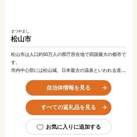
まつやまし
松山市
松山市は人口約50万人の県庁所在地で四国最大の都市で
す。
市内中心部には松山城、日本最古の温泉といわれる道後
温泉という観光名所があります。
また、近代俳句の祖といわれる正岡子規の生誕地でもあ
自治体情報を見る
ります。
すべての返礼品を見る
お気に入りに追加する