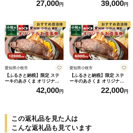
27,000
39,000
円
円
セット 記念日 誕生日 特別な
日 特別な日 完全個室 ノンア
日 完全個室 前菜 サラダ デザ
ルコール スパークリングワ
ート ドリンク セレブレ お食
イン 1本付き デザート ドリ
事券 愛知県 小牧市 送料無料
ンク セレブレ お食事券 愛知
県 小牧市 送料無料
愛知県小牧市
愛知県小牧市
【ふるさと納税】限定 ステ
【ふるさと納税】限定 ステ
ーキのあさくま オリジナル
ーキのあさくま オリジナル
お食事券 12000円 お好きなメ
お食事券 6000円 お好きなメ
42,000
22,000
円
円
ニュー 好きなだけ コーンス
ニュー 好きなだけ コーンス
ープ カレー サラダ プリン ソ
ープ カレー サラダ プリン ソ
フトクリーム デザート 愛知
フトクリーム デザート 愛知
県 小牧店 小牧市 チケット 送
県 小牧店 小牧市 チケット 送
料無料
料無料
この返礼品を見た人は
こんな返礼品も見ています