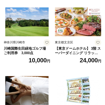
神奈川県川崎市
東京都文京区
川崎国際生田緑地ゴルフ場
【東京ドームホテル】 3階 ス
ご利用券 3,000点
ーパーダイニング リラッサ
ランチブッフェ お食事券 大
10,000
24,000
円
円
人1名様分 関東 東京 ご利用
券 ランチ 昼食 食事券 レスト
ラン ブッフェ 東京都 お食事
券