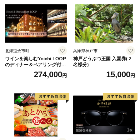
北海道余市町
兵庫県神戸市
ワインを楽しむYoichi LOOP
神戸どうぶつ王国 入園券(２
のディナー＆ペアリング付宿
名様分)
泊プラン＜デラックスツイン
274,000
15,000
円
円
＞