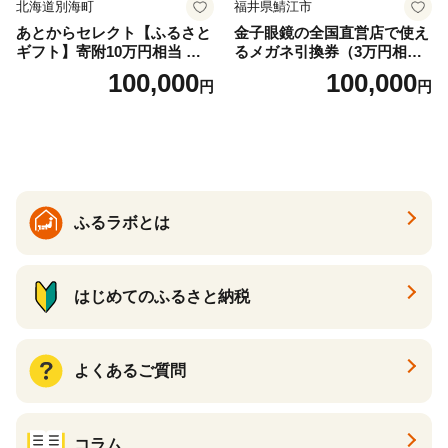
北海道別海町
福井県鯖江市
あとからセレクト【ふるさと
金子眼鏡の全国直営店で使え
ギフト】寄附10万円相当 あ
るメガネ引換券（3万円相
とから選べる！ ギフト いく
当） Bronze
100,000
100,000
円
円
ら ほたて 海鮮 牛肉 別海町
ケーキ アイス （ 後から 選べ
る カタログ カタログポイン
ト カタログギフト あとから
カタログ あとからカタログ
ポイント あとからカタログ
ギフト ふるさと納税 ）
ふるラボとは
はじめてのふるさと納税
よくあるご質問
コラム