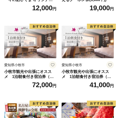
お食事券 3000円 お好きなメ
12,000
19,000
円
円
ニュー 好きなだけ コーンス
ープ カレー サラダ プリン ソ
フトクリーム デザート 愛知
県 小牧店 小牧市 チケット 送
料無料
愛知県小牧市
愛知県小牧市
小牧市観光や出張にオスス
小牧市観光や出張にオスス
メ 1泊朝食付き宿泊券（ツ
メ 1泊朝食付き宿泊券（シ
イン2名）
ングル）
72,000
41,000
円
円