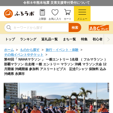
令和８年熊本地震 災害支援寄付受付について
上限額
お気に入り
カート
メニュー
検索
トップ
ランキング
返礼品一覧
まち一覧
特集
初心者ガイド
ホーム
ものから探す
旅行・イベント・体験
その他イベントやチケット
第40回「 NAHAマラソン 」 一般エントリー 1名様 （ フルマラソン ）
那覇マラソン 出走権 一般 エントリー マラソン 沖縄 マラソン大会 12
月開催 沖縄開催 参加料 アスリートビブス 記念Tシャツ 保険料 込み
沖縄県 糸満市