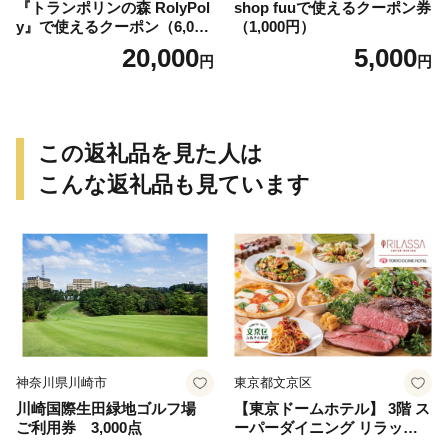
『トランポリンの森 RolyPol
shop fuuで使えるクーポン券
y』で使えるクーポン（6,000
（1,000円）
円）
20,000
5,000
円
円
この返礼品を見た人は
こんな返礼品も見ています
神奈川県川崎市
東京都文京区
川崎国際生田緑地ゴルフ場
【東京ドームホテル】 3階 ス
ご利用券 3,000点
ーパーダイニング リラッサ
ランチブッフェ お食事券 大