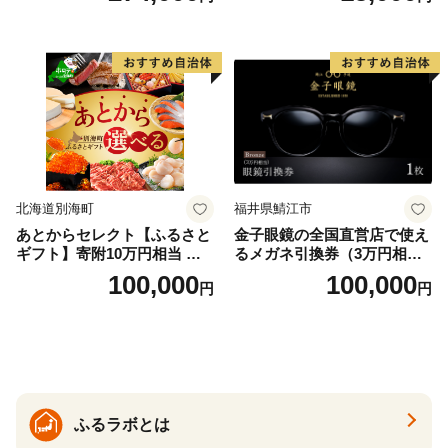
北海道別海町
福井県鯖江市
あとからセレクト【ふるさと
金子眼鏡の全国直営店で使え
ギフト】寄附10万円相当 あ
るメガネ引換券（3万円相
とから選べる！ ギフト いく
当） Bronze
100,000
100,000
円
円
ら ほたて 海鮮 牛肉 別海町
ケーキ アイス （ 後から 選べ
る カタログ カタログポイン
ト カタログギフト あとから
カタログ あとからカタログ
ポイント あとからカタログ
ギフト ふるさと納税 ）
ふるラボとは