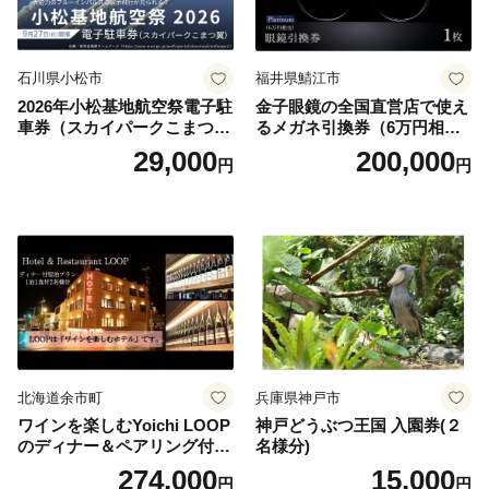
石川県小松市
福井県鯖江市
2026年小松基地航空祭電子駐
金子眼鏡の全国直営店で使え
車券（スカイパークこまつ
るメガネ引換券（6万円相
翼） 駐車場 シャトルバスの
当） Platinum
29,000
200,000
円
円
りばすぐ 石川県 小松市
北海道余市町
兵庫県神戸市
ワインを楽しむYoichi LOOP
神戸どうぶつ王国 入園券(２
のディナー＆ペアリング付宿
名様分)
泊プラン＜デラックスツイン
274,000
15,000
円
円
＞