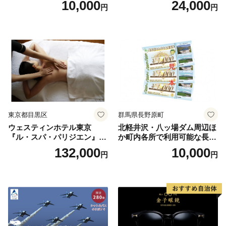
10,000
24,000
円
円
人1名様分 関東 東京 ご利用
券 ランチ 昼食 食事券 レスト
ラン ブッフェ 東京都 お食事
券
東京都目黒区
群馬県長野原町
ウェスティンホテル東京
北軽井沢・八ッ場ダム周辺ほ
『ル・スパ・パリジエン』選
か町内各所で利用可能な長野
べるボディセラピー90分/1名
原町ふるさと感謝券（3,000
132,000
10,000
円
円
円分）【トラベル 観光 旅行
お土産 群馬県 長野原町 北軽
井沢】