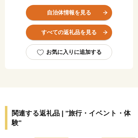
端に位置し、沖縄戦終焉の地である糸満市は、ひめゆり
の塔や平和祈念公園をはじめ、各都道府県の慰霊碑が多
自治体情報を見る
数存在するなど平和の尊さと戦争の悲惨さを発信するま
ちで、修学旅行など平和学習の場となっています。
すべての返礼品を見る
糸満市は、伝統文化を大切にするまちです。糸満ハー
レーや糸満大綱引をはじめ、ウシデーク、棒術、エイサ
お気に入りに追加する
ーなどの伝統行事が各字に息づき、また全国でも珍しい
旧暦文化と古い佇まいが色濃く残るまちです。
糸満市は、未来への可能性あふれるまちです。西崎町
や潮崎町など広大な埋め立て事業により工業団地、新興
住宅街が形成され、最近は大型ホテルの進出もあり、観
光にも力を入れています。新たに国道331号の4車線開
関連する返礼品 | "旅行・イベント・体
通により、那覇空港との時間距離が15分～20分と短く
験"
なり、多くの企業誘致も見込まれています。また、農漁
業も盛んですが、特に卸売市場を整備し、水産物の国際