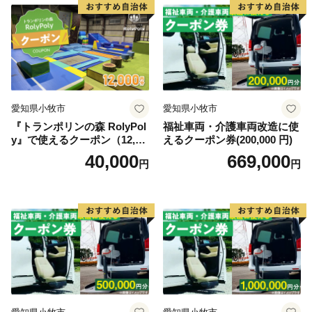
的物流拠点を目指しています。
このように糸満市は、平和と伝統と未来が交差する発
展の可能性を大きく秘めたまちです。糸満市でたくさん
の再発見をし、魅力を楽しむとともに、今後の新しい糸
満市にご注目ください。
愛知県小牧市
愛知県小牧市
『トランポリンの森 RolyPol
福祉車両・介護車両改造に使
y』で使えるクーポン（12,00
えるクーポン券(200,000 円)
0円）
40,000
669,000
円
円