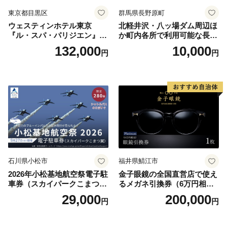
東京都目黒区
群馬県長野原町
ウェスティンホテル東京
北軽井沢・八ッ場ダム周辺ほ
『ル・スパ・パリジエン』選
か町内各所で利用可能な長野
べるボディセラピー90分/1名
原町ふるさと感謝券（3,000
132,000
10,000
円
円
円分）【トラベル 観光 旅行
お土産 群馬県 長野原町 北軽
井沢】
石川県小松市
福井県鯖江市
2026年小松基地航空祭電子駐
金子眼鏡の全国直営店で使え
車券（スカイパークこまつ
るメガネ引換券（6万円相
翼） 駐車場 シャトルバスの
当） Platinum
29,000
200,000
円
円
りばすぐ 石川県 小松市