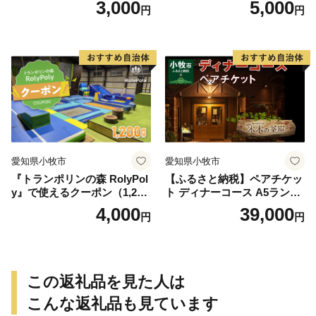
3,000
5,000
円
円
愛知県小牧市
愛知県小牧市
『トランポリンの森 RolyPol
【ふるさと納税】ペアチケッ
y』で使えるクーポン（1,200
ト ディナーコース A5ランク
円）
飛騨牛 コース 記念日 お誕生
4,000
39,000
円
円
日 特別な日 完全個室 ノンア
ルコール スパークリングワ
イン 1本付き デザート ドリ
ンク セレブレ お食事券 愛知
県 小牧市 送料無料
この返礼品を見た人は
こんな返礼品も見ています