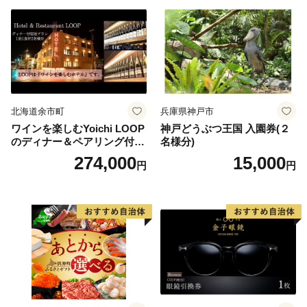
北海道余市町
兵庫県神戸市
ワインを楽しむYoichi LOOP
神戸どうぶつ王国 入園券(２
のディナー＆ペアリング付宿
名様分)
泊プラン＜デラックスツイン
274,000
15,000
円
円
＞