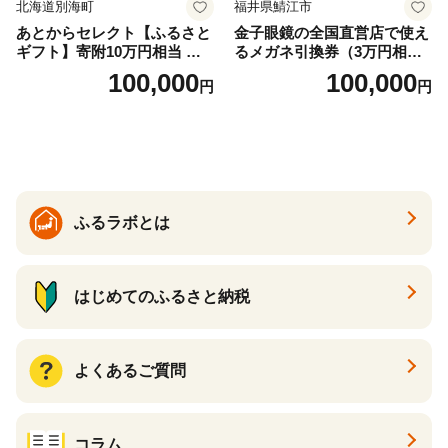
北海道別海町
福井県鯖江市
あとからセレクト【ふるさと
金子眼鏡の全国直営店で使え
ギフト】寄附10万円相当 あ
るメガネ引換券（3万円相
とから選べる！ ギフト いく
当） Bronze
100,000
100,000
円
円
ら ほたて 海鮮 牛肉 別海町
ケーキ アイス （ 後から 選べ
る カタログ カタログポイン
ト カタログギフト あとから
カタログ あとからカタログ
ポイント あとからカタログ
ギフト ふるさと納税 ）
ふるラボとは
はじめてのふるさと納税
よくあるご質問
コラム