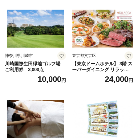
神奈川県川崎市
東京都文京区
川崎国際生田緑地ゴルフ場
【東京ドームホテル】 3階 ス
ご利用券 3,000点
ーパーダイニング リラッサ
ランチブッフェ お食事券 大
10,000
24,000
円
円
人1名様分 関東 東京 ご利用
券 ランチ 昼食 食事券 レスト
ラン ブッフェ 東京都 お食事
券