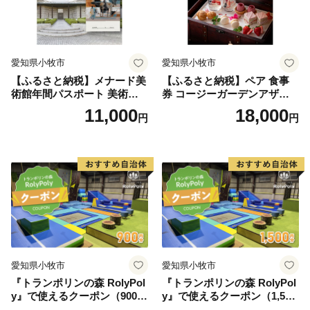
愛知県小牧市
愛知県小牧市
【ふるさと納税】メナード美
【ふるさと納税】ペア 食事
術館年間パスポート 美術館
券 コージーガーデンアザレ
メナード アート
ア アフタヌーン宝石箱 ホテ
11,000
18,000
円
円
ル特製 デザート 6種類 サン
ドウィッチ コーヒー または
紅茶 スイーツ アフタヌーン
ティー チケット 券 2名様分
お祝 誕生日 記念日 名鉄小牧
ホテル 愛知県 小牧市 送料無
料
愛知県小牧市
愛知県小牧市
『トランポリンの森 RolyPol
『トランポリンの森 RolyPol
y』で使えるクーポン（900
y』で使えるクーポン（1,500
円）
円）