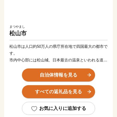
まつやまし
松山市
松山市は人口約50万人の県庁所在地で四国最大の都市で
す。
市内中心部には松山城、日本最古の温泉といわれる道後
温泉という観光名所があります。
また、近代俳句の祖といわれる正岡子規の生誕地でもあ
自治体情報を見る
ります。
すべての返礼品を見る
お気に入りに追加する