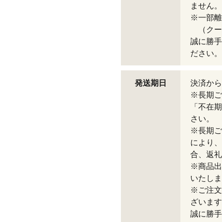
ません。
※一部離
（クー
誠に勝手
ださい。
発送期日
決済から
※長期ご
「不在期
さい。
※長期ご
により、
合、返礼
※商品出
いたしま
※ご注文
ざいます
誠に勝手