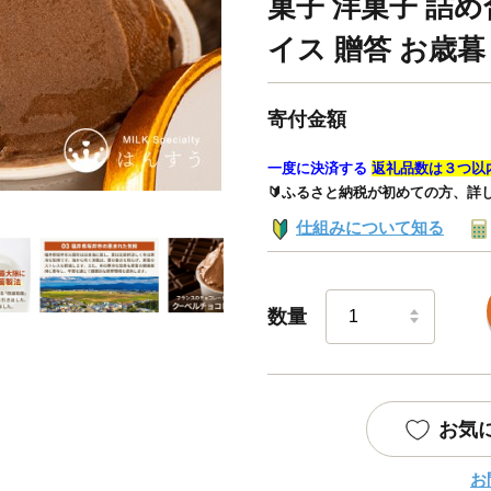
菓子 洋菓子 詰
イス 贈答 お歳暮 [A
寄付金額
一度に決済する
返礼品数は３つ以
🔰ふるさと納税が初めての方、詳
仕組みについて知る
数量
お気
お