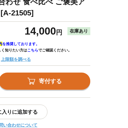
め合わせ 食べ比べ ご褒美ア
-21505]
14,000
在庫あり
円
内
を推奨しております。
しく知りたい方は
こちら
でご確認ください。
上限額を調べる
寄付する
に入りに追加する
問い合わせについて