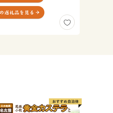
道を市民から募り、
を取り入れるという全国で唯一の取り組
、ワクワクしながら寄附金の使い道を選
は、あなたの好きな”ふるさと”を元気
れません。
ール】
置し、県内随一の穀倉地帯である坂井平
るさと”です！(同市丸岡町はコシヒカリ