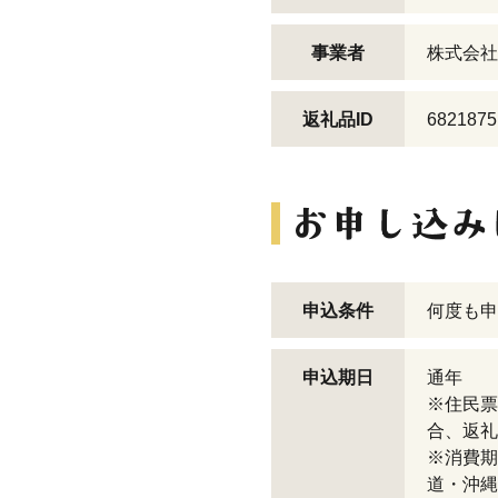
事業者
株式会社
返礼品ID
6821875
申込条件
何度も申
申込期日
通年
※住民票
合、返礼
※消費期
道・沖縄