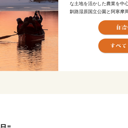
な土地を活かした農業を中
釧路湿原国立公園と阿寒摩
の大自然に囲まれており、
日本有数の敷地面積を誇る
らは、360°の地平線が見
点在しております。
標茶町で非日常を味わいま