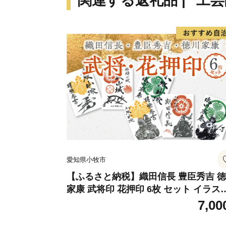
関連する返礼品 | "工芸
愛知県小牧市
【ふるさと納税】織田信長 豊臣秀吉 
家康 武将印 花押印 6枚 セット イラス
戦国 武将 小牧山城 墨絵 龍画師 書道ア
7,00
ティスト 池谷公智 渾身の一作 作品 雑