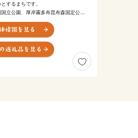
心とするまちです。
周国立公園、厚岸霧多布昆布森国定公園
貴重な動植物の生息地となっています。
「標茶町育成牧場」内の多和平展望台か
渡せ、また、町内には多数の温泉施設が
せんか？