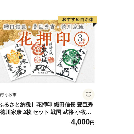
知県小牧市
ふるさと納税】花押印 織田信長 豊臣秀
 徳川家康 3枚 セット 戦国 武将 小牧山
 墨絵 龍画師 書道アーティスト 池谷公
4,000
円
 渾身の一作 作品 雑貨 工芸品 グッズ 愛