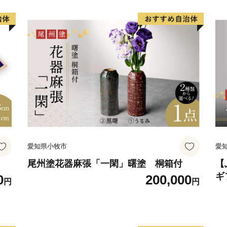
せ
グッズ 愛知県 小牧市 お取り寄せ 送料無
知
料
愛知県小牧市
愛
尾州塗花器麻張「一閑」曙塗 桐箱付
【
ギ
0
200,000
円
円
術
手
ゼ
小