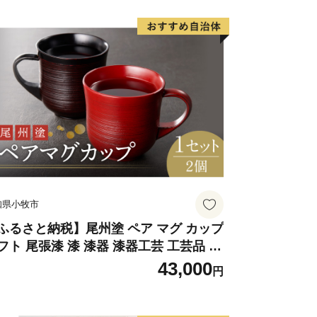
県 小牧市 お取り寄せ 送料無料
知県小牧市
ふるさと納税】尾州塗 ペア マグ カップ
フト 尾張漆 漆 漆器 漆器工芸 工芸品 芸
性 実用性 抗菌性 美味しく安全な食事
43,000
円
作り 贈答用 くつろぎ おうち時間 プレ
ント 抗ウイルス効果 お取り寄せ 愛知県
牧市 送料無料