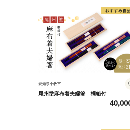
工芸品 グッズ 愛知県 小牧市 お取り寄
送料無料
愛知県小牧市
尾州塗麻布着夫婦箸 桐箱付
40,00