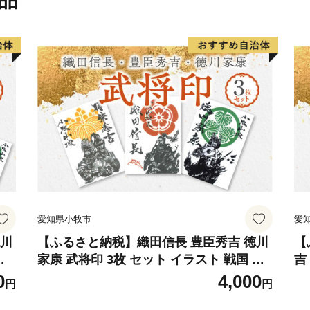
品"
愛知県小牧市
愛
徳川
【ふるさと納税】織田信長 豊臣秀吉 徳川
【
ト
家康 武将印 3枚 セット イラスト 戦国 武
吉
ー
将 小牧山城 墨絵 龍画師 書道アーティス
城
0
4,000
円
円
貨
ト 池谷公智 渾身の一作 作品 雑貨 工芸品
智