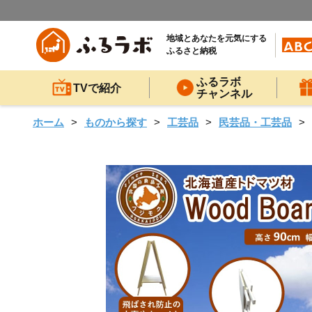
地域とあなたを元気にする
ふるさと納税
ふるラボ
TVで紹介
チャンネル
ホーム
ものから探す
工芸品
民芸品・工芸品