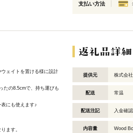
支払い方法
やウェイトを置ける様に設計
提供元
株式会社
たの8.5cmで、持ち運びも
配送
常温
表にも使えます♪
配送注記
入金確認
内容量
Wood 
なります。