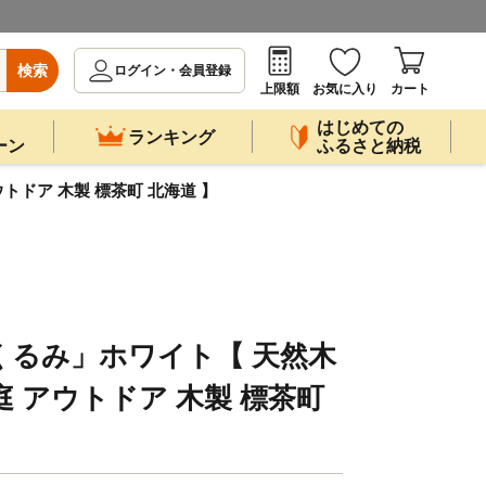
検索
ログイン・会員登録
上限額
お気に入り
カート
はじめての
ランキング
ーン
ふるさと納税
アウトドア 木製 標茶町 北海道 】
d 「くるみ」ホワイト【 天然木
お庭 アウトドア 木製 標茶町