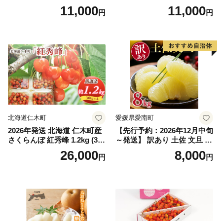
インマスカット1.2kg～1.3kg
g (2L、3Lサイズ)【湯浅町】
11,000
11,000
円
円
（2房～3房）※沖縄・離島配
_ZJ6079
送不可※ 106-003-sku02-26y
｜シャインマスカット 発送
笛吹市 山梨県 フルーツ 果物
ぶどう 葡萄 大粒 シャインマ
スカット おすすめ シャイン
マスカット 贈答 ギフト 産地
笛吹市 シャインマスカット
笛吹 葡萄 国産 ぶどう 人気
国産 1.2kg 先行｜
北海道仁木町
愛媛県愛南町
2026年発送 北海道 仁木町産
【先行予約：2026年12月中旬
さくらんぼ 紅秀峰 1.2kg (300
～発送】 訳あり 土佐 文旦 8k
g×4パック) Lサイズ以上 旬
g (Mサイズ以上サイズミック
26,000
8,000
円
円
桜桃 産地直送 サクランボ チ
ス) 8000円 わけあり ぶんた
ェリー フルーツ 果物 果物類
ん みかん mikan 蜜柑 ミカン
仁木町 仁木 [松山商店]
土佐文旦 家庭用 産地直送 国
産 農家直送 期間限定 特産品
サイズミックス くらもとフ
ァーム 愛南町 愛媛県