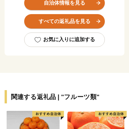
は、東京の八丈島とほぼ同緯度に位置します。茫々たる
自治体情報を見る
太平洋に面し、東西に長く延びた海岸線はこの地方の特
色であるリアス式海岸で、奇岩・怪石の雄大な自然美に
すべての返礼品を見る
恵まれ、吉野熊野国立公園および枯木灘県立自然公園の
指定を受けています。
お気に入りに追加する
黒潮の恵みを受けて、年間平均気温17℃前後と気候は
いたって温暖。冬季でも平均気温6~8℃でほとんど雪を
見ることがありません。また総面積は約135km2で、そ
の80%を山林が占めていますが、地形は比較的ゆるやか
です。町の東部では水量豊かな古座川が延々60kmを南
に流れて太平洋に注ぎこんでいます。また1.8kmの沖合
には、和歌山県下最大の島、紀伊大島(面積9.93km2)が
関連する返礼品 | "フルーツ類"
浮かんでおり、平成11年9月のくしもと大橋開通により
本土とつながりました。
● 世界最北のサンゴの海
串本は北緯33度30分という位置にあり、本来、海藻