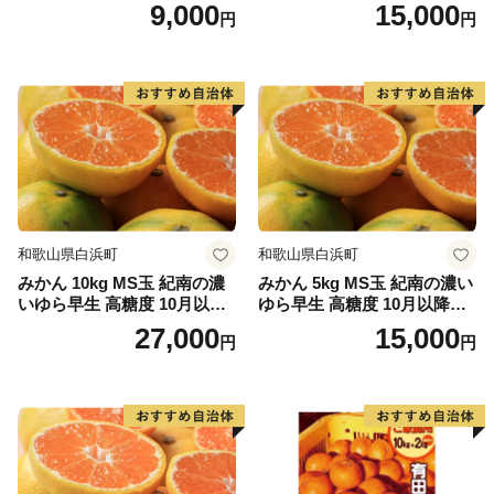
りひめ 1月以降発送分
9,000
15,000
円
円
★ABCテレビのニュース情報番組「news おかえり」
で、「 紅葉屋本舗」の“竹皮包みようかん本煉” が紹介
されました！
👉和歌山県串本町の「竹皮包みようかん本煉」
👉「竹皮包みようかん3本セット（本煉・柚子・桜）」
★ABCテレビのニュース情報番組「キャスト」で、
「串本食品株式会社」の“じゃばらマグロ” が紹介され
ました！
和歌山県白浜町
和歌山県白浜町
👉じゃばらマグロなど串本食品の返礼品はこちら
みかん 10kg MS玉 紀南の濃
みかん 5kg MS玉 紀南の濃い
いゆら早生 高糖度 10月以降
ゆら早生 高糖度 10月以降発
発送 マルチ被覆栽培
送 マルチ被覆栽培
27,000
15,000
円
円