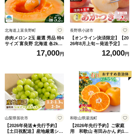
北海道上富良野町
長野県小諸市
赤肉メロン 2玉 厳選 秀品 特4
【オンライン決済限定】【20
サイズ 富良野 北海道 各2kg
26年8月上旬～発送予定】 先
～2.6kg 2玉 セット ファーム
行予約 「浅間水蜜桃プレミ
17,000
12,000
円
円
富良野 メロン めろん 果物 く
アム」 もも あかつき 秀品 約
だもの フルーツ デザート 旬
2kg 5～9玉 贈答品 ふるさと
の果物 旬のフルーツ
納税 果物 桃 フルーツ モモ
果肉 長野県産 小諸市
山梨県笛吹市
和歌山県湯浅町
【2026年発送★先行予約】
【2026年先行予約】ご家庭
【土日祝配送】産地厳選シャ
用 和歌山 有田みかん 約10k