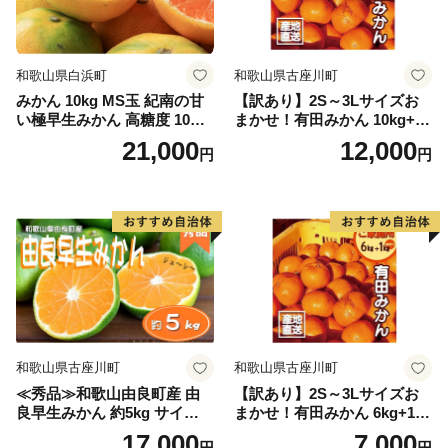
和歌山県白浜町
和歌山県古座川町
みかん 10kg MS玉 紀南の甘
【訳あり】2S～3Lサイズお
い極早生みかん 高糖度 10月
まかせ！有田みかん 10kg+2k
以降発送 マルチ被覆栽培
g保証分 11月から12月下旬ま
21,000
12,000
円
円
でに順次発送致します。 / 訳
ありみかん 有田みかん みか
ん ミカン 蜜柑 柑橘 温州みか
ん 和歌山 ご家庭用
和歌山県古座川町
和歌山県古座川町
≪秀品≫和歌山由良町産 由
【訳あり】2S～3Lサイズお
良早生みかん 約5kg サイズお
まかせ！有田みかん 6kg+1kg
まかせ【sml106C】
保証分 11月から12月下旬ま
17,000
7,000
円
円