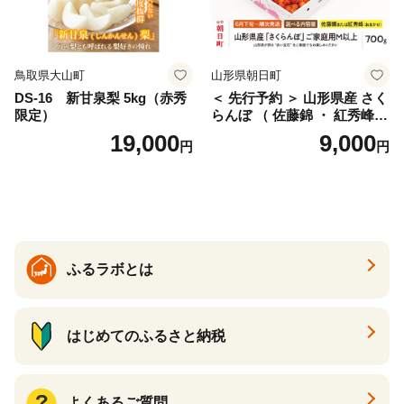
鳥取県大山町
山形県朝日町
DS-16 新甘泉梨 5kg（赤秀
＜ 先行予約 ＞ 山形県産 さく
限定）
らんぼ （ 佐藤錦 ・ 紅秀峰
） ご家庭用 M以上 700g 【20
19,000
9,000
円
円
26年6月下旬から7月上旬発
送】 山形県 果物 フルーツ 初
夏 夏 送料無料
ふるラボとは
はじめてのふるさと納税
よくあるご質問