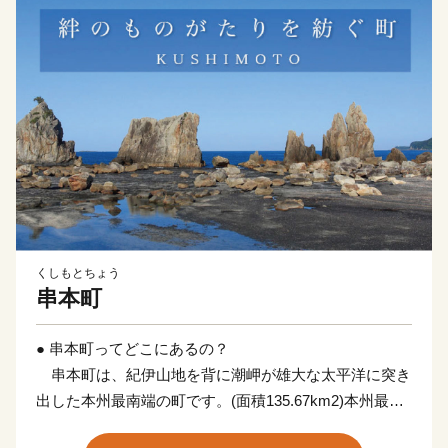
くしもとちょう
串本町
● 串本町ってどこにあるの？
串本町は、紀伊山地を背に潮岬が雄大な太平洋に突き
出した本州最南端の町です。(面積135.67km2)本州最南
端の地、潮岬は北緯33度26分、東経135度46分。これ