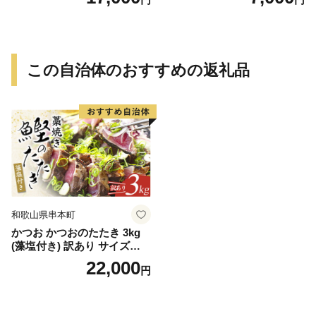
でに順次発送致します。 / 訳
ありみかん 有田みかん みか
ん ミカン 蜜柑 柑橘 温州みか
ん 和歌山 ご家庭用
この自治体のおすすめの返礼品
和歌山県串本町
かつお かつおのたたき 3kg
(藻塩付き) 訳あり サイズふぞ
ろい 焼きが命！ 藁焼き / 鰹
22,000
円
かつお カツオのたたき 鰹の
たたき 冷凍 真空 大容量 【nk
s107B】