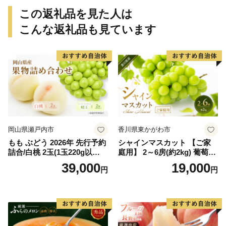
この返礼品を見た人は
こんな返礼品も見ています
岡山県瀬戸内市
香川県東かがわ市
もも ぶどう 2026年 先行予約
シャインマスカット 【ご家
詰合/白桃 2玉(1玉220g以
庭用】 2～6房(約2kg) 葡萄 ぶ
上)・シャインマスカット 晴
どう ブドウ フルーツ 果物 く
39,000
19,000
円
円
王 2房(1房480g以上) 化粧箱
だもの 果実 旬の果物 旬のフ
入り 岡山県産 国産 フルーツ
ルーツ 香川 香川県 東かがわ
果物 ギフト
市