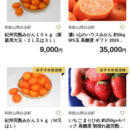
の茂る温帯の海に属します。しかし、南から暖かい水を
運んでくる黒潮の働きによって串本の海は常に暖めら
れ、南の海と同様のサンゴ群落が形成されています。世
和歌山県白浜町
和歌山県白浜町
界でもっとも北にあるサンゴの海、それが紀伊半島の先
紀州完熟みかん１０ｋｇ（家
濃い山のハウスみかん 約5kg
端にある串本の海なのです。
庭用大玉・２Ｌ又は３Ｌ）
MS玉 高糖度 ギフト 2024年7
月以降発送分
9,000
35,000
円
円
また、串本の海は暖かい海と冷たい海の接するところ
にあるため、海の中に四季があります。夏から秋にかけ
ての暖かいシーズンは沖縄やフィリピンなどとよく似た
サンゴ中心の景観を見せますが、冬からは海藻が生い茂
り、温帯的景観と熱帯的景観が混じる珍しい景観を見せ
ます。このような環境は世界的に見てもたいへん珍しい
ものです。
和歌山県白浜町
和歌山県白浜町
紀州完熟みかん３ｋｇ（Ｍ又
いちご まりひめ 約250g×4パ
本州最南端の町、串本町へ是非一度おこし下さい。
はＬ）
ック 高糖度 朝採れ超完熟ま