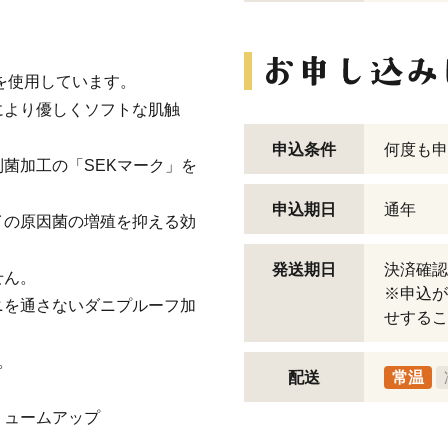
地を使用しています。
により優しくソフトな肌触
申込条件
何度も申
菌加工の「SEKマーク」を
申込期日
通年
イの原因菌の増殖を抑える効
発送期日
決済確認
せん。
※申込が
ニを通さないダニプルーフ加
せするこ
。
配送
常温
リュームアップ