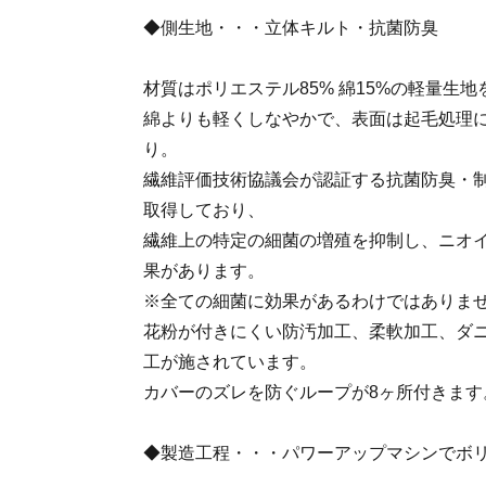
◆側生地・・・立体キルト・抗菌防臭
材質はポリエステル85% 綿15%の軽量生
綿よりも軽くしなやかで、表面は起毛処理
り。
繊維評価技術協議会が認証する抗菌防臭・制
取得しており、
繊維上の特定の細菌の増殖を抑制し、ニオ
果があります。
※全ての細菌に効果があるわけではありま
花粉が付きにくい防汚加工、柔軟加工、ダ
工が施されています。
カバーのズレを防ぐループが8ヶ所付きます
◆製造工程・・・パワーアップマシンでボ