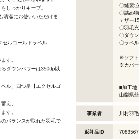
〇縫製:立
さをしっかりキープ。
〇詰め物
も清潔にお使いいただけま
ェザー1
〇羽毛充填
〇ダウン
エクセルゴールドラベル
〇ラベル
※ソフト
います。
※カバー
るダウンパワーは350dp以
ラベル、四つ星【エクセルゴ
■加工地
山梨県韮
り蓄え、
ります。
事業者
川村羽毛
性のバランスが取れた羽毛で
返礼品ID
7083567