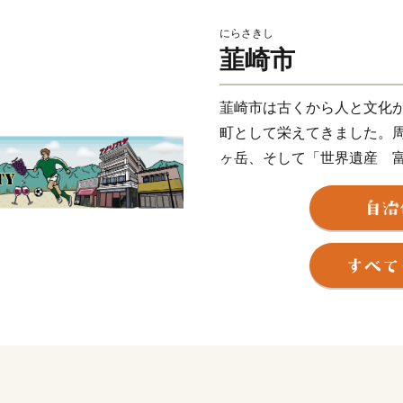
にらさきし
韮崎市
韮崎市は古くから人と文化
町として栄えてきました。
ヶ岳、そして「世界遺産 
ち、韮崎市が他に誇る大自然
武田氏が氏神として崇拝し
た悲運の城・新府城など、
ろに点在する“甲斐武田家”
私たちの生命の源である自
れてきた伝統と歴史、人々
が、「にらさき」です。
**********************************