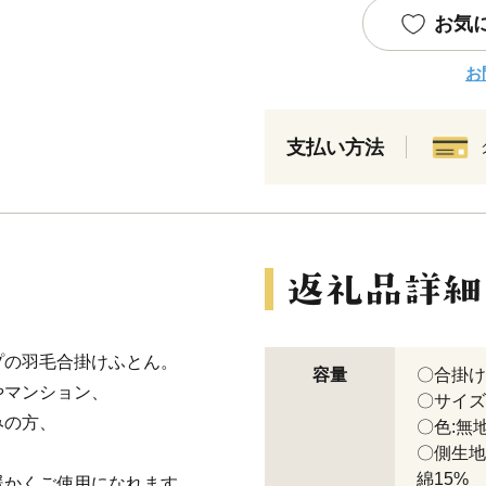
お気
お
支払い方法
プの羽毛合掛けふとん。
容量
〇合掛け
やマンション、
〇サイズ:
みの方、
〇色:無
。
〇側生地
綿15%
暖かくご使用になれます。