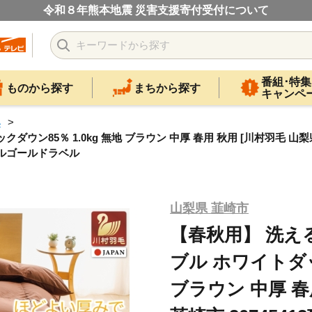
令和８年熊本地震 災害支援寄付受付について
番組･特集
ものから探す
まちから探す
キャンペ
具
ン85％ 1.0kg 無地 ブラウン 中厚 春用 秋用 [川村羽毛 山梨県 
セルゴールドラベル
山梨県 韮崎市
【春秋用】 洗え
ブル ホワイトダッ
ブラウン 中厚 春