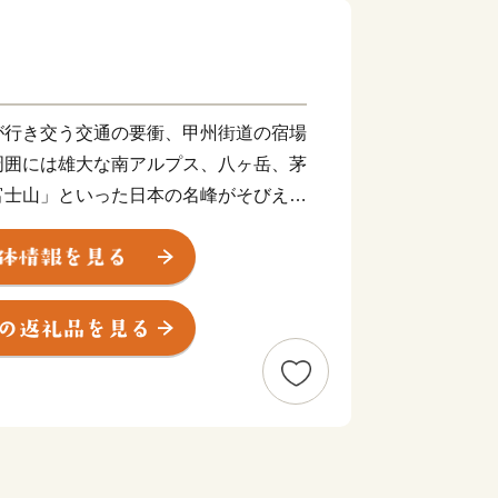
が行き交う交通の要衝、甲州街道の宿場
周囲には雄大な南アルプス、八ヶ岳、茅
富士山」といった日本の名峰がそびえた
の大パノラマが360度に展開します。
た武田八幡宮や、勝頼が自ら火を放っ
武田家ゆかりの史跡が市内のいたるとこ
発祥の地でもあります。
然と、先人たちが築き、保存・継承さ
の営みが紡ぐ生活文化とが調和するまち
**************************************