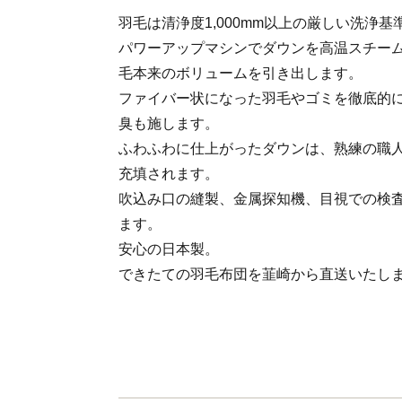
羽毛は清浄度1,000mm以上の厳しい洗浄
パワーアップマシンでダウンを高温スチー
毛本来のボリュームを引き出します。
ファイバー状になった羽毛やゴミを徹底的
臭も施します。
ふわふわに仕上がったダウンは、熟練の職人
充填されます。
吹込み口の縫製、金属探知機、目視での検
ます。
安心の日本製。
できたての羽毛布団を韮崎から直送いたし