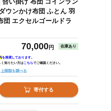
12] 合い掛け 布団 コインラン
 ダウンかけ布団 ふとん 羽
布団 エクセルゴールドラ
70,000
在庫あり
円
内
を推奨しております。
しく知りたい方は
こちら
でご確認ください。
上限額を調べる
寄付する