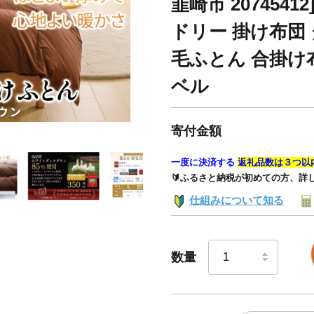
韮崎市 207454
ドリー 掛け布団
毛ふとん 合掛け
ベル
寄付金額
一度に決済する
返礼品数は３つ以
🔰ふるさと納税が初めての方、詳
仕組みについて知る
数量