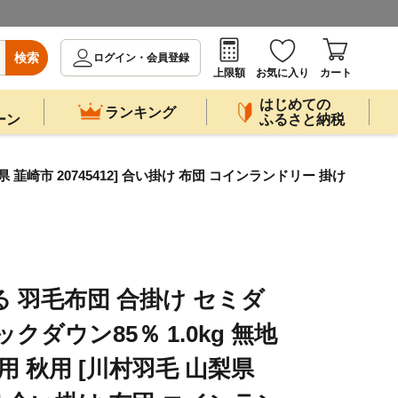
検索
ログイン・会員登録
上限額
お気に入り
カート
はじめての
ランキング
ーン
ふるさと納税
韮崎市 20745412] 合い掛け 布団 コインランドリー 掛け
る 羽毛布団 合掛け セミダ
クダウン85％ 1.0kg 無地
用 秋用 [川村羽毛 山梨県