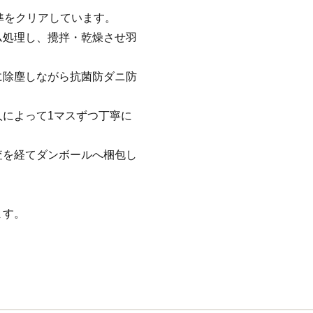
基準をクリアしています。
ム処理し、攪拌・乾燥させ羽
に除塵しながら抗菌防ダニ防
によって1マスずつ丁寧に
査を経てダンボールへ梱包し
ます。