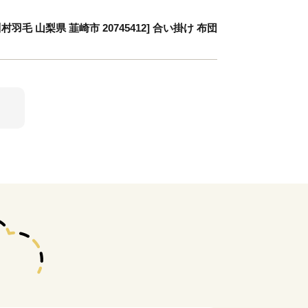
羽毛 山梨県 韮崎市 20745412] 合い掛け 布団