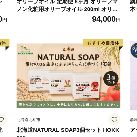
レ
オリーブオイル 定期便 6ヶ月 オリーブマ
薬
ノン化粧用オリーブオイル 200ml オリー
本
ブ オイル 美容 スキンケア 化粧用 油 オリ
0
94,000
円
円
ーブ油 お楽しみ
北海道北斗市
群
化
北海道NATURAL SOAP3個セット HOKK
ア