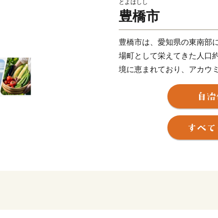
とよはしし
豊橋市
豊橋市は、愛知県の東南部
場町として栄えてきた人口約
境に恵まれており、アカウ
る太平洋沿岸のほか、日本
川干潟などがあります。ま
いこともあり全国有数の農
の外資系企業が進出してお
り、総合物流港湾として今
「手筒花火」「のんほいパ
の4つのコンテンツを核と
シティプロモーションを推
として豊橋の魅力的な特産
で、この機会に豊橋市へお