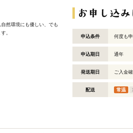
ん自然環境にも優しい、でも
ます。
申込条件
何度も申
申込期日
通年
発送期日
ご入金確
配送
常温