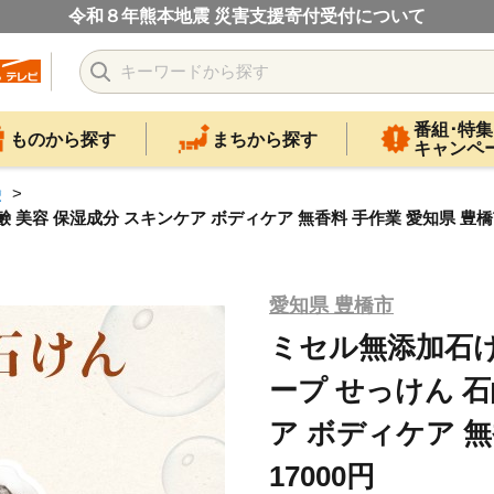
令和８年熊本地震 災害支援寄付受付について
番組･特集
ものから探す
まちから探す
キャンペ
鹸
 美容 保湿成分 スキンケア ボディケア 無香料 手作業 愛知県 豊橋市 
愛知県 豊橋市
ミセル無添加石け
ープ せっけん 石
ア ボディケア 無
17000円