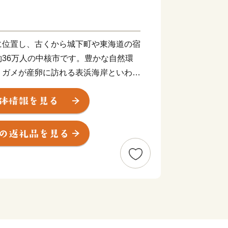
に位置し、古くから城下町や東海道の宿
36万人の中核市です。豊かな自然環
ミガメが産卵に訪れる表浜海岸といわれ
有数の渡り鳥の飛来地である三河湾の汐
た、温暖な気候に恵まれ、大消費地が近
業産地となっています。三河港には多く
り、特に自動車の輸入額では全国一を誇
後もますます発展が期待されています。
ーク」「路面電車」「とよはし食文化」
して、豊橋の魅力を全国に発信していく
進しています。ふるさと納税のお礼の品
品や貴重な体験をご用意しておりますの
越しください！