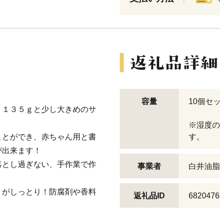
。
容量
10個セッ
。１３５ｇと少し大きめのサ
※湿度の
ことができ、赤ちゃん用と書
す。
が出来ます！
落とし過ぎない、手作業で作
事業者
白井油脂
りがしっとり！防腐剤や香料
返礼品ID
6820476