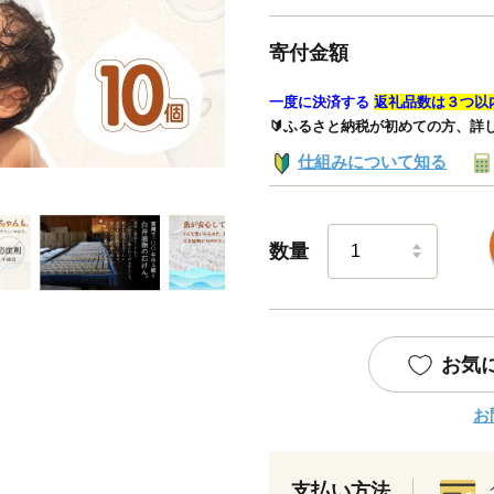
寄付金額
一度に決済する
返礼品数は３つ以
🔰ふるさと納税が初めての方、詳
仕組みについて知る
数量
お気
お
支払い方法