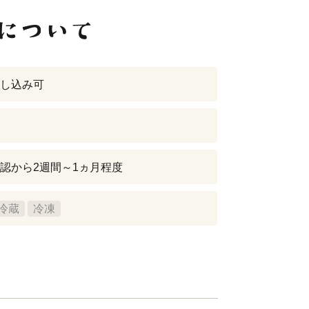
し込み可
認から2週間～1ヵ月程度
冷蔵
冷凍