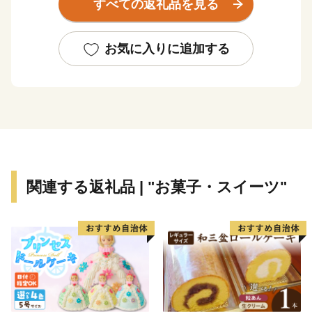
すべての返礼品を見る
戦国ファンが集う聖地として注目されています。また、
夏には町内各地で蛍が舞い、山地は揖斐関ケ原養老国定
公園に指定されるなど、良好な自然環境を形成してお
お気に入りに追加する
り、歴史と自然が共生する風土豊かなまちです。
★ABCテレビのニュース情報番組「news おかえり」
で、StrawberryFarm苺福の「苺福みるくぷりん」” が
紹介されました！
👉苺福みるくぷりん 5個セット
👉苺福なごみぷりん 5個セット
関連する返礼品 | "お菓子・スイーツ"