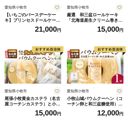
愛知県小牧市
愛知県小牧市
【いちごのバースデーケー
厳選 和三盆ロールケーキ
キ】プリンセスドールケーキ
「北海道産生クリーム巻き」
日時指定可 スイーツ デザー
または「北海道産粒あん巻
21,000
15,000
円
円
ト 洋菓子 お取り寄せ 愛知県
き」（サイズ：レギュラー）
小牧市 送料無料 誕生日 クリ
和三盆 北海道産生クリー
スマス お祝い キャラクター
ム 北海道産粒あん 34cm 冷
デコレーションケーキ ホー
凍 愛知県 小牧市 アンプチベ
ルケーキ 人形 かわいい こど
アやぐま
も
愛知県小牧市
愛知県小牧市
尾張小牧黄金カステラ（名古
小牧山城バウムクーヘン（コ
屋コーチンカステラ）と小牧
ーチン卵と和三盆糖使用）
山城バウムクーヘン（コーチ
名古屋コーチン バームクー
15,000
12,000
円
円
ン卵と和三盆糖使用）のセッ
ヘン 和三盆 小牧銘菓 バウム
ト 名古屋コーチン カステ
クーヘン 常温 愛知県 小牧市
ラ ザラメ バームクーヘン 和
アンプチベアやぐま