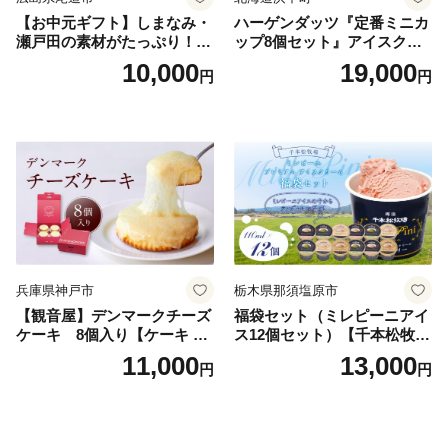
【お中元ギフト】しまなみ・
ハーゲンダッツ『定番ミニカ
瀬戸田の素材がたっぷり！ジ
ップ8個セット』アイスクリ
ェラート8個
ーム アイス スイーツ デザー
10,000
19,000
円
円
ト_H0016-104
兵庫県神戸市
栃木県那須塩原市
【観音屋】デンマークチーズ
福袋セット（ミレピーニアイ
ケーキ 8個入り【ケーキ チ
ス12個セット）【千本松牧
ーズケーキ 人気スイーツ お
場】 ns025-014-12 【デザー
11,000
13,000
円
円
すすめスイーツ 神戸スイー
ト 詰め合わせ ギフト】
ツ 新感覚チーズケーキ おす
すめケーキ 兵庫県 神戸市 D0
910-17】