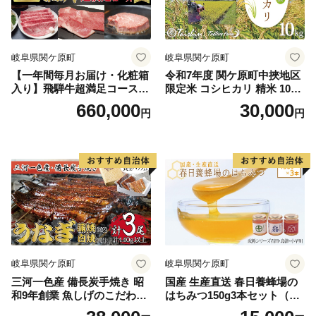
岐阜県関ケ原町
岐阜県関ケ原町
【一年間毎月お届け・化粧箱
令和7年度 関ケ原町中挾地区
入り】飛騨牛超満足コース
限定米 コシヒカリ 精米 10kg
（約3人前）
白米
660,000
30,000
円
円
岐阜県関ケ原町
岐阜県関ケ原町
三河一色産 備長炭手焼き 昭
国産 生産直送 春日養蜂場の
和9年創業 魚しげのこだわり
はちみつ150g3本セット（武
のうなぎ 蒲焼2尾・白焼1尾
将シリーズ石田・島津・小早