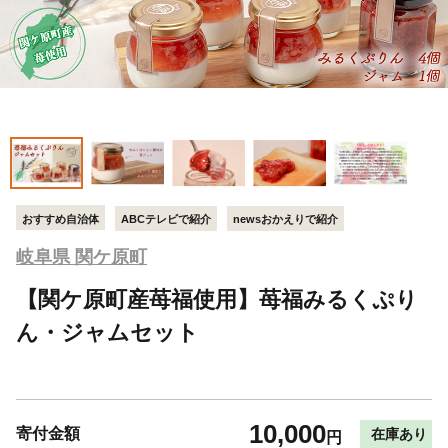
おすすめ自治体
ABCテレビで紹介
newsおかえりで紹介
岐阜県 関ケ原町
【関ケ原町産苺福使用】苺福みるくぷり
ん・ジャムセット
10,000
寄付金額
在庫あり
円