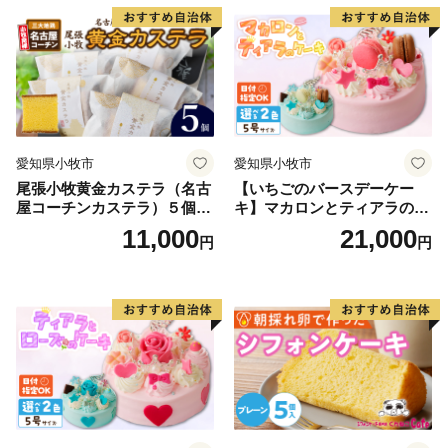
三盆 小牧銘菓 バウムクーヘ
ン 常温 愛知県 小牧市 アンプ
チベアやぐま
愛知県小牧市
愛知県小牧市
尾張小牧黄金カステラ（名古
【いちごのバースデーケー
屋コーチンカステラ）５個入
キ】マカロンとティアラのケ
名古屋コーチン カステラ ザ
ーキ スイーツ 日時指定可 デ
11,000
21,000
円
円
ラメ 常温 愛知県 小牧市 アン
ザート 洋菓子 お取り寄せ 愛
プチベアやぐま
知県 小牧市 送料無料 誕生日
クリスマス お祝い マカロン
デコレーションケーキ ホー
ルケーキ