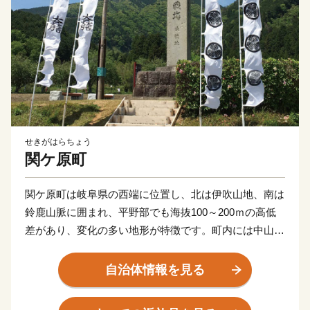
せきがはらちょう
関ケ原町
関ケ原町は岐阜県の西端に位置し、北は伊吹山地、南は
鈴鹿山脈に囲まれ、平野部でも海抜100～200ｍの高低
差があり、変化の多い地形が特徴です。町内には中山
道、北国街道、伊勢街道と、三つの街道が出合う東西の
結節点があります。古代史最大の内乱「壬申の乱」、天
自治体情報を見る
下分け目の「関ケ原合戦」の舞台として知られ、当時を
偲ぶ多くの歴史遺産が残っているため、古代史ファン・