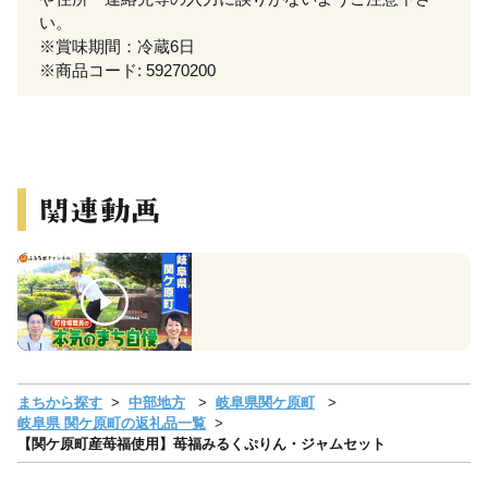
い。
※賞味期間：冷蔵6日
※商品コード: 59270200
まちから探す
中部地方
岐阜県関ケ原町
岐阜県 関ケ原町の返礼品一覧
【関ケ原町産苺福使用】苺福みるくぷりん・ジャムセット