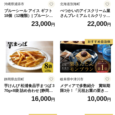
沖縄県浦添市
北海道別海町
ブルーシール アイス ギフト
べつかいのアイスクリーム屋
18個（12種類）| ブルーシー
さんプレミアムミルクリッチ
ルアイス ブルーシールアイ
12個（AP-01）（ 北海道アイ
23,000
22,000
円
円
スクリーム 着日指定可能 送
ス 北海道産アイス アイス ア
料無料 ジェラート 沖縄県 バ
イススイーツ アイスクリー
ースデー 贈り物 プレゼント
ム 北海道産アイスクリーム
誕生日 カップ 詰め合わせ バ
道産アイス 道産アイスクリ
ラエティ | バニラ チョコレー
ーム ギフト 詰合せ 詰め合わ
ト ストロベリー ピスタチオ
せ ふるさと納税 ）
バニラ＆クッキー ウベ 沖縄
紅イモ 塩ちんすこう 沖縄シ
ークヮーサー 沖縄黒糖 琉球
ロイヤルミルクティ 沖縄パ
イン
静岡県吉田町
岐阜県中津川市
芋けんぴ 松浦食品芋まつば 3
メディアで多数紹介 賞味期
70g×8袋 詰め合わせ [静岡伊
限3分！「元祖お重の栗きん
勢丹(松浦食品) 静岡県 吉田町
とんモンブラン」 【未来の
16,000
10,000
円
円
22424274] 芋ケンピ セット
ご褒美】スイーツ 栗 モンブ
小袋 個包装 小分け
ラン くりきんとん デザート
ご褒美 お取り寄せ くり お菓
子 菓子 F4N-2298