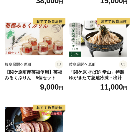
38,000
15,000
円
円
セット
川）
岐阜県関ケ原町
岐阜県関ケ原町
【関ケ原町産苺福使用】苺福
「関ケ原 そば処 幸山」特製
みるくぷりん 5個セット
ゆがきたて急速冷凍・出汁付
き 自家製そば 3人前
9,000
11,000
円
円