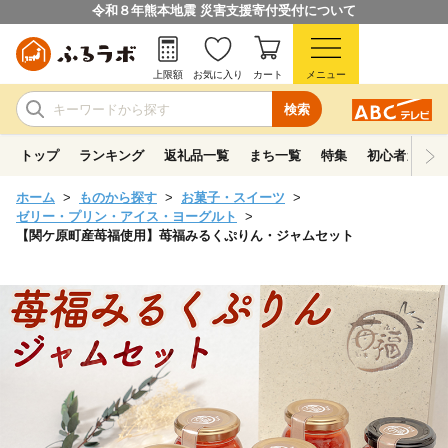
令和８年熊本地震 災害支援寄付受付について
上限額
お気に入り
カート
メニュー
検索
トップ
ランキング
返礼品一覧
まち一覧
特集
初心者ガイド
ホーム
ものから探す
お菓子・スイーツ
ゼリー・プリン・アイス・ヨーグルト
【関ケ原町産苺福使用】苺福みるくぷりん・ジャムセット