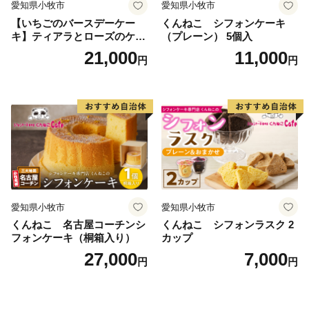
愛知県小牧市
愛知県小牧市
【いちごのバースデーケー
くんねこ シフォンケーキ
キ】ティアラとローズのケー
（プレーン） 5個入
キ スイーツ デザート 洋菓
21,000
11,000
円
円
子 お取り寄せ 愛知県 小牧市
送料無料 誕生日 クリスマス
お祝い ばら 花 フラワー デコ
レーション ホールケーキ 日
時指定可
愛知県小牧市
愛知県小牧市
くんねこ 名古屋コーチンシ
くんねこ シフォンラスク 2
フォンケーキ（桐箱入り）
カップ
27,000
7,000
円
円