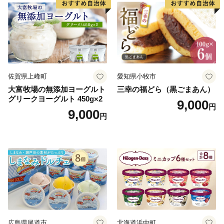
佐賀県上峰町
愛知県小牧市
大富牧場の無添加ヨーグルト
三幸の福どら（黒ごまあん）
グリークヨーグルト 450g×2
9,000
円
9,000
円
広島県尾道市
北海道浜中町