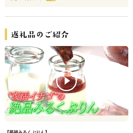
【苺福みるくぷりん】