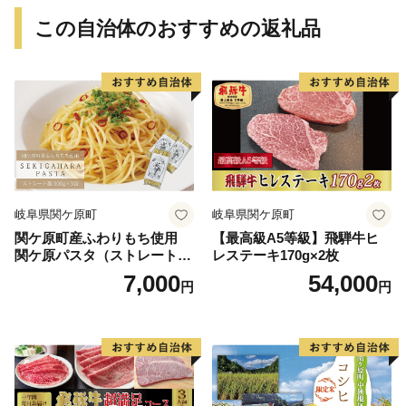
この自治体のおすすめの返礼品
岐阜県関ケ原町
岐阜県関ケ原町
関ケ原町産ふわりもち使用
【最高級A5等級】飛騨牛ヒ
関ケ原パスタ（ストレート
レステーキ170g×2枚
麺）計900g（300g×3袋 約9
7,000
54,000
円
円
人前）