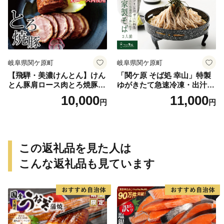
岐阜県関ケ原町
岐阜県関ケ原町
【飛騨・美濃けんとん】けん
「関ケ原 そば処 幸山」特製
とん豚肩ロース肉とろ焼豚
ゆがきたて急速冷凍・出汁付
（小分け）
き 自家製そば 3人前
10,000
11,000
円
円
この返礼品を見た人は
こんな返礼品も見ています