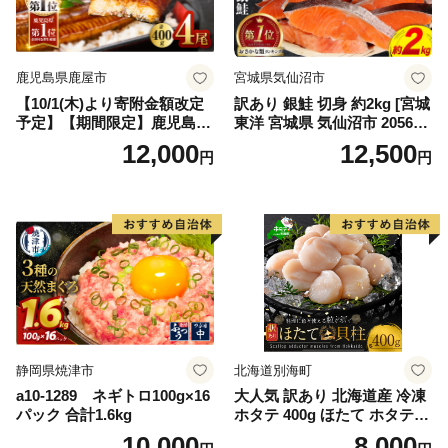
鹿児島県鹿屋市
宮城県気仙沼市
【10/1(木)より寄附金額改定
訳あり 銀鮭 切身 約2kg [宮城
予定】【期間限定】鹿児島県
東洋 宮城県 気仙沼市 205649
大隅産うなぎ蒲焼4尾（400
91] 鮭 魚介類 海鮮 訳アリ 規
12,000
12,500
円
円
g） KN007-023
格外 不揃い さけ サケ 鮭切身
シャケ 切り身 冷凍 家庭用 お
かず 弁当 支援 サーモン 銀鮭
切り身 魚 わけあり
静岡県焼津市
北海道別海町
a10-1289 ネギトロ100g×16
大人気 訳あり 北海道産 冷凍
パック 合計1.6kg
ホタテ 400g ほたて ホタテ
帆立 貝柱 海鮮 魚介類 刺身
10,000
8,000