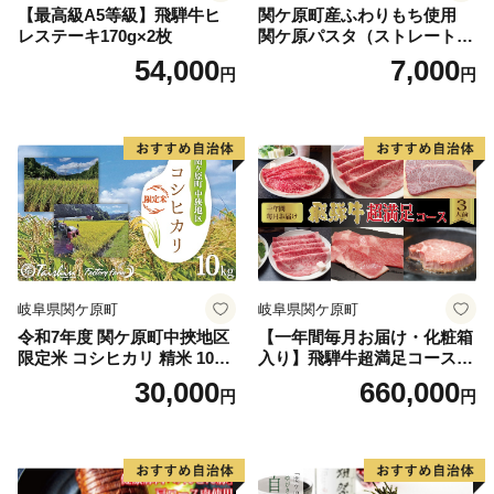
【最高級A5等級】飛騨牛ヒ
関ケ原町産ふわりもち使用
レステーキ170g×2枚
関ケ原パスタ（ストレート
麺）計900g（300g×3袋 約9
54,000
7,000
円
円
人前）
岐阜県関ケ原町
岐阜県関ケ原町
令和7年度 関ケ原町中挾地区
【一年間毎月お届け・化粧箱
限定米 コシヒカリ 精米 10kg
入り】飛騨牛超満足コース
白米
（約3人前）
30,000
660,000
円
円