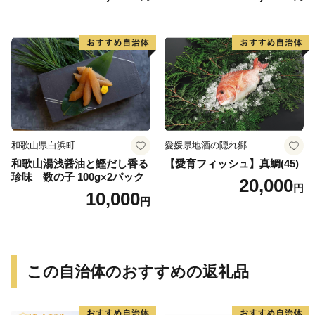
い さば 赤魚 縞ホッケ ジョイ
フーズ 魚貝類 お取り寄せ お
取り寄せグルメ 魚醤 ナンプ
ラー 愛知県 小牧市 冷凍 送料
無料
和歌山県白浜町
愛媛県地酒の隠れ郷
和歌山湯浅醤油と鰹だし香る
【愛育フィッシュ】真鯛(45)
珍味 数の子 100g×2パック
20,000
円
10,000
円
この自治体のおすすめの返礼品