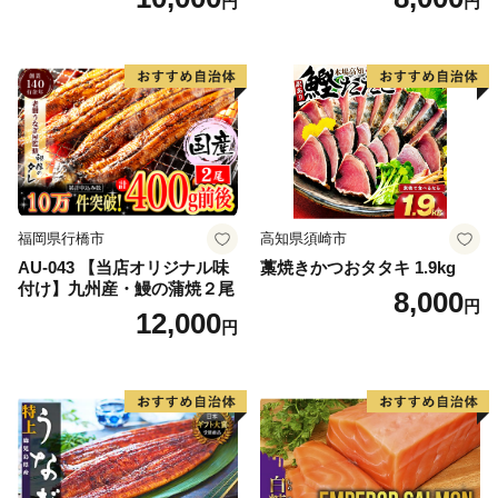
円
円
大粒 天然 海鮮 ランキング 大
人気 人気 おすすめ 訳あり ）
福岡県行橋市
高知県須崎市
AU-043 【当店オリジナル味
藁焼きかつおタタキ 1.9kg
付け】九州産・鰻の蒲焼２尾
8,000
円
12,000
円