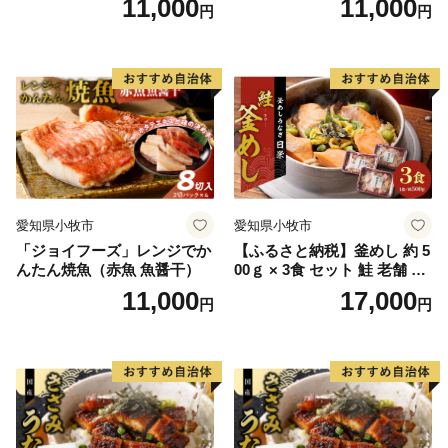
11,000
11,000
円
円
愛知県小牧市
愛知県小牧市
「ジョイフーズ」レンジでか
【ふるさと納税】釜めし 約 5
んたん焼魚（赤魚 魚醤干）
00ｇ × 3食 セット 鮭 老舗 急
速冷凍 レンチン 時短 簡単調
11,000
17,000
円
円
理 食品 加工品 海鮮 手作り
ほくほく ご飯 お弁当 おにぎ
り お茶漬け お取り寄せ お取
り寄せグルメ 愛知県 小牧市
送料無料