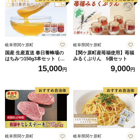
岐阜県関ケ原町
岐阜県関ケ原町
国産 生産直送 春日養蜂場の
【関ケ原町産苺福使用】苺福
はちみつ150g3本セット（武
みるくぷりん 5個セット
将シリーズ石田・島津・小早
15,000
9,000
円
円
川）
岐阜県関ケ原町
岐阜県関ケ原町