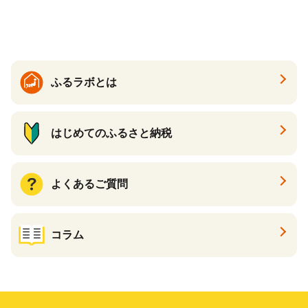
醤油いくら 冷凍いくら いく
大粒 北海道 別海 野付 ふるさ
ら北海道 醤油鮭いくら 人気
と納税）
大好評品 北海道 白糠町
ふるラボとは
はじめてのふるさと納税
よくあるご質問
コラム