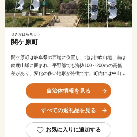
せきがはらちょう
関ケ原町
関ケ原町は岐阜県の西端に位置し、北は伊吹山地、南は
鈴鹿山脈に囲まれ、平野部でも海抜100～200ｍの高低
差があり、変化の多い地形が特徴です。町内には中山
道、北国街道、伊勢街道と、三つの街道が出合う東西の
結節点があります。古代史最大の内乱「壬申の乱」、天
自治体情報を見る
下分け目の「関ケ原合戦」の舞台として知られ、当時を
偲ぶ多くの歴史遺産が残っているため、古代史ファン・
すべての返礼品を見る
戦国ファンが集う聖地として注目されています。また、
夏には町内各地で蛍が舞い、山地は揖斐関ケ原養老国定
公園に指定されるなど、良好な自然環境を形成してお
お気に入りに追加する
り、歴史と自然が共生する風土豊かなまちです。