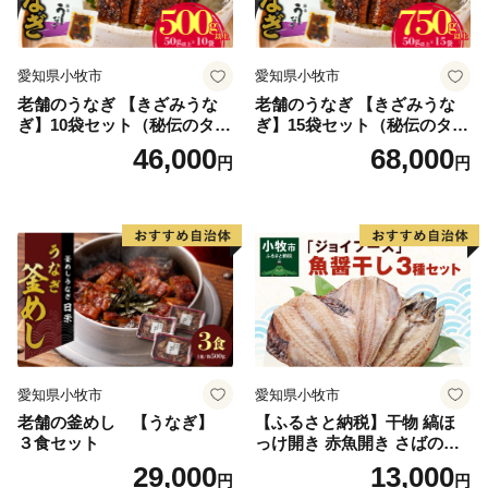
愛知県小牧市
愛知県小牧市
老舗のうなぎ 【きざみうな
老舗のうなぎ 【きざみうな
ぎ】10袋セット（秘伝のタレ
ぎ】15袋セット（秘伝のタレ
付）
付）
46,000
68,000
円
円
愛知県小牧市
愛知県小牧市
老舗の釜めし 【うなぎ】
【ふるさと納税】干物 縞ほ
３食セット
っけ開き 赤魚開き さばの開
き 魚醤干し 3種 セット 詰め
29,000
13,000
円
円
合わせ 魚 おかず 肉厚 おいし