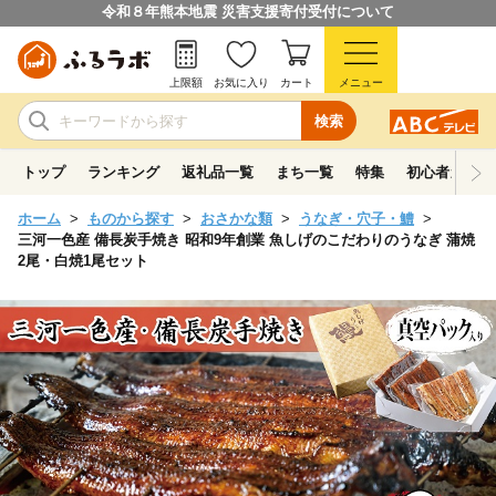
令和８年熊本地震 災害支援寄付受付について
上限額
お気に入り
カート
メニュー
検索
トップ
ランキング
返礼品一覧
まち一覧
特集
初心者ガイド
ホーム
ものから探す
おさかな類
うなぎ・穴子・鱧
三河一色産 備長炭手焼き 昭和9年創業 魚しげのこだわりのうなぎ 蒲焼
2尾・白焼1尾セット