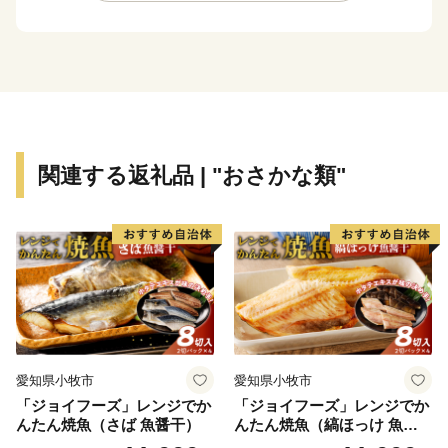
★ABCテレビのニュース情報番組「news おかえり」
で、StrawberryFarm苺福の「苺福みるくぷりん」” が
紹介されました！
👉苺福みるくぷりん 5個セット
👉苺福なごみぷりん 5個セット
関連する返礼品 | "おさかな類"
愛知県小牧市
愛知県小牧市
「ジョイフーズ」レンジでか
「ジョイフーズ」レンジでか
んたん焼魚（さば 魚醤干）
んたん焼魚（縞ほっけ 魚醤
干）