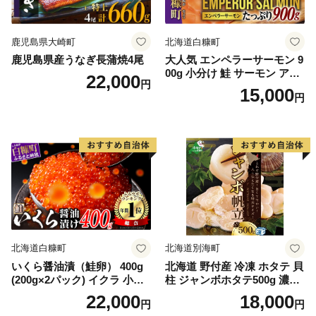
鹿児島県大崎町
北海道白糠町
鹿児島県産うなぎ長蒲焼4尾
大人気 エンペラーサーモン 9
00g 小分け 鮭 サーモン アト
22,000
円
ランティックサーモン 水産
15,000
円
庁長官賞 受賞 さけ シャケ し
ゃけ sake カルパッチョ ソテ
ー レアステーキ 人気 高級 大
満足 美味しい 贈答 生食用 刺
身 お刺身 刺し身 魚介類 海鮮
冷凍 厚切り 薄切り ふるさと
納税 ふるさとチョイス チョ
イス 北海道 白糠町
北海道白糠町
北海道別海町
いくら醤油漬（鮭卵） 400g
北海道 野付産 冷凍 ホタテ 貝
(200g×2パック) イクラ 小分
柱 ジャンボホタテ500g 濃厚
け いくら醤油漬 鮭いくら い
な旨味と甘み （ほたて ホタ
22,000
18,000
円
円
くら醤油漬け 鮭 鮭卵 ikura
テ 帆立 貝柱 ホタテ貝柱 大玉